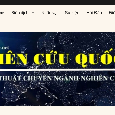
me
Biên dịch
Nhân vật
Sự kiện
Hỏi-Đáp
Đi