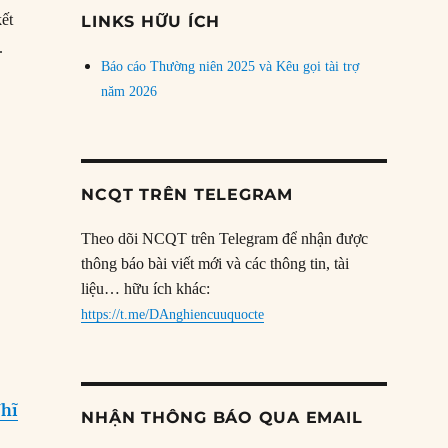
đề
kết
LINKS HỮU ÍCH
.
Báo cáo Thường niên 2025 và Kêu gọi tài trợ
năm 2026
NCQT TRÊN TELEGRAM
Theo dõi NCQT trên Telegram để nhận được
thông báo bài viết mới và các thông tin, tài
liệu… hữu ích khác:
https://t.me/DAnghiencuuquocte
?
Nhĩ
NHẬN THÔNG BÁO QUA EMAIL