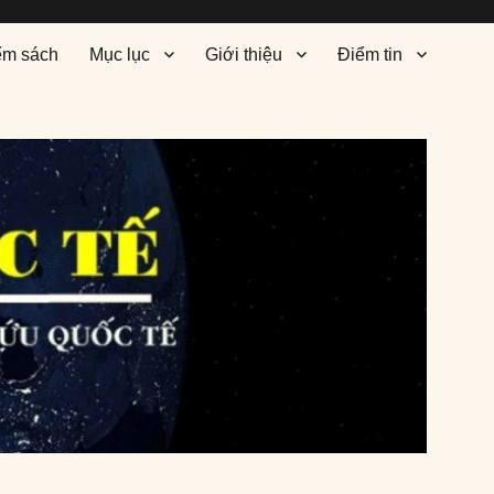
ểm sách
Mục lục
Giới thiệu
Điểm tin