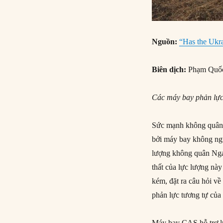
Nguồn:
“Has the Ukrai
Biên dịch:
Phạm Quố
Các m
áy bay phản lự
Sức mạnh không quân t
bởi máy bay không ngư
lượng không quân Nga
thất của lực lượng nà
kém, đặt ra câu hỏi v
phản lực tương tự của
Máy bay CAS hỗ trợ lự