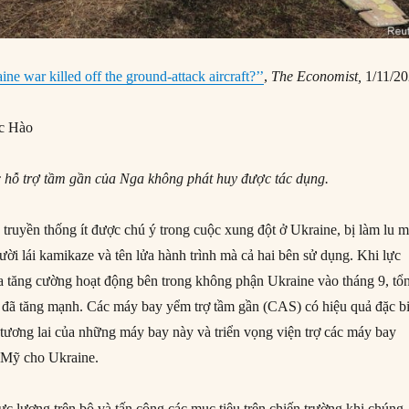
ne war killed off the ground-attack aircraft?’’
,
The Economist
,
1/11/2
c Hào
c hỗ trợ tầm gần của Nga
không phát huy được tác dụng.
ruyền thống ít được chú ý trong cuộc xung đột ở Ukraine, bị làm lu 
ời lái kamikaze và tên lửa hành trình mà cả hai bên sử dụng. Khi lực
 tăng cường hoạt động bên trong không phận Ukraine vào tháng 9, tổ
y đã tăng mạnh. Các máy bay yểm trợ tầm gần (CAS) có hiệu quả đặc bi
ề tương lai của những máy bay này và triển vọng viện trợ các máy bay
 Mỹ cho Ukraine.
c lượng trên bộ và tấn công các mục tiêu trên chiến trường khi chúng