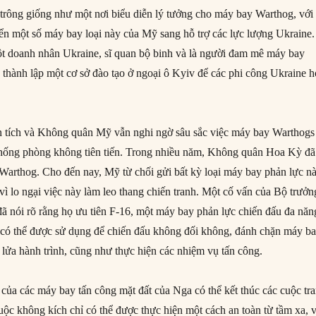
trông giống như một nơi biểu diễn lý tưởng cho máy bay Warthog, với
yển một số máy bay loại này của Mỹ sang hỗ trợ các lực lượng Ukraine.
t doanh nhân Ukraine, sĩ quan bộ binh và là người đam mê máy bay
 thành lập một cơ sở đào tạo ở ngoại ô Kyiv để các phi công Ukraine 
 tích và Không quân Mỹ vẫn nghi ngờ sâu sắc việc máy bay Warthogs
 thống phòng không tiên tiến. Trong nhiều năm, Không quân Hoa Kỳ đã
i Warthog. Cho đến nay, Mỹ từ chối gửi bất kỳ loại máy bay phản lực n
vì lo ngại việc này làm leo thang chiến tranh. Một cố vấn của Bộ trưởn
 nói rõ rằng họ ưu tiên F-16, một máy bay phản lực chiến đấu đa năn
có thể được sử dụng để chiến đấu không đối không, đánh chặn máy b
 lửa hành trình, cũng như thực hiện các nhiệm vụ tấn công.
ủa các máy bay tấn công mặt đất của Nga có thể kết thúc các cuộc tr
uộc không kích chỉ có thể được thực hiện một cách an toàn từ tầm xa, 