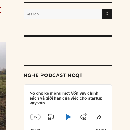
t
SEARCH
Search
for:
NGHE PODCAST NCQT
Audio
Player
Nợ cho kẻ mộng mơ: Vốn vay chính
sách và giới hạn của việc cho startup
vay vốn
1
X
SKIP
PLAY
JUMP
CHANGE
SHARE
PLAYBACK
THIS
BACKWARD
PAUSE
FORWARD
00:00
54:57