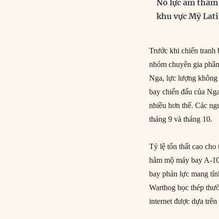
Nỗ lực âm thầm
khu vực Mỹ Lat
Trước khi chiến tranh
nhóm chuyên gia phân 
Nga, lực lượng không 
bay chiến đấu của Nga
nhiều hơn thế. Các ngu
tháng 9 và tháng 10.
Tỷ lệ tổn thất cao cho
hâm mộ máy bay A-10 
bay phản lực mang tí
Warthog bọc thép thườ
internet được dựa trê