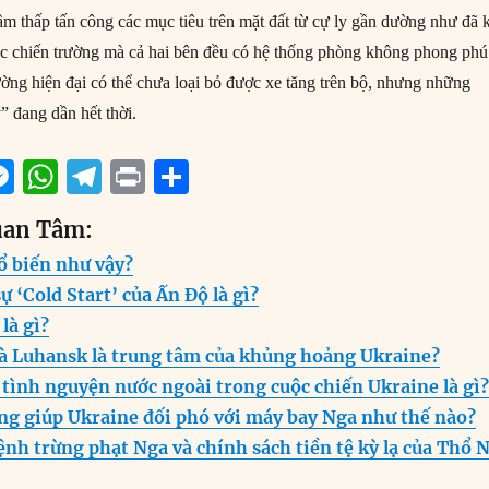
ầm thấp tấn công các mục tiêu trên mặt đất từ ​​cự ly gần dường như đã 
 các chiến trường mà cả hai bên đều có hệ thống phòng không phong phú
ường hiện đại có thể chưa loại bỏ được xe tăng trên bộ, nhưng những
y” đang dần hết thời.
M
W
T
P
S
m
e
h
el
ri
h
uan Tâm:
i
ss
at
e
n
a
ổ biến như vậy?
e
s
g
t
re
 ‘Cold Start’ của Ấn Độ là gì?
n
A
r
là gì?
g
p
a
và Luhansk là trung tâm của khủng hoảng Ukraine?
er
p
m
 tình nguyện nước ngoài trong cuộc chiến Ukraine là gì
ang giúp Ukraine đối phó với máy bay Nga như thế nào?
lệnh trừng phạt Nga và chính sách tiền tệ kỳ lạ của Thổ 