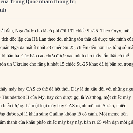
 của Trung Quốc nhằm thống trị
inh
 bắt đầu, Nga được cho là có phi đội 192 chiếc Su-25. Theo Oryx, một
tích độc lập của Hà Lan theo dõi những tổn thất đã được xác minh củ
quân Nga đã mất ít nhất 23 chiếc Su-25, chiếm đến hơn 1/3 tổng số m
 bị bắn hạ. Các báo cáo chưa được xác minh cho thấy tổn thất có thể
ồn tin Ukraine cho rằng ít nhất 15 chiếc Su-25 khác đã bị bắn rơi tron
 thấy máy bay CAS có thể đã hết thời. Đây là tin xấu đối với những ng
Thunderbolt II của Mỹ, hay còn được gọi là Warthog, một chiếc máy
nh biểu tượng. Là một loại máy bay CAS mạnh mẽ hơn Su-25, chiếc
ng được gọi là khẩu súng Gatling khổng lồ có cánh. Một meme trên
n âm thanh của khẩu pháo chiếc máy bay này, bắn ra 65 viên đạn mỗi gi