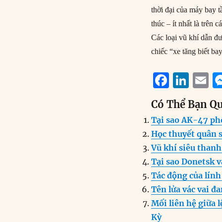
thời đại của máy bay t
thúc – ít nhất là trên
Các loại vũ khí dẫn đ
chiếc “xe tăng biết ba
F
Li
E
a
n
Có Thể Bạn Q
c
k
a
Tại sao AK-47 ph
e
e
l
Học thuyết quân sự
b
d
Vũ khí siêu thanh 
o
I
Tại sao Donetsk 
o
n
Tác động của lính
k
Tên lửa vác vai đ
Mối liên hệ giữa 
Kỳ