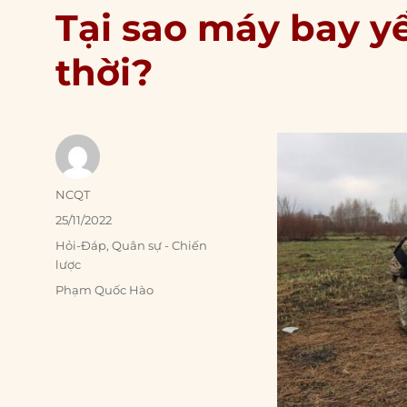
Tại sao máy bay y
thời?
Author
NCQT
Posted
25/11/2022
on
Categories
Hỏi-Đáp
,
Quân sự - Chiến
lược
Tags
Phạm Quốc Hào