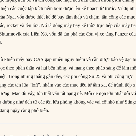
c hiện các cuộc tập kích ném bom được lên kế hoạch từ trước. Ví dụ nh
của Nga, vốn được thiết kế để bay tầm thấp và chậm, tấn công các mục
bác, rocket và tên lửa. Nó là dòng máy bay kế thừa trực tiếp của máy b
2 Shturmovik của Liên Xô, vốn đã tàn phá các đơn vị xe tăng Panzer của
I.
hù khiến máy bay CAS gặp nhiều nguy hiểm và cần được bảo vệ đặc bi
ọc theo phần thân và hai bên hông, và mang theo pháo sáng để làm mồ
hiệt. Trong những tháng gần đây, các phi công Su-25 và phi công trực
ng các tên lửa “loft”, nhắm vào các mục tiêu từ tầm xa, để tránh tiếp 
ương. Mặc dù vậy, tổn thất vẫn rất nặng nề. Mối đe dọa lớn nhất đối vớ
dường như đến từ các tên lửa phòng không vác vai cỡ nhỏ như Sting
đang ngày càng phổ biến.