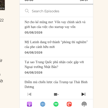
RATE
EPISODE
Search
Episodes
022
Nợ cho kẻ mộng mơ: Vốn vay chính sách và
giới hạn của việc cho startup vay vốn
05/08/2026
Mỹ Latinh đang trở thành “phòng thí nghiệm”
của phe cánh hữu mới
04/08/2026
mờ
Tại sao Trung Quốc phủ nhận cuộc gặp với
Ngoại trưởng Nhật Bản?
04/08/2026
n
ệt
Điểm mù chiến lược của Trump tại Thái Bình
Dương
03/08/2026
PREVIOUS
SHOW
NEXT
EPISODE
EPISODES
EPISODE
Đặt cược vào thất bại: Các quỹ đầu tư mạo
Show
LIST
hiểm quốc gia và khía cạnh chính trị của vốn