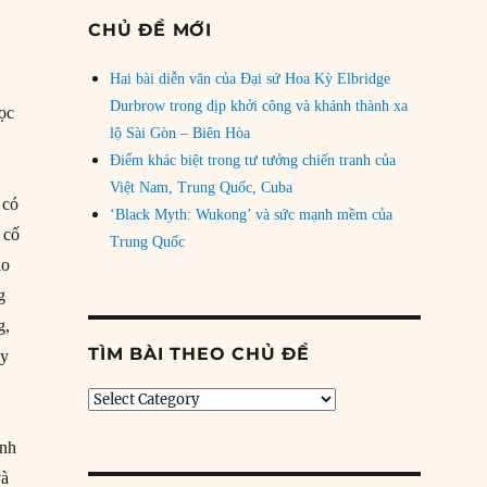
CHỦ ĐỀ MỚI
Hai bài diễn văn của Đại sứ Hoa Kỳ Elbridge
Durbrow trong dịp khởi công và khánh thành xa
học
lộ Sài Gòn – Biên Hòa
Điểm khác biệt trong tư tưởng chiến tranh của
Việt Nam, Trung Quốc, Cuba
 có
‘Black Myth: Wukong’ và sức mạnh mềm của
 cố
Trung Quốc
ào
g
g,
TÌM BÀI THEO CHỦ ĐỀ
ay
Tìm
bài
theo
anh
chủ
và