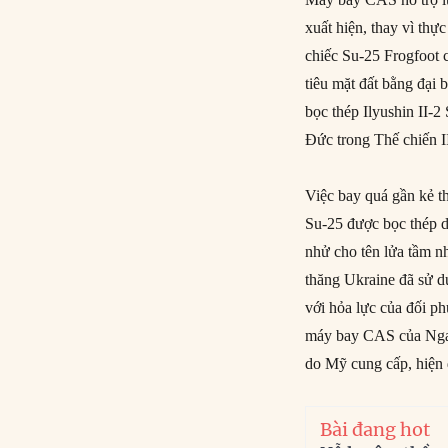
xuất hiện, thay vì thự
chiếc Su-25 Frogfoot 
tiêu mặt đất bằng đại 
bọc thép Ilyushin II-
Đức trong Thế chiến I
Việc bay quá gần kẻ t
Su-25 được bọc thép d
nhử cho tên lửa tầm n
thăng Ukraine đã sử dụ
với hỏa lực của đối ph
máy bay CAS của Nga 
do Mỹ cung cấp, hiện 
Bài đang hot