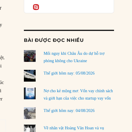
Podcast
rủi ro
Informatio
ư
02/08/2026
Làm thế nào để kết thúc Chiến tranh Iran?
ay
01/08/2026
BÀI ĐƯỢC ĐỌC NHIỀU
Chiến lược kế tiếp của Bắc Kinh ở Biển Đông
31/07/2026
Mối nguy khi Châu Âu do dự hỗ trợ
ệt.
Trật tự thế giới mới: Các nước nhỏ sẽ luôn
phòng không cho Ukraine
i
phải chịu đựng?
30/07/2026
Thế giới hôm nay: 05/08/2026
xúc
Tập tìm cách chôn vùi bê bối chấn động vòng
i
tròn thân cận của mình
Nợ cho kẻ mộng mơ: Vốn vay chính sách
29/07/2026
và giới hạn của việc cho startup vay vốn
er
Chiến dịch ‘siêu cường drone’ có giúp
Thế giới hôm nay: 04/08/2026
Ukraine xoay chuyển cục diện chiến trường?
29/07/2026
Về nhân vật Hoàng Văn Hoan và vụ