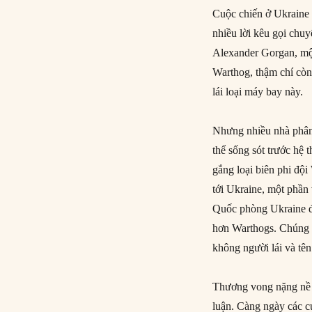
Cuộc chiến ở Ukraine 
nhiều lời kêu gọi chu
Alexander Gorgan, mộ
Warthog, thậm chí còn
lái loại máy bay này.
Nhưng nhiều nhà phân
thể sống sót trước hệ
gắng loại biên phi độ
tới Ukraine, một phần 
Quốc phòng Ukraine đã
hơn Warthogs. Chúng 
không người lái và tên
Thương vong nặng nề c
luận. Càng ngày các c