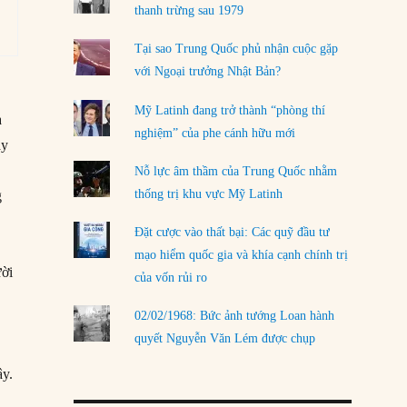
LOAD MORE
thanh trừng sau 1979
Tại sao Trung Quốc phủ nhận cuộc gặp
với Ngoại trưởng Nhật Bản?
Mỹ Latinh đang trở thành “phòng thí
a
nghiệm” của phe cánh hữu mới
áy
Nỗ lực âm thầm của Trung Quốc nhằm
thống trị khu vực Mỹ Latinh
g
Đặt cược vào thất bại: Các quỹ đầu tư
mạo hiểm quốc gia và khía cạnh chính trị
ười
của vốn rủi ro
02/02/1968: Bức ảnh tướng Loan hành
quyết Nguyễn Văn Lém được chụp
ây.