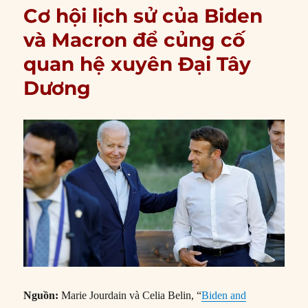
Cơ hội lịch sử của Biden
và Macron để củng cố
quan hệ xuyên Đại Tây
Dương
Nguồn:
Marie Jourdain và Celia Belin, “
Biden and