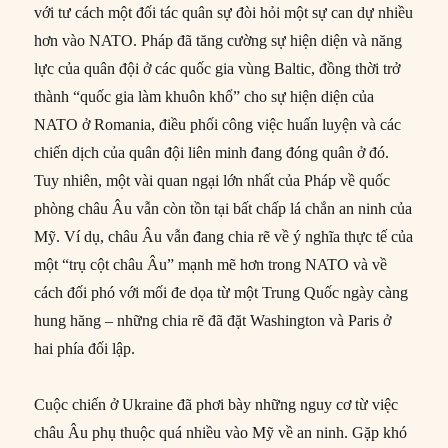
với tư cách một đối tác quân sự đòi hỏi một sự can dự nhiều
hơn vào NATO. Pháp đã tăng cường sự hiện diện và năng
lực của quân đội ở các quốc gia vùng Baltic, đồng thời trở
thành “quốc gia làm khuôn khổ” cho sự hiện diện của
NATO ở Romania, điều phối công việc huấn luyện và các
chiến dịch của quân đội liên minh đang đóng quân ở đó.
Tuy nhiên, một vài quan ngại lớn nhất của Pháp về quốc
phòng châu Âu vẫn còn tồn tại bất chấp lá chắn an ninh của
Mỹ. Ví dụ, châu Âu vẫn đang chia rẽ về ý nghĩa thực tế của
một “trụ cột châu Âu” mạnh mẽ hơn trong NATO và về
cách đối phó với mối đe dọa từ một Trung Quốc ngày càng
hung hăng – những chia rẽ đã đặt Washington và Paris ở
hai phía đối lập.
Cuộc chiến ở Ukraine đã phơi bày những nguy cơ từ việc
châu Âu phụ thuộc quá nhiều vào Mỹ về an ninh. Gặp khó