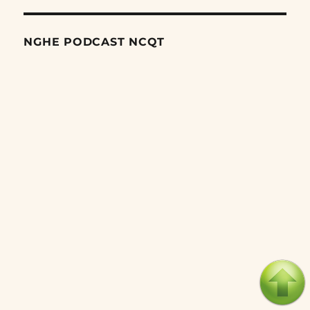
NGHE PODCAST NCQT
Search
Episodes
Giai đoạn tiếp theo trong cuộc trấn áp các dân tộc thiểu số
của Trung Quốc
06/08/2026
Nỗ lực âm thầm của Trung Quốc nhằm thống trị khu vực
Mỹ Latinh
06/08/2026
Nợ cho kẻ mộng mơ: Vốn vay chính sách và giới hạn của
việc cho startup vay vốn
05/08/2026