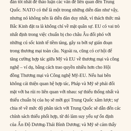
đàn tốt nhất để thảo luận các vấn đề liên quan đến Trung
Quốc. NATO có thể là một trong những diễn đàn như vậy,
nhưng nó không nên là diễn đàn duy nhất, vì thách thức mà
Bắc Kinh đặt ra là không chỉ về mặt quân sự. EU có vai trò
nhất định trong việc chuẩn bị cho châu Âu đối phó với
những cú sốc kinh tế tiềm tàng, gây ra bởi sự gián đoạn
trong thương mại toàn cầu. Ngoài ra, cũng có cơ hội để
tăng cường hợp tác giữa Mỹ và EU về thương mại và công
nghệ – ví dụ, bằng cách trao quyền nhiều hơn cho Hội
đồng Thương mại và Công nghệ Mỹ-EU. Nếu hai bên
không cải thiện quan hệ hợp tác, Pháp và Mỹ sẽ phải đối
mặt với ba rủi ro liên quan với nhau: sự thiếu thống nhất và
thiếu chuẩn bị của họ sẽ mời gọi Trung Quốc xâm lược; sự
chia rẽ về mức độ phân tách với Trung Quốc sẽ dẫn đến các
chính sách thiếu phối hợp, từ đó làm suy yếu sự ổn định
của Ấn Độ Dương-Thái Bình Dương; và Mỹ sẽ cảm thấy