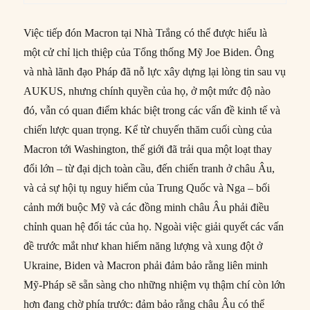
Việc tiếp đón Macron tại Nhà Trắng có thể được hiểu là
một cử chỉ lịch thiệp của Tổng thống Mỹ Joe Biden. Ông
và nhà lãnh đạo Pháp đã nỗ lực xây dựng lại lòng tin sau vụ
AUKUS, nhưng chính quyền của họ, ở một mức độ nào
đó, vẫn có quan điểm khác biệt trong các vấn đề kinh tế và
chiến lược quan trọng. Kể từ chuyến thăm cuối cùng của
Macron tới Washington, thế giới đã trải qua một loạt thay
đổi lớn – từ đại dịch toàn cầu, đến chiến tranh ở châu Âu,
và cả sự hội tụ nguy hiểm của Trung Quốc và Nga – bối
cảnh mới buộc Mỹ và các đồng minh châu Âu phải điều
chỉnh quan hệ đối tác của họ. Ngoài việc giải quyết các vấn
đề trước mắt như khan hiếm năng lượng và xung đột ở
Ukraine, Biden và Macron phải đảm bảo rằng liên minh
Mỹ-Pháp sẽ sẵn sàng cho những nhiệm vụ thậm chí còn lớn
hơn đang chờ phía trước: đảm bảo rằng châu Âu có thể