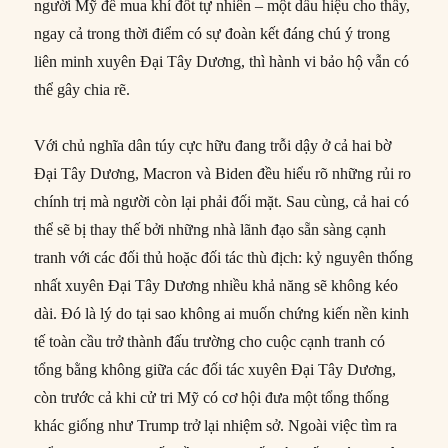
người Mỹ để mua khí đốt tự nhiên – một dấu hiệu cho thấy,
ngay cả trong thời điểm có sự đoàn kết đáng chú ý trong
liên minh xuyên Đại Tây Dương, thì hành vi bảo hộ vẫn có
thể gây chia rẽ.
Với chủ nghĩa dân túy cực hữu đang trỗi dậy ở cả hai bờ
Đại Tây Dương, Macron và Biden đều hiểu rõ những rủi ro
chính trị mà người còn lại phải đối mặt. Sau cùng, cả hai có
thể sẽ bị thay thế bởi những nhà lãnh đạo sẵn sàng cạnh
tranh với các đối thủ hoặc đối tác thù địch: kỷ nguyên thống
nhất xuyên Đại Tây Dương nhiều khả năng sẽ không kéo
dài. Đó là lý do tại sao không ai muốn chứng kiến nền kinh
tế toàn cầu trở thành đấu trường cho cuộc cạnh tranh có
tổng bằng không giữa các đối tác xuyên Đại Tây Dương,
còn trước cả khi cử tri Mỹ có cơ hội đưa một tổng thống
khác giống như Trump trở lại nhiệm sở. Ngoài việc tìm ra