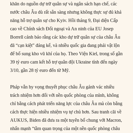
khăn do nguồn dự trữ quân sự và ngân sách hạn chế, các
nước châu Âu dù rất sẵn sàng nhưng không thực sự đủ khả
năng hỗ trợ quân sự cho Kyiv. Hồi tháng 9, Đại diện Cấp
cao về Chính sách Đối ngoại và An ninh của EU Josep
Borrell cảnh báo rằng các kho dự trữ quân sự của châu Âu
đã “cạn kiệt” đáng kể, và nhiều quốc gia đang phải vật lộn
để bổ sung kho vũ khí của họ. Theo Viện Kiel, trong số gần
39 tỷ euro cam kết hỗ trợ quân đội Ukraine tính đến ngày
3/10, gần 28 tỷ euro đến từ Mỹ.
Pháp vẫn hy vọng thuyết phục châu Âu gánh vác nhiều
trách nhiệm hơn đối với nền quốc phòng của mình, không
chỉ bằng cách phát triển năng lực của châu Âu mà còn bằng
cách thực hiện nhiều nhiệm vụ tự chủ hơn. Sau tranh cãi về
AUKUS, Biden đã đưa ra một tuyên bố chung với Macron,
nhấn mạnh “tầm quan trọng của một nền quốc phòng châu