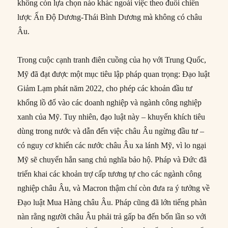
không còn lựa chọn nào khác ngoài việc theo đuổi chiến
lược Ấn Độ Dương-Thái Bình Dương mà không có châu
Âu.
Trong cuộc cạnh tranh điên cuồng của họ với Trung Quốc,
Mỹ đã đạt được một mục tiêu lập pháp quan trọng: Đạo luật
Giảm Lạm phát năm 2022, cho phép các khoản đầu tư
khổng lồ đổ vào các doanh nghiệp và ngành công nghiệp
xanh của Mỹ. Tuy nhiên, đạo luật này – khuyến khích tiêu
dùng trong nước và dẫn đến việc châu Âu ngừng đầu tư –
có nguy cơ khiến các nước châu Âu xa lánh Mỹ, vì lo ngại
Mỹ sẽ chuyển hẳn sang chủ nghĩa bảo hộ. Pháp và Đức đã
triển khai các khoản trợ cấp tương tự cho các ngành công
nghiệp châu Âu, và Macron thậm chí còn đưa ra ý tưởng về
Đạo luật Mua Hàng châu Âu. Pháp cũng đã lớn tiếng phàn
nàn rằng người châu Âu phải trả gấp ba đến bốn lần so với