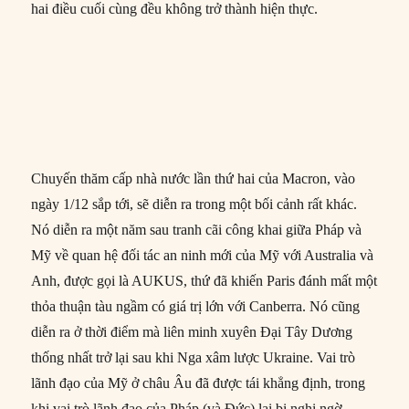
hai điều cuối cùng đều không trở thành hiện thực.
Chuyến thăm cấp nhà nước lần thứ hai của Macron, vào
ngày 1/12 sắp tới, sẽ diễn ra trong một bối cảnh rất khác.
Nó diễn ra một năm sau tranh cãi công khai giữa Pháp và
Mỹ về quan hệ đối tác an ninh mới của Mỹ với Australia và
Anh, được gọi là AUKUS, thứ đã khiến Paris đánh mất một
thỏa thuận tàu ngầm có giá trị lớn với Canberra. Nó cũng
diễn ra ở thời điểm mà liên minh xuyên Đại Tây Dương
thống nhất trở lại sau khi Nga xâm lược Ukraine. Vai trò
lãnh đạo của Mỹ ở châu Âu đã được tái khẳng định, trong
khi vai trò lãnh đạo của Pháp (và Đức) lại bị nghi ngờ.