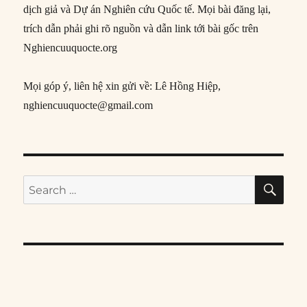
dịch giả và Dự án Nghiên cứu Quốc tế. Mọi bài đăng lại,
trích dẫn phải ghi rõ nguồn và dẫn link tới bài gốc trên
Nghiencuuquocte.org
Mọi góp ý, liên hệ xin gửi về: Lê Hồng Hiệp,
nghiencuuquocte@gmail.com
SE
Search
for: