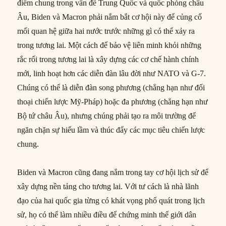
điểm chung trong vấn đề Trung Quốc và quốc phòng châu
Âu, Biden và Macron phải nắm bắt cơ hội này để củng cố
mối quan hệ giữa hai nước trước những gì có thể xảy ra
trong tương lai. Một cách để bảo vệ liên minh khỏi những
rắc rối trong tương lai là xây dựng các cơ chế hành chính
mới, linh hoạt hơn các diễn đàn lâu đời như NATO và G-7.
Chúng có thể là diễn đàn song phương (chẳng hạn như đối
thoại chiến lược Mỹ-Pháp) hoặc đa phương (chẳng hạn như
Bộ tứ châu Âu), nhưng chúng phải tạo ra môi trường để
ngăn chặn sự hiểu lầm và thúc đẩy các mục tiêu chiến lược
chung.
Biden và Macron cũng đang nắm trong tay cơ hội lịch sử để
xây dựng nền tảng cho tương lai. Với tư cách là nhà lãnh
đạo của hai quốc gia từng có khát vọng phổ quát trong lịch
sử, họ có thể làm nhiều điều để chứng minh thế giới dân