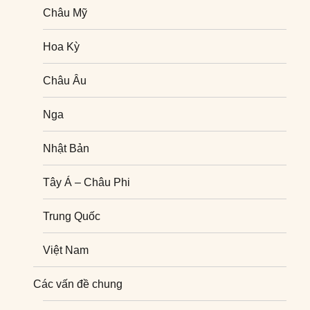
Châu Mỹ
Hoa Kỳ
Châu Âu
Nga
Nhật Bản
Tây Á – Châu Phi
Trung Quốc
Việt Nam
Nghiên cứu quốc tế
Các vấn đề chung