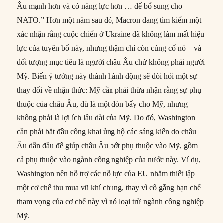
Âu mạnh hơn và có năng lực hơn … để bổ sung cho
NATO.” Hơn một năm sau đó, Macron đang tìm kiếm một
xác nhận rằng cuộc chiến ở Ukraine đã không làm mất hiệu
lực của tuyên bố này, nhưng thậm chí còn củng cố nó – và
đối tượng mục tiêu là người châu Âu chứ không phải người
Mỹ. Biến ý tưởng này thành hành động sẽ đòi hỏi một sự
thay đổi về nhận thức: Mỹ cần phải thừa nhận rằng sự phụ
thuộc của châu Âu, dù là một đòn bẩy cho Mỹ, nhưng
không phải là lợi ích lâu dài của Mỹ. Do đó, Washington
cần phải bắt đầu công khai ủng hộ các sáng kiến do châu
Âu dẫn đầu để giúp châu Âu bớt phụ thuộc vào Mỹ, gồm
cả phụ thuộc vào ngành công nghiệp của nước này. Ví dụ,
Washington nên hỗ trợ các nỗ lực của EU nhằm thiết lập
một cơ chế thu mua vũ khí chung, thay vì cố gắng hạn chế
tham vọng của cơ chế này vì nó loại trừ ngành công nghiệp
Mỹ.