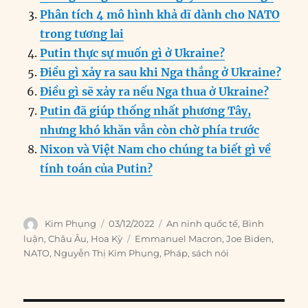
Phân tích 4 mô hình khả dĩ dành cho NATO
trong tương lai
Putin thực sự muốn gì ở Ukraine?
Điều gì xảy ra sau khi Nga thắng ở Ukraine?
Điều gì sẽ xảy ra nếu Nga thua ở Ukraine?
Putin đã giúp thống nhất phương Tây,
nhưng khó khăn vẫn còn chờ phía trước
Nixon và Việt Nam cho chúng ta biết gì về
tính toán của Putin?
Author
Posted
Categories
Kim Phụng
03/12/2022
An ninh quốc tế
,
Bình
on
Tags
luận
,
Châu Âu
,
Hoa Kỳ
Emmanuel Macron
,
Joe Biden
,
NATO
,
Nguyễn Thị Kim Phụng
,
Pháp
,
sách nói