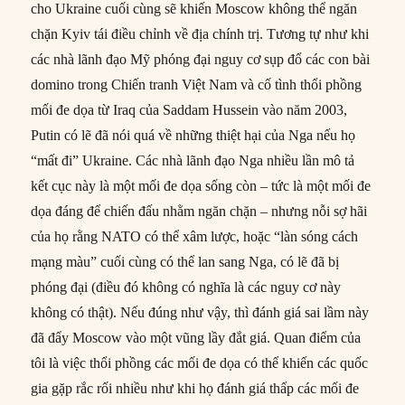
cho Ukraine cuối cùng sẽ khiến Moscow không thể ngăn
chặn Kyiv tái điều chỉnh về địa chính trị. Tương tự như khi
các nhà lãnh đạo Mỹ phóng đại nguy cơ sụp đổ các con bài
domino trong Chiến tranh Việt Nam và cố tình thổi phồng
mối đe dọa từ Iraq của Saddam Hussein vào năm 2003,
Putin có lẽ đã nói quá về những thiệt hại của Nga nếu họ
“mất đi” Ukraine. Các nhà lãnh đạo Nga nhiều lần mô tả
kết cục này là một mối đe dọa sống còn – tức là một mối đe
dọa đáng để chiến đấu nhằm ngăn chặn – nhưng nỗi sợ hãi
của họ rằng NATO có thể xâm lược, hoặc “làn sóng cách
mạng màu” cuối cùng có thể lan sang Nga, có lẽ đã bị
phóng đại (điều đó không có nghĩa là các nguy cơ này
không có thật). Nếu đúng như vậy, thì đánh giá sai lầm này
đã đẩy Moscow vào một vũng lầy đắt giá. Quan điểm của
tôi là việc thổi phồng các mối đe dọa có thể khiến các quốc
gia gặp rắc rối nhiều như khi họ đánh giá thấp các mối đe