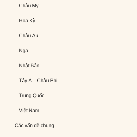
Châu Mỹ
Hoa Kỳ
Châu Âu
Nga
Nhật Bản
Tây Á – Châu Phi
Trung Quốc
Việt Nam
Nghiên cứu quốc tế
Các vấn đề chung