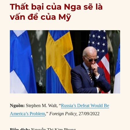
Thất bại của Nga sẽ là
vấn đề của Mỹ
Nguồn:
Stephen M. Walt, “
Russia’s Defeat Would Be
America’s Problem
,”
Foreign Policy,
27/09/2022
Biên dịch:
Nguyễn Thị Kim Phụng