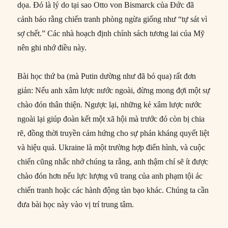
dọa. Đó là lý do tại sao Otto von Bismarck của Đức đã
cảnh báo rằng chiến tranh phòng ngừa giống như “tự sát vì
sợ chết.” Các nhà hoạch định chính sách tương lai của Mỹ
nên ghi nhớ điều này.
Bài học thứ ba (mà Putin dường như đã bỏ qua) rất đơn
giản: Nếu anh xâm lược nước ngoài, đừng mong đợi một sự
chào đón thân thiện. Ngược lại, những kẻ xâm lược nước
ngoài lại giúp đoàn kết một xã hội mà trước đó còn bị chia
rẽ, đồng thời truyền cảm hứng cho sự phản kháng quyết liệt
và hiệu quả. Ukraine là một trường hợp điển hình, và cuộc
chiến cũng nhắc nhở chúng ta rằng, anh thậm chí sẽ ít được
chào đón hơn nếu lực lượng vũ trang của anh phạm tội ác
chiến tranh hoặc các hành động tàn bạo khác. Chúng ta cần
đưa bài học này vào vị trí trung tâm.