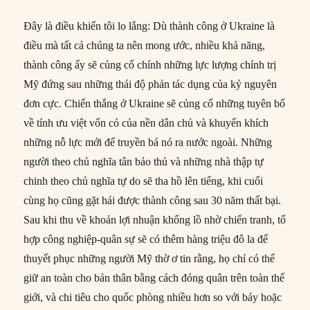
Đây là điều khiến tôi lo lắng: Dù thành công ở Ukraine là
điều mà tất cả chúng ta nên mong ước, nhiều khả năng,
thành công ấy sẽ củng cố chính những lực lượng chính trị
Mỹ đứng sau những thái độ phản tác dụng của kỷ nguyên
đơn cực. Chiến thắng ở Ukraine sẽ củng cố những tuyên bố
về tính ưu việt vốn có của nền dân chủ và khuyến khích
những nỗ lực mới để truyền bá nó ra nước ngoài. Những
người theo chủ nghĩa tân bảo thủ và những nhà thập tự
chinh theo chủ nghĩa tự do sẽ tha hồ lên tiếng, khi cuối
cùng họ cũng gặt hái được thành công sau 30 năm thất bại.
Sau khi thu về khoản lợi nhuận khổng lồ nhờ chiến tranh, tổ
hợp công nghiệp-quân sự sẽ có thêm hàng triệu đô la để
thuyết phục những người Mỹ thờ ơ tin rằng, họ chỉ có thể
giữ an toàn cho bản thân bằng cách đóng quân trên toàn thế
giới, và chi tiêu cho quốc phòng nhiều hơn so với bảy hoặc