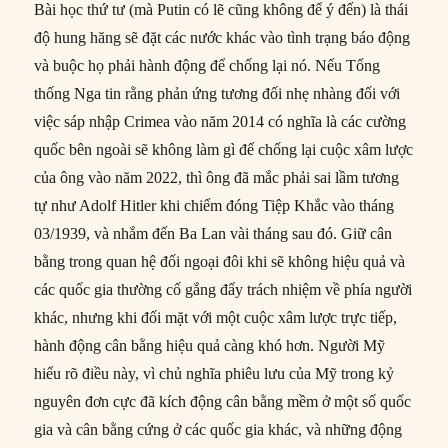
Bài học thứ tư (mà Putin có lẽ cũng không để ý đến) là thái
độ hung hăng sẽ đặt các nước khác vào tình trạng báo động
và buộc họ phải hành động để chống lại nó. Nếu Tổng
thống Nga tin rằng phản ứng tương đối nhẹ nhàng đối với
việc sáp nhập Crimea vào năm 2014 có nghĩa là các cường
quốc bên ngoài sẽ không làm gì để chống lại cuộc xâm lược
của ông vào năm 2022, thì ông đã mắc phải sai lầm tương
tự như Adolf Hitler khi chiếm đóng Tiệp Khắc vào tháng
03/1939, và nhắm đến Ba Lan vài tháng sau đó. Giữ cân
bằng trong quan hệ đối ngoại đôi khi sẽ không hiệu quả và
các quốc gia thường cố gắng đẩy trách nhiệm về phía người
khác, nhưng khi đối mặt với một cuộc xâm lược trực tiếp,
hành động cân bằng hiệu quả càng khó hơn. Người Mỹ
hiểu rõ điều này, vì chủ nghĩa phiêu lưu của Mỹ trong kỷ
nguyên đơn cực đã kích động cân bằng mềm ở một số quốc
gia và cân bằng cứng ở các quốc gia khác, và những động