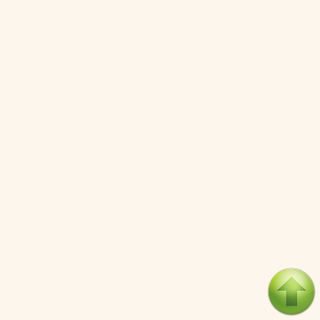
Search
Episodes
Hình thức chiến tranh với Đài Loan mà Trung Quốc có thể
chọn
09/08/2026
Cơ chế miễn trừ trách nhiệm đối với các quyết định đầu tư
khoa học và công nghệ rủi ro cao
08/08/2026
Giai đoạn tiếp theo trong cuộc trấn áp các dân tộc thiểu số
của Trung Quốc
06/08/2026
Nỗ lực âm thầm của Trung Quốc nhằm thống trị khu vực
Mỹ Latinh
06/08/2026
Nợ cho kẻ mộng mơ: Vốn vay chính sách và giới hạn của
việc cho startup vay vốn