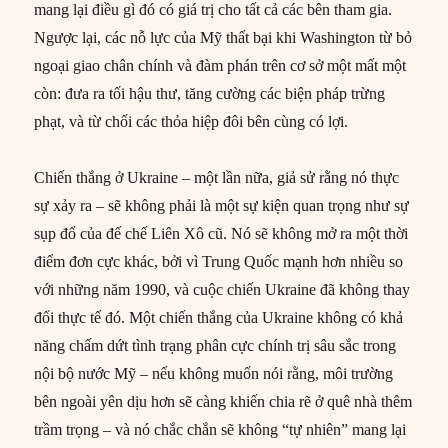
mang lại điều gì đó có giá trị cho tất cả các bên tham gia.
Ngược lại, các nỗ lực của Mỹ thất bại khi Washington từ bỏ
ngoại giao chân chính và đàm phán trên cơ sở một mất một
còn: đưa ra tối hậu thư, tăng cường các biện pháp trừng
phạt, và từ chối các thỏa hiệp đôi bên cùng có lợi.
Chiến thắng ở Ukraine – một lần nữa, giả sử rằng nó thực
sự xảy ra – sẽ không phải là một sự kiện quan trọng như sự
sụp đổ của đế chế Liên Xô cũ. Nó sẽ không mở ra một thời
điểm đơn cực khác, bởi vì Trung Quốc mạnh hơn nhiều so
với những năm 1990, và cuộc chiến Ukraine đã không thay
đổi thực tế đó. Một chiến thắng của Ukraine không có khả
năng chấm dứt tình trạng phân cực chính trị sâu sắc trong
nội bộ nước Mỹ – nếu không muốn nói rằng, môi trường
bên ngoài yên dịu hơn sẽ càng khiến chia rẽ ở quê nhà thêm
trầm trọng – và nó chắc chắn sẽ không “tự nhiên” mang lại