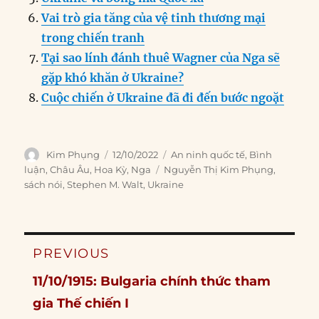
Vai trò gia tăng của vệ tinh thương mại
trong chiến tranh
Tại sao lính đánh thuê Wagner của Nga sẽ
gặp khó khăn ở Ukraine?
Cuộc chiến ở Ukraine đã đi đến bước ngoặt
Author
Posted
Categories
Kim Phụng
12/10/2022
An ninh quốc tế
,
Bình
on
Tags
luận
,
Châu Âu
,
Hoa Kỳ
,
Nga
Nguyễn Thị Kim Phụng
,
sách nói
,
Stephen M. Walt
,
Ukraine
Post
PREVIOUS
navigation
Previous
11/10/1915: Bulgaria chính thức tham
post:
gia Thế chiến I