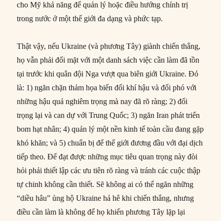
cho Mỹ khả năng để quản lý hoặc điều hướng chính trị
trong nước ở một thế giới đa dạng và phức tạp.
Thật vậy, nếu Ukraine (và phương Tây) giành chiến thắng,
họ vẫn phải đối mặt với một danh sách việc cần làm đã tồn
tại trước khi quân đội Nga vượt qua biên giới Ukraine. Đó
là: 1) ngăn chặn thảm họa biến đổi khí hậu và đối phó với
những hậu quả nghiêm trọng mà nay đã rõ ràng; 2) đối
trọng lại và can dự với Trung Quốc; 3) ngăn Iran phát triển
bom hạt nhân; 4) quản lý một nền kinh tế toàn cầu đang gặp
khó khăn; và 5) chuẩn bị để thế giới đương đầu với đại dịch
tiếp theo. Để đạt được những mục tiêu quan trọng này đòi
hỏi phải thiết lập các ưu tiên rõ ràng và tránh các cuộc thập
tự chinh không cần thiết. Sẽ không ai có thể ngăn những
“diều hâu” ủng hộ Ukraine hả hê khi chiến thắng, nhưng
điều cần làm là không để họ khiến phương Tây lặp lại