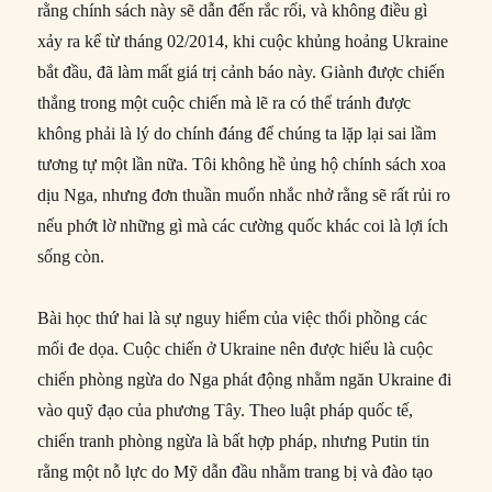
rằng chính sách này sẽ dẫn đến rắc rối, và không điều gì
xảy ra kể từ tháng 02/2014, khi cuộc khủng hoảng Ukraine
bắt đầu, đã làm mất giá trị cảnh báo này. Giành được chiến
thắng trong một cuộc chiến mà lẽ ra có thể tránh được
không phải là lý do chính đáng để chúng ta lặp lại sai lầm
tương tự một lần nữa. Tôi không hề ủng hộ chính sách xoa
dịu Nga, nhưng đơn thuần muốn nhắc nhở rằng sẽ rất rủi ro
nếu phớt lờ những gì mà các cường quốc khác coi là lợi ích
sống còn.
Bài học thứ hai là sự nguy hiểm của việc thổi phồng các
mối đe dọa. Cuộc chiến ở Ukraine nên được hiểu là cuộc
chiến phòng ngừa do Nga phát động nhằm ngăn Ukraine đi
vào quỹ đạo của phương Tây. Theo luật pháp quốc tế,
chiến tranh phòng ngừa là bất hợp pháp, nhưng Putin tin
rằng một nỗ lực do Mỹ dẫn đầu nhằm trang bị và đào tạo