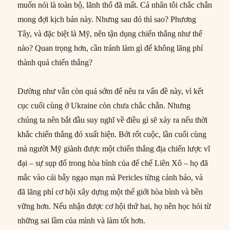
muốn nói là toàn bộ, lãnh thổ đã mất. Cá nhân tôi chắc chắn
mong đợi kịch bản này. Nhưng sau đó thì sao? Phương
Tây, và đặc biệt là Mỹ, nên tận dụng chiến thắng như thế
nào? Quan trọng hơn, cần tránh làm gì để không lãng phí
thành quả chiến thắng?
Dường như vẫn còn quá sớm để nêu ra vấn đề này, vì kết
cục cuối cùng ở Ukraine còn chưa chắc chắn. Nhưng
chúng ta nên bắt đầu suy nghĩ về điều gì sẽ xảy ra nếu thời
khắc chiến thắng đó xuất hiện. Bởi rốt cuộc, lần cuối cùng
mà người Mỹ giành được một chiến thắng địa chiến lược vĩ
đại – sự sụp đổ trong hòa bình của đế chế Liên Xô – họ đã
mắc vào cái bẫy ngạo mạn mà Pericles từng cảnh báo, và
đã lãng phí cơ hội xây dựng một thế giới hòa bình và bền
vững hơn. Nếu nhận được cơ hội thứ hai, họ nên học hỏi từ
những sai lầm của mình và làm tốt hơn.