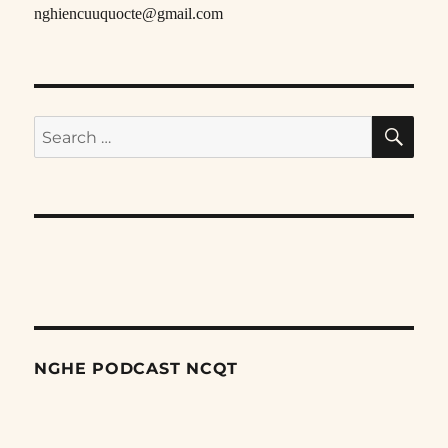
nghiencuuquocte@gmail.com
SE
Search
for:
NGHE PODCAST NCQT