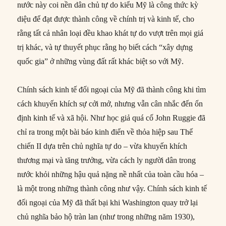
nước này coi nền dân chủ tự do kiểu Mỹ là công thức kỳ
diệu để đạt được thành công về chính trị và kinh tế, cho
rằng tất cả nhân loại đều khao khát tự do vượt trên mọi giá
trị khác, và tự thuyết phục rằng họ biết cách “xây dựng
quốc gia” ở những vùng đất rất khác biệt so với Mỹ.
Chính sách kinh tế đối ngoại của Mỹ đã thành công khi tìm
cách khuyến khích sự cởi mở, nhưng vẫn cân nhắc đến ổn
định kinh tế và xã hội. Như học giả quá cố John Ruggie đã
chỉ ra trong một bài báo kinh điển về thỏa hiệp sau Thế
chiến II dựa trên chủ nghĩa tự do – vừa khuyến khích
thương mại và tăng trưởng, vừa cách ly người dân trong
nước khỏi những hậu quả nặng nề nhất của toàn cầu hóa –
là một trong những thành công như vậy. Chính sách kinh tế
đối ngoại của Mỹ đã thất bại khi Washington quay trở lại
chủ nghĩa bảo hộ tràn lan (như trong những năm 1930),