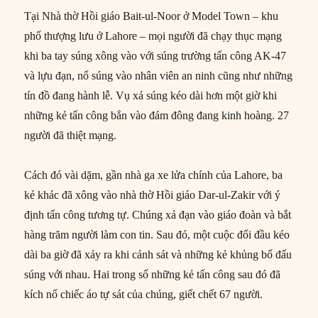
Tại Nhà thờ Hồi giáo Bait-ul-Noor ở Model Town – khu
phố thượng lưu ở Lahore – mọi người đã chạy thục mạng
khi ba tay súng xông vào với súng trường tấn công AK-47
và lựu đạn, nổ súng vào nhân viên an ninh cũng như những
tín đồ đang hành lễ. Vụ xả súng kéo dài hơn một giờ khi
những kẻ tấn công bắn vào đám đông đang kinh hoàng. 27
người đã thiệt mạng.
Cách đó vài dặm, gần nhà ga xe lửa chính của Lahore, ba
kẻ khác đã xông vào nhà thờ Hồi giáo Dar-ul-Zakir với ý
định tấn công tương tự. Chúng xả đạn vào giáo đoàn và bắt
hàng trăm người làm con tin. Sau đó, một cuộc đối đầu kéo
dài ba giờ đã xảy ra khi cảnh sát và những kẻ khủng bố đấu
súng với nhau. Hai trong số những kẻ tấn công sau đó đã
kích nổ chiếc áo tự sát của chúng, giết chết 67 người.