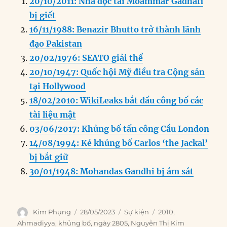
20/10/2011: Nhà độc tài Moammar Gadhafi
bị giết
16/11/1988: Benazir Bhutto trở thành lãnh
đạo Pakistan
20/02/1976: SEATO giải thể
20/10/1947: Quốc hội Mỹ điều tra Cộng sản
tại Hollywood
18/02/2010: WikiLeaks bắt đầu công bố các
tài liệu mật
03/06/2017: Khủng bố tấn công Cầu London
14/08/1994: Kẻ khủng bố Carlos ‘the Jackal’
bị bắt giữ
30/01/1948: Mohandas Gandhi bị ám sát
Author
Posted
Categories
Tags
Kim Phụng
28/05/2023
Sự kiện
2010
,
on
Ahmadiyya
,
khủng bố
,
ngày 2805
,
Nguyễn Thị Kim