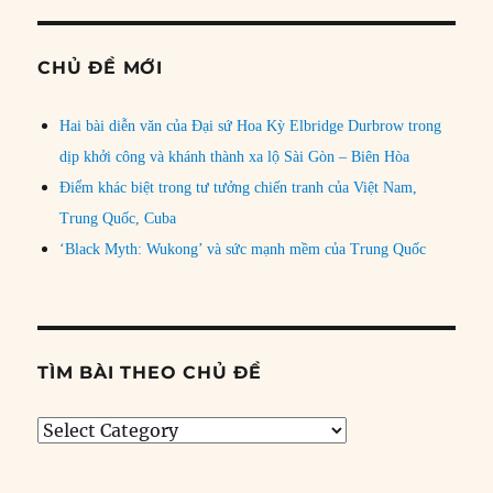
CHỦ ĐỀ MỚI
Hai bài diễn văn của Đại sứ Hoa Kỳ Elbridge Durbrow trong
dịp khởi công và khánh thành xa lộ Sài Gòn – Biên Hòa
Điểm khác biệt trong tư tưởng chiến tranh của Việt Nam,
Trung Quốc, Cuba
‘Black Myth: Wukong’ và sức mạnh mềm của Trung Quốc
TÌM BÀI THEO CHỦ ĐỀ
Tìm
bài
theo