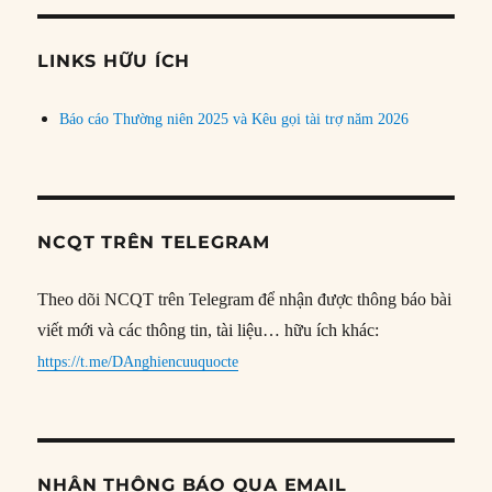
chủ
đề
LINKS HỮU ÍCH
Báo cáo Thường niên 2025 và Kêu gọi tài trợ năm 2026
NCQT TRÊN TELEGRAM
Theo dõi NCQT trên Telegram để nhận được thông báo bài
viết mới và các thông tin, tài liệu… hữu ích khác:
https://t.me/DAnghiencuuquocte
NHẬN THÔNG BÁO QUA EMAIL