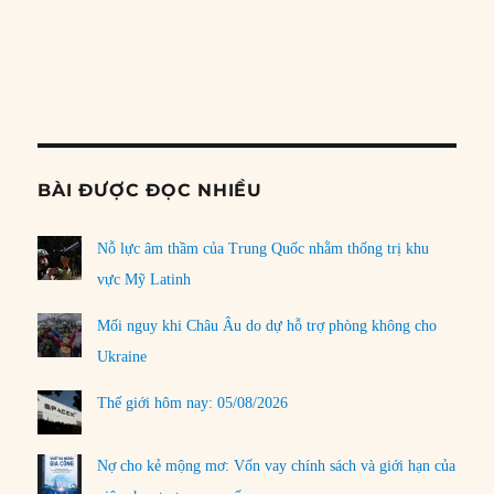
PREVIOUS
SHOW
NEXT
EPISODE
EPISODES
EPISO
Show
LIST
Podcast
Information
BÀI ĐƯỢC ĐỌC NHIỀU
Nỗ lực âm thầm của Trung Quốc nhằm thống trị khu
vực Mỹ Latinh
Mối nguy khi Châu Âu do dự hỗ trợ phòng không cho
Ukraine
Thế giới hôm nay: 05/08/2026
Nợ cho kẻ mộng mơ: Vốn vay chính sách và giới hạn của