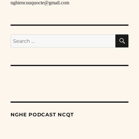
nghiencuuquocte@gmail.com
SE
Search
for:
NGHE PODCAST NCQT