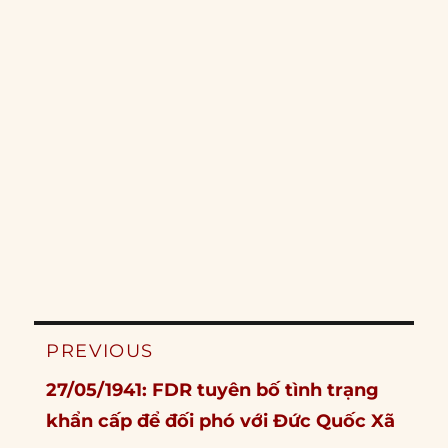
Post
PREVIOUS
navigation
Previous
27/05/1941: FDR tuyên bố tình trạng
post:
khẩn cấp để đối phó với Đức Quốc Xã