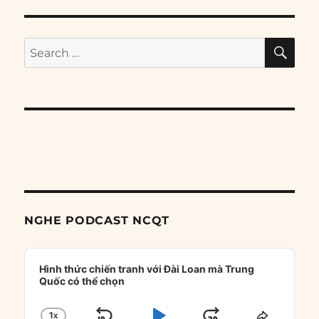
SE
Search
for:
NGHE PODCAST NCQT
Audio
Player
Hình thức chiến tranh với Đài Loan mà Trung
Quốc có thể chọn
1
X