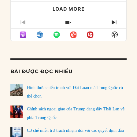
LOAD MORE
PREVIOUS
SHOW
NEXT
EPISODE
EPISODES
EPISO
Show
LIST
Podcast
Informat
BÀI ĐƯỢC ĐỌC NHIỀU
Hình thức chiến tranh với Đài Loan mà Trung Quốc có
thể chọn
Chính sách ngoại giao của Trump đang đẩy Thái Lan về
phía Trung Quốc
Cơ chế miễn trừ trách nhiệm đối với các quyết định đầu