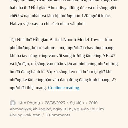
hai nhà thờ Hồi giáo Ahmadiyya đông đúc và nổ súng, giết
chết 94 nạn nhân và làm bị thương hơn 120 người khác.
Hai vụ việc xảy ra chỉ cách nhau vài phút.
Tại Nhà thờ Hồi giáo Bait-ul-Noor ở Model Town – khu
phố thượng lưu ở Lahore – mọi người đã chạy thục mạng
khi ba tay súng xông vào với súng trường tấn công AK-47
và lựu đạn, nổ súng vào nhân viên an ninh cũng như những
tín đồ đang hành lễ. Vụ xả súng kéo dài hơn một giờ khi
những kẻ tấn công bắn vào đám đông đang kinh hoàng. 27
“28/05/2010: Khủng bố tấn
người đã thiệt mạng.
Continue reading
Author
Posted
Categories
Tags
Kim Phụng
28/05/2023
Sự kiện
2010
,
on
Ahmadiyya
,
khủng bố
,
ngày 2805
,
Nguyễn Thị Kim
Phụng
,
Pakistan
0 Comments