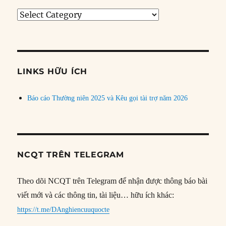
Tìm
bài
theo
chủ
đề
LINKS HỮU ÍCH
Báo cáo Thường niên 2025 và Kêu gọi tài trợ năm 2026
NCQT TRÊN TELEGRAM
Theo dõi NCQT trên Telegram để nhận được thông báo bài
viết mới và các thông tin, tài liệu… hữu ích khác:
https://t.me/DAnghiencuuquocte