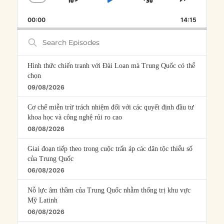
SKIP
PLAY
JUMP
CHANGE
SHARE
PLAYBACK
THIS
BACKWARD
PAUSE
FORWARD
00:00
RATE
14:15
EPISOD
Search
Episodes
Hình thức chiến tranh với Đài Loan mà Trung Quốc có thể
chọn
09/08/2026
Cơ chế miễn trừ trách nhiệm đối với các quyết định đầu tư
khoa học và công nghệ rủi ro cao
08/08/2026
Giai đoạn tiếp theo trong cuộc trấn áp các dân tộc thiểu số
của Trung Quốc
06/08/2026
Nỗ lực âm thầm của Trung Quốc nhằm thống trị khu vực
Mỹ Latinh
06/08/2026