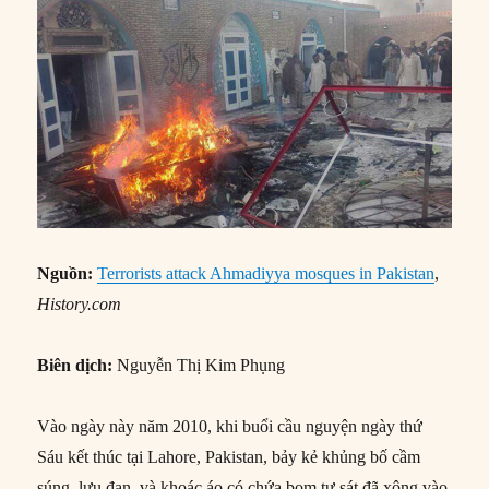
Nguồn:
Terrorists attack Ahmadiyya mosques in Pakistan
,
History.com
Biên dịch:
Nguyễn Thị Kim Phụng
Vào ngày này năm 2010, khi buổi cầu nguyện ngày thứ
Sáu kết thúc tại Lahore, Pakistan, bảy kẻ khủng bố cầm
súng, lựu đạn, và khoác áo có chứa bom tự sát đã xông vào