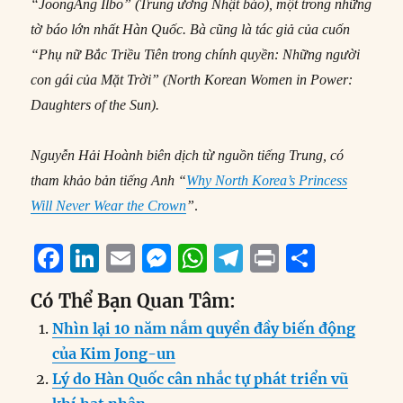
“JoongAng Ilbo” (Trung ương Nhật báo), một
trong
những
tờ báo lớn nhất Hàn Quốc. Bà cũng là tác giả của cuốn
“Phụ nữ Bắc
Triều Tiên
trong
chính quyền: Những người
con gái
của Mặt Trời” (
North Korean Women in Power:
Daughters of the Sun).
Nguyễn Hải Hoành
biên dịch từ nguồn tiếng Trung, có
tham khảo bản tiếng Anh
“
Why North Korea’s Princess
Will Never Wear the Crown
”
.
F
Li
E
M
W
T
P
S
a
n
m
e
h
el
ri
h
Có Thể Bạn Quan Tâm:
c
k
ai
ss
at
e
n
a
Nhìn lại 10 năm nắm quyền đầy biến động
e
e
l
e
s
g
t
re
của Kim Jong-un
b
d
n
A
r
Lý do Hàn Quốc cân nhắc tự phát triển vũ
o
I
g
p
a