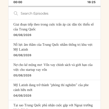
BACKWARD
PAUSE
FORWARD
00:00
RATE
16:25
EPISOD
Search
Episodes
Giai đoạn tiếp theo trong cuộc trấn áp các dân tộc thiểu số
của Trung Quốc
06/08/2026
Nỗ lực âm thầm của Trung Quốc nhằm thống trị khu vực
Mỹ Latinh
06/08/2026
Nợ cho kẻ mộng mơ: Vốn vay chính sách và giới hạn của
việc cho startup vay vốn
05/08/2026
Mỹ Latinh đang trở thành “phòng thí nghiệm” của phe
cánh hữu mới
04/08/2026
Tại sao Trung Quốc phủ nhận cuộc gặp với Ngoại trưởng