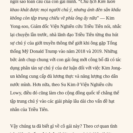
ngôi sao toàn cầu của con gái mình. “
Chủ tịch Kim luôn
khao khát được mọi người chú ý, nhưng ánh đèn sân khấu
không còn tập trung chiếu về phía ông ấy nữa
” — Kim
Yong-soo, Giám đốc Viện Nghiên cứu Triều Tiên nói, nhắc
lại chuyện lần trước, nhà lãnh đạo Triều Tiên từng thu hút
sự chú ý của giới truyền thông thế giới khi ông gặp Tổng
thống Mỹ Donald Trump vào năm 2018 và 2019. Những
bức ảnh chụp chung với con gái ông mới công bố đã có tác
dụng phân tán sự chú ý của dư luận đối với việc Kim Jong-
un không cung cấp đủ lương thực và năng lượng cho dân
nước mình. Hơn nữa, theo Su Kim ở Viện Nghiên cứu
Lowy, điều đó cũng làm cho cộng đồng quốc tế chẳng thể
tập trung chú ý vào các giải pháp lâu dài cho vấn đề hạt
nhân của Triều Tiên.
Vậy chúng ta đã biết gì về cô gái này? Theo cơ quan tình