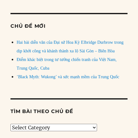
CHỦ ĐỀ MỚI
Hai bài diễn văn của Đại sứ Hoa Kỳ Elbridge Durbrow trong
dịp khởi công và khánh thành xa lộ Sài Gòn – Biên Hòa
Điểm khác biệt trong tư tưởng chiến tranh của Việt Nam,
Trung Quốc, Cuba
‘Black Myth: Wukong’ và sức mạnh mềm của Trung Quốc
TÌM BÀI THEO CHỦ ĐỀ
Tìm
bài