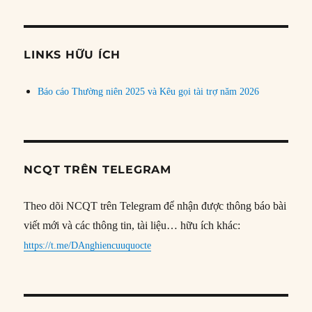
theo
chủ
đề
LINKS HỮU ÍCH
Báo cáo Thường niên 2025 và Kêu gọi tài trợ năm 2026
NCQT TRÊN TELEGRAM
Theo dõi NCQT trên Telegram để nhận được thông báo bài
viết mới và các thông tin, tài liệu… hữu ích khác:
https://t.me/DAnghiencuuquocte