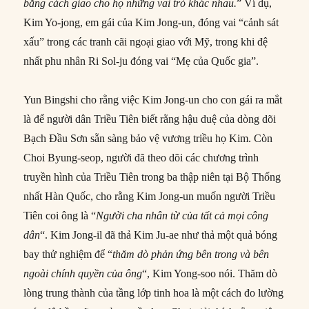
bằng cách giao cho họ những vai trò khác nhau.
” Ví dụ,
Kim Yo-jong, em gái của Kim Jong-un, đóng vai “cảnh sát
xấu” trong các tranh cãi ngoại giao với Mỹ, trong khi đệ
nhất phu nhân Ri Sol-ju đóng vai “Mẹ của Quốc gia”.
Yun Bingshi cho rằng việc Kim Jong-un cho con gái ra mắt
là để người dân Triều Tiên biết rằng hậu duệ của dòng dõi
Bạch Đầu Sơn sẵn sàng bảo vệ vương triều họ Kim. Còn
Choi Byung-seop, người đã theo dõi các chương trình
truyền hình của Triều Tiên trong ba thập niên tại Bộ Thống
nhất Hàn Quốc, cho rằng Kim Jong-un muốn người Triều
Tiên coi ông là “
Người cha nhân từ của tất cả mọi công
dân
“. Kim Jong-il đã thả Kim Ju-ae như thả một quả bóng
bay thử nghiệm để “
thăm
dò phản ứng bên trong và bên
ngoài chính quyền của ông
“, Kim Yong-soo nói. Thăm dò
lòng trung thành của tầng lớp tinh hoa là một cách đo lường