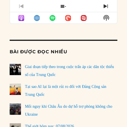
PREVIOUS
SHOW
NEXT
EPISODE
EPISODES
EPISO
Show
LIST
Podcast
Informat
BÀI ĐƯỢC ĐỌC NHIỀU
Giai đoạn tiếp theo trong cuộc trấn áp các dân tộc thiểu
số của Trung Quốc
Tại sao AI lại là một rủi ro đối với Đảng Cộng sản
Trung Quốc
Mối nguy khi Châu Âu do dự hỗ trợ phòng không cho
Ukraine
Thế giới hôm nay: 07/08/2026