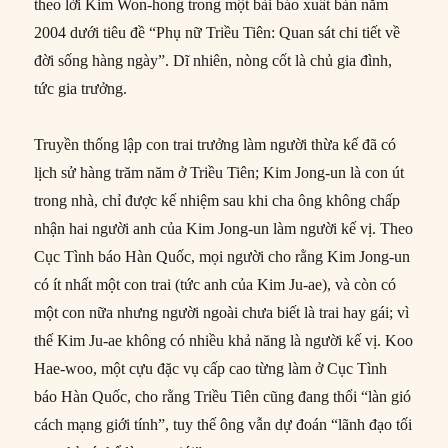
theo lời Kim Won-hong trong một bài báo xuất bản năm
2004 dưới tiêu đề “Phụ nữ Triều Tiên: Quan sát chi tiết về
đời sống hàng ngày”. Dĩ nhiên, nòng cốt là chủ gia đình,
tức gia trưởng.
Truyền thống lập con trai trưởng làm người thừa kế đã có
lịch sử hàng trăm năm ở Triều Tiên; Kim Jong-un là con út
trong nhà, chỉ được kế nhiệm sau khi cha ông không chấp
nhận hai người anh của Kim Jong-un làm người kế vị. Theo
Cục Tình báo Hàn Quốc, mọi người cho rằng Kim Jong-un
có ít nhất một con trai (tức anh của Kim Ju-ae), và còn có
một con nữa nhưng người ngoài chưa biết là trai hay gái; vì
thế Kim Ju-ae không có nhiều khả năng là người kế vị. Koo
Hae-woo, một cựu đặc vụ cấp cao từng làm ở Cục Tình
báo Hàn Quốc, cho rằng Triều Tiên cũng đang thổi “làn gió
cách mạng giới tính”, tuy thế ông vẫn dự đoán “lãnh đạo tối