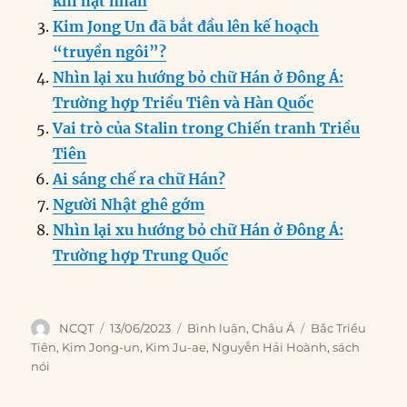
khí hạt nhân
o
n
er
p
m
Kim Jong Un đã bắt đầu lên kế hoạch
k
“truyền ngôi”?
Nhìn lại xu hướng bỏ chữ Hán ở Đông Á:
Trường hợp Triều Tiên và Hàn Quốc
Vai trò của Stalin trong Chiến tranh Triều
Tiên
Ai sáng chế ra chữ Hán?
Người Nhật ghê gớm
Nhìn lại xu hướng bỏ chữ Hán ở Đông Á:
Trường hợp Trung Quốc
Author
Posted
Categories
Tags
NCQT
13/06/2023
Bình luận
,
Châu Á
Bắc Triều
on
Tiên
,
Kim Jong-un
,
Kim Ju-ae
,
Nguyễn Hải Hoành
,
sách
nói