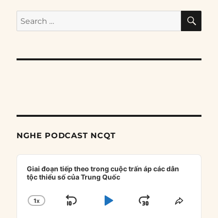
SE
Search
for:
NGHE PODCAST NCQT
Audio
Player
Giai đoạn tiếp theo trong cuộc trấn áp các dân
tộc thiểu số của Trung Quốc
1
X
SKIP
PLAY
JUMP
CHANGE
SHARE
PLAYBACK
THIS