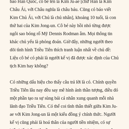
báo Hàn Quốc, cô bé tên là Kim Ju-ae [chữ Hán là Kim
Châu Ái, với Châu nghĩa là châu báu. Cũng có báo viết
Kim Chủ Ái, với Chủ là chủ nhân], khoảng 10 tuổi, là con
thứ hai của Kim Jong-un. Cô bé này hồi nhỏ từng được
ngôi sao bóng rổ Mỹ Dennis Rodman ẵm. Mọi thông tin
khác chủ yếu là phỏng đoán. Giờ đây, những người theo
dõi tình hình Triều Tiên thích tranh luận nhất về chủ đề:
Liệu cô bé có phải là người kế vị đã được xác định của Chủ
tịch Kim hay không?
Có những dấu hiệu cho thấy câu trả lời là có. Chính quyền
Triều Tiên lâu nay đều say mê hình ảnh thần tượng, điều đó
một phần tạo ra sự sùng bái cá nhân xung quanh mỗi nhà
lãnh đạo Triều Tiên. Có thể coi tình thân thiết giữa Kim Ju-
ae với Kim Jong-un là một kiểu đồng ý chính thức. Người
kế vị cũng phải là hoá thân của người tiền nhiệm, có sự