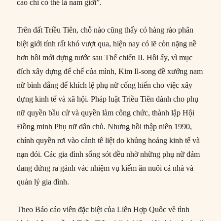
cao chỉ có thể là nam giới”.
Trên đất Triều Tiên, chỗ nào cũng thấy có hàng rào phân
biệt giới tính rất khó vượt qua, hiện nay có lẽ còn nặng nề
hơn hồi mới dựng nước sau Thế chiến II. Hồi ấy, vì mục
đích xây dựng đế chế của mình, Kim Il-song đề xướng nam
nữ bình đẳng để khích lệ phụ nữ cống hiến cho việc xây
dựng kinh tế và xã hội. Pháp luật Triều Tiên dành cho phụ
nữ quyền bầu cử và quyền làm công chức, thành lập Hội
Đồng minh Phụ nữ dân chủ. Nhưng hồi thập niên 1990,
chính quyền rơi vào cảnh tê liệt do khủng hoảng kinh tế và
nạn đói. Các gia đình sống sót đều nhờ những phụ nữ đảm
đang đứng ra gánh vác nhiệm vụ kiếm ăn nuôi cả nhà và
quản lý gia đình.
Theo Báo cáo viên đặc biệt của Liên Hợp Quốc về tình