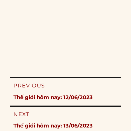
Post
PREVIOUS
navigation
Previous
Thế giới hôm nay: 12/06/2023
post:
NEXT
Next
Thế giới hôm nay: 13/06/2023