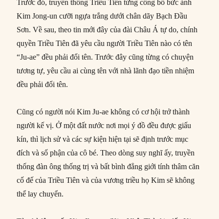
Trước đó, truyền thông Triều Tiên từng công bố bức ảnh
Kim Jong-un cưỡi ngựa trắng dưới chân dãy Bạch Đầu
Sơn. Về sau, theo tin mới đây của đài Châu Á tự do, chính
quyền Triều Tiên đã yêu cầu người Triều Tiên nào có tên
“Ju-ae” đều phải đổi tên. Trước đây cũng từng có chuyện
tương tự, yêu cầu ai cùng tên với nhà lãnh đạo tiền nhiệm
đều phải đổi tên.
Cũng có người nói Kim Ju-ae không có cơ hội trở thành
người kế vị. Ở một đất nước nơi mọi ý đồ đều được giấu
kín, thì lịch sử và các sự kiện hiện tại sẽ định trước mục
đích và số phận của cô bé. Theo dòng suy nghĩ ấy, truyền
thống đàn ông thống trị và bất bình đẳng giới tính thâm căn
cố đế của Triều Tiên và của vương triều họ Kim sẽ không
thể lay chuyển.