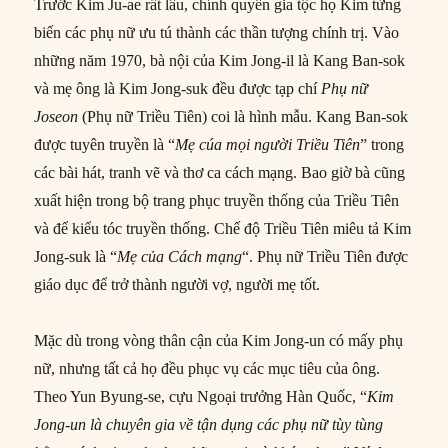
Trước Kim Ju-ae rất lâu, chính quyền gia tộc họ Kim từng
biến các phụ nữ ưu tú thành các thần tượng chính trị. Vào
những năm 1970, bà nội của Kim Jong-il là Kang Ban-sok
và mẹ ông là Kim Jong-suk đều được tạp chí
Phụ nữ
Joseon
(Phụ nữ Triều Tiên) coi là hình mẫu. Kang Ban-sok
được tuyên truyền là “
Mẹ cúa mọi người
Triều Tiên
” trong
các bài hát, tranh vẽ và thơ ca cách mạng. Bao giờ bà cũng
xuất hiện trong bộ trang phục truyền thống của Triều Tiên
và để kiểu tóc truyền thống. Chế độ Triều Tiên miêu tả Kim
Jong-suk là “
Mẹ của Cách mạng
“. Phụ nữ Triều Tiên được
giáo dục để trở thành người vợ, người mẹ tốt.
Mặc dù trong vòng thân cận của Kim Jong-un có mấy phụ
nữ, nhưng tất cả họ đều phục vụ các mục tiêu của ông.
Theo Yun Byung-se, cựu Ngoại trưởng Hàn Quốc, “
Kim
Jong-un là chuyên gia về tận dụng các phụ nữ tùy tùng