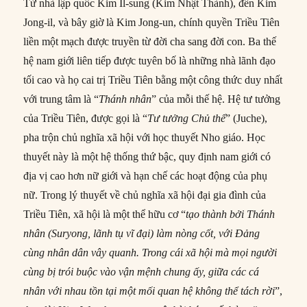
Từ nhà lập quốc Kim Il-sung (Kim Nhật Thành), đến Kim
Jong-il, và bây giờ là Kim Jong-un, chính quyền Triều Tiên
liền một mạch được truyền từ đời cha sang đời con. Ba thế
hệ nam giới liên tiếp được tuyên bố là những nhà lãnh đạo
tối cao và họ cai trị Triều Tiên bằng một công thức duy nhất
với trung tâm là “
Thánh nhân
” của mỗi thế hệ. Hệ tư tưởng
của Triều Tiên, được gọi là “
Tư tưởng Chủ thể
” (Juche),
pha trộn chủ nghĩa xã hội với học thuyết Nho giáo. Học
thuyết này là một hệ thống thứ bậc, quy định nam giới có
địa vị cao hơn nữ giới và hạn chế các hoạt động của phụ
nữ. Trong lý thuyết về chủ nghĩa xã hội đại gia đình của
Triều Tiên, xã hội là một thể hữu cơ “
tạo thành bởi Thánh
nhân (Suryong, lãnh tụ vĩ đại) làm nòng cốt, với Đảng
cùng nhân dân vây quanh. Trong cái xã hội mà mọi người
cùng bị trói buộc vào vận mệnh chung ấy, giữa các cá
nhân với nhau tồn tại một mối quan hệ
không
thể tách rời
”,