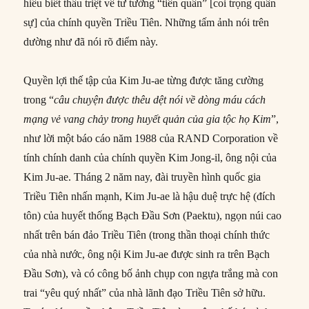
hiểu biết thấu triệt về tư tưởng “tiên quân” [coi trọng quân
sự] của chính quyền Triều Tiên. Những tấm ảnh nói trên
dường như đã nói rõ điểm này.
Quyền lợi thế tập của Kim Ju-ae từng được tăng cường
trong “
câu chuyện được thêu dệt nói về dòng máu cách
mạng vẻ vang chảy
trong
huyết quản
của
gia tộc họ Kim
”,
như lời một báo cáo năm 1988 của RAND Corporation về
tính chính danh của chính quyền Kim Jong-il, ông nội của
Kim Ju-ae. Tháng 2 năm nay, đài truyền hình quốc gia
Triều Tiên nhấn mạnh, Kim Ju-ae là hậu duệ trực hệ (đích
tôn) của huyết thống Bạch Đầu Sơn (Paektu), ngọn núi cao
nhất trên bán đảo Triều Tiên (trong thần thoại chính thức
của nhà nước, ông nội Kim Ju-ae được sinh ra trên Bạch
Đầu Sơn), và có công bố ảnh chụp con ngựa trắng mà con
trai “yêu quý nhất” của nhà lãnh đạo Triều Tiên sở hữu.