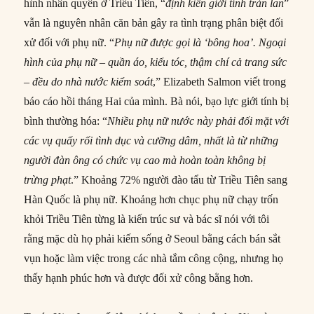
hình nhân quyền ở Triều Tiên, “
định kiến
giới tính tràn lan
”
vẫn là nguyên nhân căn bản gây ra tình trạng phân biệt đối
xử đối với phụ nữ. “
Phụ nữ được gọi là ‘bông hoa’. Ngoại
hình của phụ nữ – quần áo, kiểu tóc, thậm chí cả trang sức
– đều do nhà nước kiểm soát
,” Elizabeth Salmon viết trong
báo cáo hồi tháng Hai của mình. Bà nói, bạo lực giới tính bị
bình thường hóa: “
Nhiều phụ nữ nước này phải đối mặt với
các vụ quấy rối tình dục và cưỡng dâm, nhất là từ những
người đàn ông có chức vụ cao mà hoàn toàn không bị
trừng phạt
.” Khoảng 72% người đào tẩu từ Triều Tiên sang
Hàn Quốc là phụ nữ. Khoảng hơn chục phụ nữ chạy trốn
khỏi Triều Tiên từng là kiến ​​trúc sư và bác sĩ nói với tôi
rằng mặc dù họ phải kiếm sống ở Seoul bằng cách bán sắt
vụn hoặc làm việc trong các nhà tắm công cộng, nhưng họ
thấy hạnh phúc hơn và được đối xử công bằng hơn.