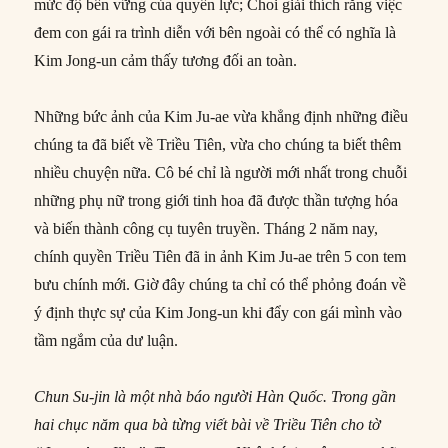
mức độ bền vững của quyền lực; Choi giải thích rằng việc
đem con gái ra trình diễn với bên ngoài có thể có nghĩa là
Kim Jong-un cảm thấy tương đối an toàn.
Những bức ảnh của Kim Ju-ae vừa khẳng định những điều
chúng ta đã biết về Triều Tiên, vừa cho chúng ta biết thêm
nhiều chuyện nữa. Cô bé chỉ là người mới nhất trong chuỗi
những phụ nữ trong giới tinh hoa đã được thần tượng hóa
và biến thành công cụ tuyên truyền. Tháng 2 năm nay,
chính quyền Triều Tiên đã in ảnh Kim Ju-ae trên 5 con tem
bưu chính mới. Giờ đây chúng ta chỉ có thể phỏng đoán về
ý định thực sự của Kim Jong-un khi đẩy con gái mình vào
tầm ngắm của dư luận.
Chun Su-jin là một nhà báo người Hàn Quốc. Trong gần
hai chục năm qua bà từng viết bài về
Triều Tiên
cho tờ