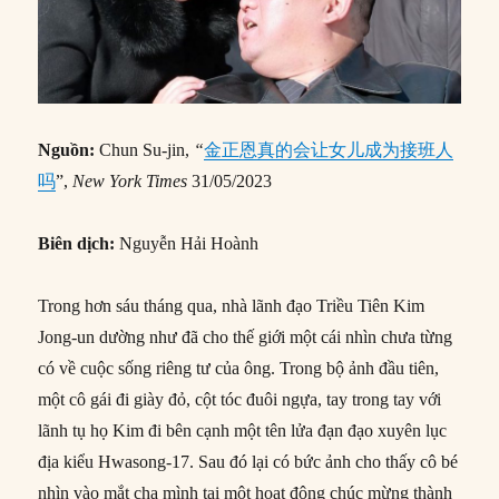
Nguồn:
Chun Su-jin,
“
金正恩真的会让女儿成为接班人
吗
”,
New York Times
31/05/2023
Biên dịch:
Nguyễn Hải Hoành
Trong hơn sáu tháng qua, nhà lãnh đạo Triều Tiên Kim
Jong-un dường như đã cho thế giới một cái nhìn chưa từng
có về cuộc sống riêng tư của ông. Trong bộ ảnh đầu tiên,
một cô gái đi giày đỏ, cột tóc đuôi ngựa, tay trong tay với
lãnh tụ họ Kim đi bên cạnh một tên lửa đạn đạo xuyên lục
địa kiểu Hwasong-17. Sau đó lại có bức ảnh cho thấy cô bé
nhìn vào mắt cha mình tại một hoạt động chúc mừng thành