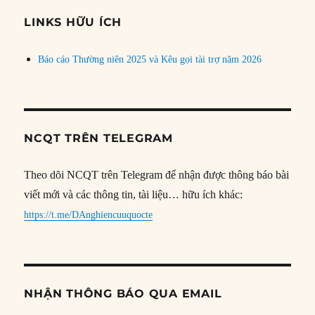
chủ
đề
LINKS HỮU ÍCH
Báo cáo Thường niên 2025 và Kêu gọi tài trợ năm 2026
NCQT TRÊN TELEGRAM
Theo dõi NCQT trên Telegram để nhận được thông báo bài
viết mới và các thông tin, tài liệu… hữu ích khác:
https://t.me/DAnghiencuuquocte
NHẬN THÔNG BÁO QUA EMAIL