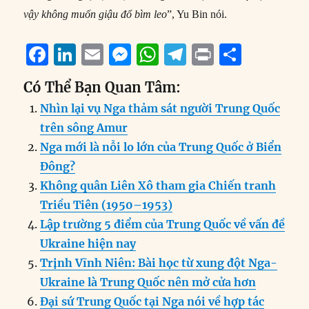
vậy không muốn giậu đổ bìm leo
”, Yu Bin nói.
F
Li
E
M
W
T
P
S
a
n
m
e
h
el
ri
h
Có Thể Bạn Quan Tâm:
c
k
ai
ss
at
e
n
a
Nhìn lại vụ Nga thảm sát người Trung Quốc
e
e
l
e
s
g
t
re
trên sông Amur
b
d
n
A
r
Nga mới là nỗi lo lớn của Trung Quốc ở Biển
o
I
g
p
a
Đông?
o
n
er
p
m
Không quân Liên Xô tham gia Chiến tranh
k
Triều Tiên (1950–1953)
Lập trường 5 điểm của Trung Quốc về vấn đề
Ukraine hiện nay
Trịnh Vĩnh Niên: Bài học từ xung đột Nga-
Ukraine là Trung Quốc nên mở cửa hơn
Đại sứ Trung Quốc tại Nga nói về hợp tác