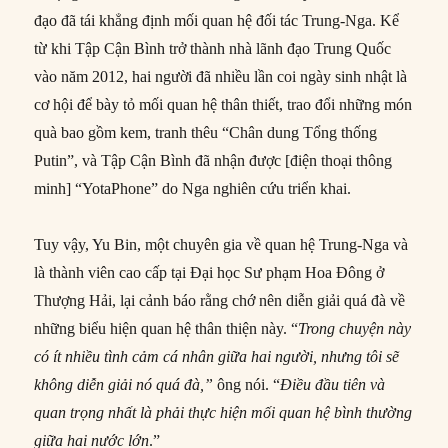
đạo đã tái khẳng định mối quan hệ đối tác Trung-Nga. Kể
từ khi Tập Cận Bình trở thành nhà lãnh đạo Trung Quốc
vào năm 2012, hai người đã nhiều lần coi ngày sinh nhật là
cơ hội để bày tỏ mối quan hệ thân thiết, trao đổi những món
quà bao gồm kem, tranh thêu “Chân dung Tổng thống
Putin”, và Tập Cận Bình đã nhận được [điện thoại thông
minh] “YotaPhone” do Nga nghiên cứu triển khai.
Tuy vậy, Yu Bin, một chuyên gia về quan hệ Trung-Nga và
là thành viên cao cấp tại Đại học Sư phạm Hoa Đông ở
Thượng Hải, lại cảnh báo rằng chớ nên diễn giải quá đà về
những biểu hiện quan hệ thân thiện này. “
Trong chuyện này
có ít nhiều tình cảm cá nhân giữa hai người, nhưng tôi sẽ
không diễn giải nó quá đà,”
ông nói. “
Điều đầu tiên và
quan trọng nhất là phải
thực hiện
mối quan hệ bình thường
giữa hai nước lớn
.”