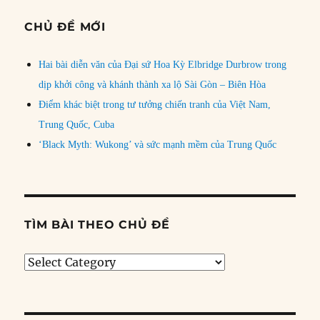
CHỦ ĐỀ MỚI
Hai bài diễn văn của Đại sứ Hoa Kỳ Elbridge Durbrow trong
dịp khởi công và khánh thành xa lộ Sài Gòn – Biên Hòa
Điểm khác biệt trong tư tưởng chiến tranh của Việt Nam,
Trung Quốc, Cuba
‘Black Myth: Wukong’ và sức mạnh mềm của Trung Quốc
TÌM BÀI THEO CHỦ ĐỀ
Tìm
bài
theo