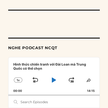
NGHE PODCAST NCQT
Audio
Player
Hình thức chiến tranh với Đài Loan mà Trung
Quốc có thể chọn
1
X
SKIP
PLAY
JUMP
CHANGE
SHARE
PLAYBACK
THIS
BACKWARD
PAUSE
FORWARD
00:00
RATE
14:15
EPISOD
Search
Episodes