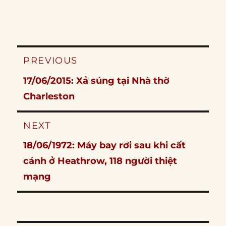
Post
PREVIOUS
navigation
Previous
17/06/2015: Xả súng tại Nhà thờ
post:
Charleston
NEXT
Next
18/06/1972: Máy bay rơi sau khi cất
post:
cánh ở Heathrow, 118 người thiệt
mạng