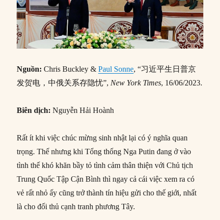
Nguồn:
Chris Buckley &
Paul Sonne
, “习近平生日普京
发贺电，中俄关系存隐忧”,
New York Times
, 16/06/2023.
Biên dịch:
Nguyễn Hải Hoành
Rất ít khi việc chúc mừng sinh nhật lại có ý nghĩa quan
trọng. Thế nhưng khi Tổng thống Nga Putin đang ở vào
tình thế khó khăn bầy tỏ tình cảm thân thiện với Chủ tịch
Trung Quốc Tập Cận Bình thì ngay cả cái việc xem ra có
vẻ rất nhỏ ấy cũng trở thành tín hiệu gửi cho thế giới, nhất
là cho đối thủ cạnh tranh phương Tây.