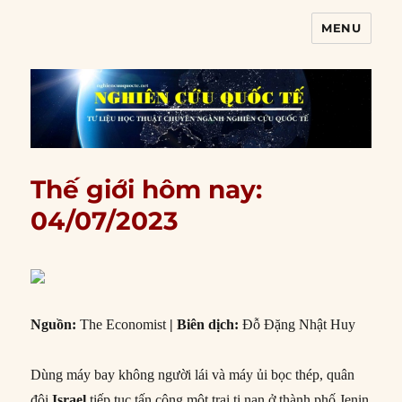
MENU
Nghiên cứu quốc tế
Thế giới hôm nay:
04/07/2023
Nguồn:
The Economist
|
Biên dịch:
Đỗ Đặng Nhật Huy
Dùng máy bay không người lái và máy ủi bọc thép, quân
đội
Israel
tiếp tục tấn công một trại tị nạn ở thành phố Jenin