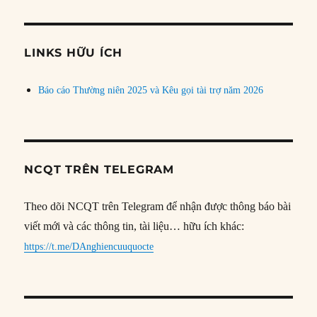
theo
chủ
đề
LINKS HỮU ÍCH
Báo cáo Thường niên 2025 và Kêu gọi tài trợ năm 2026
NCQT TRÊN TELEGRAM
Theo dõi NCQT trên Telegram để nhận được thông báo bài
viết mới và các thông tin, tài liệu… hữu ích khác:
https://t.me/DAnghiencuuquocte