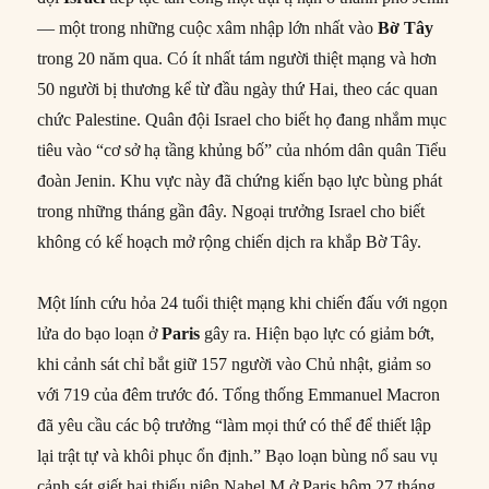
— một trong những cuộc xâm nhập lớn nhất vào
Bờ Tây
trong 20 năm qua. Có ít nhất tám người thiệt mạng và hơn
50 người bị thương kể từ đầu ngày thứ Hai, theo các quan
chức Palestine. Quân đội Israel cho biết họ đang nhắm mục
tiêu vào “cơ sở hạ tầng khủng bố” của nhóm dân quân Tiểu
đoàn Jenin. Khu vực này đã chứng kiến bạo lực bùng phát
trong những tháng gần đây. Ngoại trưởng Israel cho biết
không có kế hoạch mở rộng chiến dịch ra khắp Bờ Tây.
Một lính cứu hỏa 24 tuổi thiệt mạng khi chiến đấu với ngọn
lửa do bạo loạn ở
Paris
gây ra. Hiện bạo lực có giảm bớt,
khi cảnh sát chỉ bắt giữ 157 người vào Chủ nhật, giảm so
với 719 của đêm trước đó. Tổng thống Emmanuel Macron
đã yêu cầu các bộ trưởng “làm mọi thứ có thể để thiết lập
lại trật tự và khôi phục ổn định.” Bạo loạn bùng nổ sau vụ
cảnh sát giết hại thiếu niên Nahel M ở Paris hôm 27 tháng