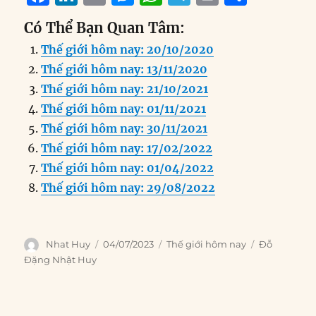
a
n
m
e
h
el
ri
h
Có Thể Bạn Quan Tâm:
c
k
ai
ss
at
e
n
a
Thế giới hôm nay: 20/10/2020
e
e
l
e
s
g
t
re
Thế giới hôm nay: 13/11/2020
b
d
n
A
r
Thế giới hôm nay: 21/10/2021
o
I
g
p
a
Thế giới hôm nay: 01/11/2021
o
n
er
p
m
Thế giới hôm nay: 30/11/2021
k
Thế giới hôm nay: 17/02/2022
Thế giới hôm nay: 01/04/2022
Thế giới hôm nay: 29/08/2022
Author
Posted
Categories
Tags
Nhat Huy
04/07/2023
Thế giới hôm nay
Đỗ
on
Đặng Nhật Huy