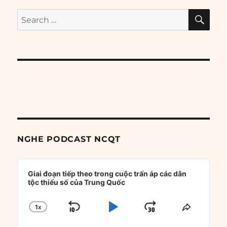
SE
Search
for:
NGHE PODCAST NCQT
Audio
Player
Giai đoạn tiếp theo trong cuộc trấn áp các dân
tộc thiểu số của Trung Quốc
1
X
SKIP
PLAY
JUMP
CHANGE
SHARE
PLAYBACK
THIS