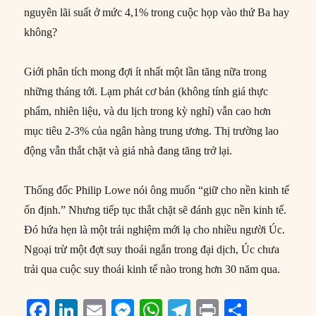
nguyên lãi suất ở mức 4,1% trong cuộc họp vào thứ Ba hay
không?
Giới phân tích mong đợi ít nhất một lần tăng nữa trong
những tháng tới. Lạm phát cơ bản (không tính giá thực
phẩm, nhiên liệu, và du lịch trong kỳ nghỉ) vẫn cao hơn
mục tiêu 2-3% của ngân hàng trung ương. Thị trường lao
động vẫn thắt chặt và giá nhà đang tăng trở lại.
Thống đốc Philip Lowe nói ông muốn “giữ cho nền kinh tế
ổn định.” Nhưng tiếp tục thắt chặt sẽ đánh gục nền kinh tế.
Đó hứa hẹn là một trải nghiệm mới lạ cho nhiều người Úc.
Ngoại trừ một đợt suy thoái ngắn trong đại dịch, Úc chưa
trải qua cuộc suy thoái kinh tế nào trong hơn 30 năm qua.
F
Li
E
M
W
T
P
S