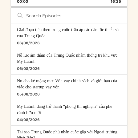
BACKWARD
PAUSE
FORWARD
00:00
RATE
16:25
EPISOD
Search
Episodes
Giai đoạn tiếp theo trong cuộc trấn áp các dân tộc thiểu số
của Trung Quốc
06/08/2026
Nỗ lực âm thầm của Trung Quốc nhằm thống trị khu vực
Mỹ Latinh
06/08/2026
Nợ cho kẻ mộng mơ: Vốn vay chính sách và giới hạn của
việc cho startup vay vốn
05/08/2026
Mỹ Latinh đang trở thành “phòng thí nghiệm” của phe
cánh hữu mới
04/08/2026
Tại sao Trung Quốc phủ nhận cuộc gặp với Ngoại trưởng