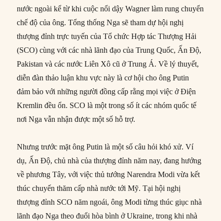
nước ngoài kể từ khi cuộc nổi dậy Wagner làm rung chuyển
chế độ của ông. Tổng thống Nga sẽ tham dự hội nghị
thượng đỉnh trực tuyến của Tổ chức Hợp tác Thượng Hải
(SCO) cùng với các nhà lãnh đạo của Trung Quốc, Ấn Độ,
Pakistan và các nước Liên Xô cũ ở Trung Á. Về lý thuyết,
diễn đàn thảo luận khu vực này là cơ hội cho ông Putin
đảm bảo với những người đồng cấp rằng mọi việc ở Điện
Kremlin đều ổn. SCO là một trong số ít các nhóm quốc tế
nơi Nga vẫn nhận được một số hỗ trợ.
Nhưng trước mặt ông Putin là một số câu hỏi khó xử. Ví
dụ, Ấn Độ, chủ nhà của thượng đỉnh năm nay, đang hướng
về phương Tây, với việc thủ tướng Narendra Modi vừa kết
thúc chuyến thăm cấp nhà nước tới Mỹ. Tại hội nghị
thượng đỉnh SCO năm ngoái, ông Modi từng thúc giục nhà
lãnh đạo Nga theo đuổi hòa bình ở Ukraine, trong khi nhà