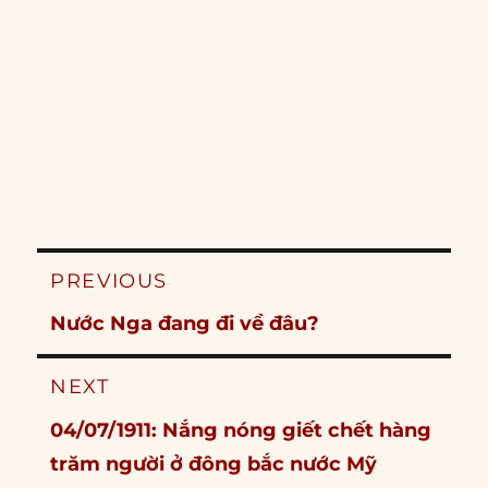
Post
PREVIOUS
navigation
Previous
Nước Nga đang đi về đâu?
post:
NEXT
Next
04/07/1911: Nắng nóng giết chết hàng
post:
trăm người ở đông bắc nước Mỹ