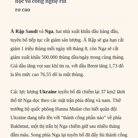
học và công nghệ rủi
ro cao
Ả Rập Saudi
và
Nga
, hai nhà xuất khẩu dầu hàng đầu,
tuyên bố tiếp tục cắt giảm sản lượng. Ả Rập sẽ gia hạn cắt
giảm 1 triệu thùng mỗi ngày tới tháng 8, còn Nga sẽ cắt
giảm xuất khẩu 500.000 thùng dầu/ngày trong cùng tháng.
Giá dầu tăng vọt sau khí tin ra, với dầu Brent tăng 1,73 đô
la lên mức cao 76,55 đô la một thùng.
Các lực lượng
Ukraine
tuyên bố đã chiếm lại 37 km2 lãnh
thổ từ Nga dọc theo các mặt trận phía đông và nam. Thứ
trưởng bộ quốc phòng Hanna Mailar cho biết quân đội
Ukraine đang tiến lên với “thành công phần nào” về phía
Bakhmut, một thị trấn bị Nga chiếm giữ sau nhiều tháng
đẫm máu. Song phía Nga lại tuyên bố đã đẩy lùi thành công