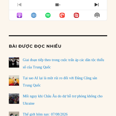
PREVIOUS
SHOW
NEXT
EPISODE
EPISODES
EPISO
Show
LIST
Podcast
Informat
BÀI ĐƯỢC ĐỌC NHIỀU
Giai đoạn tiếp theo trong cuộc trấn áp các dân tộc thiểu
số của Trung Quốc
Tại sao AI lại là một rủi ro đối với Đảng Cộng sản
Trung Quốc
Mối nguy khi Châu Âu do dự hỗ trợ phòng không cho
Ukraine
Thế giới hôm nay: 07/08/2026