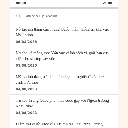
BACKWARD
PAUSE
FORWARD
00:00
RATE
21:08
EPISOD
Search
Episodes
Nỗ lực âm thầm của Trung Quốc nhằm thống trị khu vực
Mỹ Latinh
06/08/2026
Nợ cho kẻ mộng mơ: Vốn vay chính sách và giới hạn của
việc cho startup vay vốn
05/08/2026
Mỹ Latinh đang trở thành “phòng thí nghiệm” của phe
cánh hữu mới
04/08/2026
Tại sao Trung Quốc phủ nhận cuộc gặp với Ngoại trưởng
Nhật Bản?
04/08/2026
Điểm mù chiến lược của Trump tại Thái Bình Dương