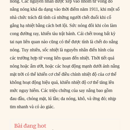
nóng. Các nguyên nhân được xếp vào nhóm tử vong do
nắng nóng khá đa dạng vào thời điểm năm 1911, khi một số
nhà chức trách đã tính cả những người chết đuối khi cố
gắng hạ nhiệt bằng cách bơi lội. Sức nóng đôi khi còn làm
cong đường ray, khiến tàu trật bánh. Cái chết trong bất kỳ
tai nạn liên quan nào cũng có thể được tính là chết do nắng
nóng. Tuy nhiên, sốc nhiệt là nguyên nhân điển hình của
các trường hợp tử vong liên quan đến nhiệt. Thời tiết quá
nóng hoặc ẩm ướt, hoặc các hoạt động mạnh dưới ánh nắng
mặt trời có thể khiến cơ chế điều chỉnh nhiệt độ của cơ thể
không hoạt động hiệu quả, khiến nhiệt độ cơ thể tăng lên
mức nguy hiểm. Các triệu chứng của say nắng bao gồm
đau đầu, chóng mặt, lú lẫn; da nóng, khô, và ửng đỏ; nhịp
tim nhanh và có ảo giác.
Bài đang hot