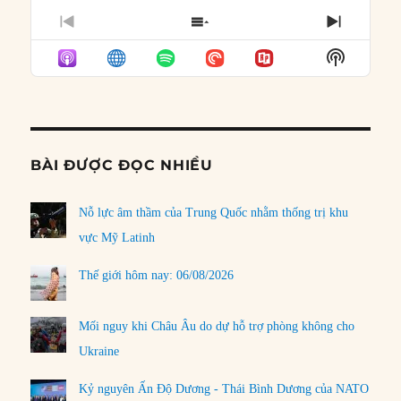
PREVIOUS
SHOW
NEXT
EPISODE
EPISODES
EPISO
Show
LIST
Podcast
Informat
BÀI ĐƯỢC ĐỌC NHIỀU
Nỗ lực âm thầm của Trung Quốc nhằm thống trị khu
vực Mỹ Latinh
Thế giới hôm nay: 06/08/2026
Mối nguy khi Châu Âu do dự hỗ trợ phòng không cho
Ukraine
Kỷ nguyên Ấn Độ Dương - Thái Bình Dương của NATO