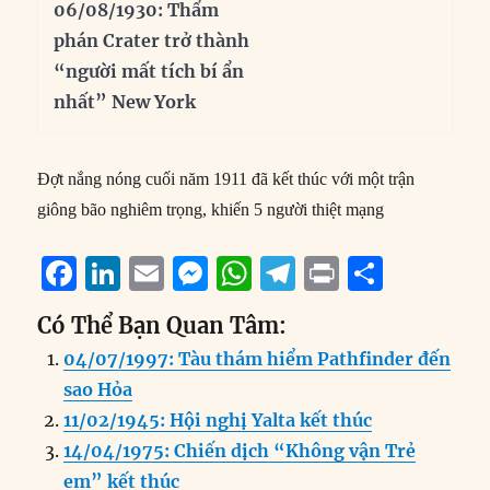
06/08/1930: Thẩm
phán Crater trở thành
“người mất tích bí ẩn
nhất” New York
Đợt nắng nóng cuối năm 1911 đã kết thúc với một trận
giông bão nghiêm trọng, khiến 5 người thiệt mạng
F
Li
E
M
W
T
P
S
a
n
m
e
h
el
ri
h
Có Thể Bạn Quan Tâm:
c
k
ai
ss
at
e
n
a
04/07/1997: Tàu thám hiểm Pathfinder đến
e
e
l
e
s
g
t
re
sao Hỏa
b
d
n
A
r
11/02/1945: Hội nghị Yalta kết thúc
o
I
g
p
a
14/04/1975: Chiến dịch “Không vận Trẻ
o
n
er
p
m
em” kết thúc