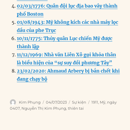
k
02/03/1776: Quân đội lục địa bao vây thành
phố Boston
01/08/1943: Mỹ không kích các nhà máy lọc
dầu của phe Trục
10/11/1775: Thủy quân Lục chiến Mỹ được
thành lập
11/12/1969: Nhà văn Liên Xô gọi khỏa thân
là biểu hiện của “sự suy đồi phương Tây”
23/02/2020: Ahmaud Arbery bị bắn chết khi
đang chạy bộ
Author
Posted
Categories
Tags
Kim Phụng
04/07/2023
Sự kiện
1911
,
Mỹ
,
ngày
on
0407
,
Nguyễn Thị Kim Phụng
,
thiên tai