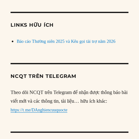
theo
chủ
đề
LINKS HỮU ÍCH
Báo cáo Thường niên 2025 và Kêu gọi tài trợ năm 2026
NCQT TRÊN TELEGRAM
Theo dõi NCQT trên Telegram để nhận được thông báo bài
viết mới và các thông tin, tài liệu… hữu ích khác:
https://t.me/DAnghiencuuquocte