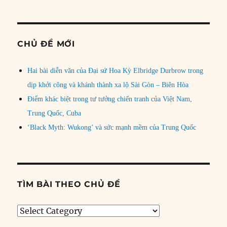
CHỦ ĐỀ MỚI
Hai bài diễn văn của Đại sứ Hoa Kỳ Elbridge Durbrow trong
dịp khởi công và khánh thành xa lộ Sài Gòn – Biên Hòa
Điểm khác biệt trong tư tưởng chiến tranh của Việt Nam,
Trung Quốc, Cuba
‘Black Myth: Wukong’ và sức mạnh mềm của Trung Quốc
TÌM BÀI THEO CHỦ ĐỀ
Tìm
bài