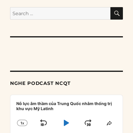
SE
Search
for:
NGHE PODCAST NCQT
Audio
Player
Nỗ lực âm thầm của Trung Quốc nhằm thống trị
khu vực Mỹ Latinh
1
X
SKIP
PLAY
JUMP
CHANGE
SHARE
PLAYBACK
THIS