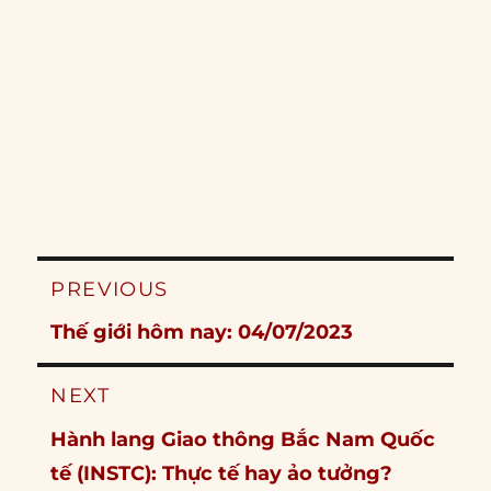
Post
PREVIOUS
navigation
Previous
Thế giới hôm nay: 04/07/2023
post:
NEXT
Next
Hành lang Giao thông Bắc Nam Quốc
post:
tế (INSTC): Thực tế hay ảo tưởng?