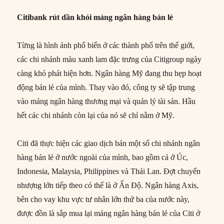
Citibank rút dần khỏi mảng ngân hàng bán lẻ
Từng là hình ảnh phổ biến ở các thành phố trên thế giới,
các chi nhánh màu xanh lam đặc trưng của Citigroup ngày
càng khó phát hiện hơn. Ngân hàng Mỹ đang thu hẹp hoạt
động bán lẻ của mình. Thay vào đó, công ty sẽ tập trung
vào mảng ngân hàng thương mại và quản lý tài sản. Hầu
hết các chi nhánh còn lại của nó sẽ chỉ nằm ở Mỹ.
Citi đã thực hiện các giao dịch bán một số chi nhánh ngân
hàng bán lẻ ở nước ngoài của mình, bao gồm cả ở Úc,
Indonesia, Malaysia, Philippines và Thái Lan. Đợt chuyển
nhượng lớn tiếp theo có thể là ở Ấn Độ. Ngân hàng Axis,
bên cho vay khu vực tư nhân lớn thứ ba của nước này,
được đồn là sắp mua lại mảng ngân hàng bán lẻ của Citi ở