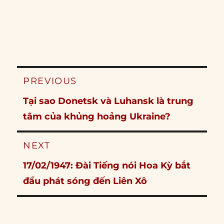
Post
PREVIOUS
navigation
Previous
Tại sao Donetsk và Luhansk là trung
post:
tâm của khủng hoảng Ukraine?
NEXT
Next
17/02/1947: Đài Tiếng nói Hoa Kỳ bắt
post:
đầu phát sóng đến Liên Xô