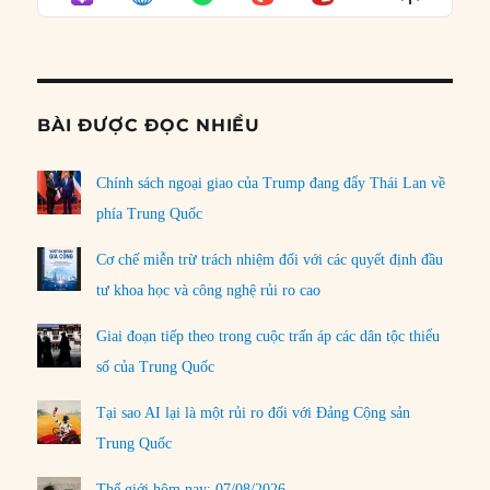
LIST
Podcast
Informat
BÀI ĐƯỢC ĐỌC NHIỀU
Chính sách ngoại giao của Trump đang đẩy Thái Lan về
phía Trung Quốc
Cơ chế miễn trừ trách nhiệm đối với các quyết định đầu
tư khoa học và công nghệ rủi ro cao
Giai đoạn tiếp theo trong cuộc trấn áp các dân tộc thiểu
số của Trung Quốc
Tại sao AI lại là một rủi ro đối với Đảng Cộng sản
Trung Quốc
Thế giới hôm nay: 07/08/2026