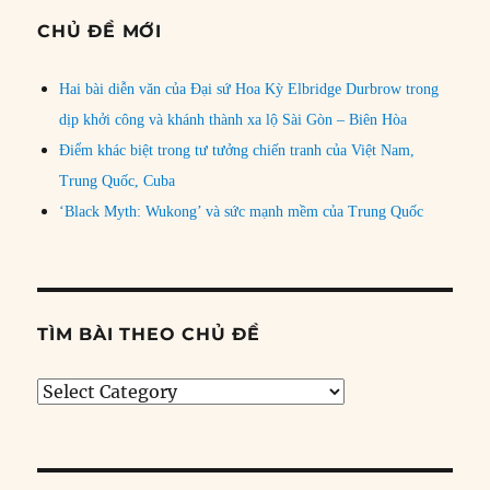
CHỦ ĐỀ MỚI
Hai bài diễn văn của Đại sứ Hoa Kỳ Elbridge Durbrow trong
dịp khởi công và khánh thành xa lộ Sài Gòn – Biên Hòa
Điểm khác biệt trong tư tưởng chiến tranh của Việt Nam,
Trung Quốc, Cuba
‘Black Myth: Wukong’ và sức mạnh mềm của Trung Quốc
TÌM BÀI THEO CHỦ ĐỀ
Tìm
bài
theo
chủ