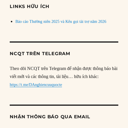
đề
LINKS HỮU ÍCH
Báo cáo Thường niên 2025 và Kêu gọi tài trợ năm 2026
NCQT TRÊN TELEGRAM
Theo dõi NCQT trên Telegram để nhận được thông báo bài
viết mới và các thông tin, tài liệu… hữu ích khác:
https://t.me/DAnghiencuuquocte
NHẬN THÔNG BÁO QUA EMAIL