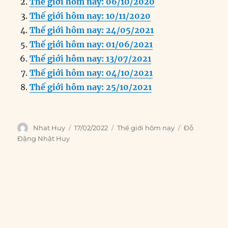
Thế giới hôm nay: 06/10/2020
b
d
n
A
r
Thế giới hôm nay: 10/11/2020
o
I
g
p
a
Thế giới hôm nay: 24/05/2021
o
n
er
p
m
Thế giới hôm nay: 01/06/2021
k
Thế giới hôm nay: 13/07/2021
Thế giới hôm nay: 04/10/2021
Thế giới hôm nay: 25/10/2021
Author
Posted
Categories
Tags
Nhat Huy
17/02/2022
Thế giới hôm nay
Đỗ
on
Đặng Nhật Huy