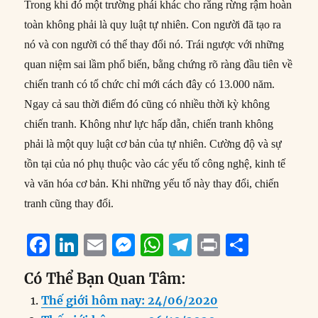
Trong khi đó một trường phái khác cho rằng rừng rậm hoàn
toàn không phải là quy luật tự nhiên. Con người đã tạo ra
nó và con người có thể thay đổi nó. Trái ngược với những
quan niệm sai lầm phổ biến, bằng chứng rõ ràng đầu tiên về
chiến tranh có tổ chức chỉ mới cách đây có 13.000 năm.
Ngay cả sau thời điểm đó cũng có nhiều thời kỳ không
chiến tranh. Không như lực hấp dẫn, chiến tranh không
phải là một quy luật cơ bản của tự nhiên. Cường độ và sự
tồn tại của nó phụ thuộc vào các yếu tố công nghệ, kinh tế
và văn hóa cơ bản. Khi những yếu tố này thay đổi, chiến
tranh cũng thay đổi.
F
Li
E
M
W
T
P
S
a
n
m
e
h
el
ri
h
Có Thể Bạn Quan Tâm:
c
k
ai
ss
at
e
n
a
Thế giới hôm nay: 24/06/2020
e
e
l
e
s
g
t
re