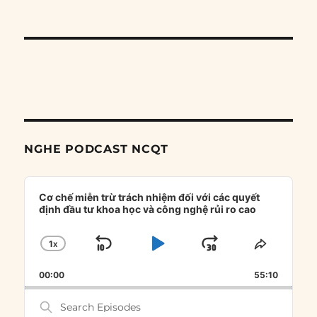
NGHE PODCAST NCQT
Audio
Player
Cơ chế miễn trừ trách nhiệm đối với các quyết
định đầu tư khoa học và công nghệ rủi ro cao
1
X
SKIP
PLAY
JUMP
CHANGE
SHARE
PLAYBACK
THIS
BACKWARD
PAUSE
FORWARD
00:00
RATE
55:10
EPISOD
Search
Episodes