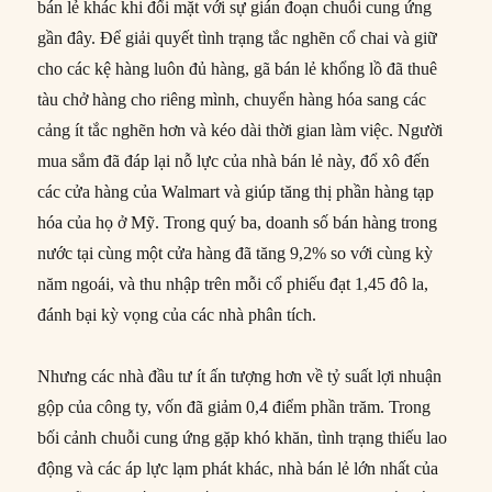
bán lẻ khác khi đối mặt với sự gián đoạn chuỗi cung ứng
gần đây. Để giải quyết tình trạng tắc nghẽn cổ chai và giữ
cho các kệ hàng luôn đủ hàng, gã bán lẻ khổng lồ đã thuê
tàu chở hàng cho riêng mình, chuyển hàng hóa sang các
cảng ít tắc nghẽn hơn và kéo dài thời gian làm việc. Người
mua sắm đã đáp lại nỗ lực của nhà bán lẻ này, đổ xô đến
các cửa hàng của Walmart và giúp tăng thị phần hàng tạp
hóa của họ ở Mỹ. Trong quý ba, doanh số bán hàng trong
nước tại cùng một cửa hàng đã tăng 9,2% so với cùng kỳ
năm ngoái, và thu nhập trên mỗi cổ phiếu đạt 1,45 đô la,
đánh bại kỳ vọng của các nhà phân tích.
Nhưng các nhà đầu tư ít ấn tượng hơn về tỷ suất lợi nhuận
gộp của công ty, vốn đã giảm 0,4 điểm phần trăm. Trong
bối cảnh chuỗi cung ứng gặp khó khăn, tình trạng thiếu lao
động và các áp lực lạm phát khác, nhà bán lẻ lớn nhất của