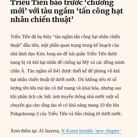
Triều Tiên báo trước ‘chương
mới’ với tàu ngầm ‘tấn công hạt
nhân chiến thuật’
Triều Tiên đã hạ thủy “tàu ngầm tấn công hạt nhân chiến
thuật” đầu tiên, một phần quan trọng trong kế hoạch của
nhà lãnh đạo Kim Jong-un để hải quân Triều Tiên được
trang bị vũ khí hạt nhân để chống lại Mỹ và các đồng minh
châu Á. Tàu ngầm số 841 được thiết kế để phóng vũ khí
hạt nhân chiến thuật từ dưới nước. Dù không nêu rõ số
lượng tên lửa mà tàu có thể mang và khai hỏa, nhưng sau
khi phân tích các bức ảnh truyền thông nhà nước một số
chuyên gia cho rằng tàu sẽ có khả năng mang 10 tên lửa
Pukgoksong-3 của Triều Tiên và bắn chúng từ dưới nước.
Xem thêm tại: Al Jazeera,
N Korea heralds ‘new chapter’