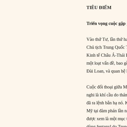
TIÊU ĐIỂM
Triển vọng cuộc gặp
Vào thứ Tư, lần thứ ha
Chủ tịch Trung Quốc 
Kinh tế Châu Á-Thái B
một loạt vấn đề, bao 
Đài Loan, và quan hệ 
Cuộc đối thoại giữa M
nghi là khí cầu do th
đã ra lệnh bắn hạ nó.
Mỹ tại đàm phán lần nà
được xem là một mục t
dòng fentanyl do Tru