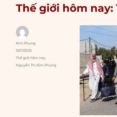
Thế giới hôm nay: 
Author
Kim Phụng
Posted
15/11/2023
on
Categories
Thế giới hôm nay
Tags
Nguyễn Thị Kim Phụng