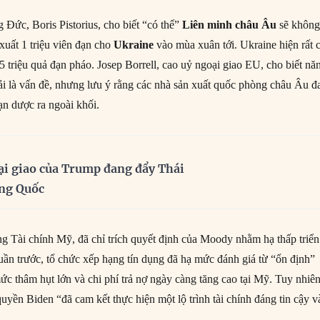
Đức, Boris Pistorius, cho biết “có thể”
Liên minh châu Âu
sẽ khôn
xuất 1 triệu viên đạn cho
Ukraine
vào mùa xuân tới. Ukraine hiện rất 
 triệu quả đạn pháo. Josep Borrell, cao uỷ ngoại giao EU, cho biết nă
ải là vấn đề, nhưng lưu ý rằng các nhà sản xuất quốc phòng châu Âu đ
ạn dược ra ngoài khối.
ại giao của Trump đang đẩy Thái
ung Quốc
g Tài chính Mỹ, đã chỉ trích quyết định của Moody nhằm hạ thấp triển
ần trước, tổ chức xếp hạng tín dụng đã hạ mức đánh giá từ “ổn định”
c thâm hụt lớn và chi phí trả nợ ngày càng tăng cao tại Mỹ. Tuy nhiên
quyền Biden “đã cam kết thực hiện một lộ trình tài chính đáng tin cậy v