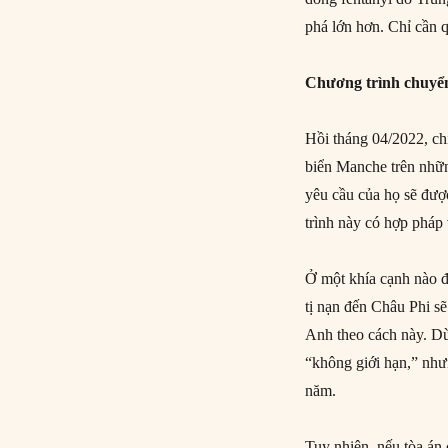
phá lớn hơn. Chỉ cần q
Chương trình chuyể
Hồi tháng 04/2022, ch
biển Manche trên nhữ
yêu cầu của họ sẽ đượ
trình này có hợp pháp 
Ở một khía cạnh nào đ
tị nạn đến Châu Phi s
Anh theo cách này. Dù
“không giới hạn,” nhưn
năm.
Tuy nhiên, nếu tòa án