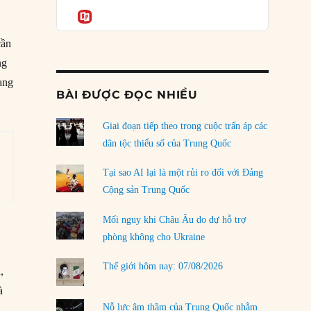
Podcast
của phe cánh hữu mới
Informatio
g
04/08/2026
cần
Tại sao Trung Quốc phủ nhận cuộc gặp với
ng
Ngoại trưởng Nhật Bản?
ang
04/08/2026
BÀI ĐƯỢC ĐỌC NHIỀU
Điểm mù chiến lược của Trump tại Thái Bình
Dương
Giai đoạn tiếp theo trong cuộc trấn áp các
03/08/2026
dân tộc thiểu số của Trung Quốc
Đặt cược vào thất bại: Các quỹ đầu tư mạo
Tại sao AI lại là một rủi ro đối với Đảng
hiểm quốc gia và khía cạnh chính trị của vốn
Cộng sản Trung Quốc
rủi ro
02/08/2026
Mối nguy khi Châu Âu do dự hỗ trợ
phòng không cho Ukraine
Làm thế nào để kết thúc Chiến tranh Iran?
01/08/2026
Thế giới hôm nay: 07/08/2026
,
Chiến lược kế tiếp của Bắc Kinh ở Biển Đông
à
31/07/2026
Nỗ lực âm thầm của Trung Quốc nhằm