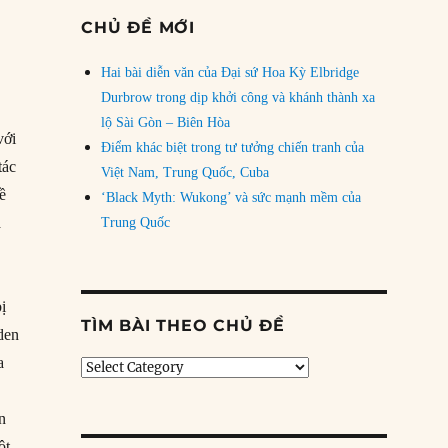
CHỦ ĐỀ MỚI
Hai bài diễn văn của Đại sứ Hoa Kỳ Elbridge
Durbrow trong dịp khởi công và khánh thành xa
lộ Sài Gòn – Biên Hòa
với
Điểm khác biệt trong tư tưởng chiến tranh của
tác
Việt Nam, Trung Quốc, Cuba
ề
‘Black Myth: Wukong’ và sức mạnh mềm của
a
Trung Quốc
ị
TÌM BÀI THEO CHỦ ĐỀ
den
a
Tìm
bài
theo
n
chủ
ột