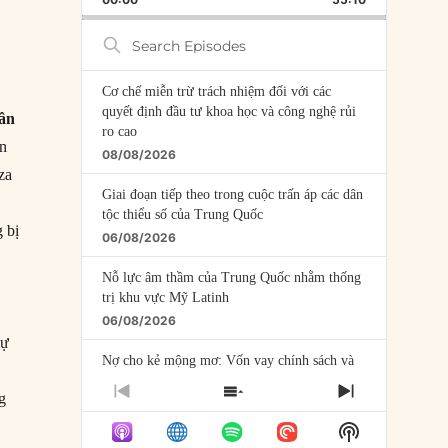
RATE
EPISODE
Search
Episodes
Cơ chế miễn trừ trách nhiệm đối với các
quyết định đầu tư khoa học và công nghệ rủi
ân
ro cao
ăn
08/08/2026
za
Giai đoạn tiếp theo trong cuộc trấn áp các dân
tộc thiểu số của Trung Quốc
g bị
06/08/2026
Nỗ lực âm thầm của Trung Quốc nhằm thống
trị khu vực Mỹ Latinh
06/08/2026
Dự
Nợ cho kẻ mộng mơ: Vốn vay chính sách và
giới hạn của việc cho startup vay vốn
PREVIOUS
SHOW
NEXT
ng
05/08/2026
EPISODE
EPISODES
EPISODE
Show
LIST
Mỹ Latinh đang trở thành “phòng thí nghiệm”