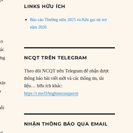
đề
LINKS HỮU ÍCH
Báo cáo Thường niên 2025 và Kêu gọi tài trợ
năm 2026
Eo
các
NCQT TRÊN TELEGRAM
ơng
Theo dõi NCQT trên Telegram để nhận được
thông báo bài viết mới và các thông tin, tài
xin
liệu… hữu ích khác:
o
https://t.me/DAnghiencuuquocte
mỗi
NHẬN THÔNG BÁO QUA EMAIL
ng