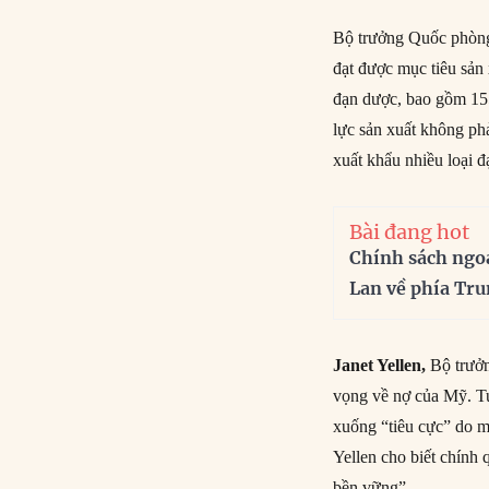
Bộ trưởng Quốc phòng 
đạt được mục tiêu sản 
đạn dược, bao gồm 155
lực sản xuất không ph
xuất khẩu nhiều loại đ
Bài đang hot
Chính sách ngo
Lan về phía Tr
Janet Yellen,
Bộ trưởn
vọng về nợ của Mỹ. Tu
xuống “tiêu cực” do mứ
Yellen cho biết chính 
bền vững”.