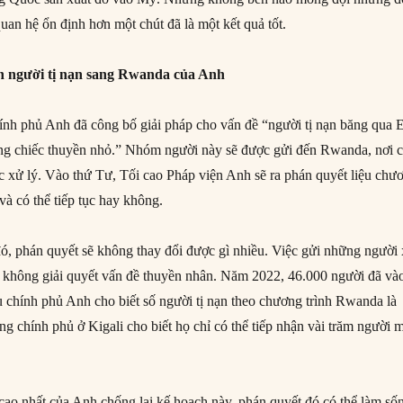
uan hệ ổn định hơn một chút đã là một kết quả tốt.
n người tị nạn sang Rwanda của Anh
ính phủ Anh đã công bố giải pháp cho vấn đề “người tị nạn băng qua 
ng chiếc thuyền nhỏ.” Nhóm người này sẽ được gửi đến Rwanda, nơi 
c xử lý. Vào thứ Tư, Tối cao Pháp viện Anh sẽ ra phán quyết liệu chư
và có thể tiếp tục hay không.
ó, phán quyết sẽ không thay đổi được gì nhiều. Việc gửi những người 
ẽ không giải quyết vấn đề thuyền nhân. Năm 2022, 46.000 người đã và
 chính phủ Anh cho biết số người tị nạn theo chương trình Rwanda là
g chính phủ ở Kigali cho biết họ chỉ có thể tiếp nhận vài trăm người 
 cao nhất của Anh chống lại kế hoạch này, phán quyết đó có thể làm số