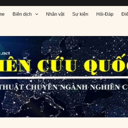
me
Biên dịch
Nhân vật
Sự kiện
Hỏi-Đáp
Đi