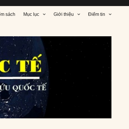
ểm sách
Mục lục
Giới thiệu
Điểm tin