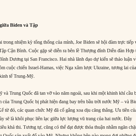
 giữa Biden và Tập
i trong nhiệm kỳ tổng thống của mình, Joe Biden sẽ hội đàm trực tiếp 
Tập Cận Bình. Cuộc gặp sẽ diễn ra bên lề Thượng đỉnh Diễn đàn Hợp 
ình Dương tại San Francisco. Hai nhà lãnh đạo dự kiến sẽ thảo luận v
gồm cuộc chiến Israel-Hamas, việc Nga xâm lược Ukraine, tương lai củ
kinh tế Trung-Mỹ.
ỹ và Trung Quốc đã tan vỡ vào năm ngoái, sau khi một khinh khí cầu b
ám của Trung Quốc bị phát hiện đang bay trên bầu trời nước Mỹ – và Bi
 Kể từ đó, các quan chức Mỹ đã cố gắng xoa dịu căng thẳng. Ưu tiên củ
y sẽ là khôi phục liên lạc giữa lực lượng vũ trang của hai nước. Đây
iêu khả thi. Tương tự, cũng có thể đạt được thỏa thuận nhằm ngăn chặ
ng Quốc sản xuất đổ vào Mỹ. Nhưng không bên nào mong đợi những đ