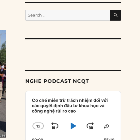
SEARCH
Search
for:
NGHE PODCAST NCQT
Audio
Player
Cơ chế miễn trừ trách nhiệm đối với
các quyết định đầu tư khoa học và
công nghệ rủi ro cao
1
X
SKIP
PLAY
JUMP
CHANGE
SHARE
PLAYBACK
THIS
BACKWARD
PAUSE
FORWARD
00:00
55:10