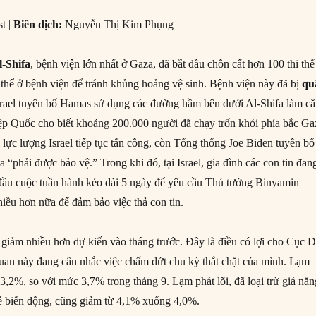
t |
Biên dịch:
Nguyễn Thị Kim Phụng
l-Shifa
, bệnh viện lớn nhất ở Gaza, đã bắt đầu chôn cất hơn 100 thi thể
 thể ở bệnh viện để tránh khủng hoảng vệ sinh. Bệnh viện này đã bị
qu
srael tuyên bố Hamas sử dụng các đường hầm bên dưới Al-Shifa làm c
ệp Quốc cho biết khoảng 200.000 người đã chạy trốn khỏi phía bắc Ga
 lực lượng Israel tiếp tục tấn công, còn Tổng thống Joe Biden tuyên bố
 “phải được bảo vệ.” Trong khi đó, tại Israel, gia đình các con tin đan
đầu cuộc tuần hành kéo dài 5 ngày để yêu cầu Thủ tướng Binyamin
iều hơn nữa để đảm bảo việc thả con tin.
giảm nhiều hơn dự kiến vào tháng trước. Đây là điều có lợi cho Cục 
quan này đang cân nhắc việc chấm dứt chu kỳ thắt chặt của mình. Lạm
 3,2%, so với mức 3,7% trong tháng 9. Lạm phát lõi, đã loại trừ giá nă
ễ biến động, cũng giảm từ 4,1% xuống 4,0%.