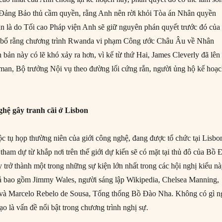
a Đảng Bảo thủ cầm quyền, rằng Anh nên rời khỏi Tòa án Nhân quyền
 là do Tối cao Pháp viện Anh sẽ giữ nguyên phán quyết trước đó của
 bố rằng chương trình Rwanda vi phạm Công ước Châu Âu về Nhân
 bản này có lẽ khó xảy ra hơn, vì kể từ thứ Hai, James Cleverly đã lên
rman, Bộ trưởng Nội vụ theo đường lối cứng rắn, người ủng hộ kế hoạ
hệ gây tranh cãi ở Lisbon
 tụ họp thường niên của giới công nghệ, đang được tổ chức tại Lisbo
ham dự từ khắp nơi trên thế giới dự kiến sẽ có mặt tại thủ đô của Bồ 
 trở thành một trong những sự kiện lớn nhất trong các hội nghị kiểu nà
iả bao gồm Jimmy Wales, người sáng lập Wikipedia, Chelsea Manning,
, và Marcelo Rebelo de Sousa, Tổng thống Bồ Đào Nha. Không có gì n
tạo là vấn đề nổi bật trong chương trình nghị sự.