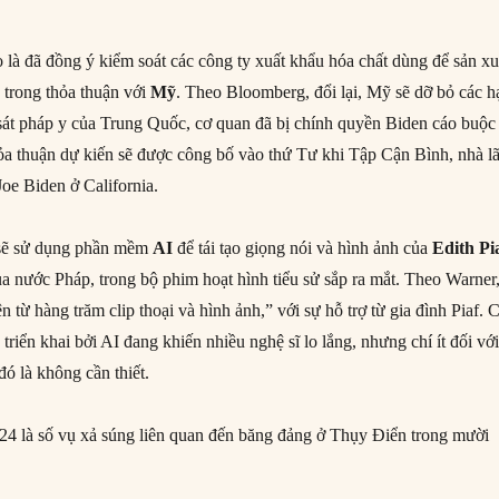
là đã đồng ý kiểm soát các công ty xuất khẩu hóa chất dùng để sản xu
 trong thỏa thuận với
Mỹ
. Theo Bloomberg, đổi lại, Mỹ sẽ dỡ bỏ các h
 sát pháp y của Trung Quốc, cơ quan đã bị chính quyền Biden cáo buộc
a thuận dự kiến sẽ được công bố vào thứ Tư khi Tập Cận Bình, nhà l
oe Biden ở California.
sẽ sử dụng phần mềm
AI
để tái tạo giọng nói và hình ảnh của
Edith Pi
ủa nước Pháp, trong bộ phim hoạt hình tiểu sử sắp ra mắt. Theo Warner
 từ hàng trăm clip thoại và hình ảnh,” với sự hỗ trợ từ gia đình Piaf. 
 triển khai bởi AI đang khiến nhiều nghệ sĩ lo lắng, nhưng chí ít đối vớ
đó là không cần thiết.
24 là số vụ xả súng liên quan đến băng đảng ở Thụy Điển trong mười