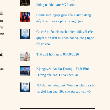
thống trị khu vực Mỹ Latinh
LOAD MORE
ất
Chính sách ngoại giao của Trump đang
ạn
đẩy Thái Lan về phía Trung Quốc
 vi
Cơ chế miễn trừ trách nhiệm đối với các
ãnh
quyết định đầu tư khoa học và công nghệ
rủi ro cao
Thế giới hôm nay: 06/08/2026
af
,
,
Các
Kỷ nguyên Ấn Độ Dương - Thái Bình
i
Dương của NATO đã khép lại
Nợ cho kẻ mộng mơ: Vốn vay chính sách
và giới hạn của việc cho startup vay vốn