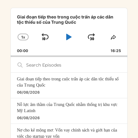
Audio
Player
Giai đoạn tiếp theo trong cuộc trấn áp các dân
tộc thiểu số của Trung Quốc
1
X
SKIP
PLAY
JUMP
CHANGE
SHARE
PLAYBACK
THIS
BACKWARD
PAUSE
FORWARD
00:00
RATE
16:25
EPISOD
Search
Episodes
Giai đoạn tiếp theo trong cuộc trấn áp các dân tộc thiểu số
của Trung Quốc
06/08/2026
Nỗ lực âm thầm của Trung Quốc nhằm thống trị khu vực
Mỹ Latinh
06/08/2026
Nợ cho kẻ mộng mơ: Vốn vay chính sách và giới hạn của
việc cho startup vay vốn