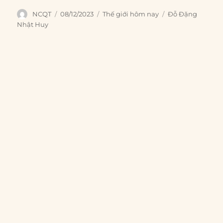
Author
Posted
Categories
Tags
NCQT
08/12/2023
Thế giới hôm nay
Đỗ Đặng
on
Nhật Huy