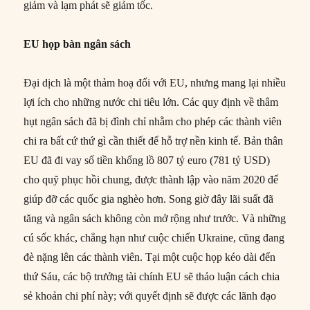
giảm và lạm phát sẽ giảm tốc.
EU họp bàn ngân sách
Đại dịch là một thảm hoạ đối với EU, nhưng mang lại nhiều
lợi ích cho những nước chi tiêu lớn. Các quy định về thâm
hụt ngân sách đã bị đình chỉ nhằm cho phép các thành viên
chi ra bất cứ thứ gì cần thiết để hỗ trợ nền kinh tế. Bản thân
EU đã đi vay số tiền khổng lồ 807 tỷ euro (781 tỷ USD)
cho quỹ phục hồi chung, được thành lập vào năm 2020 để
giúp đỡ các quốc gia nghèo hơn. Song giờ đây lãi suất đã
tăng và ngân sách không còn mở rộng như trước. Và những
cú sốc khác, chẳng hạn như cuộc chiến Ukraine, cũng đang
đè nặng lên các thành viên. Tại một cuộc họp kéo dài đến
thứ Sáu, các bộ trưởng tài chính EU sẽ thảo luận cách chia
sẻ khoản chi phí này; với quyết định sẽ được các lãnh đạo