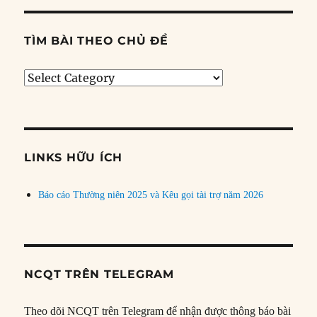
TÌM BÀI THEO CHỦ ĐỀ
Tìm
bài
theo
chủ
đề
LINKS HỮU ÍCH
Báo cáo Thường niên 2025 và Kêu gọi tài trợ năm 2026
NCQT TRÊN TELEGRAM
Theo dõi NCQT trên Telegram để nhận được thông báo bài