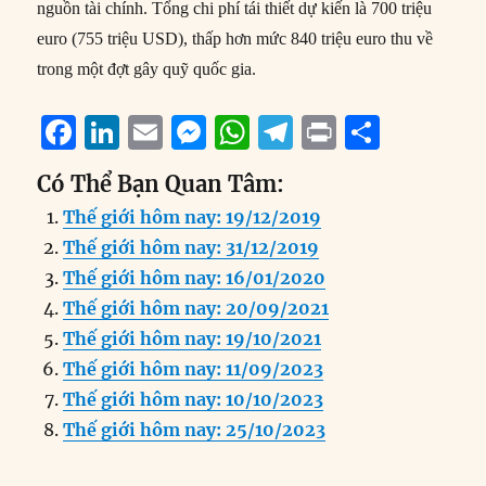
nguồn tài chính. Tổng chi phí tái thiết dự kiến là 700 triệu
euro (755 triệu USD), thấp hơn mức 840 triệu euro thu về
trong một đợt gây quỹ quốc gia.
F
Li
E
M
W
T
P
S
a
n
m
e
h
el
ri
h
Có Thể Bạn Quan Tâm:
c
k
ai
ss
at
e
n
a
Thế giới hôm nay: 19/12/2019
e
e
l
e
s
g
t
re
Thế giới hôm nay: 31/12/2019
b
d
n
A
r
Thế giới hôm nay: 16/01/2020
o
I
g
p
a
Thế giới hôm nay: 20/09/2021
o
n
er
p
m
Thế giới hôm nay: 19/10/2021
k
Thế giới hôm nay: 11/09/2023
Thế giới hôm nay: 10/10/2023
Thế giới hôm nay: 25/10/2023