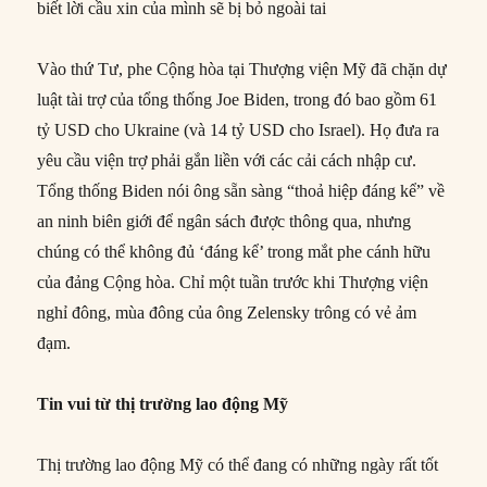
biết lời cầu xin của mình sẽ bị bỏ ngoài tai
Vào thứ Tư, phe Cộng hòa tại Thượng viện Mỹ đã chặn dự
luật tài trợ của tổng thống Joe Biden, trong đó bao gồm 61
tỷ USD cho Ukraine (và 14 tỷ USD cho Israel). Họ đưa ra
yêu cầu viện trợ phải gắn liền với các cải cách nhập cư.
Tổng thống Biden nói ông sẵn sàng “thoả hiệp đáng kể” về
an ninh biên giới để ngân sách được thông qua, nhưng
chúng có thể không đủ ‘đáng kể’ trong mắt phe cánh hữu
của đảng Cộng hòa. Chỉ một tuần trước khi Thượng viện
nghỉ đông, mùa đông của ông Zelensky trông có vẻ ảm
đạm.
Tin vui từ thị trường lao động Mỹ
Thị trường lao động Mỹ có thể đang có những ngày rất tốt