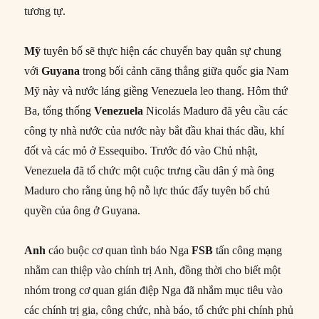
tương tự.
Mỹ
tuyên bố sẽ thực hiện các chuyến bay quân sự chung
với
Guyana
trong bối cảnh căng thẳng giữa quốc gia Nam
Mỹ này và nước láng giềng Venezuela leo thang. Hôm thứ
Ba, tổng thống
Venezuela
Nicolás Maduro đã yêu cầu các
công ty nhà nước của nước này bắt đầu khai thác dầu, khí
đốt và các mỏ ở Essequibo. Trước đó vào Chủ nhật,
Venezuela đã tổ chức một cuộc trưng cầu dân ý mà ông
Maduro cho rằng ủng hộ nỗ lực thúc đẩy tuyên bố chủ
quyền của ông ở Guyana.
Anh
cáo buộc cơ quan tình báo Nga
FSB
tấn công mạng
nhằm can thiệp vào chính trị Anh, đồng thời cho biết một
nhóm trong cơ quan gián điệp Nga đã nhắm mục tiêu vào
các chính trị gia, công chức, nhà báo, tổ chức phi chính phủ