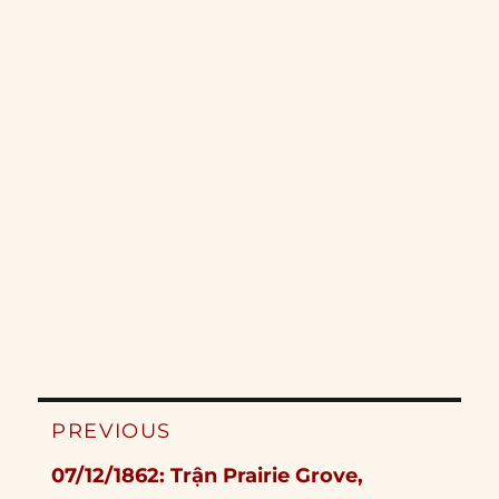
Post
PREVIOUS
navigation
Previous
07/12/1862: Trận Prairie Grove,