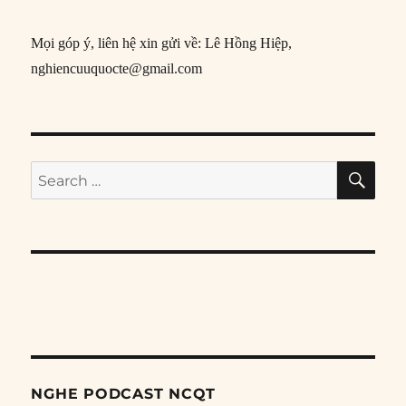
Mọi góp ý, liên hệ xin gửi về: Lê Hồng Hiệp,
nghiencuuquocte@gmail.com
SE
Search
for:
NGHE PODCAST NCQT