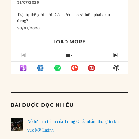
31/07/2026
Trật tự thế giới mới: Các nước nhỏ sẽ luôn phải chịu
đựng?
30/07/2026
LOAD MORE
PREVIOUS
SHOW
NEXT
EPISODE
EPISODES
EPISO
Show
LIST
Podcast
Informat
BÀI ĐƯỢC ĐỌC NHIỀU
Nỗ lực âm thầm của Trung Quốc nhằm thống trị khu
vực Mỹ Latinh