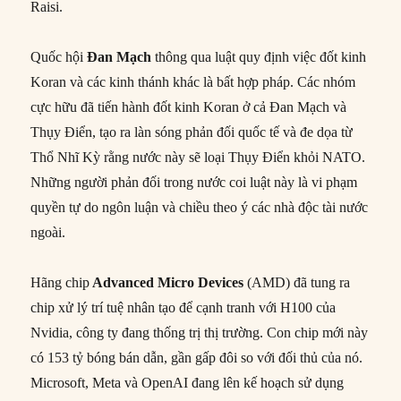
Raisi.
Quốc hội
Đan Mạch
thông qua luật quy định việc đốt kinh
Koran và các kinh thánh khác là bất hợp pháp. Các nhóm
cực hữu đã tiến hành đốt kinh Koran ở cả Đan Mạch và
Thụy Điển, tạo ra làn sóng phản đối quốc tế và đe dọa từ
Thổ Nhĩ Kỳ rằng nước này sẽ loại Thụy Điển khỏi NATO.
Những người phản đối trong nước coi luật này là vi phạm
quyền tự do ngôn luận và chiều theo ý các nhà độc tài nước
ngoài.
Hãng chip
Advanced Micro Devices
(AMD) đã tung ra
chip xử lý trí tuệ nhân tạo để cạnh tranh với H100 của
Nvidia, công ty đang thống trị thị trường. Con chip mới này
có 153 tỷ bóng bán dẫn, gần gấp đôi so với đối thủ của nó.
Microsoft, Meta và OpenAI đang lên kế hoạch sử dụng