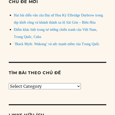
CHỦ ĐỀ MỚI
Hai bài diễn văn của Đại sứ Hoa Kỳ Elbridge Durbrow trong
dịp khởi công và khánh thành xa lộ Sài Gòn – Biên Hòa
Điểm khác biệt trong tư tưởng chiến tranh của Việt Nam,
Trung Quốc, Cuba
‘Black Myth: Wukong’ và sức mạnh mềm của Trung Quốc
TÌM BÀI THEO CHỦ ĐỀ
Tìm
bài
theo
chủ
đề