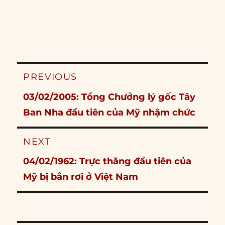
Post
PREVIOUS
navigation
Previous
03/02/2005: Tổng Chưởng lý gốc Tây
post:
Ban Nha đầu tiên của Mỹ nhậm chức
NEXT
Next
04/02/1962: Trực thăng đầu tiên của
post:
Mỹ bị bắn rơi ở Việt Nam