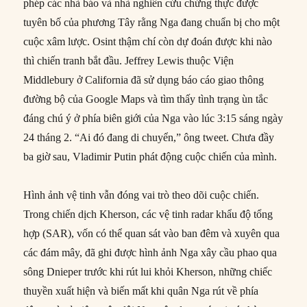
phép các nhà báo và nhà nghiên cứu chứng thực được
tuyên bố của phương Tây rằng Nga đang chuẩn bị cho một
cuộc xâm lược. Osint thậm chí còn dự đoán được khi nào
thì chiến tranh bắt đầu. Jeffrey Lewis thuộc Viện
Middlebury ở California đã sử dụng báo cáo giao thông
đường bộ của Google Maps và tìm thấy tình trạng ùn tắc
đáng chú ý ở phía biên giới của Nga vào lúc 3:15 sáng ngày
24 tháng 2. “Ai đó đang di chuyển,” ông tweet. Chưa đầy
ba giờ sau, Vladimir Putin phát động cuộc chiến của mình.
Hình ảnh vệ tinh vẫn đóng vai trò theo dõi cuộc chiến.
Trong chiến dịch Kherson, các vệ tinh radar khẩu độ tổng
hợp (SAR), vốn có thể quan sát vào ban đêm và xuyên qua
các đám mây, đã ghi được hình ảnh Nga xây cầu phao qua
sông Dnieper trước khi rút lui khỏi Kherson, những chiếc
thuyền xuất hiện và biến mất khi quân Nga rút về phía