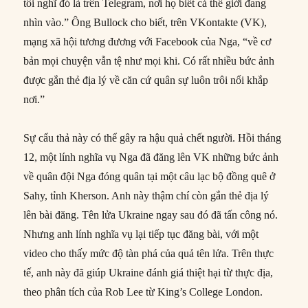
tôi nghĩ đó là trên Telegram, nơi họ biết cả thế giới đang
nhìn vào.” Ông Bullock cho biết, trên VKontakte (VK),
mạng xã hội tương đương với Facebook của Nga, “về cơ
bản mọi chuyện vẫn tệ như mọi khi. Có rất nhiều bức ảnh
được gắn thẻ địa lý về căn cứ quân sự luôn trôi nổi khắp
nơi.”
Sự cẩu thả này có thể gây ra hậu quả chết người. Hồi tháng
12, một lính nghĩa vụ Nga đã đăng lên VK những bức ảnh
về quân đội Nga đóng quân tại một câu lạc bộ đồng quê ở
Sahy, tỉnh Kherson. Anh này thậm chí còn gắn thẻ địa lý
lên bài đăng. Tên lửa Ukraine ngay sau đó đã tấn công nó.
Nhưng anh lính nghĩa vụ lại tiếp tục đăng bài, với một
video cho thấy mức độ tàn phá của quả tên lửa. Trên thực
tế, anh này đã giúp Ukraine đánh giá thiệt hại từ thực địa,
theo phân tích của Rob Lee từ King’s College London.