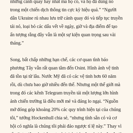
những cảnh quay hay nhất mà họ có, và họ đã dùng nó
trong một chiến dịch thông tin cực kỳ hiệu quả.” “Người
dân Ukraine rủ nhau lưu trữ cảnh quay đó và tiếp tục truyền
tải nó, loại bỏ các dấu vết về ngày, giờ và địa điểm để tạo
ấn tượng rằng đây vẫn là một sự kiện quan trọng sau vài
tháng.”
Song, bất chấp những hạn chế, các cơ quan tình báo
phương Tây vẫn rất quan tâm đến Osint. Hình ảnh vệ tinh
đã tồn tại từ lâu. Nước Mỹ đã có các vệ tinh hơn 60 năm
rồi, dù chưa bao giờ nhiều đến thế. Nhưng một thế giới mà
trong đó các kênh Telegram truyền tải một lượng lớn hình
ảnh chiến trường là điều mới mẻ và đáng lo ngại. “Nguồn
mở đóng góp khoảng 20% các quy trình hiện tại của chúng
tôi,” tướng Hockenhull chia sẻ, “nhưng tính sẵn có và cơ
hội có nghĩa là chúng tôi phải đảo ngược tỉ lệ này.” Thay vì