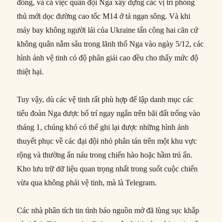
đông, và cả việc quân đội Nga xây dựng các vị trí phòng
thủ mới dọc đường cao tốc M14 ở tả ngạn sông. Và khi
máy bay không người lái của Ukraine tấn công hai căn cứ
không quân nằm sâu trong lãnh thổ Nga vào ngày 5/12, các
hình ảnh vệ tinh có độ phân giải cao đều cho thấy mức độ
thiệt hại.
Tuy vậy, dù các vệ tinh rất phù hợp để lập danh mục các
tiểu đoàn Nga được bố trí ngay ngắn trên bãi đất trống vào
tháng 1, chúng khó có thể ghi lại được những hình ảnh
thuyết phục về các đại đội nhỏ phân tán trên một khu vực
rộng và thường ẩn náu trong chiến hào hoặc hầm trú ẩn.
Kho lưu trữ dữ liệu quan trọng nhất trong suốt cuộc chiến
vừa qua không phải vệ tinh, mà là Telegram.
Các nhà phân tích tin tình báo nguồn mở đã lùng sục khắp