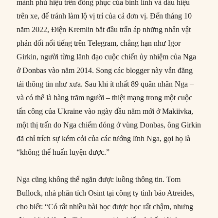
mảnh phù hiệu trên đồng phục của binh lính và dấu hiệu
trên xe, để tránh làm lộ vị trí của cả đơn vị. Đến tháng 10
năm 2022, Điện Kremlin bắt đầu trấn áp những nhân vật
phản đối nổi tiếng trên Telegram, chẳng hạn như Igor
Girkin, người từng lãnh đạo cuộc chiến ủy nhiệm của Nga
ở Donbas vào năm 2014. Song các blogger này vẫn đăng
tải thông tin như xưa. Sau khi ít nhất 89 quân nhân Nga –
và có thể là hàng trăm người – thiệt mạng trong một cuộc
tấn công của Ukraine vào ngày đầu năm mới ở Makiivka,
một thị trấn do Nga chiếm đóng ở vùng Donbas, ông Girkin
đã chỉ trích sự kém cỏi của các tướng lĩnh Nga, gọi họ là
“không thể huấn luyện được.”
Nga cũng không thể ngăn được luồng thông tin. Tom
Bullock, nhà phân tích Osint tại công ty tình báo Atreides,
cho biết: “Có rất nhiều bài học được học rất chậm, nhưng