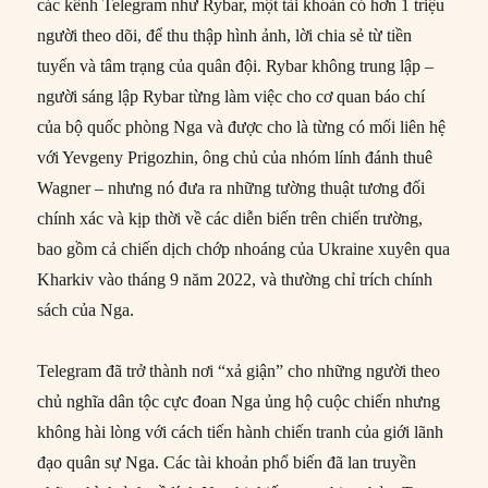
các kênh Telegram như Rybar, một tài khoản có hơn 1 triệu
người theo dõi, để thu thập hình ảnh, lời chia sẻ từ tiền
tuyến và tâm trạng của quân đội. Rybar không trung lập –
người sáng lập Rybar từng làm việc cho cơ quan báo chí
của bộ quốc phòng Nga và được cho là từng có mối liên hệ
với Yevgeny Prigozhin, ông chủ của nhóm lính đánh thuê
Wagner – nhưng nó đưa ra những tường thuật tương đối
chính xác và kịp thời về các diễn biến trên chiến trường,
bao gồm cả chiến dịch chớp nhoáng của Ukraine xuyên qua
Kharkiv vào tháng 9 năm 2022, và thường chỉ trích chính
sách của Nga.
Telegram đã trở thành nơi “xả giận” cho những người theo
chủ nghĩa dân tộc cực đoan Nga ủng hộ cuộc chiến nhưng
không hài lòng với cách tiến hành chiến tranh của giới lãnh
đạo quân sự Nga. Các tài khoản phổ biến đã lan truyền