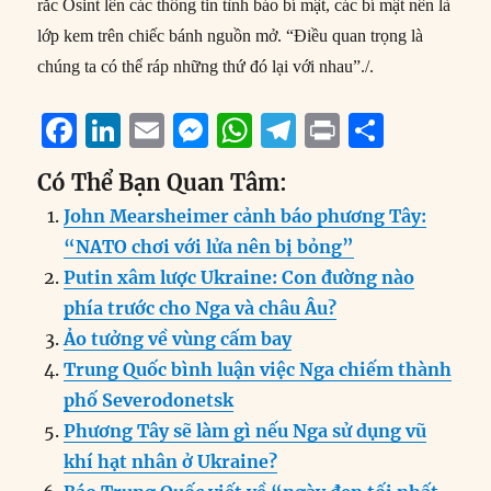
rắc Osint lên các thông tin tình báo bí mật, các bí mật nên là
lớp kem trên chiếc bánh nguồn mở. “Điều quan trọng là
chúng ta có thể ráp những thứ đó lại với nhau”./.
F
Li
E
M
W
T
P
S
a
n
m
e
h
el
ri
h
Có Thể Bạn Quan Tâm:
c
k
ai
ss
at
e
n
a
John Mearsheimer cảnh báo phương Tây:
e
e
l
e
s
g
t
re
“NATO chơi với lửa nên bị bỏng”
b
d
n
A
r
Putin xâm lược Ukraine: Con đường nào
o
I
g
p
a
phía trước cho Nga và châu Âu?
o
n
er
p
m
Ảo tưởng về vùng cấm bay
k
Trung Quốc bình luận việc Nga chiếm thành
phố Severodonetsk
Phương Tây sẽ làm gì nếu Nga sử dụng vũ
khí hạt nhân ở Ukraine?