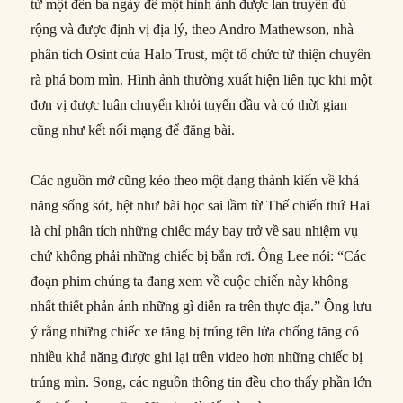
từ một đến ba ngày để một hình ảnh được lan truyền đủ
rộng và được định vị địa lý, theo Andro Mathewson, nhà
phân tích Osint của Halo Trust, một tổ chức từ thiện chuyên
rà phá bom mìn. Hình ảnh thường xuất hiện liên tục khi một
đơn vị được luân chuyển khỏi tuyến đầu và có thời gian
cũng như kết nối mạng để đăng bài.
Các nguồn mở cũng kéo theo một dạng thành kiến về khả
năng sống sót, hệt như bài học sai lầm từ Thế chiến thứ Hai
là chỉ phân tích những chiếc máy bay trở về sau nhiệm vụ
chứ không phải những chiếc bị bắn rơi. Ông Lee nói: “Các
đoạn phim chúng ta đang xem về cuộc chiến này không
nhất thiết phản ánh những gì diễn ra trên thực địa.” Ông lưu
ý rằng những chiếc xe tăng bị trúng tên lửa chống tăng có
nhiều khả năng được ghi lại trên video hơn những chiếc bị
trúng mìn. Song, các nguồn thông tin đều cho thấy phần lớn