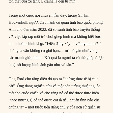
tổn thất của xe tăng Ukraina là đến từ mìn.
Trong một cuộc nói chuyện gần đây, tướng Sir Jim
Hockenhull, người điều hành cơ quan tình báo quốc phòng
Anh cho đến năm 2022, đã so sánh tình báo truyền thống
với việc lắp ráp một trò chơi ghép hình mà không biết bức
tranh hoàn chỉnh là gì. “Điều đang xảy ra với nguồn mở là
chúng ta vẫn không có giới hạn… mà có gần như vô tận
các mảnh ghép hình.” Kết quả là người ta có thể ghép được
“một số lượng hình ảnh gần như vô tận.”
Ông Ford cho rằng điều đó tạo ra “những thực tế bị chia
cắt”. Ông đang nghiên cứu về một bản tường thuật nguồn
mở cho cuộc chiến và cho rằng nó có thể được thực hiện
“theo những gì có thể được coi là tiêu chuẩn tình báo của
chúng ta” – một bước tiến đáng chú ý của lịch sử quân sự.