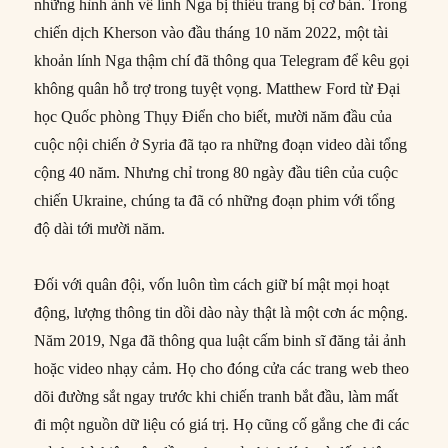
những hình ảnh về lính Nga bị thiếu trang bị cơ bản. Trong
chiến dịch Kherson vào đầu tháng 10 năm 2022, một tài
khoản lính Nga thậm chí đã thông qua Telegram để kêu gọi
không quân hỗ trợ trong tuyệt vọng. Matthew Ford từ Đại
học Quốc phòng Thụy Điển cho biết, mười năm đầu của
cuộc nội chiến ở Syria đã tạo ra những đoạn video dài tổng
cộng 40 năm. Nhưng chỉ trong 80 ngày đầu tiên của cuộc
chiến Ukraine, chúng ta đã có những đoạn phim với tổng
độ dài tới mười năm.
Đối với quân đội, vốn luôn tìm cách giữ bí mật mọi hoạt
động, lượng thông tin dồi dào này thật là một cơn ác mộng.
Năm 2019, Nga đã thông qua luật cấm binh sĩ đăng tải ảnh
hoặc video nhạy cảm. Họ cho đóng cửa các trang web theo
dõi đường sắt ngay trước khi chiến tranh bắt đầu, làm mất
đi một nguồn dữ liệu có giá trị. Họ cũng cố gắng che đi các