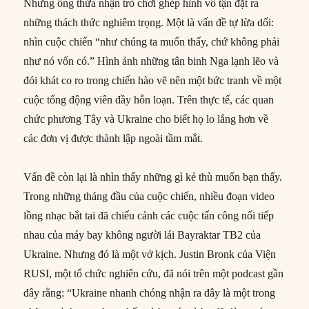
Nhưng ông thừa nhận trò chơi ghép hình vô tận đặt ra
những thách thức nghiêm trọng. Một là vấn đề tự lừa dối:
nhìn cuộc chiến “như chúng ta muốn thấy, chứ không phải
như nó vốn có.” Hình ảnh những tân binh Nga lạnh lẽo và
đói khát co ro trong chiến hào vẽ nên một bức tranh về một
cuộc tổng động viên đầy hỗn loạn. Trên thực tế, các quan
chức phương Tây và Ukraine cho biết họ lo lắng hơn về
các đơn vị được thành lập ngoài tầm mắt.
Vấn đề còn lại là nhìn thấy những gì kẻ thù muốn bạn thấy.
Trong những tháng đầu của cuộc chiến, nhiều đoạn video
lồng nhạc bắt tai đã chiếu cảnh các cuộc tấn công nối tiếp
nhau của máy bay không người lái Bayraktar TB2 của
Ukraine. Nhưng đó là một vở kịch. Justin Bronk của Viện
RUSI, một tổ chức nghiên cứu, đã nói trên một podcast gần
đây rằng: “Ukraine nhanh chóng nhận ra đây là một trong