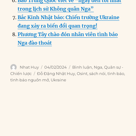
Báo Trung Quốc viết về “ngày đen tối nhất
trong lịch sử Không quân Nga”
Bắc Kinh Nhật báo: Chiến trường Ukraine
đang xảy ra biến đổi quan trọng!
Phương Tây chào đón nhân viên tình báo
Nga đào thoát
Author
Posted
Categories
Nhat Huy
04/02/2024
Bình luận
,
Nga
,
Quân sự -
on
Tags
Chiến lược
Đỗ Đặng Nhật Huy
,
Osint
,
sách nói
,
tình báo
,
tình báo nguồn mở
,
Ukraine