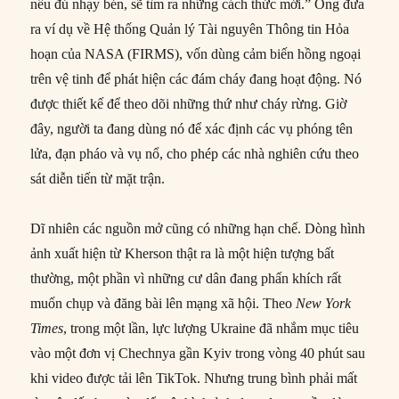
nếu đủ nhạy bén, sẽ tìm ra những cách thức mới.” Ông đưa
ra ví dụ về Hệ thống Quản lý Tài nguyên Thông tin Hỏa
hoạn của NASA (FIRMS), vốn dùng cảm biến hồng ngoại
trên vệ tinh để phát hiện các đám cháy đang hoạt động. Nó
được thiết kế để theo dõi những thứ như cháy rừng. Giờ
đây, người ta đang dùng nó để xác định các vụ phóng tên
lửa, đạn pháo và vụ nổ, cho phép các nhà nghiên cứu theo
sát diễn tiến từ mặt trận.
Dĩ nhiên các nguồn mở cũng có những hạn chế. Dòng hình
ảnh xuất hiện từ Kherson thật ra là một hiện tượng bất
thường, một phần vì những cư dân đang phấn khích rất
muốn chụp và đăng bài lên mạng xã hội. Theo
New
York
Times
, trong một lần, lực lượng Ukraine đã nhắm mục tiêu
vào một đơn vị Chechnya gần Kyiv trong vòng 40 phút sau
khi video được tải lên TikTok. Nhưng trung bình phải mất