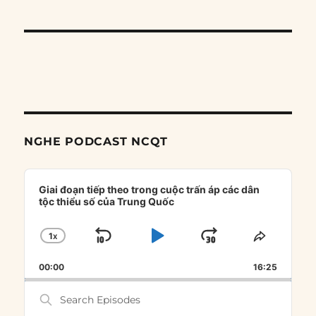
NGHE PODCAST NCQT
Audio
Player
Giai đoạn tiếp theo trong cuộc trấn áp các dân
tộc thiểu số của Trung Quốc
1
X
SKIP
PLAY
JUMP
CHANGE
SHARE
PLAYBACK
THIS
BACKWARD
PAUSE
FORWARD
00:00
RATE
16:25
EPISOD
Search
Episodes