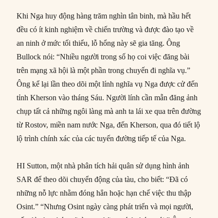
Khi Nga huy động hàng trăm nghìn tân binh, mà hầu hết
đều có ít kinh nghiệm về chiến trường và được đào tạo về
an ninh ở mức tối thiểu, lỗ hổng này sẽ gia tăng. Ông
Bullock nói: “Nhiều người trong số họ coi việc đăng bài
trên mạng xã hội là một phần trong chuyến đi nghĩa vụ.”
Ông kể lại lần theo dõi một lính nghĩa vụ Nga được cử đến
tỉnh Kherson vào tháng Sáu. Người lính cần mẫn đăng ảnh
chụp tất cả những ngôi làng mà anh ta lái xe qua trên đường
từ Rostov, miền nam nước Nga, đến Kherson, qua đó tiết lộ
lộ trình chính xác của các tuyến đường tiếp tế của Nga.
HI Sutton, một nhà phân tích hải quân sử dụng hình ảnh
SAR để theo dõi chuyển động của tàu, cho biết: “Đã có
những nỗ lực nhằm đóng hẳn hoặc hạn chế việc thu thập
Osint.” “Nhưng Osint ngày càng phát triển và mọi người,