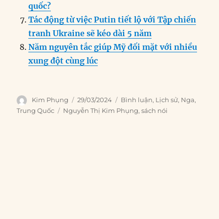
quốc?
Tác động từ việc Putin tiết lộ với Tập chiến
tranh Ukraine sẽ kéo dài 5 năm
Năm nguyên tắc giúp Mỹ đối mặt với nhiều
xung đột cùng lúc
Author
Posted
Categories
Kim Phụng
29/03/2024
Bình luận
,
Lịch sử
,
Nga
,
on
Tags
Trung Quốc
Nguyễn Thị Kim Phụng
,
sách nói