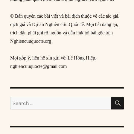
© Bản quyền các bài viết và bài dịch thuộc về các tác giả,
dịch giả và Dự án Nghiên cứu Quốc tế. Mọi bài đăng lại,
trích dẫn phải ghi rõ nguồn và dẫn link tới bài gốc trên
Nghiencuuquocte.org
Mọi góp ý, liên hệ xin gửi về: Lê Hồng Hiệp,
nghiencuuquocte@gmail.com
SE
Search
for: