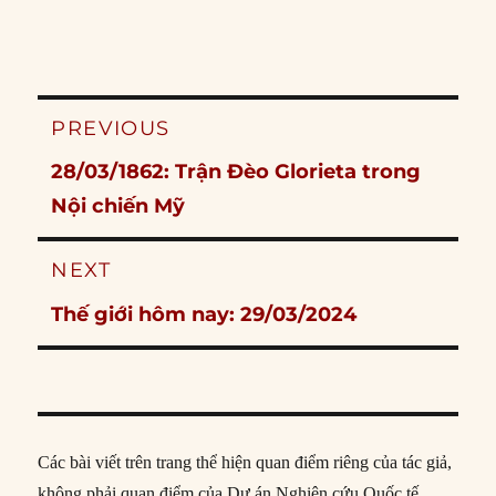
Post
PREVIOUS
navigation
Previous
28/03/1862: Trận Đèo Glorieta trong
post:
Nội chiến Mỹ
NEXT
Next
Thế giới hôm nay: 29/03/2024
post:
Các bài viết trên trang thể hiện quan điểm riêng của tác giả,
không phải quan điểm của Dự án Nghiên cứu Quốc tế.