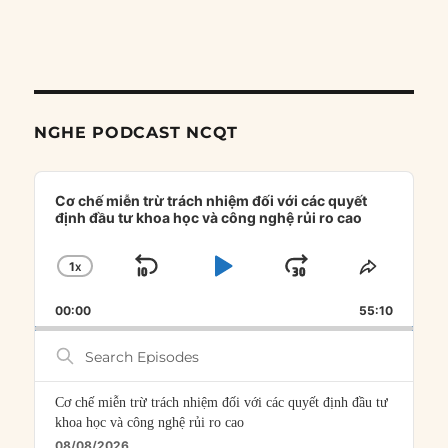
NGHE PODCAST NCQT
Audio
Player
Cơ chế miễn trừ trách nhiệm đối với các quyết
định đầu tư khoa học và công nghệ rủi ro cao
1
X
SKIP
PLAY
JUMP
CHANGE
SHARE
PLAYBACK
THIS
BACKWARD
PAUSE
FORWARD
00:00
RATE
55:10
EPISOD
Search
Episodes
Cơ chế miễn trừ trách nhiệm đối với các quyết định đầu tư
khoa học và công nghệ rủi ro cao
08/08/2026