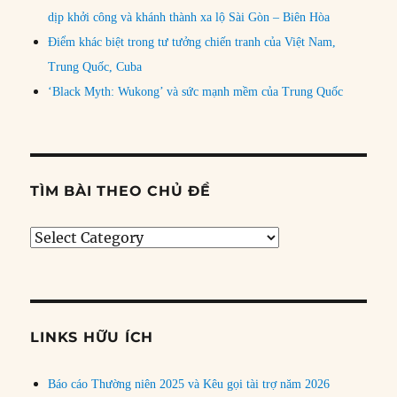
dịp khởi công và khánh thành xa lộ Sài Gòn – Biên Hòa
Điểm khác biệt trong tư tưởng chiến tranh của Việt Nam,
Trung Quốc, Cuba
‘Black Myth: Wukong’ và sức mạnh mềm của Trung Quốc
TÌM BÀI THEO CHỦ ĐỀ
Tìm
bài
theo
chủ
đề
LINKS HỮU ÍCH
Báo cáo Thường niên 2025 và Kêu gọi tài trợ năm 2026