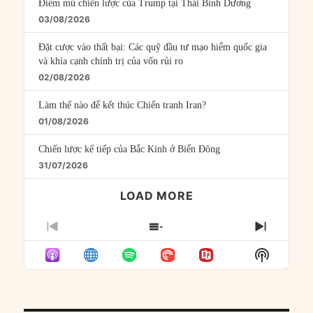
Điểm mù chiến lược của Trump tại Thái Bình Dương
03/08/2026
Đặt cược vào thất bại: Các quỹ đầu tư mạo hiểm quốc gia
và khía cạnh chính trị của vốn rủi ro
02/08/2026
Làm thế nào để kết thúc Chiến tranh Iran?
01/08/2026
Chiến lược kế tiếp của Bắc Kinh ở Biển Đông
31/07/2026
LOAD MORE
PREVIOUS
SHOW
NEXT
EPISODE
EPISODES
EPISO
Show
LIST
Podcast
Informat