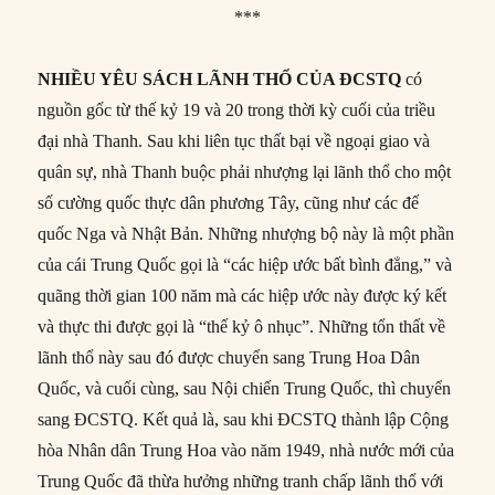
***
NHIỀU YÊU SÁCH LÃNH THỔ CỦA ĐCSTQ
có
nguồn gốc từ thế kỷ 19 và 20 trong thời kỳ cuối của triều
đại nhà Thanh. Sau khi liên tục thất bại về ngoại giao và
quân sự, nhà Thanh buộc phải nhượng lại lãnh thổ cho một
số cường quốc thực dân phương Tây, cũng như các đế
quốc Nga và Nhật Bản. Những nhượng bộ này là một phần
của cái Trung Quốc gọi là “các hiệp ước bất bình đẳng,” và
quãng thời gian 100 năm mà các hiệp ước này được ký kết
và thực thi được gọi là “thế kỷ ô nhục”. Những tổn thất về
lãnh thổ này sau đó được chuyển sang Trung Hoa Dân
Quốc, và cuối cùng, sau Nội chiến Trung Quốc, thì chuyển
sang ĐCSTQ. Kết quả là, sau khi ĐCSTQ thành lập Cộng
hòa Nhân dân Trung Hoa vào năm 1949, nhà nước mới của
Trung Quốc đã thừa hưởng những tranh chấp lãnh thổ với