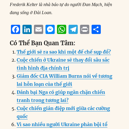
Frederik Kelter là nhà báo tự do người Đan Mạch, hiện
đang sống ở Đài Loan.
F
Li
E
M
W
T
P
S
a
n
m
e
h
el
ri
h
Có Thể Bạn Quan Tâm:
c
k
ai
ss
at
e
n
a
Thế giới sẽ ra sao khi một đế chế sụp đổ?
e
e
l
e
s
g
t
re
Cuộc chiến ở Ukraine sẽ thay đổi sâu sắc
b
d
n
A
r
tình hình địa chính trị
o
I
g
p
a
Giám đốc CIA William Burns nói về tương
o
n
er
p
m
lai hỗn loạn của thế giới
k
Đánh bại Nga có giúp ngăn chặn chiến
tranh trong tương lai?
Cuộc chiến gián điệp mới giữa các cường
quốc
Vì sao nhiều người Ukraine phản bội tổ