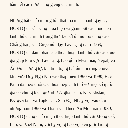
hầu hết các nước láng giềng của mình.
Nhưng bất chấp những tổn thất mà nhà Thanh gây ra,
ĐCSTQ đã sẵn sàng thỏa hiệp và giảm bớt các mục tiêu
lãnh thổ của mình trong thời kỳ bất ổn nội bộ dâng cao.
Chẳng hạn, sau Cuộc nổi dậy Tây Tạng năm 1959,
ĐCSTQ đã đàm phán các thoả thuận lãnh thổ với các quốc
gia giáp khu vực Tây Tạng, bao gồm Myanmar, Nepal, và
Ấn Độ. Tương tự, khi tình trạng bất ổn làm rung chuyển
khu vực Duy Ngô Nhĩ vào thập niên 1960 và 1990, Bắc
Kinh đã theo đuổi các thỏa hiệp lãnh thổ với một số quốc
gia có chung biên giới như Afghanistan, Kazakhstan,
Kyrgyzstan, và Tajikistan. Sau Đại Nhảy vọt vào đầu
những năm 1960 và Thảm sát Thiên An Môn năm 1989,
ĐCSTQ cũng chấp nhận thoả hiệp lãnh thổ với Mông Cổ,
Lào, và Việt Nam, với hy vọng bảo vệ biên giới Trung