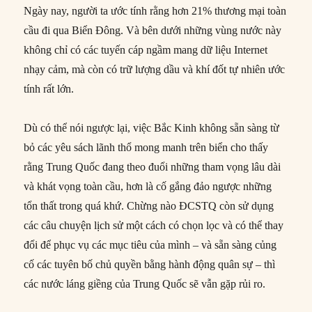
Ngày nay, người ta ước tính rằng hơn 21% thương mại toàn
cầu đi qua Biển Đông. Và bên dưới những vùng nước này
không chỉ có các tuyến cáp ngầm mang dữ liệu Internet
nhạy cảm, mà còn có trữ lượng dầu và khí đốt tự nhiên ước
tính rất lớn.
Dù có thể nói ngược lại, việc Bắc Kinh không sẵn sàng từ
bỏ các yêu sách lãnh thổ mong manh trên biển cho thấy
rằng Trung Quốc đang theo đuổi những tham vọng lâu dài
và khát vọng toàn cầu, hơn là cố gắng đảo ngược những
tổn thất trong quá khứ. Chừng nào ĐCSTQ còn sử dụng
các câu chuyện lịch sử một cách có chọn lọc và có thể thay
đổi để phục vụ các mục tiêu của mình – và sẵn sàng củng
cố các tuyên bố chủ quyền bằng hành động quân sự – thì
các nước láng giềng của Trung Quốc sẽ vẫn gặp rủi ro.