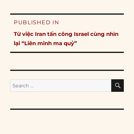
Post
PUBLISHED IN
navigation
Từ việc Iran tấn công Israel cùng nhìn
lại “Liên minh ma quỷ”
SE
Search
for: