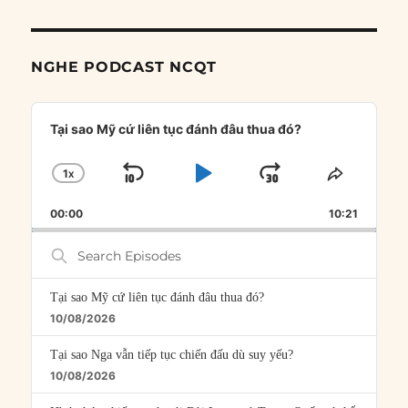
NGHE PODCAST NCQT
Audio
Player
Tại sao Mỹ cứ liên tục đánh đâu thua đó?
1
X
SKIP
PLAY
JUMP
CHANGE
SHARE
PLAYBACK
THIS
BACKWARD
PAUSE
FORWARD
00:00
RATE
10:21
EPISOD
Search
Episodes
Tại sao Mỹ cứ liên tục đánh đâu thua đó?
10/08/2026
Tại sao Nga vẫn tiếp tục chiến đấu dù suy yếu?
10/08/2026