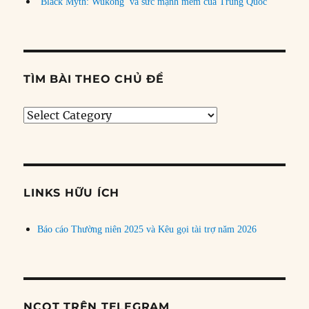
‘Black Myth: Wukong’ và sức mạnh mềm của Trung Quốc
TÌM BÀI THEO CHỦ ĐỀ
Tìm
bài
theo
chủ
đề
LINKS HỮU ÍCH
Báo cáo Thường niên 2025 và Kêu gọi tài trợ năm 2026
NCQT TRÊN TELEGRAM