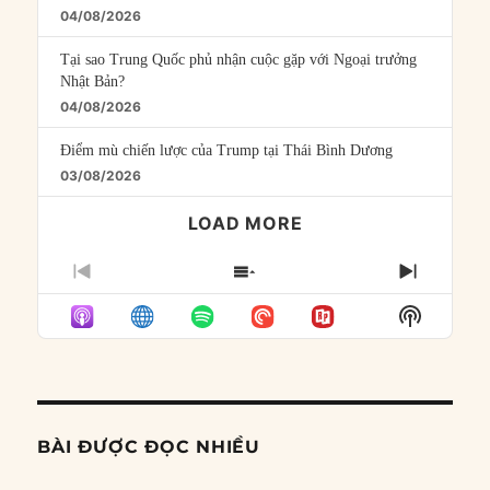
04/08/2026
Tại sao Trung Quốc phủ nhận cuộc gặp với Ngoại trưởng
Nhật Bản?
04/08/2026
Điểm mù chiến lược của Trump tại Thái Bình Dương
03/08/2026
LOAD MORE
PREVIOUS
SHOW
NEXT
EPISODE
EPISODES
EPISO
Show
LIST
Podcast
Informat
BÀI ĐƯỢC ĐỌC NHIỀU