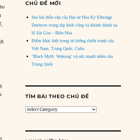
CHỦ ĐỀ MỚI
cho
i
Hai bài diễn văn của Đại sứ Hoa Kỳ Elbridge
ế,
Durbrow trong dịp khởi công và khánh thành xa
lộ Sài Gòn – Biên Hòa
Điểm khác biệt trong tư tưởng chiến tranh của
ới
Việt Nam, Trung Quốc, Cuba
‘Black Myth: Wukong’ và sức mạnh mềm của
Trung Quốc
g
a
TÌM BÀI THEO CHỦ ĐỀ
g
Tìm
bài
theo
chủ
đề
ốc