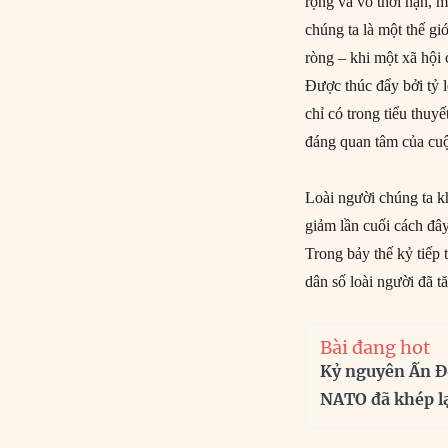
rộng và vô thời hạn, 
chúng ta là một thế gi
ròng – khi một xã hội 
Được thúc đẩy bởi tỷ l
chỉ có trong tiểu thu
đáng quan tâm của cu
Loài người chúng ta k
giảm lần cuối cách đâ
Trong bảy thế kỷ tiếp 
dân số loài người đã t
Bài đang hot
Kỷ nguyên Ấn Đ
NATO đã khép l