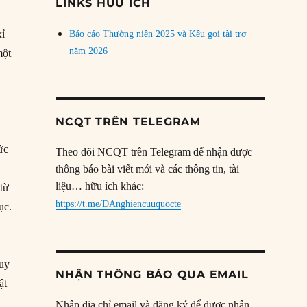
LINKS HỮU ÍCH
xỉ
Báo cáo Thường niên 2025 và Kêu gọi tài trợ
năm 2026
một
NCQT TRÊN TELEGRAM
ức
Theo dõi NCQT trên Telegram để nhận được
thông báo bài viết mới và các thông tin, tài
liệu… hữu ích khác:
 từ
https://t.me/DAnghiencuuquocte
ục.
suy
NHẬN THÔNG BÁO QUA EMAIL
ật
Nhập địa chỉ email và đăng ký để được nhận