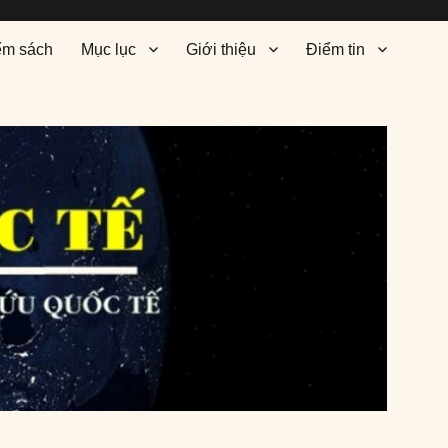
ểm sách
Mục lục
Giới thiệu
Điểm tin