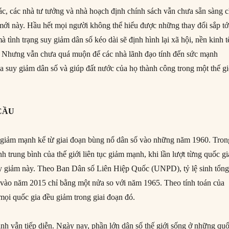
c, các nhà tư tưởng và nhà hoạch định chính sách vẫn chưa sẵn sàng 
 mới này. Hầu hết mọi người không thể hiểu được những thay đổi sắp tớ
 tình trạng suy giảm dân số kéo dài sẽ định hình lại xã hội, nền kinh t
c. Nhưng vẫn chưa quá muộn để các nhà lãnh đạo tính đến sức mạnh
a suy giảm dân số và giúp đất nước của họ thành công trong một thế gi
CẦU
ã giảm mạnh kể từ giai đoạn bùng nổ dân số vào những năm 1960. Tron
nh trung bình của thế giới liên tục giảm mạnh, khi lần lượt từng quốc gi
uy giảm này. Theo Ban Dân số Liên Hiệp Quốc (UNPD), tỷ lệ sinh tổn
h vào năm 2015 chỉ bằng một nửa so với năm 1965. Theo tính toán của
mọi quốc gia đều giảm trong giai đoạn đó.
inh vẫn tiếp diễn. Ngày nay, phần lớn dân số thế giới sống ở những qu