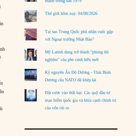
thanh trừng sau 1979
i
Thế giới hôm nay: 04/08/2026
ân
Tại sao Trung Quốc phủ nhận cuộc gặp
với Ngoại trưởng Nhật Bản?
inh
Mỹ Latinh đang trở thành “phòng thí
ẽ
nghiệm” của phe cánh hữu mới
Kỷ nguyên Ấn Độ Dương - Thái Bình
Dương của NATO đã khép lại
ấn
dân
Đặt cược vào thất bại: Các quỹ đầu tư
mạo hiểm quốc gia và khía cạnh chính trị
của vốn rủi ro
ải