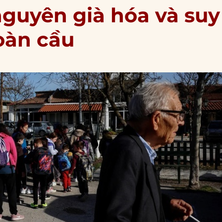
nguyên già hóa và suy
oàn cầu