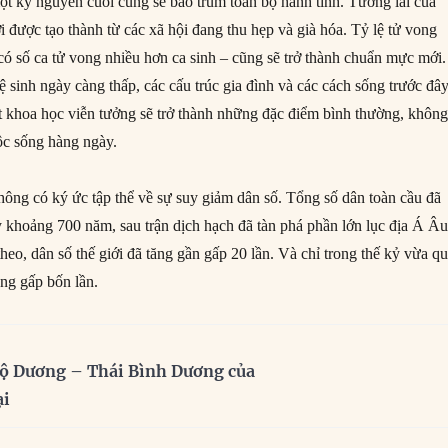
một kỷ nguyên cuối cùng sẽ bao trùm toàn bộ hành tinh. Tương lai của
ới được tạo thành từ các xã hội đang thu hẹp và già hóa. Tỷ lệ tử vong
có số ca tử vong nhiều hơn ca sinh – cũng sẽ trở thành chuẩn mực mới.
ệ sinh ngày càng thấp, các cấu trúc gia đình và các cách sống trước đâ
yết khoa học viễn tưởng sẽ trở thành những đặc điểm bình thường, khôn
ộc sống hàng ngày.
hông có ký ức tập thể về sự suy giảm dân số. Tổng số dân toàn cầu đã
y khoảng 700 năm, sau trận dịch hạch đã tàn phá phần lớn lục địa Á Âu
theo, dân số thế giới đã tăng gần gấp 20 lần. Và chỉ trong thế kỷ vừa qu
ăng gấp bốn lần.
ộ Dương – Thái Bình Dương của
ại