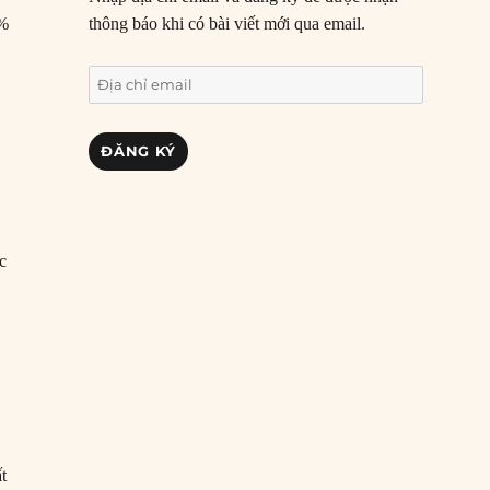
0%
thông báo khi có bài viết mới qua email.
Địa
chỉ
email
ĐĂNG KÝ
c
c
t