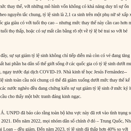
i mức thay thế, với những mô hình vốn không có khả năng duy trì sự ổn
Theo nguyên tắc chung, tỷ lệ sinh là 2,1 ca sinh trên một phụ nữ sẽ xấp 
ốc gia giàu có với tuổi thọ cao – nhưng mức thay thế này cần cao hơn 
tuổi thọ thấp, hoặc có sự mất cân bằng rõ rệt về tỷ lệ bé trai so với bé
ây, sự sụt giảm tỷ lệ sinh không chỉ tiếp diễn mà còn có vẻ đang tăng
t hai phần ba dân số thế giới sống ở các quốc gia có tỷ lệ sinh dưới m
, ngay trước đại dịch COVID-19. Nhà kinh tế học Jesús Fernández-­
 lệ sinh toàn cầu nói chung có thể đã giảm xuống dưới mức thay thế kể
 các nước nghèo đều đang chứng kiến sự sụt giảm tỷ lệ sinh ở mức kỷ l
 cầu cho thấy một bức tranh đáng kinh ngạc.
Á. UNPD đã báo cáo rằng toàn bộ khu vực này đã rơi vào tình trạng 
m 2021. Đến năm 2022, mọi nhóm dân số chính ở đó – Trung Quốc, Nh
 Loan – đều giảm. Đến năm 2023, tỷ lệ sinh đã thấp hơn 40% so với