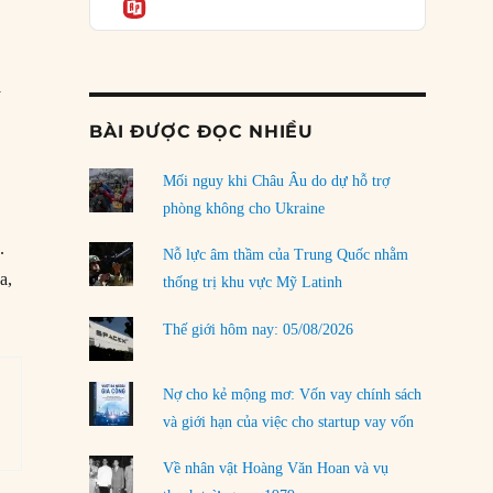
Informatio
03/08/2026
Đặt cược vào thất bại: Các quỹ đầu tư mạo
hiểm quốc gia và khía cạnh chính trị của vốn
rủi ro
y
02/08/2026
g
BÀI ĐƯỢC ĐỌC NHIỀU
Làm thế nào để kết thúc Chiến tranh Iran?
Mối nguy khi Châu Âu do dự hỗ trợ
01/08/2026
phòng không cho Ukraine
Chiến lược kế tiếp của Bắc Kinh ở Biển Đông
.
31/07/2026
Nỗ lực âm thầm của Trung Quốc nhằm
a,
thống trị khu vực Mỹ Latinh
Trật tự thế giới mới: Các nước nhỏ sẽ luôn
phải chịu đựng?
Thế giới hôm nay: 05/08/2026
30/07/2026
Tập tìm cách chôn vùi bê bối chấn động vòng
Nợ cho kẻ mộng mơ: Vốn vay chính sách
tròn thân cận của mình
và giới hạn của việc cho startup vay vốn
29/07/2026
Về nhân vật Hoàng Văn Hoan và vụ
LOAD MORE