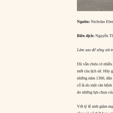
Nguồn:
Nicholas Eber
Biên dịch:
Nguyễn Th
Làm sao để sống sót t
Dù vẫn chưa có nhiều 
mới của lịch sử. Hãy g
những năm 1300, dân s
cổ là do một căn bệnh 
do những lựa chọn củ
Với tỷ lệ sinh giảm m