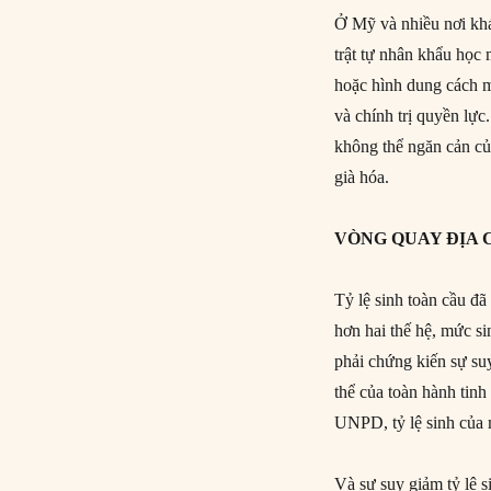
Ở Mỹ và nhiều nơi khá
trật tự nhân khẩu học
hoặc hình dung cách mà
và chính trị quyền lự
không thể ngăn cản củ
già hóa.
VÒNG QUAY ĐỊA 
Tỷ lệ sinh toàn cầu đ
hơn hai thế hệ, mức si
phải chứng kiến sự s
thể của toàn hành tin
UNPD, tỷ lệ sinh của 
Và sự suy giảm tỷ lệ s