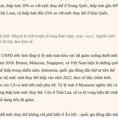
Bản, thấp hơn 50% so với mức thay thế ở Trung Quốc, thấp hơn gần 6
 Đài Loan, và thấp hơn đến 65% so với mức thay thế ở Hàn Quốc.
lệ sinh. Tổng tỷ lệ sinh ở một số vùng được chọn, 1950-2022. Nguồn: Liên
à Xã hội, Ban Dân số.
UNPD ước tính rằng tỷ lệ sinh toàn khu vực đã giảm xuống dưới mứ
ăm 2018. Brunei, Malaysia, Singapore, và Việt Nam hiện là những quố
hế thấp trong nhiều năm. Indonesia, quốc gia đông dân thứ tư trên thế
lạc bộ mức sinh thay thế thấp vào năm 2022, theo số liệu chính thức.
áo cáo 1,9 ca sinh trên một phụ nữ. Tỷ lệ sinh ở Myanmar nghèo đói và
ũng thấp hơn mức thay thế. Còn ở Thái Lan, số ca tử vong hiện đã vượt
số đang trên đà giảm.
ưới mức thay thế không chỉ phổ biến ở Ấn Độ – quốc gia đông dân nhấ