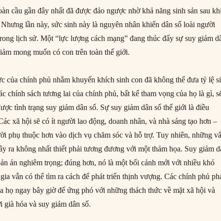
oàn cầu gần đây nhất đã được đảo ngược nhờ khả năng sinh sản sau kh
. Nhưng lần này, sức sinh này là nguyên nhân khiến dân số loài người
 trong lịch sử. Một “lực lượng cách mạng” đang thúc đẩy sự suy giảm d
giảm mong muốn có con trên toàn thế giới.
ực của chính phủ nhằm khuyến khích sinh con đã không thể đưa tỷ lệ s
Các chính sách tương lai của chính phủ, bất kể tham vọng của họ là gì, s
ợc tình trạng suy giảm dân số. Sự suy giảm dân số thế giới là điều
Các xã hội sẽ có ít người lao động, doanh nhân, và nhà sáng tạo hơn –
ười phụ thuộc hơn vào dịch vụ chăm sóc và hỗ trợ. Tuy nhiên, những v
gây ra không nhất thiết phải tương đương với một thảm họa. Suy giảm 
bản án nghiêm trọng; đúng hơn, nó là một bối cảnh mới với nhiều khó
ia vẫn có thể tìm ra cách để phát triển thịnh vượng. Các chính phủ ph
ủa họ ngay bây giờ để ứng phó với những thách thức về mặt xã hội và
ới già hóa và suy giảm dân số.