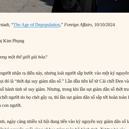
stadt, “
The Age of Depopulation
,”
Foreign Affairs,
10/10/2024
ị Kim Phụng
rong một thế giới già hóa?
người nhận ra điều này, nhưng loài người sắp bước vào một kỷ nguyê
ọi đó là “thời đại suy giảm dân số.” Lần đầu tiên kể từ Cái chết Đen v
ố hành tinh sẽ suy giảm. Nhưng, trong khi lần sụt giảm dân số thời tr
chết người do bọ chét gây ra, thì lần sụt giảm dân số sắp tới hoàn toàn 
a con người.
ạnh, ngày càng nhiều xã hội đang tiến vào kỷ nguyên suy giảm dân số l