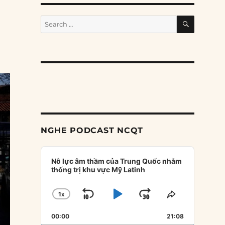
SEARCH
Search
for:
NGHE PODCAST NCQT
Audio
Player
Nỗ lực âm thầm của Trung Quốc nhằm
thống trị khu vực Mỹ Latinh
1
X
SKIP
PLAY
JUMP
CHANGE
SHARE
PLAYBACK
THIS
BACKWARD
PAUSE
FORWARD
00:00
RATE
21:08
EPISODE