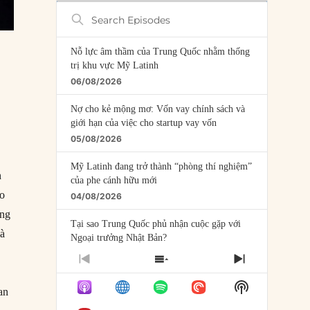
Search
Episodes
Nỗ lực âm thầm của Trung Quốc nhằm thống
trị khu vực Mỹ Latinh
06/08/2026
Nợ cho kẻ mộng mơ: Vốn vay chính sách và
giới hạn của việc cho startup vay vốn
05/08/2026
Mỹ Latinh đang trở thành “phòng thí nghiệm”
n
của phe cánh hữu mới
ào
04/08/2026
ung
Tại sao Trung Quốc phủ nhận cuộc gặp với
là
Ngoại trưởng Nhật Bản?
04/08/2026
PREVIOUS
SHOW
NEXT
EPISODE
EPISODES
EPISODE
Điểm mù chiến lược của Trump tại Thái Bình
Show
LIST
an
Dương
Podcast