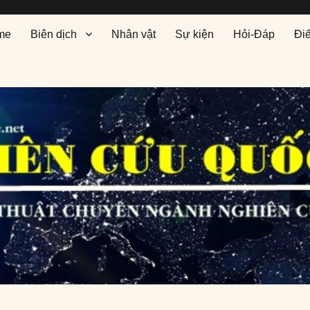
me
Biên dịch
Nhân vật
Sự kiện
Hỏi-Đáp
Đi