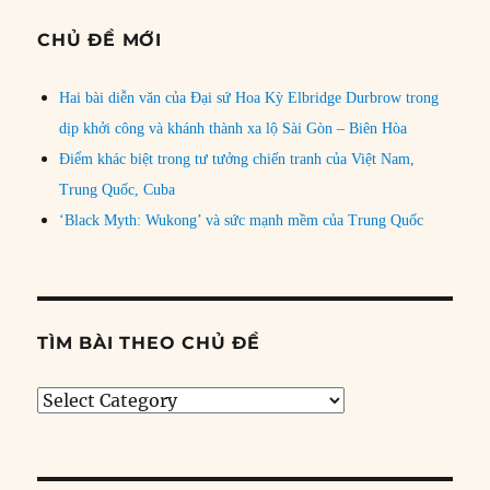
CHỦ ĐỀ MỚI
Hai bài diễn văn của Đại sứ Hoa Kỳ Elbridge Durbrow trong
dịp khởi công và khánh thành xa lộ Sài Gòn – Biên Hòa
Điểm khác biệt trong tư tưởng chiến tranh của Việt Nam,
Trung Quốc, Cuba
‘Black Myth: Wukong’ và sức mạnh mềm của Trung Quốc
TÌM BÀI THEO CHỦ ĐỀ
Tìm
bài
theo