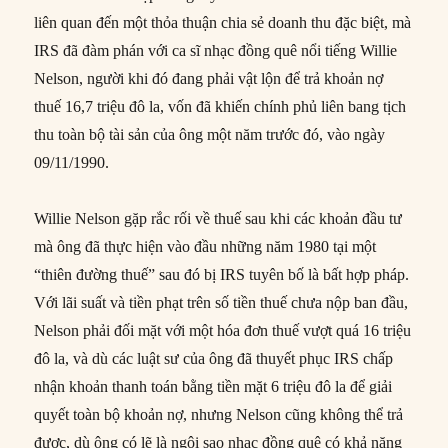
liên quan đến một thỏa thuận chia sẻ doanh thu đặc biệt, mà
IRS đã đàm phán với ca sĩ nhạc đồng quê nổi tiếng Willie
Nelson, người khi đó đang phải vật lộn để trả khoản nợ
thuế 16,7 triệu đô la, vốn đã khiến chính phủ liên bang tịch
thu toàn bộ tài sản của ông một năm trước đó, vào ngày
09/11/1990.
Willie Nelson gặp rắc rối về thuế sau khi các khoản đầu tư
mà ông đã thực hiện vào đầu những năm 1980 tại một
“thiên đường thuế” sau đó bị IRS tuyên bố là bất hợp pháp.
Với lãi suất và tiền phạt trên số tiền thuế chưa nộp ban đầu,
Nelson phải đối mặt với một hóa đơn thuế vượt quá 16 triệu
đô la, và dù các luật sư của ông đã thuyết phục IRS chấp
nhận khoản thanh toán bằng tiền mặt 6 triệu đô la để giải
quyết toàn bộ khoản nợ, nhưng Nelson cũng không thể trả
được, dù ông có lẽ là ngôi sao nhạc đồng quê có khả năng