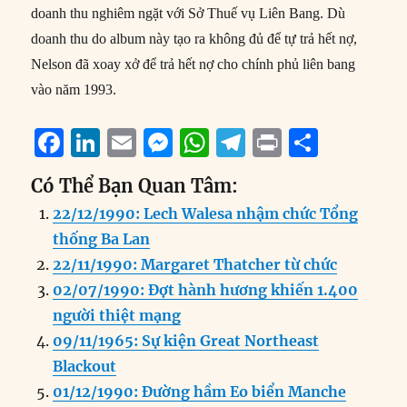
doanh thu nghiêm ngặt với Sở Thuế vụ Liên Bang. Dù
doanh thu do album này tạo ra không đủ để tự trả hết nợ,
Nelson đã xoay xở để trả hết nợ cho chính phủ liên bang
vào năm 1993.
F
Li
E
M
W
T
P
S
a
n
m
e
h
el
ri
h
Có Thể Bạn Quan Tâm:
c
k
ai
ss
at
e
n
a
22/12/1990: Lech Walesa nhậm chức Tổng
e
e
l
e
s
g
t
re
thống Ba Lan
b
d
n
A
r
22/11/1990: Margaret Thatcher từ chức
o
I
g
p
a
02/07/1990: Đợt hành hương khiến 1.400
o
n
er
p
m
người thiệt mạng
k
09/11/1965: Sự kiện Great Northeast
Blackout
01/12/1990: Đường hầm Eo biển Manche