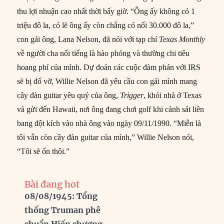
thu lợi nhuận cao nhất thời bấy giờ. “Ông ấy không có 1
triệu đô la, có lẽ ông ấy còn chẳng có nổi 30.000 đô la,”
con gái ông, Lana Nelson, đã nói với tạp chí
Texas Monthly
về người cha nổi tiếng là hào phóng và thường chi tiêu
hoang phí của mình. Dự đoán các cuộc đàm phán với IRS
sẽ bị đổ vỡ, Willie Nelson đã yêu cầu con gái mình mang
cây đàn guitar yêu quý của ông,
Trigger
, khỏi nhà ở Texas
và gửi đến Hawaii, nơi ông đang chơi golf khi cảnh sát liên
bang đột kích vào nhà ông vào ngày 09/11/1990. “Miễn là
tôi vẫn còn cây đàn guitar của mình,” Willie Nelson nói,
“Tôi sẽ ổn thôi.”
Bài đang hot
08/08/1945: Tổng
thống Truman phê
chuẩn Hiến chương