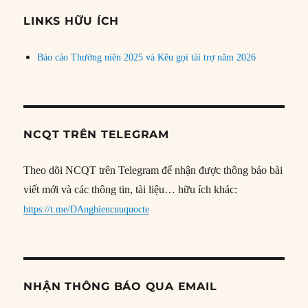
chủ
đề
LINKS HỮU ÍCH
Báo cáo Thường niên 2025 và Kêu gọi tài trợ năm 2026
NCQT TRÊN TELEGRAM
Theo dõi NCQT trên Telegram để nhận được thông báo bài
viết mới và các thông tin, tài liệu… hữu ích khác:
https://t.me/DAnghiencuuquocte
NHẬN THÔNG BÁO QUA EMAIL