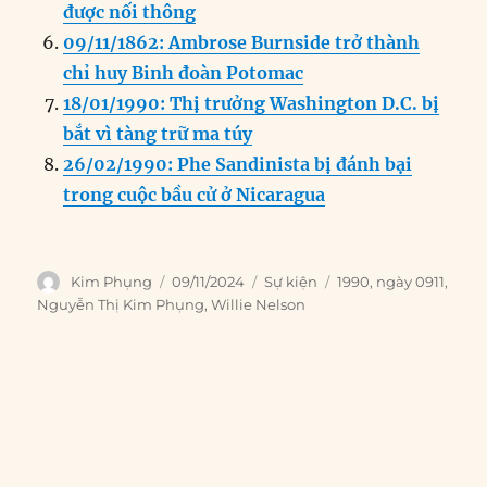
được nối thông
09/11/1862: Ambrose Burnside trở thành
chỉ huy Binh đoàn Potomac
18/01/1990: Thị trưởng Washington D.C. bị
bắt vì tàng trữ ma túy
26/02/1990: Phe Sandinista bị đánh bại
trong cuộc bầu cử ở Nicaragua
Author
Posted
Categories
Tags
Kim Phụng
09/11/2024
Sự kiện
1990
,
ngày 0911
,
on
Nguyễn Thị Kim Phụng
,
Willie Nelson