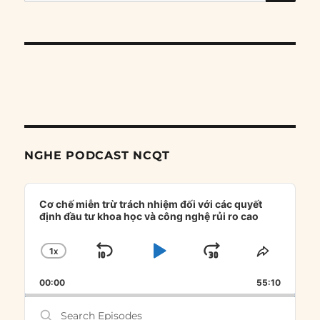
for:
NGHE PODCAST NCQT
Audio
Player
Cơ chế miễn trừ trách nhiệm đối với các quyết
định đầu tư khoa học và công nghệ rủi ro cao
1
X
SKIP
PLAY
JUMP
CHANGE
SHARE
PLAYBACK
THIS
BACKWARD
PAUSE
FORWARD
00:00
RATE
55:10
EPISOD
Search