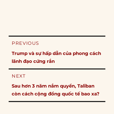
Post
PREVIOUS
navigation
Previous
Trump và sự hấp dẫn của phong cách
post:
lãnh đạo cứng rắn
NEXT
Next
Sau hơn 3 năm nắm quyền, Taliban
post:
còn cách cộng đồng quốc tế bao xa?