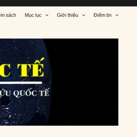
ểm sách
Mục lục
Giới thiệu
Điểm tin