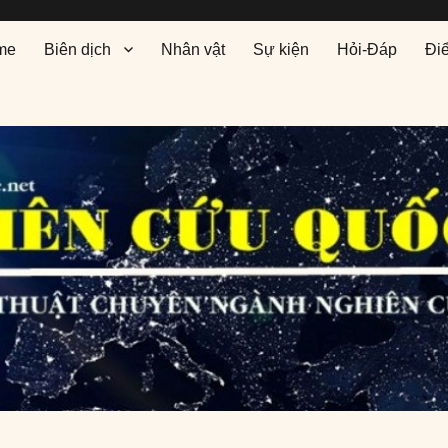
me
Biên dịch
Nhân vật
Sự kiện
Hỏi-Đáp
Đi