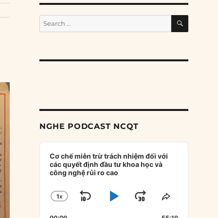
SEARCH
Search
for:
NGHE PODCAST NCQT
Audio
Player
Cơ chế miễn trừ trách nhiệm đối với
các quyết định đầu tư khoa học và
công nghệ rủi ro cao
1
X
SKIP
PLAY
JUMP
CHANGE
SHARE
PLAYBACK
THIS
BACKWARD
PAUSE
FORWARD
00:00
55:10