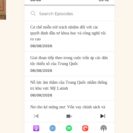
RATE
EPISODE
Search
Episodes
Cơ chế miễn trừ trách nhiệm đối với các
quyết định đầu tư khoa học và công nghệ rủi
ro cao
08/08/2026
Giai đoạn tiếp theo trong cuộc trấn áp các dân
tộc thiểu số của Trung Quốc
06/08/2026
Nỗ lực âm thầm của Trung Quốc nhằm thống
trị khu vực Mỹ Latinh
06/08/2026
Nợ cho kẻ mộng mơ: Vốn vay chính sách và
giới hạn của việc cho startup vay vốn
PREVIOUS
SHOW
NEXT
05/08/2026
EPISODE
EPISODES
EPISODE
Show
LIST
Mỹ Latinh đang trở thành “phòng thí nghiệm”