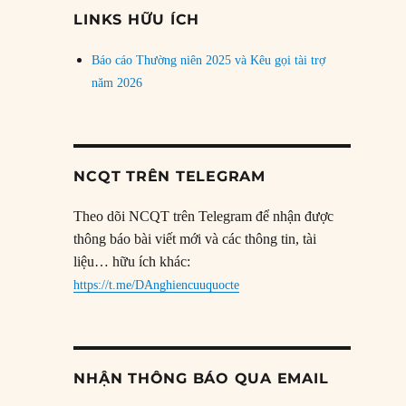
đề
LINKS HỮU ÍCH
Báo cáo Thường niên 2025 và Kêu gọi tài trợ
năm 2026
NCQT TRÊN TELEGRAM
Theo dõi NCQT trên Telegram để nhận được
thông báo bài viết mới và các thông tin, tài
liệu… hữu ích khác:
https://t.me/DAnghiencuuquocte
NHẬN THÔNG BÁO QUA EMAIL