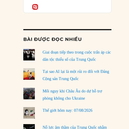
Podcast
của phe cánh hữu mới
Informatio
04/08/2026
Tại sao Trung Quốc phủ nhận cuộc gặp với
Ngoại trưởng Nhật Bản?
04/08/2026
BÀI ĐƯỢC ĐỌC NHIỀU
Điểm mù chiến lược của Trump tại Thái Bình
Dương
Giai đoạn tiếp theo trong cuộc trấn áp các
03/08/2026
dân tộc thiểu số của Trung Quốc
Đặt cược vào thất bại: Các quỹ đầu tư mạo
Tại sao AI lại là một rủi ro đối với Đảng
hiểm quốc gia và khía cạnh chính trị của vốn
Cộng sản Trung Quốc
rủi ro
02/08/2026
Mối nguy khi Châu Âu do dự hỗ trợ
phòng không cho Ukraine
Làm thế nào để kết thúc Chiến tranh Iran?
01/08/2026
Thế giới hôm nay: 07/08/2026
Chiến lược kế tiếp của Bắc Kinh ở Biển Đông
31/07/2026
Nỗ lực âm thầm của Trung Quốc nhằm