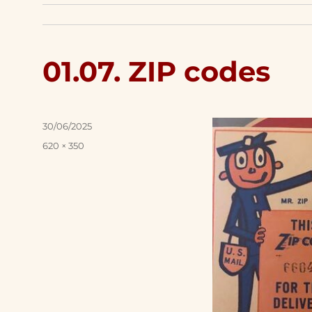
01.07. ZIP codes
Posted
30/06/2025
on
Full
620 × 350
size