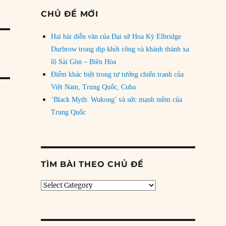
CHỦ ĐỀ MỚI
Hai bài diễn văn của Đại sứ Hoa Kỳ Elbridge
Durbrow trong dịp khởi công và khánh thành xa
lộ Sài Gòn – Biên Hòa
Điểm khác biệt trong tư tưởng chiến tranh của
Việt Nam, Trung Quốc, Cuba
‘Black Myth: Wukong’ và sức mạnh mềm của
Trung Quốc
TÌM BÀI THEO CHỦ ĐỀ
Tìm
bài
theo
chủ