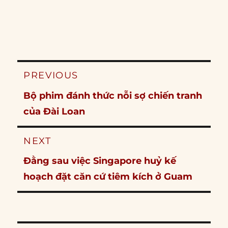
Post
PREVIOUS
navigation
Previous
Bộ phim đánh thức nỗi sợ chiến tranh
post:
của Đài Loan
NEXT
Next
Đằng sau việc Singapore huỷ kế
post:
hoạch đặt căn cứ tiêm kích ở Guam