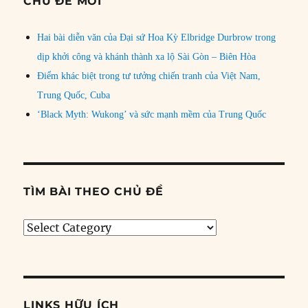
CHỦ ĐỀ MỚI
Hai bài diễn văn của Đại sứ Hoa Kỳ Elbridge Durbrow trong
dịp khởi công và khánh thành xa lộ Sài Gòn – Biên Hòa
Điểm khác biệt trong tư tưởng chiến tranh của Việt Nam,
Trung Quốc, Cuba
‘Black Myth: Wukong’ và sức mạnh mềm của Trung Quốc
TÌM BÀI THEO CHỦ ĐỀ
Tìm
bài
theo
chủ
đề
LINKS HỮU ÍCH