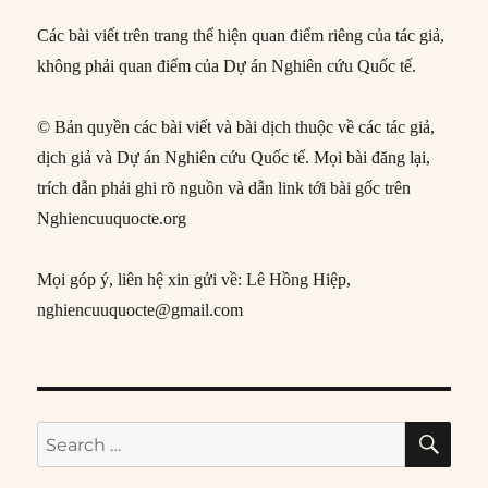
Các bài viết trên trang thể hiện quan điểm riêng của tác giả,
không phải quan điểm của Dự án Nghiên cứu Quốc tế.
© Bản quyền các bài viết và bài dịch thuộc về các tác giả,
dịch giả và Dự án Nghiên cứu Quốc tế. Mọi bài đăng lại,
trích dẫn phải ghi rõ nguồn và dẫn link tới bài gốc trên
Nghiencuuquocte.org
Mọi góp ý, liên hệ xin gửi về: Lê Hồng Hiệp,
nghiencuuquocte@gmail.com
SE
Search
for: