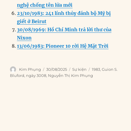
nghệ chống tên lửa mới
23/10/1983: 241 lính thủy đánh bộ Mỹ bị
giết ở Beirut
30/08/1969: Hồ Chí Minh trả lời thư của
Nixon
13/06/1983: Pioneer 10 rời Hệ Mặt Trời
Author
Posted
Categories
Tags
Kim Phụng
30/08/2025
Sự kiện
1983
,
Guion S.
on
Bluford
,
ngày 3008
,
Nguyễn Thị Kim Phụng