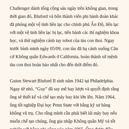
Challenger dành tổng cộng sáu ngày trên không gian, trong
thời gian đó, Bluford và bốn thành viên phi hành đoàn khác
đã phóng một vệ tinh liên lạc cho chính phủ Ấn Độ, liên lạc
với một vệ tinh liên lạc bị lạc, tiến hành các thí nghiệm khoa
học, và thử nghiệm cánh tay robot của tàu con thoi. Ngay
trước bình minh ngày 05/09, con tàu đã hạ cánh xuống Căn
cứ Không quân Edwards ở California, hoàn thành sứ mệnh
tàu con thoi hoàn hảo nhất cho đến thời điểm đó.
Guion Stewart Bluford II sinh năm 1942 tại Philadelphia.
Ngay từ nhỏ, “Guy” đã say mê bay lượn và quyết định rằng
ông sẽ thiết kế và chế tạo máy bay khi lớn lên. Năm 1964,
ông tốt nghiệp Đại học Penn State với bằng kỹ sư hàng
không vũ trụ. Cho rằng mình cần phải biết lái máy bay nếu
muốn chế tạo chúng, ông gia nhập Không quân Mỹ và tốt