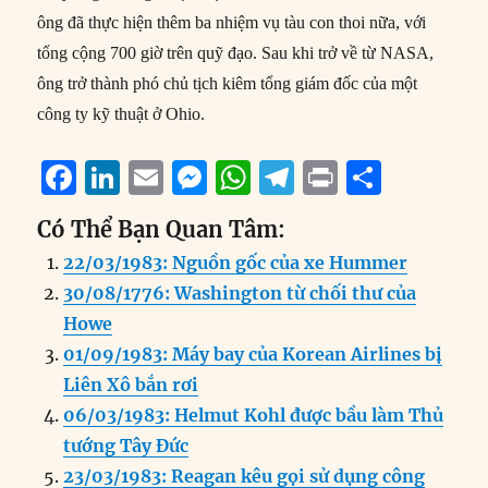
ông đã thực hiện thêm ba nhiệm vụ tàu con thoi nữa, với
tổng cộng 700 giờ trên quỹ đạo. Sau khi trở về từ NASA,
ông trở thành phó chủ tịch kiêm tổng giám đốc của một
công ty kỹ thuật ở Ohio.
F
Li
E
M
W
T
P
S
a
n
m
e
h
el
ri
h
Có Thể Bạn Quan Tâm:
c
k
ai
ss
at
e
n
a
22/03/1983: Nguồn gốc của xe Hummer
e
e
l
e
s
g
t
re
30/08/1776: Washington từ chối thư của
b
d
n
A
r
Howe
o
I
g
p
a
01/09/1983: Máy bay của Korean Airlines bị
o
n
er
p
m
Liên Xô bắn rơi
k
06/03/1983: Helmut Kohl được bầu làm Thủ
tướng Tây Đức
23/03/1983: Reagan kêu gọi sử dụng công