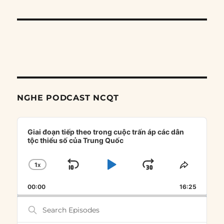
NGHE PODCAST NCQT
Audio
Player
Giai đoạn tiếp theo trong cuộc trấn áp các dân
tộc thiểu số của Trung Quốc
1
X
SKIP
PLAY
JUMP
CHANGE
SHARE
PLAYBACK
THIS
BACKWARD
PAUSE
FORWARD
00:00
RATE
16:25
EPISOD
Search
Episodes