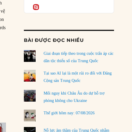
Podcast
h
của phe cánh hữu mới
Informatio
 vệ
04/08/2026
con
Tại sao Trung Quốc phủ nhận cuộc gặp với
rds
Ngoại trưởng Nhật Bản?
04/08/2026
BÀI ĐƯỢC ĐỌC NHIỀU
Điểm mù chiến lược của Trump tại Thái Bình
Dương
Giai đoạn tiếp theo trong cuộc trấn áp các
03/08/2026
dân tộc thiểu số của Trung Quốc
Đặt cược vào thất bại: Các quỹ đầu tư mạo
Tại sao AI lại là một rủi ro đối với Đảng
hiểm quốc gia và khía cạnh chính trị của vốn
Cộng sản Trung Quốc
rủi ro
02/08/2026
Mối nguy khi Châu Âu do dự hỗ trợ
phòng không cho Ukraine
Làm thế nào để kết thúc Chiến tranh Iran?
01/08/2026
Thế giới hôm nay: 07/08/2026
Chiến lược kế tiếp của Bắc Kinh ở Biển Đông
31/07/2026
Nỗ lực âm thầm của Trung Quốc nhằm