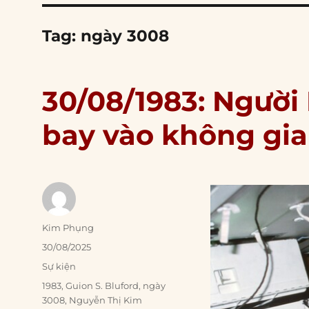
Tag:
ngày 3008
30/08/1983: Người
bay vào không gi
Author
Kim Phụng
Posted
30/08/2025
on
Categories
Sự kiện
Tags
1983
,
Guion S. Bluford
,
ngày
3008
,
Nguyễn Thị Kim