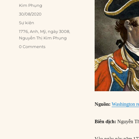
Author
Kim Phụng
Posted
30/08/2020
on
Categories
Sự kiện
Tags
1776
,
Anh
,
Mỹ
,
ngày 3008
,
Nguyễn Thị Kim Phụng
0 Comments
Nguồn:
Washington re
Biên dịch:
Nguyễn Th
Vào ngày này năm 177