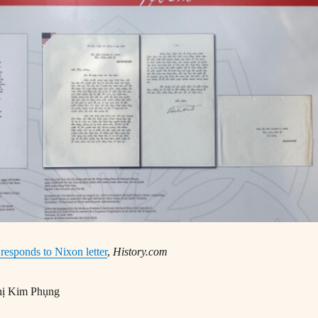
esponds to Nixon letter
,
History.com
ị Kim Phụng