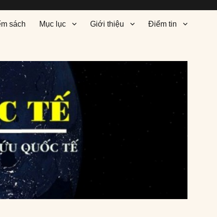
ểm sách
Mục lục
Giới thiệu
Điểm tin