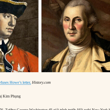
fuses Howe’s letter,
History.com
ị Kim Phụng
6, Tướng George Washington đã giải trình trước Hội nghị New York 