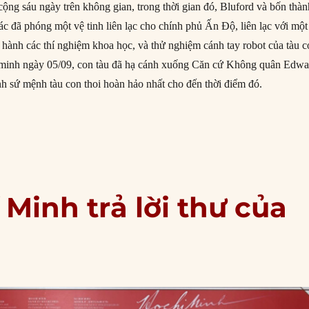
cộng sáu ngày trên không gian, trong thời gian đó, Bluford và bốn thàn
c đã phóng một vệ tinh liên lạc cho chính phủ Ấn Độ, liên lạc với một
tiến hành các thí nghiệm khoa học, và thử nghiệm cánh tay robot của tàu 
h minh ngày 05/09, con tàu đã hạ cánh xuống Căn cứ Không quân Edwa
nh sứ mệnh tàu con thoi hoàn hảo nhất cho đến thời điểm đó.
8/1983: Người Mỹ gốc Phi đầu tiên bay vào không gian”
 Minh trả lời thư của