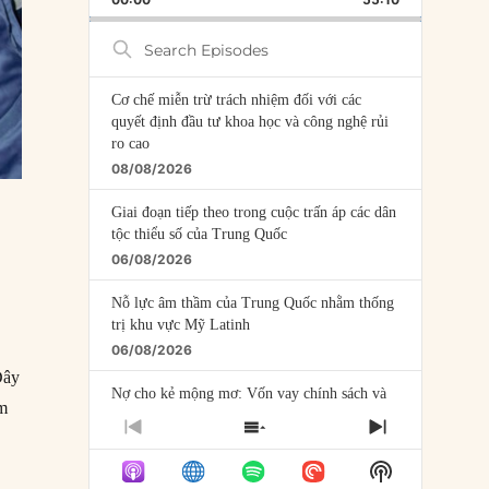
RATE
EPISODE
Search
Episodes
Cơ chế miễn trừ trách nhiệm đối với các
quyết định đầu tư khoa học và công nghệ rủi
ro cao
08/08/2026
Giai đoạn tiếp theo trong cuộc trấn áp các dân
tộc thiểu số của Trung Quốc
06/08/2026
Nỗ lực âm thầm của Trung Quốc nhằm thống
trị khu vực Mỹ Latinh
06/08/2026
Đây
Nợ cho kẻ mộng mơ: Vốn vay chính sách và
ầm
giới hạn của việc cho startup vay vốn
PREVIOUS
SHOW
NEXT
05/08/2026
EPISODE
EPISODES
EPISODE
Show
LIST
Mỹ Latinh đang trở thành “phòng thí nghiệm”