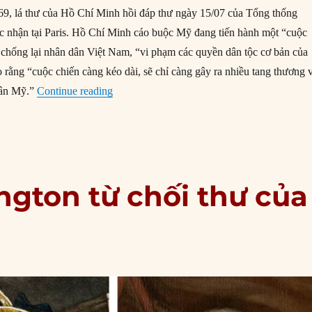
9, lá thư của Hồ Chí Minh hồi đáp thư ngày 15/07 của Tổng thống
c nhận tại Paris. Hồ Chí Minh cáo buộc Mỹ đang tiến hành một “cuộc
 chống lại nhân dân Việt Nam, “vi phạm các quyền dân tộc cơ bản của
 rằng “cuộc chiến càng kéo dài, sẽ chỉ càng gây ra nhiều tang thương 
“30/08/1969: Hồ Chí Minh trả lời thư của N
dân Mỹ.”
Continue reading
ngton từ chối thư của