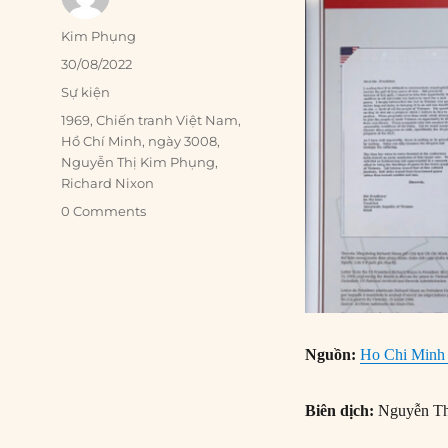
Author
Kim Phụng
Posted
30/08/2022
on
Categories
Sự kiện
Tags
1969
,
Chiến tranh Việt Nam
,
Hồ Chí Minh
,
ngày 3008
,
Nguyễn Thị Kim Phụng
,
Richard Nixon
0 Comments
Nguồn:
Ho Chi Minh r
Biên dịch:
Nguyễn Th