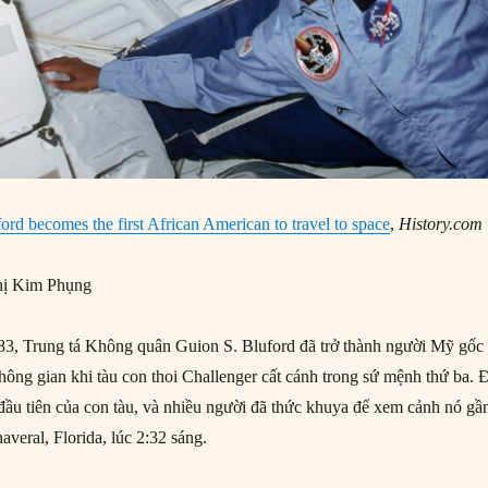
ord becomes the first African American to travel to space
,
History.com
ị Kim Phụng
3, Trung tá Không quân Guion S. Bluford đã trở thành người Mỹ gốc
hông gian khi tàu con thoi Challenger cất cánh trong sứ mệnh thứ ba. 
đầu tiên của con tàu, và nhiều người đã thức khuya để xem cảnh nó g
averal, Florida, lúc 2:32 sáng.