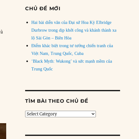
CHỦ ĐỀ MỚI
Hai bài diễn văn của Đại sứ Hoa Kỳ Elbridge
Durbrow trong dịp khởi công và khánh thành xa
và
lộ Sài Gòn – Biên Hòa
ixon”
Điểm khác biệt trong tư tưởng chiến tranh của
Việt Nam, Trung Quốc, Cuba
‘Black Myth: Wukong’ và sức mạnh mềm của
Trung Quốc
TÌM BÀI THEO CHỦ ĐỀ
Tìm
bài
theo
chủ