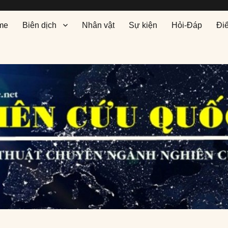
me
Biên dịch
Nhân vật
Sự kiện
Hỏi-Đáp
Đi