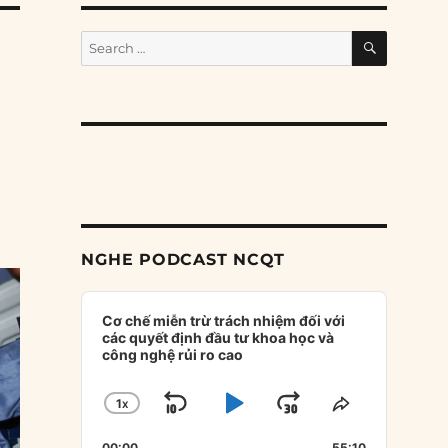
SEARCH
Search
for:
NGHE PODCAST NCQT
Audio
Player
Cơ chế miễn trừ trách nhiệm đối với
các quyết định đầu tư khoa học và
công nghệ rủi ro cao
1
X
SKIP
PLAY
JUMP
CHANGE
SHARE
PLAYBACK
THIS
BACKWARD
PAUSE
FORWARD
00:00
55:10