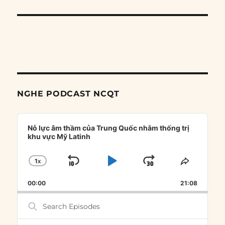
NGHE PODCAST NCQT
Audio
Player
Nỗ lực âm thầm của Trung Quốc nhằm thống trị
khu vực Mỹ Latinh
1
X
SKIP
PLAY
JUMP
CHANGE
SHARE
PLAYBACK
THIS
BACKWARD
PAUSE
FORWARD
00:00
RATE
21:08
EPISOD
Search
Episodes