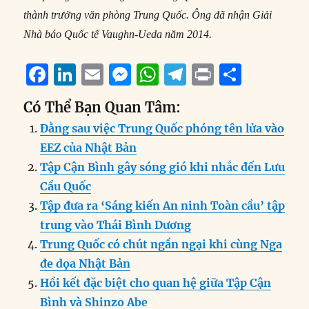
thành trưởng văn phòng Trung Quốc. Ông đã nhận Giải
Nhà báo Quốc tế Vaughn-Ueda năm 2014.
F
Li
E
M
W
T
P
S
a
n
m
e
h
el
ri
h
Có Thể Bạn Quan Tâm:
c
k
ai
ss
at
e
n
a
Đằng sau việc Trung Quốc phóng tên lửa vào
e
e
l
e
s
g
t
re
EEZ của Nhật Bản
b
d
n
A
r
Tập Cận Bình gây sóng gió khi nhắc đến Lưu
o
I
g
p
a
Cầu Quốc
o
n
er
p
m
Tập đưa ra ‘Sáng kiến An ninh Toàn cầu’ tập
k
trung vào Thái Bình Dương
Trung Quốc có chút ngần ngại khi cùng Nga
đe dọa Nhật Bản
Hồi kết đặc biệt cho quan hệ giữa Tập Cận
Bình và Shinzo Abe