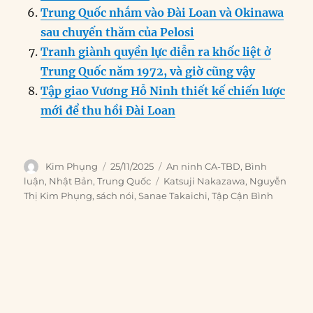
Trung Quốc nhắm vào Đài Loan và Okinawa
sau chuyến thăm của Pelosi
Tranh giành quyền lực diễn ra khốc liệt ở
Trung Quốc năm 1972, và giờ cũng vậy
Tập giao Vương Hỗ Ninh thiết kế chiến lược
mới để thu hồi Đài Loan
Author
Posted
Categories
Kim Phụng
25/11/2025
An ninh CA-TBD
,
Bình
on
Tags
luận
,
Nhật Bản
,
Trung Quốc
Katsuji Nakazawa
,
Nguyễn
Thị Kim Phụng
,
sách nói
,
Sanae Takaichi
,
Tập Cận Bình