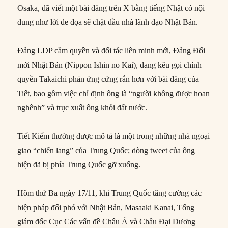
Osaka, đã viết một bài đăng trên X bằng tiếng Nhật có nội
dung như lời đe dọa sẽ chặt đầu nhà lãnh đạo Nhật Bản.
Đảng LDP cầm quyền và đối tác liên minh mới, Đảng Đổi
mới Nhật Bản (Nippon Ishin no Kai), đang kêu gọi chính
quyền Takaichi phản ứng cứng rắn hơn với bài đăng của
Tiết, bao gồm việc chỉ định ông là “người không được hoan
nghênh” và trục xuất ông khỏi đất nước.
Tiết Kiếm thường được mô tả là một trong những nhà ngoại
giao “chiến lang” của Trung Quốc; dòng tweet của ông
hiện đã bị phía Trung Quốc gỡ xuống.
Hôm thứ Ba ngày 17/11, khi Trung Quốc tăng cường các
biện pháp đối phó với Nhật Bản, Masaaki Kanai, Tổng
giám đốc Cục Các vấn đề Châu Á và Châu Đại Dương