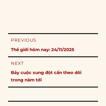
Post
PREVIOUS
navigation
Previous
Thế giới hôm nay: 24/11/2025
post:
NEXT
Next
Bảy cuộc xung đột cần theo dõi
post:
trong năm tới