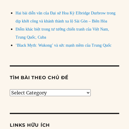
Hai bài diễn văn của Đại sứ Hoa Kỳ Elbridge Durbrow trong
dịp khởi công và khánh thành xa lộ Sài Gòn – Biên Hòa
Điểm khác biệt trong tư tưởng chiến tranh của Việt Nam,
Trung Quốc, Cuba
‘Black Myth: Wukong’ và sức mạnh mềm của Trung Quốc
TÌM BÀI THEO CHỦ ĐỀ
Tìm
bài
theo
chủ
đề
LINKS HỮU ÍCH