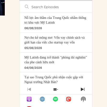
Search
Episodes
Nỗ lực âm thầm của Trung Quốc nhằm thống
trị khu vực Mỹ Latinh
06/08/2026
Nợ cho kẻ mộng mơ: Vốn vay chính sách và
giới hạn của việc cho startup vay vốn
05/08/2026
Mỹ Latinh đang trở thành “phòng thí nghiệm”
của phe cánh hữu mới
04/08/2026
Tại sao Trung Quốc phủ nhận cuộc gặp với
Ngoại trưởng Nhật Bản?
04/08/2026
PREVIOUS
SHOW
NEXT
EPISODE
EPISODES
EPISODE
Điểm mù chiến lược của Trump tại Thái Bình
Show
LIST
Dương
Podcast