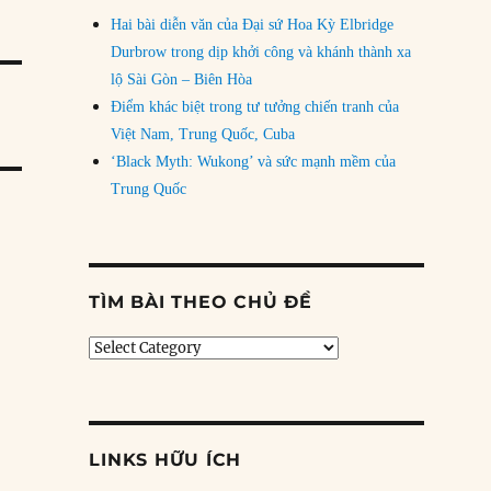
Hai bài diễn văn của Đại sứ Hoa Kỳ Elbridge
Durbrow trong dịp khởi công và khánh thành xa
lộ Sài Gòn – Biên Hòa
Điểm khác biệt trong tư tưởng chiến tranh của
Việt Nam, Trung Quốc, Cuba
‘Black Myth: Wukong’ và sức mạnh mềm của
Trung Quốc
TÌM BÀI THEO CHỦ ĐỀ
Tìm
bài
theo
chủ
đề
LINKS HỮU ÍCH