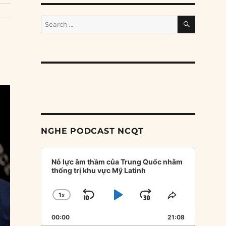
SEARCH
Search
for:
NGHE PODCAST NCQT
Audio
Player
Nỗ lực âm thầm của Trung Quốc nhằm
thống trị khu vực Mỹ Latinh
1
X
SKIP
PLAY
JUMP
CHANGE
SHARE
PLAYBACK
THIS
BACKWARD
PAUSE
FORWARD
00:00
RATE
21:08
EPISODE