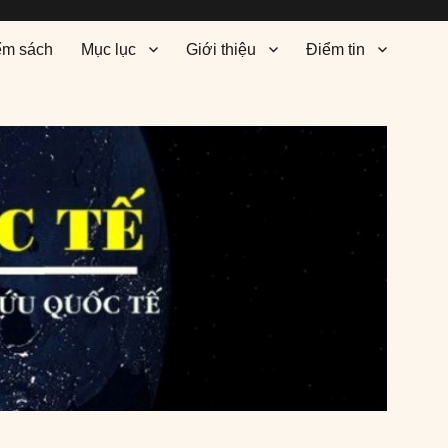
ểm sách
Mục lục
Giới thiệu
Điểm tin