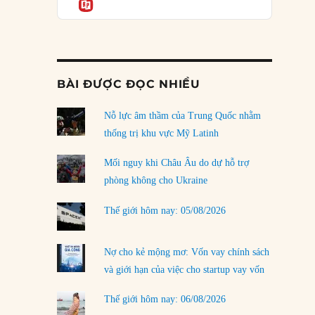
Informatio
03/08/2026
Đặt cược vào thất bại: Các quỹ đầu tư mạo
hiểm quốc gia và khía cạnh chính trị của vốn
rủi ro
02/08/2026
BÀI ĐƯỢC ĐỌC NHIỀU
Làm thế nào để kết thúc Chiến tranh Iran?
Nỗ lực âm thầm của Trung Quốc nhằm
01/08/2026
thống trị khu vực Mỹ Latinh
Chiến lược kế tiếp của Bắc Kinh ở Biển Đông
31/07/2026
Mối nguy khi Châu Âu do dự hỗ trợ
phòng không cho Ukraine
Trật tự thế giới mới: Các nước nhỏ sẽ luôn
phải chịu đựng?
Thế giới hôm nay: 05/08/2026
30/07/2026
Tập tìm cách chôn vùi bê bối chấn động vòng
Nợ cho kẻ mộng mơ: Vốn vay chính sách
tròn thân cận của mình
và giới hạn của việc cho startup vay vốn
29/07/2026
Thế giới hôm nay: 06/08/2026
LOAD MORE