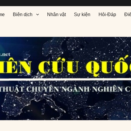
me
Biên dịch
Nhân vật
Sự kiện
Hỏi-Đáp
Đi