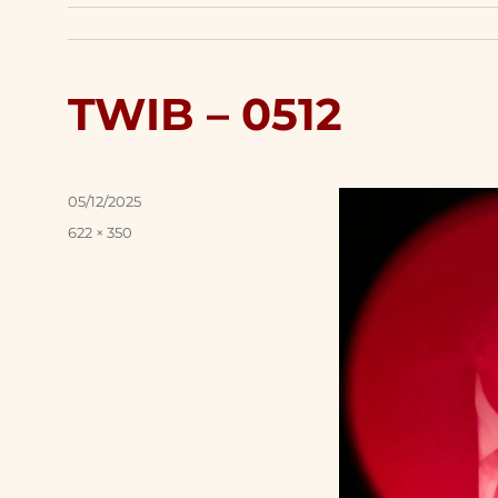
TWIB – 0512
Posted
05/12/2025
on
Full
622 × 350
size