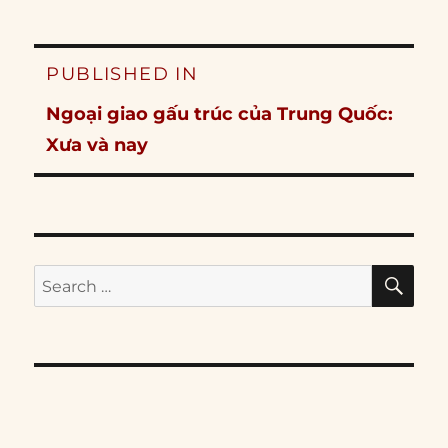
Post
PUBLISHED IN
navigation
Ngoại giao gấu trúc của Trung Quốc:
Xưa và nay
SE
Search
for: