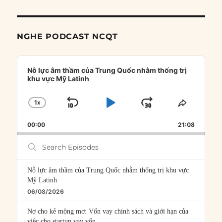
NGHE PODCAST NCQT
Audio
Player
Nỗ lực âm thầm của Trung Quốc nhằm thống trị
khu vực Mỹ Latinh
1
X
SKIP
PLAY
JUMP
CHANGE
SHARE
PLAYBACK
THIS
BACKWARD
PAUSE
FORWARD
00:00
RATE
21:08
EPISOD
Search
Episodes
Nỗ lực âm thầm của Trung Quốc nhằm thống trị khu vực
Mỹ Latinh
06/08/2026
Nợ cho kẻ mộng mơ: Vốn vay chính sách và giới hạn của
việc cho startup vay vốn