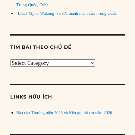
Trung Quốc, Cuba
‘Black Myth: Wukong’ và sức mạnh mềm của Trung Quốc
TÌM BÀI THEO CHỦ ĐỀ
Tìm
bài
theo
chủ
đề
LINKS HỮU ÍCH
Báo cáo Thường niên 2025 và Kêu gọi tài trợ năm 2026