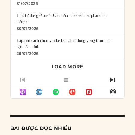
31/07/2026
Trật tự thế giới mới: Các nước nhỏ sẽ luôn phải chịu
đựng?
30/07/2026
Tập tìm cách chôn vùi bê bối chấn động vòng tròn thân
cận của mình
29/07/2026
LOAD MORE
PREVIOUS
SHOW
NEXT
EPISODE
EPISODES
EPISO
Show
LIST
Podcast
Informat
BÀI ĐƯỢC ĐỌC NHIỀU