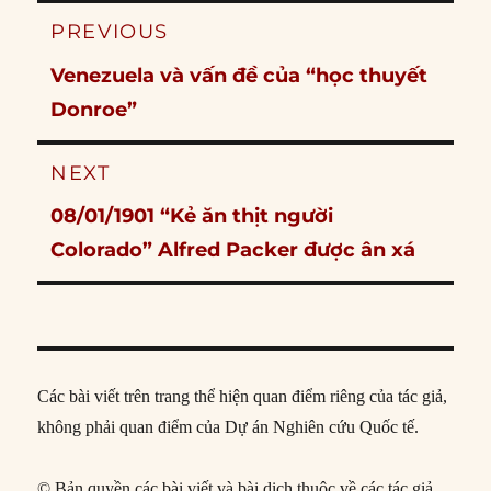
Post
PREVIOUS
navigation
Previous
Venezuela và vấn đề của “học thuyết
post:
Donroe”
NEXT
Next
08/01/1901 “Kẻ ăn thịt người
post:
Colorado” Alfred Packer được ân xá
Các bài viết trên trang thể hiện quan điểm riêng của tác giả,
không phải quan điểm của Dự án Nghiên cứu Quốc tế.
© Bản quyền các bài viết và bài dịch thuộc về các tác giả,