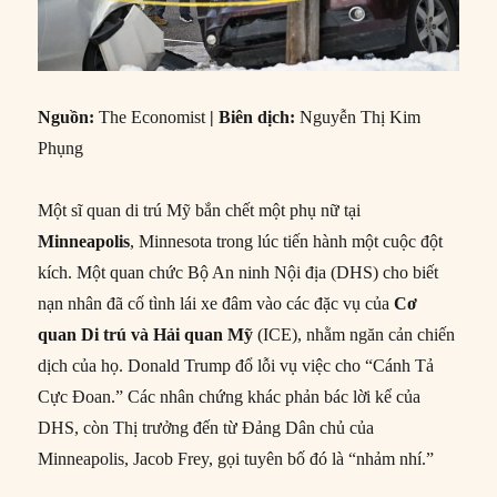
Nguồn:
The Economist
| Biên dịch:
Nguyễn Thị Kim
Phụng
Một sĩ quan di trú Mỹ bắn chết một phụ nữ tại
Minneapolis
, Minnesota trong lúc tiến hành một cuộc đột
kích. Một quan chức Bộ An ninh Nội địa (DHS) cho biết
nạn nhân đã cố tình lái xe đâm vào các đặc vụ của
Cơ
quan Di trú và Hải quan Mỹ
(ICE), nhằm ngăn cản chiến
dịch của họ. Donald Trump đổ lỗi vụ việc cho “Cánh Tả
Cực Đoan.” Các nhân chứng khác phản bác lời kể của
DHS, còn Thị trưởng đến từ Đảng Dân chủ của
Minneapolis, Jacob Frey, gọi tuyên bố đó là “nhảm nhí.”