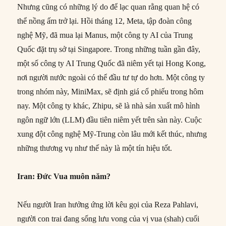
Nhưng cũng có những lý do để lạc quan rằng quan hệ có
thể nồng ấm trở lại. Hồi tháng 12, Meta, tập đoàn công
nghệ Mỹ, đã mua lại Manus, một công ty AI của Trung
Quốc đặt trụ sở tại Singapore. Trong những tuần gần đây,
một số công ty AI Trung Quốc đã niêm yết tại Hong Kong,
nơi người nước ngoài có thể đầu tư tự do hơn. Một công ty
trong nhóm này, MiniMax, sẽ định giá cổ phiếu trong hôm
nay. Một công ty khác, Zhipu, sẽ là nhà sản xuất mô hình
ngôn ngữ lớn (LLM) đầu tiên niêm yết trên sàn này. Cuộc
xung đột công nghệ Mỹ-Trung còn lâu mới kết thúc, nhưng
những thương vụ như thế này là một tín hiệu tốt.
Iran: Đức Vua muôn năm?
Nếu người Iran hưởng ứng lời kêu gọi của Reza Pahlavi,
người con trai đang sống lưu vong của vị vua (shah) cuối