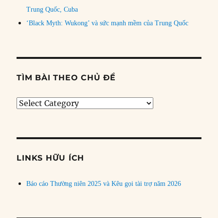
Trung Quốc, Cuba
‘Black Myth: Wukong’ và sức mạnh mềm của Trung Quốc
TÌM BÀI THEO CHỦ ĐỀ
Tìm
bài
theo
chủ
đề
LINKS HỮU ÍCH
Báo cáo Thường niên 2025 và Kêu gọi tài trợ năm 2026