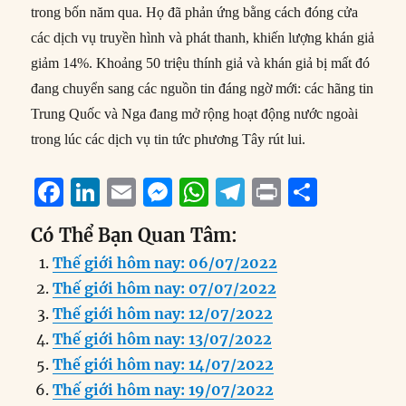
trong bốn năm qua. Họ đã phản ứng bằng cách đóng cửa
các dịch vụ truyền hình và phát thanh, khiến lượng khán giả
giảm 14%. Khoảng 50 triệu thính giả và khán giả bị mất đó
đang chuyển sang các nguồn tin đáng ngờ mới: các hãng tin
Trung Quốc và Nga đang mở rộng hoạt động nước ngoài
trong lúc các dịch vụ tin tức phương Tây rút lui.
F
Li
E
M
W
T
P
S
a
n
m
e
h
el
ri
h
Có Thể Bạn Quan Tâm:
c
k
ai
ss
at
e
n
a
Thế giới hôm nay: 06/07/2022
e
e
l
e
s
g
t
re
Thế giới hôm nay: 07/07/2022
b
d
n
A
r
Thế giới hôm nay: 12/07/2022
o
I
g
p
a
Thế giới hôm nay: 13/07/2022
o
n
er
p
m
Thế giới hôm nay: 14/07/2022
k
Thế giới hôm nay: 19/07/2022