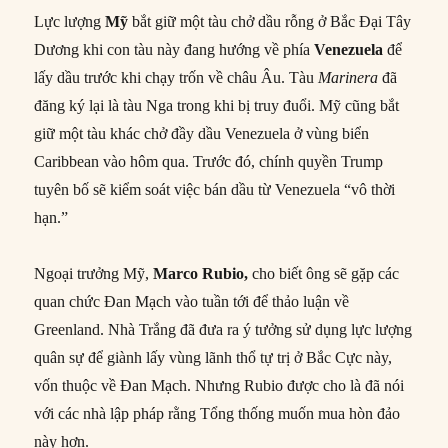
Lực lượng
Mỹ
bắt giữ một tàu chở dầu rỗng ở Bắc Đại Tây
Dương khi con tàu này đang hướng về phía
Venezuela
để
lấy dầu trước khi chạy trốn về châu Âu. Tàu
Marinera
đã
đăng ký lại là tàu Nga trong khi bị truy đuổi. Mỹ cũng bắt
giữ một tàu khác chở đầy dầu Venezuela ở vùng biển
Caribbean vào hôm qua. Trước đó, chính quyền Trump
tuyên bố sẽ kiểm soát việc bán dầu từ Venezuela “vô thời
hạn.”
Ngoại trưởng Mỹ,
Marco Rubio,
cho biết ông sẽ gặp các
quan chức Đan Mạch vào tuần tới để thảo luận về
Greenland. Nhà Trắng đã đưa ra ý tưởng sử dụng lực lượng
quân sự để giành lấy vùng lãnh thổ tự trị ở Bắc Cực này,
vốn thuộc về Đan Mạch. Nhưng Rubio được cho là đã nói
với các nhà lập pháp rằng Tổng thống muốn mua hòn đảo
này hơn.