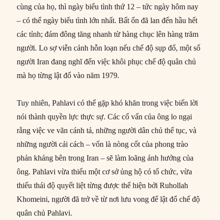
cùng của họ, thì ngày biểu tình thứ 12 – tức ngày hôm nay
– có thể ngày biểu tình lớn nhất. Bất ổn đã lan đến hầu hết
các tỉnh; đám đông tăng nhanh từ hàng chục lên hàng trăm
người. Lo sợ viễn cảnh hỗn loạn nếu chế độ sụp đổ, một số
người Iran đang nghĩ đến việc khôi phục chế độ quân chủ
mà họ từng lật đổ vào năm 1979.
Tuy nhiên, Pahlavi có thể gặp khó khăn trong việc biến lời
nói thành quyền lực thực sự. Các cố vấn của ông lo ngại
rằng việc ve vãn cánh tả, những người dân chủ thế tục, và
những người cải cách – vốn là nòng cốt của phong trào
phản kháng bên trong Iran – sẽ làm loãng ảnh hưởng của
ông. Pahlavi vừa thiếu một cơ sở ủng hộ có tổ chức, vừa
thiếu thái độ quyết liệt từng được thể hiện bởi Ruhollah
Khomeini, người đã trở về từ nơi lưu vong để lật đổ chế độ
quân chủ Pahlavi.