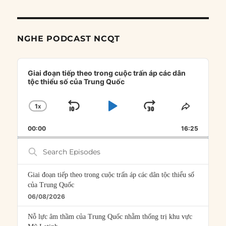
NGHE PODCAST NCQT
Audio
Player
Giai đoạn tiếp theo trong cuộc trấn áp các dân
tộc thiểu số của Trung Quốc
1
X
SKIP
PLAY
JUMP
CHANGE
SHARE
PLAYBACK
THIS
BACKWARD
PAUSE
FORWARD
00:00
RATE
16:25
EPISOD
Search
Episodes
Giai đoạn tiếp theo trong cuộc trấn áp các dân tộc thiểu số
của Trung Quốc
06/08/2026
Nỗ lực âm thầm của Trung Quốc nhằm thống trị khu vực