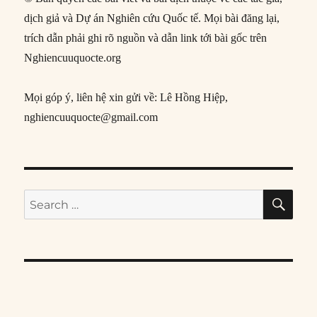
dịch giả và Dự án Nghiên cứu Quốc tế. Mọi bài đăng lại,
trích dẫn phải ghi rõ nguồn và dẫn link tới bài gốc trên
Nghiencuuquocte.org
Mọi góp ý, liên hệ xin gửi về: Lê Hồng Hiệp,
nghiencuuquocte@gmail.com
SE
Search
for: