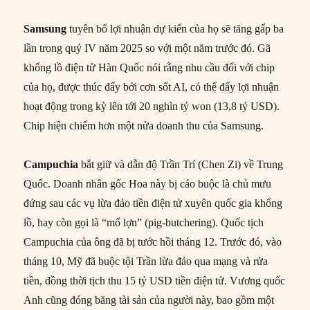
Samsung
tuyên bố lợi nhuận dự kiến của họ sẽ tăng gấp ba
lần trong quý IV năm 2025 so với một năm trước đó. Gã
khổng lồ điện tử Hàn Quốc nói rằng nhu cầu đối với chip
của họ, được thúc đẩy bởi cơn sốt AI, có thể đẩy lợi nhuận
hoạt động trong kỳ lên tới 20 nghìn tỷ won (13,8 tỷ USD).
Chip hiện chiếm hơn một nửa doanh thu của Samsung.
Campuchia
bắt giữ và dẫn độ Trần Trí (Chen Zi) về Trung
Quốc. Doanh nhân gốc Hoa này bị cáo buộc là chủ mưu
đứng sau các vụ lừa đảo tiền điện tử xuyên quốc gia khổng
lồ, hay còn gọi là “mổ lợn” (pig-butchering). Quốc tịch
Campuchia của ông đã bị tước hồi tháng 12. Trước đó, vào
tháng 10, Mỹ đã buộc tội Trần lừa đảo qua mạng và rửa
tiền, đồng thời tịch thu 15 tỷ USD tiền điện tử. Vương quốc
Anh cũng đóng băng tài sản của người này, bao gồm một