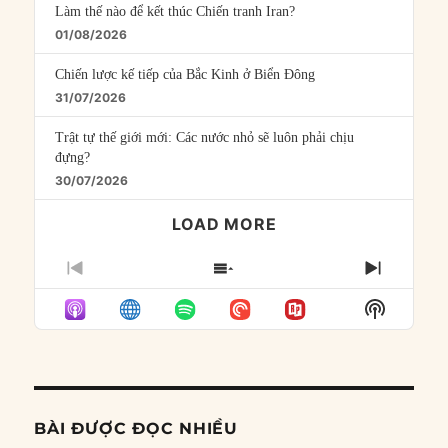
Làm thế nào để kết thúc Chiến tranh Iran?
01/08/2026
Chiến lược kế tiếp của Bắc Kinh ở Biển Đông
31/07/2026
Trật tự thế giới mới: Các nước nhỏ sẽ luôn phải chịu
đựng?
30/07/2026
LOAD MORE
PREVIOUS
SHOW
NEXT
EPISODE
EPISODES
EPISO
Show
LIST
Podcast
Informat
BÀI ĐƯỢC ĐỌC NHIỀU