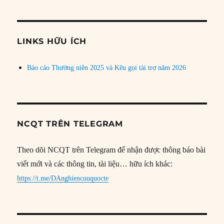
theo
chủ
đề
LINKS HỮU ÍCH
Báo cáo Thường niên 2025 và Kêu gọi tài trợ năm 2026
NCQT TRÊN TELEGRAM
Theo dõi NCQT trên Telegram để nhận được thông báo bài
viết mới và các thông tin, tài liệu… hữu ích khác:
https://t.me/DAnghiencuuquocte