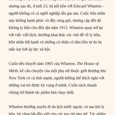
nhưng sau đó, ở tuổi 23, bà kết hôn với Edward Wharton –
người không có cả nghề nghiệp lẫn gia sản. Cuộc hôn nhân
này không hạnh phúc và đầy sóng gió, nhưng cặp đôi đã
không ly hôn cho đến tận năm 1913. Wharton quay trở lại
với việc viết lách, thường khai thác các chủ đề về ly hôn,
hôn nhân bất hạnh và những cá nhân có tâm hồn tự do bị
mắc kẹt bởi áp lực xã hội.
Cuốn tiểu thuyết năm 1905 của Wharton,
The House of
Mirth
, kể câu chuyện của một phụ nữ thuộc giới thượng lưu
New York có cá tính mạnh, người không thể thích nghi với
những vai trò được kỳ vọng ở mình. Cuốn sách nhanh
chóng trở thành tác phẩm bán chạy nhất.
Wharton thường xuyên đi du lịch nước ngoài, và sau khi ly
hôn, bà cũng bắt đầu viết cho các tạp chí phụ nữ. Tác phẩm