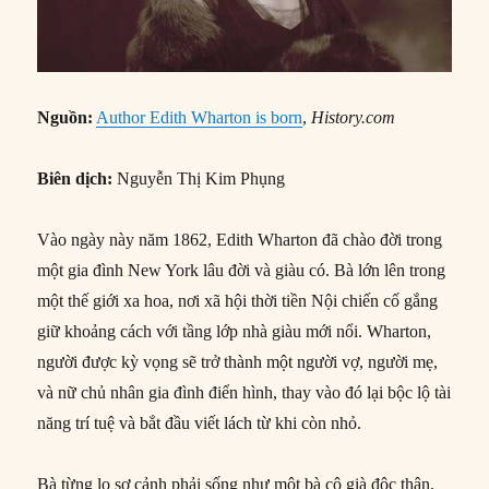
Nguồn:
Author Edith Wharton is born
,
History.com
Biên dịch:
Nguyễn Thị Kim Phụng
Vào ngày này năm 1862, Edith Wharton đã chào đời trong
một gia đình New York lâu đời và giàu có. Bà lớn lên trong
một thế giới xa hoa, nơi xã hội thời tiền Nội chiến cố gắng
giữ khoảng cách với tầng lớp nhà giàu mới nổi. Wharton,
người được kỳ vọng sẽ trở thành một người vợ, người mẹ,
và nữ chủ nhân gia đình điển hình, thay vào đó lại bộc lộ tài
năng trí tuệ và bắt đầu viết lách từ khi còn nhỏ.
Bà từng lo sợ cảnh phải sống như một bà cô già độc thân,