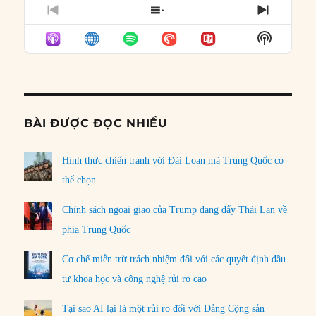
PREVIOUS
SHOW
NEXT
EPISODE
EPISODES
EPISO
Show
LIST
Podcast
Informat
BÀI ĐƯỢC ĐỌC NHIỀU
Hình thức chiến tranh với Đài Loan mà Trung Quốc có
thể chọn
Chính sách ngoại giao của Trump đang đẩy Thái Lan về
phía Trung Quốc
Cơ chế miễn trừ trách nhiệm đối với các quyết định đầu
tư khoa học và công nghệ rủi ro cao
Tại sao AI lại là một rủi ro đối với Đảng Cộng sản