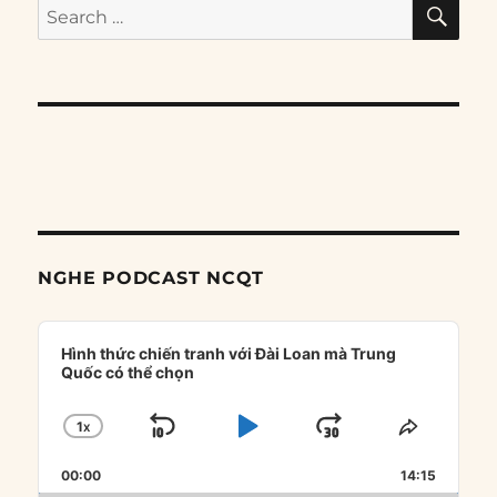
SE
Search
for:
NGHE PODCAST NCQT
Audio
Player
Hình thức chiến tranh với Đài Loan mà Trung
Quốc có thể chọn
1
X
SKIP
PLAY
JUMP
CHANGE
SHARE
PLAYBACK
THIS
BACKWARD
PAUSE
FORWARD
00:00
RATE
14:15
EPISOD