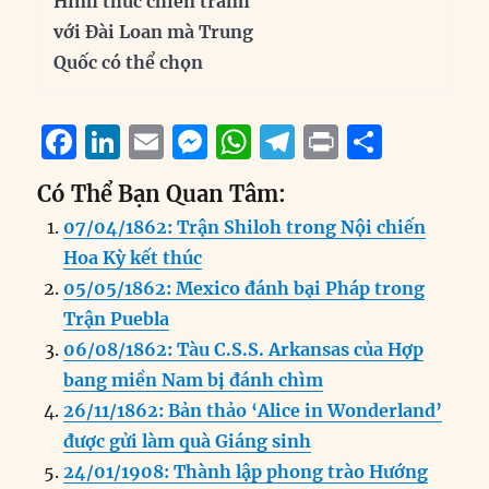
Hình thức chiến tranh
với Đài Loan mà Trung
Quốc có thể chọn
F
Li
E
M
W
T
P
S
a
n
m
e
h
el
ri
h
Có Thể Bạn Quan Tâm:
c
k
ai
ss
at
e
n
a
07/04/1862: Trận Shiloh trong Nội chiến
e
e
l
e
s
g
t
re
Hoa Kỳ kết thúc
b
d
n
A
r
05/05/1862: Mexico đánh bại Pháp trong
o
I
g
p
a
Trận Puebla
o
n
er
p
m
06/08/1862: Tàu C.S.S. Arkansas của Hợp
k
bang miền Nam bị đánh chìm
26/11/1862: Bản thảo ‘Alice in Wonderland’
được gửi làm quà Giáng sinh
24/01/1908: Thành lập phong trào Hướng