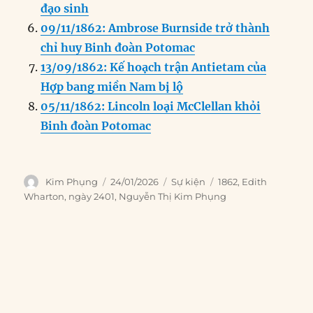
đạo sinh
09/11/1862: Ambrose Burnside trở thành
chỉ huy Binh đoàn Potomac
13/09/1862: Kế hoạch trận Antietam của
Hợp bang miền Nam bị lộ
05/11/1862: Lincoln loại McClellan khỏi
Binh đoàn Potomac
Author
Posted
Categories
Tags
Kim Phụng
24/01/2026
Sự kiện
1862
,
Edith
on
Wharton
,
ngày 2401
,
Nguyễn Thị Kim Phụng