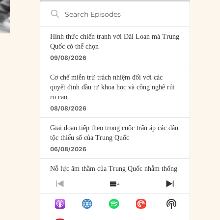
Search
Episodes
Hình thức chiến tranh với Đài Loan mà Trung
Quốc có thể chọn
09/08/2026
Cơ chế miễn trừ trách nhiệm đối với các
quyết định đầu tư khoa học và công nghệ rủi
ro cao
08/08/2026
Giai đoạn tiếp theo trong cuộc trấn áp các dân
tộc thiểu số của Trung Quốc
06/08/2026
Nỗ lực âm thầm của Trung Quốc nhằm thống
trị khu vực Mỹ Latinh
PREVIOUS
SHOW
NEXT
06/08/2026
EPISODE
EPISODES
EPISODE
Show
LIST
Nợ cho kẻ mộng mơ: Vốn vay chính sách và
Podcast
giới hạn của việc cho startup vay vốn