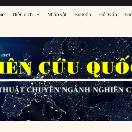
me
Biên dịch
Nhân vật
Sự kiện
Hỏi-Đáp
Đi