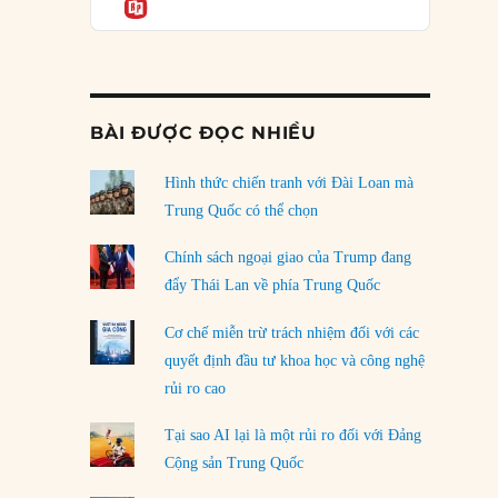
Informatio
05/08/2026
Mỹ Latinh đang trở thành “phòng thí nghiệm”
của phe cánh hữu mới
04/08/2026
BÀI ĐƯỢC ĐỌC NHIỀU
Tại sao Trung Quốc phủ nhận cuộc gặp với
Ngoại trưởng Nhật Bản?
Hình thức chiến tranh với Đài Loan mà
04/08/2026
Trung Quốc có thể chọn
Điểm mù chiến lược của Trump tại Thái Bình
Chính sách ngoại giao của Trump đang
Dương
đẩy Thái Lan về phía Trung Quốc
03/08/2026
Cơ chế miễn trừ trách nhiệm đối với các
Đặt cược vào thất bại: Các quỹ đầu tư mạo
quyết định đầu tư khoa học và công nghệ
hiểm quốc gia và khía cạnh chính trị của vốn
rủi ro cao
rủi ro
02/08/2026
Tại sao AI lại là một rủi ro đối với Đảng
Làm thế nào để kết thúc Chiến tranh Iran?
Cộng sản Trung Quốc
01/08/2026