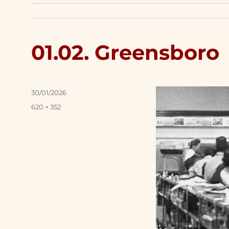
01.02. Greensboro
Posted
30/01/2026
on
Full
620 × 352
size