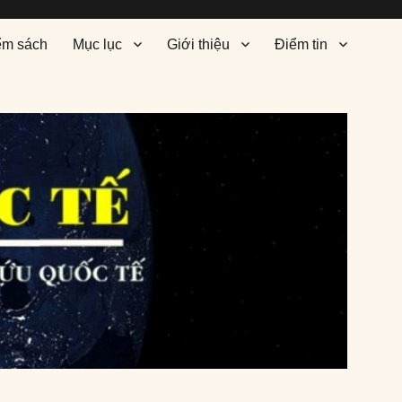
ểm sách
Mục lục
Giới thiệu
Điểm tin