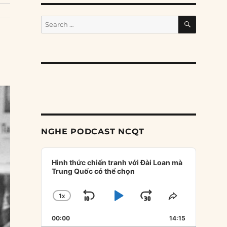
SEARCH
Search
for:
NGHE PODCAST NCQT
Audio
Player
Hình thức chiến tranh với Đài Loan mà
Trung Quốc có thể chọn
1
X
SKIP
PLAY
JUMP
CHANGE
SHARE
PLAYBACK
THIS
BACKWARD
PAUSE
FORWARD
00:00
RATE
14:15
EPISODE