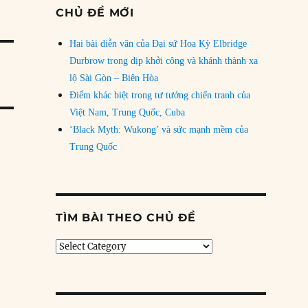
CHỦ ĐỀ MỚI
Hai bài diễn văn của Đại sứ Hoa Kỳ Elbridge
Durbrow trong dịp khởi công và khánh thành xa
lộ Sài Gòn – Biên Hòa
Điểm khác biệt trong tư tưởng chiến tranh của
Việt Nam, Trung Quốc, Cuba
‘Black Myth: Wukong’ và sức mạnh mềm của
Trung Quốc
TÌM BÀI THEO CHỦ ĐỀ
Tìm
bài
theo
chủ
đề