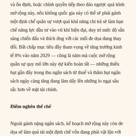
và ổn định, hoặc chính quyền tiếp theo đảo ngược quá trình
mở rộng này, nếu không quốc gia này có thể sẽ phải gánh
một định chế quân sự vượt quá khả năng chi trả sẽ làm hạn
chế năng lực đầu tư vào vũ khí hiện đại, duy trì mức độ sẵn
sàng chiến đấu và thích ứng với các mối đe dọa đang thay
đổi. Bất chấp mục tiêu đầy tham vọng về tăng trưởng kinh
tế 8% vào năm 2029 — cũng là năm mà cuộc mở rộng
quân sự quy mô lớn này dự kiến hoàn tất — những thiếu
hụt gần đây trong thu ngân sách từ thuế và thâm hụt ngân
sách ngày càng tăng đang làm dấy lên những lo ngại sâu
sắc hơn về mặt tài chính.
Đ
iểm nghẽn thể chế
Ngoài gánh nặng ngân sách, kế hoạch mở rộng này còn đe
dọa sẽ làm quá tải một định chế vốn đang phải vật lộn với