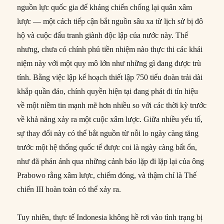
nguồn lực quốc gia để kháng chiến chống lại quân xâm
lược — một cách tiếp cận bắt nguồn sâu xa từ lịch sử bị đô
hộ và cuộc đấu tranh giành độc lập của nước này. Thế
nhưng, chưa có chính phủ tiền nhiệm nào thực thi các khái
niệm này với một quy mô lớn như những gì đang được trù
tính. Bằng việc lập kế hoạch thiết lập 750 tiểu đoàn trải dài
khắp quần đảo, chính quyền hiện tại đang phát đi tín hiệu
về một niềm tin mạnh mẽ hơn nhiều so với các thời kỳ trước
về khả năng xảy ra một cuộc xâm lược. Giữa nhiều yếu tố,
sự thay đổi này có thể bắt nguồn từ nỗi lo ngày càng tăng
trước một hệ thống quốc tế được coi là ngày càng bất ổn,
như đã phản ánh qua những cảnh báo lặp đi lặp lại của ông
Prabowo rằng xâm lược, chiếm đóng, và thậm chí là Thế
chiến III hoàn toàn có thể xảy ra.
Tuy nhiên, thực tế Indonesia không hề rơi vào tình trạng bị