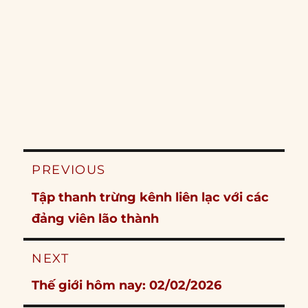
Post
PREVIOUS
navigation
Previous
Tập thanh trừng kênh liên lạc với các
post:
đảng viên lão thành
NEXT
Next
Thế giới hôm nay: 02/02/2026
post: