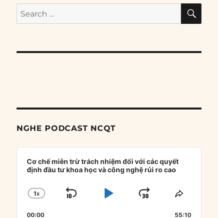
SE
Search
for:
NGHE PODCAST NCQT
Audio
Player
Cơ chế miễn trừ trách nhiệm đối với các quyết
định đầu tư khoa học và công nghệ rủi ro cao
1
X
SKIP
PLAY
JUMP
CHANGE
SHARE
PLAYBACK
THIS
BACKWARD
PAUSE
FORWARD
00:00
RATE
55:10
EPISOD