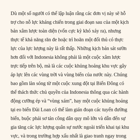
Dù một số người có thể lập luận rằng các đơn vị này sẽ hỗ
trợ cho nỗ lực kháng chiến trong giai đoạn sau của một kịch
bản xâm lược toàn diện (vốn cực kỳ khó xảy ra), nhưng
thực tế khả năng răn đe hoặc trì hoãn một đối thủ có thực
lực của lực lượng này là rất thấp. Những kịch bản sát sườn
hơn đối với Indonesia không phải là một cuộc xâm lược
trực tiếp trên bộ, mà là các cuộc khủng hoảng khu vực gây
áp lực lên các vùng trời và vùng biển của nước này. Chúng
bao gồm làn sóng từ một cuộc xung đột tại Biển Đông có
thể thách thức chủ quyền của Indonesia thông qua các hành
động cưỡng ép và “vùng xám”, hay một cuộc khủng hoảng
tại eo biển Đài Loan có thể làm gián đoạn các tuyến đường
biển, buộc phải sơ tán công dân quy mô lớn và dẫn đến sự
gia tăng các lực lượng quân sự nước ngoài triển khai tại khu
vực, và trong trường hợp xấu nhất là giao tranh ngay trong