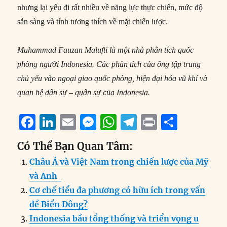
nhưng lại yếu đi rất nhiều về năng lực thực chiến, mức độ
sẵn sàng và tính tương thích về mặt chiến lược.
Muhammad Fauzan Malufti là một nhà phân tích quốc
phòng người Indonesia. Các phân tích của ông tập trung
chủ yếu vào ngoại giao quốc phòng, hiện đại hóa vũ khí và
quan hệ dân sự – quân sự của Indonesia.
F
Li
E
M
W
T
P
S
a
n
m
e
h
el
ri
h
Có Thể Bạn Quan Tâm:
c
k
ai
ss
at
e
n
a
Châu Á và Việt Nam trong chiến lược của Mỹ
e
e
l
e
s
g
t
re
và Anh
b
d
n
A
r
Cơ chế tiểu đa phương có hữu ích trong vấn
o
I
g
p
a
đề Biển Đông?
o
n
er
p
m
Indonesia bầu tổng thống và triển vọng u