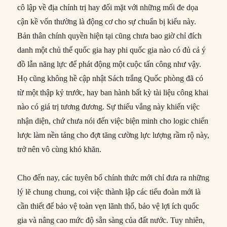
cô lập về địa chính trị hay đối mặt với những mối đe dọa
cận kề vốn thường là động cơ cho sự chuẩn bị kiểu này.
Bản thân chính quyền hiện tại cũng chưa bao giờ chỉ đích
danh một chủ thể quốc gia hay phi quốc gia nào có đủ cả ý
đồ lẫn năng lực để phát động một cuộc tấn công như vậy.
Họ cũng không hề cập nhật Sách trắng Quốc phòng đã có
từ một thập kỷ trước, hay ban hành bất kỳ tài liệu công khai
nào có giá trị tương đương. Sự thiếu vắng này khiến việc
nhận diện, chứ chưa nói đến việc biện minh cho logic chiến
lược làm nền tảng cho đợt tăng cường lực lượng rầm rộ này,
trở nên vô cùng khó khăn.
Cho đến nay, các tuyên bố chính thức mới chỉ đưa ra những
lý lẽ chung chung, coi việc thành lập các tiểu đoàn mới là
cần thiết để bảo vệ toàn vẹn lãnh thổ, bảo vệ lợi ích quốc
gia và nâng cao mức độ sẵn sàng của đất nước. Tuy nhiên,