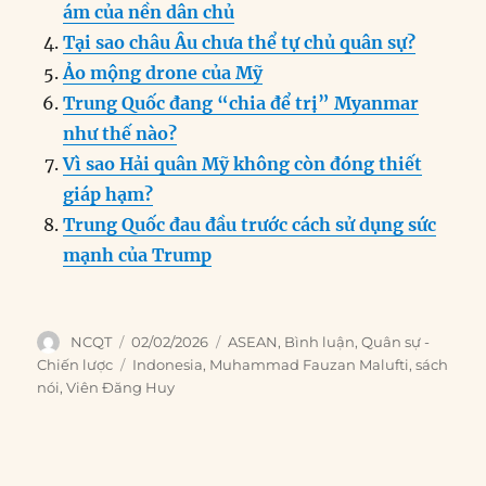
k
ám của nền dân chủ
Tại sao châu Âu chưa thể tự chủ quân sự?
Ảo mộng drone của Mỹ
Trung Quốc đang “chia để trị” Myanmar
như thế nào?
Vì sao Hải quân Mỹ không còn đóng thiết
giáp hạm?
Trung Quốc đau đầu trước cách sử dụng sức
mạnh của Trump
Author
Posted
Categories
NCQT
02/02/2026
ASEAN
,
Bình luận
,
Quân sự -
on
Tags
Chiến lược
Indonesia
,
Muhammad Fauzan Malufti
,
sách
nói
,
Viên Đăng Huy