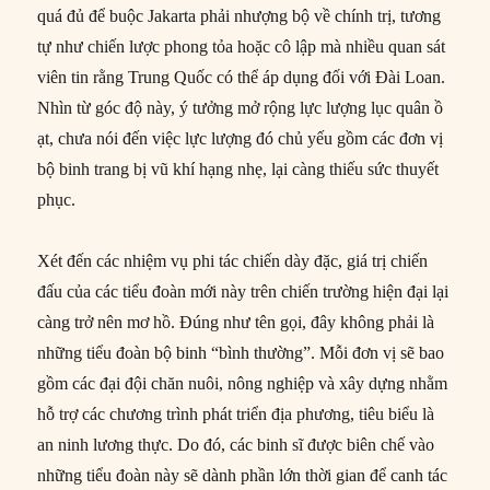
quá đủ để buộc Jakarta phải nhượng bộ về chính trị, tương
tự như chiến lược phong tỏa hoặc cô lập mà nhiều quan sát
viên tin rằng Trung Quốc có thể áp dụng đối với Đài Loan.
Nhìn từ góc độ này, ý tưởng mở rộng lực lượng lục quân ồ
ạt, chưa nói đến việc lực lượng đó chủ yếu gồm các đơn vị
bộ binh trang bị vũ khí hạng nhẹ, lại càng thiếu sức thuyết
phục.
Xét đến các nhiệm vụ phi tác chiến dày đặc, giá trị chiến
đấu của các tiểu đoàn mới này trên chiến trường hiện đại lại
càng trở nên mơ hồ. Đúng như tên gọi, đây không phải là
những tiểu đoàn bộ binh “bình thường”. Mỗi đơn vị sẽ bao
gồm các đại đội chăn nuôi, nông nghiệp và xây dựng nhằm
hỗ trợ các chương trình phát triển địa phương, tiêu biểu là
an ninh lương thực. Do đó, các binh sĩ được biên chế vào
những tiểu đoàn này sẽ dành phần lớn thời gian để canh tác