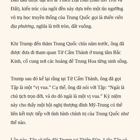
Đất), kiến trúc của ngôi đền này dựa trên một tín ngưỡng
vũ trụ học truyền thống của Trung Quốc gọi là
thiên viên
địa phương
, nghĩa là trời tròn, đất vuông.
Khi Trump đến thăm Trung Quốc chín năm trước, ông đã
được đưa đi tham quan Tử Cấm Thành ở trung tâm Bắc
Kinh, cố cung nơi các hoàng đế Trung Hoa từng sinh sống.
Trump sau đó kể lại rằng tại Tử Cấm Thành, ông đã gọi
Tập là một “vị vua.” Cụ thể, ông đã nói với Tập: “Ngài là
chủ tịch trọn đời, và do đó ngài là một vị vua.” Kỷ niệm
này cho thấy một hội nghị thượng đỉnh Mỹ-Trung có thể
liên kết trực tiếp với tình hình chính trị của Trung Quốc như
thế nào.
Lần này, Tập sẽ tiếp đãi Trump tại Thiên Đàn. Liệu Tập có