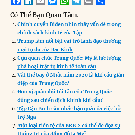
F
Li
E
M
W
T
P
S
a
n
m
e
h
el
ri
h
Có Thể Bạn Quan Tâm:
c
k
ai
ss
at
e
n
a
Chính quyền Biden nhìn thấy vấn đề trong
e
e
l
e
s
g
t
re
chính sách kinh tế của Tập
b
d
n
A
r
Trump làm nổi bật vai trò lãnh đạo thương
o
I
g
p
a
mại tự do của Bắc Kinh
o
n
er
p
m
Cựu quan chức Trung Quốc: Mỹ là lực lượng
k
phá hoại trật tự kinh tế toàn cầu
Vật thể bay ở Nhật năm 2020 là khí cầu gián
điệp của Trung Quốc?
Đơn vị quân đội tối tân của Trung Quốc
đứng sau chiến dịch khinh khí cầu?
Tập Cận Bình cân nhắc hậu quả của việc hỗ
trợ Nga
Một loại tiền tệ của BRICS có thể đe dọa sự
thống trị của đồng đô la Mỹ?