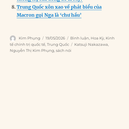
Trung Quốc xôn xao về phát biểu của
Macron gọi Nga là ‘chư hầu’
Author
Posted
Categories
Kim Phụng
19/05/2026
Bình luận
,
Hoa Kỳ
,
Kinh
on
Tags
tế chính trị quốc tế
,
Trung Quốc
Katsuji Nakazawa
,
Nguyễn Thị Kim Phụng
,
sách nói