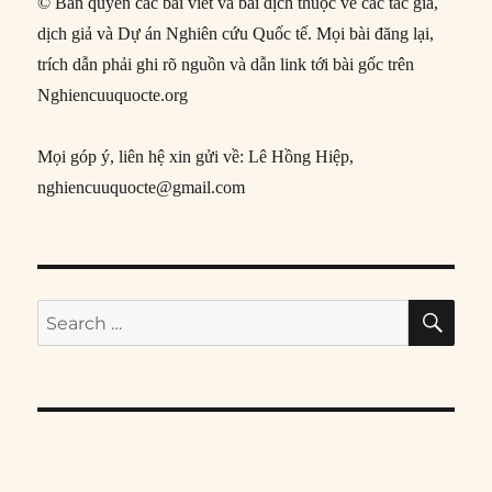
© Bản quyền các bài viết và bài dịch thuộc về các tác giả,
dịch giả và Dự án Nghiên cứu Quốc tế. Mọi bài đăng lại,
trích dẫn phải ghi rõ nguồn và dẫn link tới bài gốc trên
Nghiencuuquocte.org
Mọi góp ý, liên hệ xin gửi về: Lê Hồng Hiệp,
nghiencuuquocte@gmail.com
SE
Search
for: