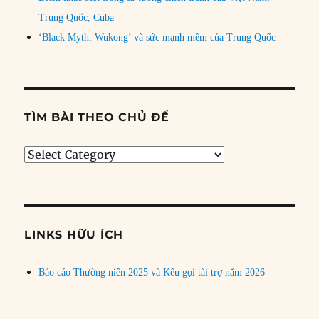
Trung Quốc, Cuba
‘Black Myth: Wukong’ và sức mạnh mềm của Trung Quốc
TÌM BÀI THEO CHỦ ĐỀ
Tìm
bài
theo
chủ
đề
LINKS HỮU ÍCH
Báo cáo Thường niên 2025 và Kêu gọi tài trợ năm 2026