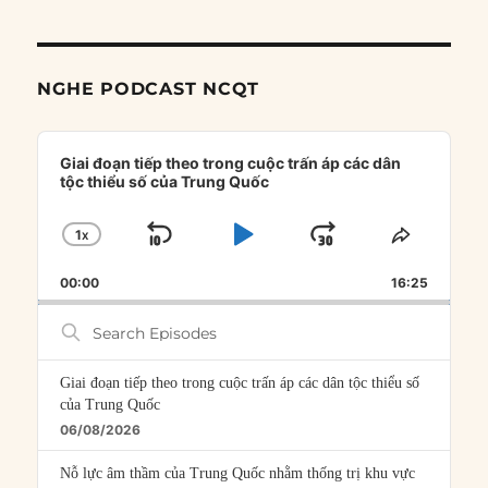
NGHE PODCAST NCQT
Audio
Player
Giai đoạn tiếp theo trong cuộc trấn áp các dân
tộc thiểu số của Trung Quốc
1
X
SKIP
PLAY
JUMP
CHANGE
SHARE
PLAYBACK
THIS
BACKWARD
PAUSE
FORWARD
00:00
RATE
16:25
EPISOD
Search
Episodes
Giai đoạn tiếp theo trong cuộc trấn áp các dân tộc thiểu số
của Trung Quốc
06/08/2026
Nỗ lực âm thầm của Trung Quốc nhằm thống trị khu vực