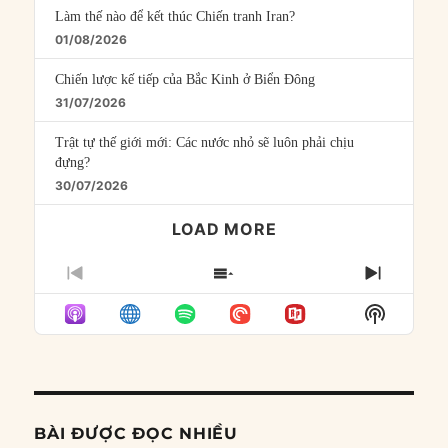
Làm thế nào để kết thúc Chiến tranh Iran?
01/08/2026
Chiến lược kế tiếp của Bắc Kinh ở Biển Đông
31/07/2026
Trật tự thế giới mới: Các nước nhỏ sẽ luôn phải chịu
đựng?
30/07/2026
LOAD MORE
PREVIOUS
SHOW
NEXT
EPISODE
EPISODES
EPISO
Show
LIST
Podcast
Informat
BÀI ĐƯỢC ĐỌC NHIỀU