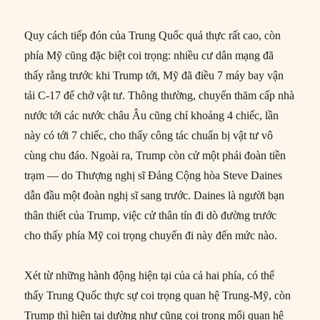
Quy cách tiếp đón của Trung Quốc quả thực rất cao, còn
phía Mỹ cũng đặc biệt coi trọng: nhiều cư dân mạng đã
thấy rằng trước khi Trump tới, Mỹ đã điều 7 máy bay vận
tải C-17 để chở vật tư. Thông thường, chuyến thăm cấp nhà
nước tới các nước châu Âu cũng chỉ khoảng 4 chiếc, lần
này có tới 7 chiếc, cho thấy công tác chuẩn bị vật tư vô
cùng chu đáo. Ngoài ra, Trump còn cử một phái đoàn tiền
trạm — do Thượng nghị sĩ Đảng Cộng hòa Steve Daines
dẫn đầu một đoàn nghị sĩ sang trước. Daines là người bạn
thân thiết của Trump, việc cử thân tín đi dò đường trước
cho thấy phía Mỹ coi trọng chuyến đi này đến mức nào.
Xét từ những hành động hiện tại của cả hai phía, có thể
thấy Trung Quốc thực sự coi trọng quan hệ Trung-Mỹ, còn
Trump thì hiện tại dường như cũng coi trọng mối quan hệ