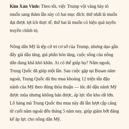
Kim Xán Vinh:
Theo tôi, việc Trump vội vàng bày tỏ
muốn sang thăm lần này có hai mục đích: thứ nhất là muốn
đạt được lợi ích thực tế, thứ hai là muốn có hiệu quả tuyên
truyền chính trị.
Nông dân Mỹ là tệp cử tri cơ sở của Trump, nhưng dạo gần
đây giá dầu tăng, giá phân bón tăng, cuộc sống của nông
dân đang khá khó khăn. Ai có thể giúp họ? Năm ngoái,
Trung Quốc đã giúp một lần. Sau cuộc gặp tại Busan năm
ngoái, Trung Quốc đã thu mua khoảng 12 triệu tấn đậu
nành của Mỹ theo đúng thỏa thuận — lúc đó đậu nành Mỹ
được mùa nhưng không bán được, áp lực tồn kho rất lớn.
Lô hàng mà Trung Quốc thu mua này đã lần lượt cập cảng
từ cuối năm ngoái đến tháng 5 năm nay, giúp giảm bớt đáng
kể áp lực cho nông dân Mỹ.