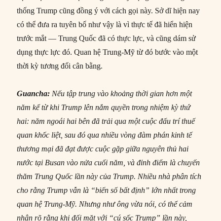
thống Trump cũng đồng ý với cách gọi này. Sở dĩ hiện nay
có thể đưa ra tuyên bố như vậy là vì thực tế đã hiển hiện
trước mắt — Trung Quốc đã có thực lực, và cũng dám sử
dụng thực lực đó. Quan hệ Trung-Mỹ từ đó bước vào một
thời kỳ tương đối cân bằng.
Guancha:
Nếu tập trung vào khoảng thời gian hơn một
năm kể từ khi Trump lên nắm quyền trong nhiệm kỳ thứ
hai: năm ngoái hai bên đã trải qua một cuộc đấu trí thuế
quan khốc liệt, sau đó qua nhiều vòng đàm phán kinh tế
thương mại đã đạt được cuộc gặp giữa nguyên thủ hai
nước tại Busan vào nửa cuối năm, và đỉnh điểm là chuyến
thăm Trung Quốc lần này của Trump. Nhiều nhà phân tích
cho rằng Trump vẫn là “biến số bất định” lớn nhất trong
quan hệ Trung-Mỹ. Nhưng như ông vừa nói, có thể cảm
nhận rõ rằng khi đối mặt với “cú sốc Trump” lần này,