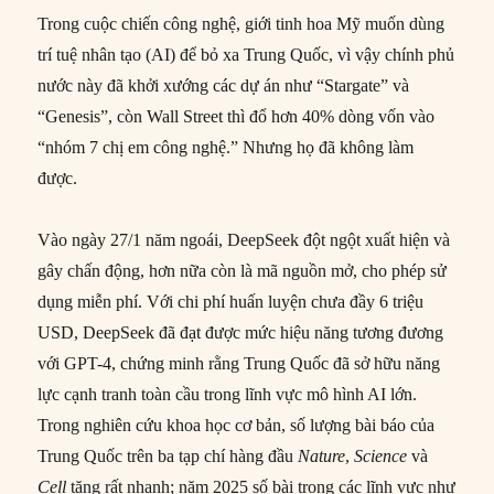
Trong cuộc chiến công nghệ, giới tinh hoa Mỹ muốn dùng
trí tuệ nhân tạo (AI) để bỏ xa Trung Quốc, vì vậy chính phủ
nước này đã khởi xướng các dự án như “Stargate” và
“Genesis”, còn Wall Street thì đổ hơn 40% dòng vốn vào
“nhóm 7 chị em công nghệ.” Nhưng họ đã không làm
được.
Vào ngày 27/1 năm ngoái, DeepSeek đột ngột xuất hiện và
gây chấn động, hơn nữa còn là mã nguồn mở, cho phép sử
dụng miễn phí. Với chi phí huấn luyện chưa đầy 6 triệu
USD, DeepSeek đã đạt được mức hiệu năng tương đương
với GPT-4, chứng minh rằng Trung Quốc đã sở hữu năng
lực cạnh tranh toàn cầu trong lĩnh vực mô hình AI lớn.
Trong nghiên cứu khoa học cơ bản, số lượng bài báo của
Trung Quốc trên ba tạp chí hàng đầu
Nature
,
Science
và
Cell
tăng rất nhanh; năm 2025 số bài trong các lĩnh vực như