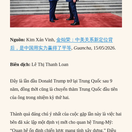
Nguồn:
Kim Xán Vinh,
金灿荣：中美关系新定位背
后，是中国用实力赢得了平等
,
Guancha
, 15/05/2026.
Biên dịch:
Lê Thị Thanh Loan
Đây là lần đầu Donald Trump trở lại Trung Quốc sau 9
năm, đồng thời cũng là chuyến thăm Trung Quốc đầu tiên
của ông trong nhiệm kỳ thứ hai.
Thành quả đáng chú ý nhất của cuộc gặp lần này là việc hai
bên đã xác lập một định vị mới cho quan hệ Trung-Mỹ:
“Quan hệ ổn định chiến lược mang tính xây dựng.” Điều