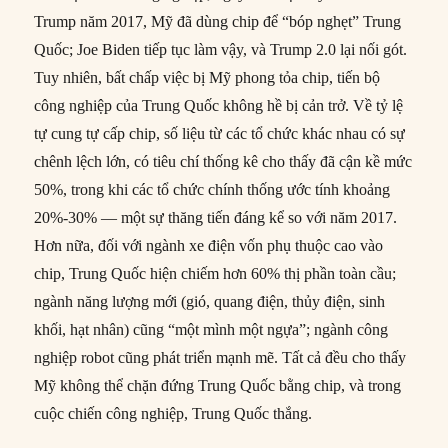
Trump năm 2017, Mỹ đã dùng chip để “bóp nghẹt” Trung
Quốc; Joe Biden tiếp tục làm vậy, và Trump 2.0 lại nối gót.
Tuy nhiên, bất chấp việc bị Mỹ phong tỏa chip, tiến bộ
công nghiệp của Trung Quốc không hề bị cản trở. Về tỷ lệ
tự cung tự cấp chip, số liệu từ các tổ chức khác nhau có sự
chênh lệch lớn, có tiêu chí thống kê cho thấy đã cận kề mức
50%, trong khi các tổ chức chính thống ước tính khoảng
20%-30% — một sự thăng tiến đáng kể so với năm 2017.
Hơn nữa, đối với ngành xe điện vốn phụ thuộc cao vào
chip, Trung Quốc hiện chiếm hơn 60% thị phần toàn cầu;
ngành năng lượng mới (gió, quang điện, thủy điện, sinh
khối, hạt nhân) cũng “một mình một ngựa”; ngành công
nghiệp robot cũng phát triển mạnh mẽ. Tất cả đều cho thấy
Mỹ không thể chặn đứng Trung Quốc bằng chip, và trong
cuộc chiến công nghiệp, Trung Quốc thắng.