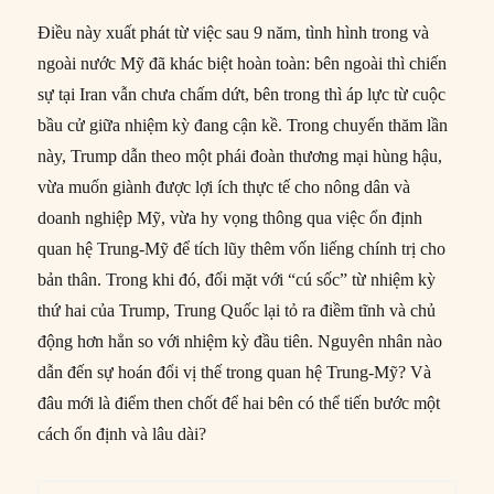
Điều này xuất phát từ việc sau 9 năm, tình hình trong và
ngoài nước Mỹ đã khác biệt hoàn toàn: bên ngoài thì chiến
sự tại Iran vẫn chưa chấm dứt, bên trong thì áp lực từ cuộc
bầu cử giữa nhiệm kỳ đang cận kề. Trong chuyến thăm lần
này, Trump dẫn theo một phái đoàn thương mại hùng hậu,
vừa muốn giành được lợi ích thực tế cho nông dân và
doanh nghiệp Mỹ, vừa hy vọng thông qua việc ổn định
quan hệ Trung-Mỹ để tích lũy thêm vốn liếng chính trị cho
bản thân. Trong khi đó, đối mặt với “cú sốc” từ nhiệm kỳ
thứ hai của Trump, Trung Quốc lại tỏ ra điềm tĩnh và chủ
động hơn hẳn so với nhiệm kỳ đầu tiên. Nguyên nhân nào
dẫn đến sự hoán đổi vị thế trong quan hệ Trung-Mỹ? Và
đâu mới là điểm then chốt để hai bên có thể tiến bước một
cách ổn định và lâu dài?