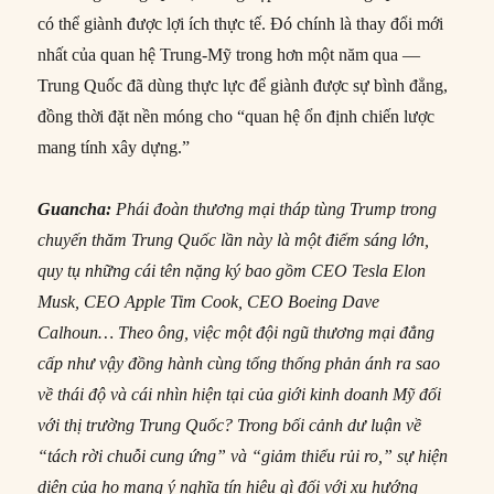
có thể giành được lợi ích thực tế. Đó chính là thay đổi mới
nhất của quan hệ Trung-Mỹ trong hơn một năm qua —
Trung Quốc đã dùng thực lực để giành được sự bình đẳng,
đồng thời đặt nền móng cho “quan hệ ổn định chiến lược
mang tính xây dựng.”
Guancha:
Phái đoàn thương mại tháp tùng Trump trong
chuyến thăm Trung Quốc lần này là một điểm sáng lớn,
quy tụ những cái tên nặng ký bao gồm CEO Tesla Elon
Musk, CEO Apple Tim Cook, CEO Boeing Dave
Calhoun… Theo ông, việc một đội ngũ thương mại đẳng
cấp như vậy đồng hành cùng tổng thống phản ánh ra sao
về thái độ và cái nhìn hiện tại của giới kinh doanh Mỹ đối
với thị trường Trung Quốc? Trong bối cảnh dư luận về
“tách rời chuỗi cung ứng” và “giảm thiểu rủi ro,” sự hiện
diện của họ mang ý nghĩa tín hiệu gì đối với xu hướng