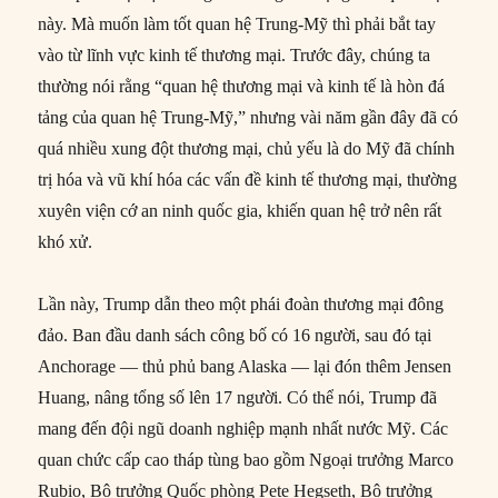
này. Mà muốn làm tốt quan hệ Trung-Mỹ thì phải bắt tay
vào từ lĩnh vực kinh tế thương mại. Trước đây, chúng ta
thường nói rằng “quan hệ thương mại và kinh tế là hòn đá
tảng của quan hệ Trung-Mỹ,” nhưng vài năm gần đây đã có
quá nhiều xung đột thương mại, chủ yếu là do Mỹ đã chính
trị hóa và vũ khí hóa các vấn đề kinh tế thương mại, thường
xuyên viện cớ an ninh quốc gia, khiến quan hệ trở nên rất
khó xử.
Lần này, Trump dẫn theo một phái đoàn thương mại đông
đảo. Ban đầu danh sách công bố có 16 người, sau đó tại
Anchorage — thủ phủ bang Alaska — lại đón thêm Jensen
Huang, nâng tổng số lên 17 người. Có thể nói, Trump đã
mang đến đội ngũ doanh nghiệp mạnh nhất nước Mỹ. Các
quan chức cấp cao tháp tùng bao gồm Ngoại trưởng Marco
Rubio, Bộ trưởng Quốc phòng Pete Hegseth, Bộ trưởng