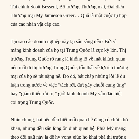
Tài chính Scott Bessent, Bộ trưởng Thương mại, Đại diện
Thương mại Mỹ Jamieson Greer… Quả là một cuộc tụ họp
của các nhân vật cấp cao.
Tại sao các doanh nghiệp này lại sẵn sàng đến? Bởi vì
mảng kinh doanh của họ tại Trung Quốc là cực kỳ lớn. Thị
trường Trung Quốc rõ ràng là khổng lồ về mặt khách quan,
nếu mất đi thị trường Trung Quốc, tổn thất về lợi ích thương
mại của họ sẽ rất nặng nề. Do đó, bất chấp những lời lẽ dư
luận trong nước về việc “tách rời, đứt gãy chuỗi cung ứng”
hay “giảm thiểu rủi ro,” giới kinh doanh Mỹ vẫn đặc biệt
coi trọng Trung Quốc.
Nhìn chung, hai bên đều biết mối quan hệ đang có chút khó
khăn, nhưng đều sẵn lòng ổn định quan hệ. Phía Mỹ mang
theo đội ngũ này là để hy vọng giúp họ khai phá thị trường