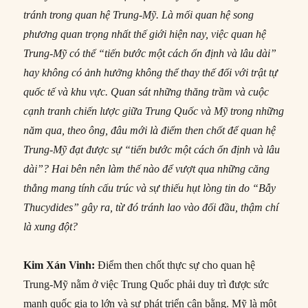
tránh trong quan hệ Trung-Mỹ. Là mối quan hệ song
phương quan trọng nhất thế giới hiện nay, việc quan hệ
Trung-Mỹ có thể “tiến bước một cách ổn định và lâu dài”
hay không có ảnh hưởng không thể thay thế đối với trật tự
quốc tế và khu vực. Quan sát những thăng trầm và cuộc
cạnh tranh chiến lược giữa Trung Quốc và Mỹ trong những
năm qua, theo ông, đâu mới là điểm then chốt để quan hệ
Trung-Mỹ đạt được sự “tiến bước một cách ổn định và lâu
dài”? Hai bên nên làm thế nào để vượt qua những căng
thẳng mang tính cấu trúc và sự thiếu hụt lòng tin do “Bẫy
Thucydides” gây ra, từ đó tránh lao vào đối đầu, thậm chí
là xung đột?
Kim Xán Vinh:
Điểm then chốt thực sự cho quan hệ
Trung-Mỹ nằm ở việc Trung Quốc phải duy trì được sức
mạnh quốc gia to lớn và sự phát triển cân bằng. Mỹ là một