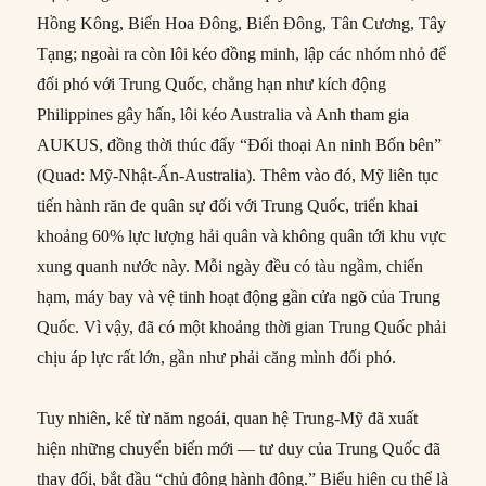
Hồng Kông, Biển Hoa Đông, Biển Đông, Tân Cương, Tây
Tạng; ngoài ra còn lôi kéo đồng minh, lập các nhóm nhỏ để
đối phó với Trung Quốc, chẳng hạn như kích động
Philippines gây hấn, lôi kéo Australia và Anh tham gia
AUKUS, đồng thời thúc đẩy “Đối thoại An ninh Bốn bên”
(Quad: Mỹ-Nhật-Ấn-Australia). Thêm vào đó, Mỹ liên tục
tiến hành răn đe quân sự đối với Trung Quốc, triển khai
khoảng 60% lực lượng hải quân và không quân tới khu vực
xung quanh nước này. Mỗi ngày đều có tàu ngầm, chiến
hạm, máy bay và vệ tinh hoạt động gần cửa ngõ của Trung
Quốc. Vì vậy, đã có một khoảng thời gian Trung Quốc phải
chịu áp lực rất lớn, gần như phải căng mình đối phó.
Tuy nhiên, kể từ năm ngoái, quan hệ Trung-Mỹ đã xuất
hiện những chuyển biến mới — tư duy của Trung Quốc đã
thay đổi, bắt đầu “chủ động hành động.” Biểu hiện cụ thể là