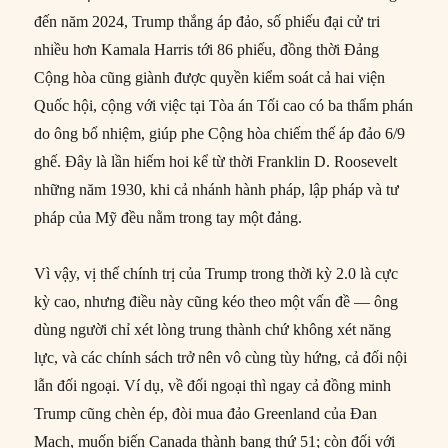
đến năm 2024, Trump thắng áp đảo, số phiếu đại cử tri
nhiều hơn Kamala Harris tới 86 phiếu, đồng thời Đảng
Cộng hòa cũng giành được quyền kiểm soát cả hai viện
Quốc hội, cộng với việc tại Tòa án Tối cao có ba thẩm phán
do ông bổ nhiệm, giúp phe Cộng hòa chiếm thế áp đảo 6/9
ghế. Đây là lần hiếm hoi kể từ thời Franklin D. Roosevelt
những năm 1930, khi cả nhánh hành pháp, lập pháp và tư
pháp của Mỹ đều nằm trong tay một đảng.
Vì vậy, vị thế chính trị của Trump trong thời kỳ 2.0 là cực
kỳ cao, nhưng điều này cũng kéo theo một vấn đề — ông
dùng người chỉ xét lòng trung thành chứ không xét năng
lực, và các chính sách trở nên vô cùng tùy hứng, cả đối nội
lẫn đối ngoại. Ví dụ, về đối ngoại thì ngay cả đồng minh
Trump cũng chèn ép, đòi mua đảo Greenland của Đan
Mạch, muốn biến Canada thành bang thứ 51; còn đối với