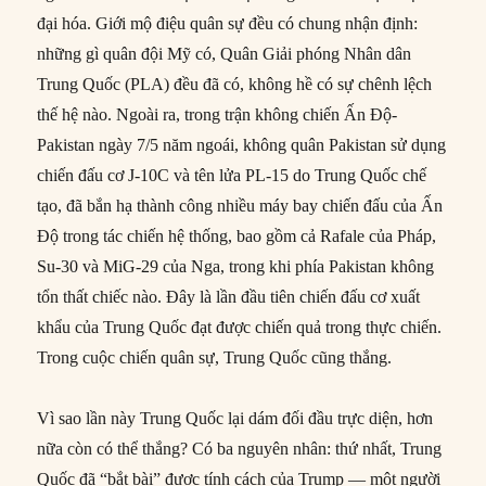
đại hóa. Giới mộ điệu quân sự đều có chung nhận định:
những gì quân đội Mỹ có, Quân Giải phóng Nhân dân
Trung Quốc (PLA) đều đã có, không hề có sự chênh lệch
thế hệ nào. Ngoài ra, trong trận không chiến Ấn Độ-
Pakistan ngày 7/5 năm ngoái, không quân Pakistan sử dụng
chiến đấu cơ J-10C và tên lửa PL-15 do Trung Quốc chế
tạo, đã bắn hạ thành công nhiều máy bay chiến đấu của Ấn
Độ trong tác chiến hệ thống, bao gồm cả Rafale của Pháp,
Su-30 và MiG-29 của Nga, trong khi phía Pakistan không
tổn thất chiếc nào. Đây là lần đầu tiên chiến đấu cơ xuất
khẩu của Trung Quốc đạt được chiến quả trong thực chiến.
Trong cuộc chiến quân sự, Trung Quốc cũng thắng.
Vì sao lần này Trung Quốc lại dám đối đầu trực diện, hơn
nữa còn có thể thắng? Có ba nguyên nhân: thứ nhất, Trung
Quốc đã “bắt bài” được tính cách của Trump — một người