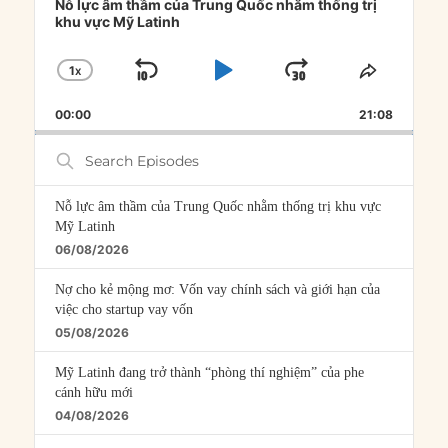
Player
Nỗ lực âm thầm của Trung Quốc nhằm thống trị
khu vực Mỹ Latinh
1
X
SKIP
PLAY
JUMP
CHANGE
SHARE
PLAYBACK
THIS
BACKWARD
PAUSE
FORWARD
00:00
RATE
21:08
EPISOD
Search
Episodes
Nỗ lực âm thầm của Trung Quốc nhằm thống trị khu vực
Mỹ Latinh
06/08/2026
Nợ cho kẻ mộng mơ: Vốn vay chính sách và giới hạn của
việc cho startup vay vốn
05/08/2026
Mỹ Latinh đang trở thành “phòng thí nghiệm” của phe
cánh hữu mới
04/08/2026