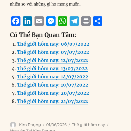
nhiều so với những gì họ mong muốn.
F
Li
E
M
W
T
P
S
a
n
m
e
h
el
ri
h
Có Thể Bạn Quan Tâm:
c
k
ai
ss
at
e
n
a
Thế giới hôm nay: 06/07/2022
e
e
l
e
s
g
t
re
Thế giới hôm nay: 07/07/2022
b
d
n
A
r
Thế giới hôm nay: 12/07/2022
o
I
g
p
a
Thế giới hôm nay: 13/07/2022
o
n
er
p
m
Thế giới hôm nay: 14/07/2022
k
Thế giới hôm nay: 19/07/2022
Thế giới hôm nay: 20/07/2022
Thế giới hôm nay: 21/07/2022
Author
Posted
Categories
Tags
Kim Phụng
01/06/2026
Thế giới hôm nay
on
Nguyễn Thị Kim Phụng