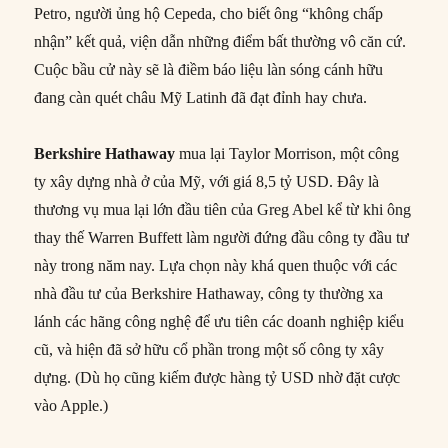
Petro, người ủng hộ Cepeda, cho biết ông “không chấp
nhận” kết quả, viện dẫn những điểm bất thường vô căn cứ.
Cuộc bầu cử này sẽ là điềm báo liệu làn sóng cánh hữu
đang càn quét châu Mỹ Latinh đã đạt đỉnh hay chưa.
Berkshire Hathaway
mua lại Taylor Morrison, một công
ty xây dựng nhà ở của Mỹ, với giá 8,5 tỷ USD. Đây là
thương vụ mua lại lớn đầu tiên của Greg Abel kể từ khi ông
thay thế Warren Buffett làm người đứng đầu công ty đầu tư
này trong năm nay. Lựa chọn này khá quen thuộc với các
nhà đầu tư của Berkshire Hathaway, công ty thường xa
lánh các hãng công nghệ để ưu tiên các doanh nghiệp kiểu
cũ, và hiện đã sở hữu cổ phần trong một số công ty xây
dựng. (Dù họ cũng kiếm được hàng tỷ USD nhờ đặt cược
vào Apple.)