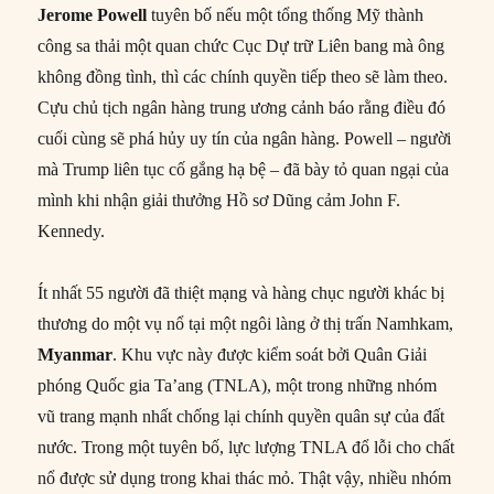
Jerome Powell
tuyên bố nếu một tổng thống Mỹ thành
công sa thải một quan chức Cục Dự trữ Liên bang mà ông
không đồng tình, thì các chính quyền tiếp theo sẽ làm theo.
Cựu chủ tịch ngân hàng trung ương cảnh báo rằng điều đó
cuối cùng sẽ phá hủy uy tín của ngân hàng. Powell – người
mà Trump liên tục cố gắng hạ bệ – đã bày tỏ quan ngại của
mình khi nhận giải thưởng Hồ sơ Dũng cảm John F.
Kennedy.
Ít nhất 55 người đã thiệt mạng và hàng chục người khác bị
thương do một vụ nổ tại một ngôi làng ở thị trấn Namhkam,
Myanmar
. Khu vực này được kiểm soát bởi Quân Giải
phóng Quốc gia Ta’ang (TNLA), một trong những nhóm
vũ trang mạnh nhất chống lại chính quyền quân sự của đất
nước. Trong một tuyên bố, lực lượng TNLA đổ lỗi cho chất
nổ được sử dụng trong khai thác mỏ. Thật vậy, nhiều nhóm