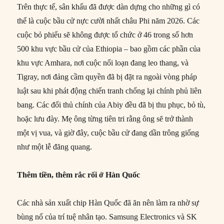
Trên thực tế, sân khấu đã được dàn dựng cho những gì có
thể là cuộc bầu cử nực cười nhất châu Phi năm 2026. Các
cuộc bỏ phiếu sẽ không được tổ chức ở 46 trong số hơn
500 khu vực bầu cử của Ethiopia – bao gồm các phần của
khu vực Amhara, nơi cuộc nổi loạn đang leo thang, và
Tigray, nơi đảng cầm quyền đã bị đặt ra ngoài vòng pháp
luật sau khi phát động chiến tranh chống lại chính phủ liên
bang. Các đối thủ chính của Abiy đều đã bị thu phục, bỏ tù,
hoặc lưu đày. Mẹ ông từng tiên tri rằng ông sẽ trở thành
một vị vua, và giờ đây, cuộc bầu cử đang dần trông giống
như một lễ đăng quang.
Thêm tiền, thêm rắc rối ở Hàn Quốc
Các nhà sản xuất chip Hàn Quốc đã ăn nên làm ra nhờ sự
bùng nổ của trí tuệ nhân tạo. Samsung Electronics và SK