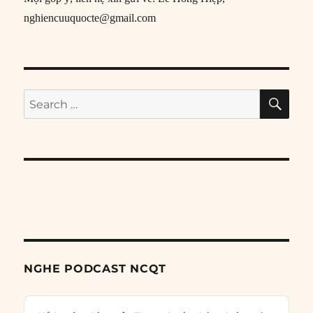
nghiencuuquocte@gmail.com
SE
Search
for:
NGHE PODCAST NCQT
Audio