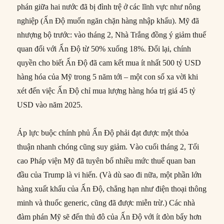
phán giữa hai nước đã bị đình trệ ở các lĩnh vực như nông
nghiệp (Ấn Độ muốn ngăn chặn hàng nhập khẩu). Mỹ đã
nhượng bộ trước: vào tháng 2, Nhà Trắng đồng ý giảm thuế
quan đối với Ấn Độ từ 50% xuống 18%. Đổi lại, chính
quyền cho biết Ấn Độ đã cam kết mua ít nhất 500 tỷ USD
hàng hóa của Mỹ trong 5 năm tới – một con số xa vời khi
xét đến việc Ấn Độ chỉ mua lượng hàng hóa trị giá 45 tỷ
USD vào năm 2025.
Áp lực buộc chính phủ Ấn Độ phải đạt được một thỏa
thuận nhanh chóng cũng suy giảm. Vào cuối tháng 2, Tối
cao Pháp viện Mỹ đã tuyên bố nhiều mức thuế quan ban
đầu của Trump là vi hiến. (Và dù sao đi nữa, một phần lớn
hàng xuất khẩu của Ấn Độ, chẳng hạn như điện thoại thông
minh và thuốc generic, cũng đã được miễn trừ.) Các nhà
đàm phán Mỹ sẽ đến thủ đô của Ấn Độ với ít đòn bẩy hơn