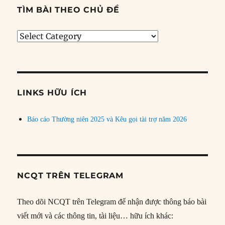
TÌM BÀI THEO CHỦ ĐỀ
Tìm
bài
theo
chủ
đề
LINKS HỮU ÍCH
Báo cáo Thường niên 2025 và Kêu gọi tài trợ năm 2026
NCQT TRÊN TELEGRAM
Theo dõi NCQT trên Telegram để nhận được thông báo bài
viết mới và các thông tin, tài liệu… hữu ích khác: