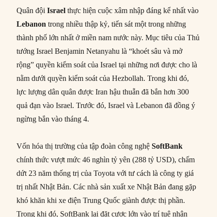
Quân đội
Israel
thực hiện cuộc xâm nhập đáng kể nhất vào
Lebanon
trong nhiều thập kỷ, tiến sát một trong những
thành phố lớn nhất ở miền nam nước này. Mục tiêu của Thủ
tướng Israel Benjamin Netanyahu là “khoét sâu và mở
rộng” quyền kiểm soát của Israel tại những nơi được cho là
nằm dưới quyền kiểm soát của Hezbollah. Trong khi đó,
lực lượng dân quân được Iran hậu thuẫn đã bắn hơn 300
quả đạn vào Israel. Trước đó, Israel và Lebanon đã đồng ý
ngừng bắn vào tháng 4.
Vốn hóa thị trường của tập đoàn công nghệ
SoftBank
chính thức vượt mức 46 nghìn tỷ yên (288 tỷ USD), chấm
dứt 23 năm thống trị của Toyota với tư cách là công ty giá
trị nhất Nhật Bản. Các nhà sản xuất xe Nhật Bản đang gặp
khó khăn khi xe điện Trung Quốc giành được thị phần.
Trong khi đó, SoftBank lại đặt cược lớn vào trí tuệ nhân