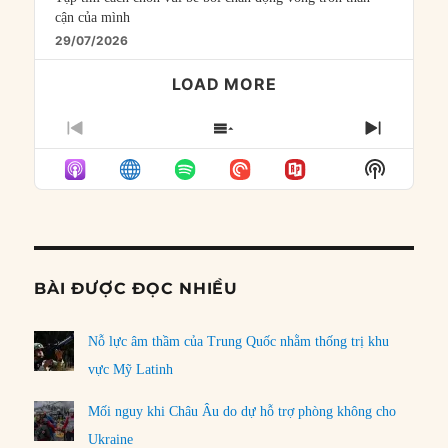
cận của mình
29/07/2026
LOAD MORE
PREVIOUS
SHOW
NEXT
EPISODE
EPISODES
EPISO
Show
LIST
Podcast
Informat
BÀI ĐƯỢC ĐỌC NHIỀU
Nỗ lực âm thầm của Trung Quốc nhằm thống trị khu
vực Mỹ Latinh
Mối nguy khi Châu Âu do dự hỗ trợ phòng không cho
Ukraine