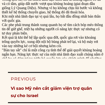
Post
PREVIOUS
navigation
Previous
Vì sao Mỹ nên cắt giảm viện trợ quân
post:
sự cho Israel