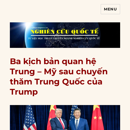
MENU
Nghiên cứu quốc tế
Ba kịch bản quan hệ
Trung – Mỹ sau chuyến
thăm Trung Quốc của
Trump