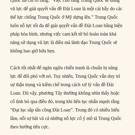
Quốc đã chỉ rõ rằng: “Việc cho rằng Trung Quốc sẽ dùng
vũ lực để giải quyết vấn đề Đài Loan là một cái bẫy do các
thế lực chống Trung Quốc ở Mỹ dựng lên.” Trung Quốc
luôn nỗ lực tối đa để giải quyết vấn đề Đài Loan bằng biện
pháp hòa bình, nhưng việc cam kết từ bỏ hoàn toàn khả
năng sử dụng vũ lực là điều mà lãnh đạo Trung Quốc sẽ
không bao giờ hứa hẹn.
Cách tốt nhất để ngăn ngừa chiến tranh là chuẩn bị năng
lực để đối phó với nó. Tuy nhiên, Trung Quốc vẫn duy trì
sự thận trọng và kiềm chế trong cách xử lý vấn đề Đài
Loan. Dù vậy, phương Tây thường không nhìn thấy hoặc
cố tình bỏ qua điều đó, trong khi liên tục nhấn mạnh rằng
“Đại lục sắp tấn công Đài Loan”. Trong đó có nhiều hiểu
lầm, nỗi sợ hãi và cả những nỗ lực cố ý mô tả Trung Quốc
theo hướng tiêu cực.