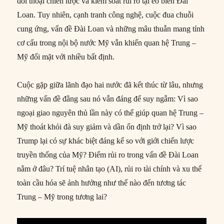
đối thoại chiến lược và kiểm soát rủi ro tại eo biển Đài
Loan. Tuy nhiên, cạnh tranh công nghệ, cuộc đua chuỗi
cung ứng, vấn đề Đài Loan và những mâu thuẫn mang tính
cơ cấu trong nội bộ nước Mỹ vẫn khiến quan hệ Trung –
Mỹ đối mặt với nhiều bất định.
Cuộc gặp giữa lãnh đạo hai nước đã kết thúc từ lâu, nhưng
những vấn đề đằng sau nó vẫn đáng để suy ngẫm: Vì sao
ngoại giao nguyên thủ lần này có thể giúp quan hệ Trung –
Mỹ thoát khỏi đà suy giảm và dần ổn định trở lại? Vì sao
Trump lại có sự khác biệt đáng kể so với giới chiến lược
truyền thống của Mỹ? Điểm rủi ro trong vấn đề Đài Loan
nằm ở đâu? Trí tuệ nhân tạo (AI), rủi ro tài chính và xu thế
toàn cầu hóa sẽ ảnh hưởng như thế nào đến tương tác
Trung – Mỹ trong tương lai?