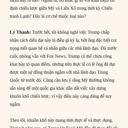
niệm này ra sao? Ngoài ra, nó khác gì so với khái niệm ổn
định chiến lược giữa Mỹ và Liên Xô trong thời kỳ Chiến
tranh Lạnh? Đây là cơ chế thuộc loại nào?
Lý Thành:
Trước hết, tôi không nghĩ việc Trump chấp
nhận cách diễn đạt này là điều gì kỳ lạ, bởi ông đặc biệt coi
trọng mối quan hệ cá nhân giữa các nhà lãnh đạo. Dù trước
cuộc phỏng vấn với Fox News, Trump có thể chưa công
khai bày tỏ quan điểm, nhưng trên thực tế có lẽ ông đã đạt
được một sự đồng thuận ngầm với nhà lãnh đạo Trung
Quốc từ trước đó. Cũng cần lưu ý rằng Mỹ thường không
sẵn sàng để một quốc gia khác dẫn dắt việc xây dựng
khuôn khổ chiến lược, vì vậy điều này càng đáng để suy
ngẫm.
Theo tôi, khuôn khổ này mang tính thực tế và thực dụng.