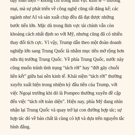
dậy toàn diện – không chỉ trong lĩnh vực kinh tế – thương
mại, mà sự phát triển về công nghệ cũng rất đáng kể; các
ngành như AI và sản xuất chip đều đã đạt được những
bước tiến lớn. Mặc dù trong lĩnh vực tài chính vẫn còn
khoảng cách nhất định so với Mỹ, nhưng cũng đã có nhiều
thay đổi tích cực. Vì vậy, Trump dẫn theo một đoàn doanh
nghiệp lớn sang Trung Quốc là nhằm mục tiêu mở rộng hơn
nữa thị trường Trung Quốc. Về phía Trung Quốc, nước này
cũng muốn tránh tình trạng “tách rời” hay “đứt gãy chuỗi
liên kết” giữa hai nền kinh tế. Khái niệm “tách rời” thường
xuyên xuất hiện trong nhiệm kỳ đầu tiên của Trump, với
việc Ngoại trưởng khi đó là Pompeo thường xuyên đề cập
đến việc “tách rời toàn diện”. Hiện nay, phía Mỹ đang nhìn
nhận lại Trung Quốc và quay trở lại con đường hợp tác; sự
hợp tác đó về bản chất là cùng có lợi và dựa trên nguyên tắc
bình đẳng.