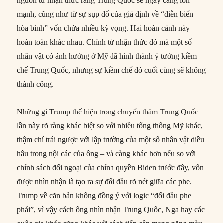
nguồn từ nhận thức rằng Trung Quốc sẽ ngày càng lớn
mạnh, cũng như từ sự sụp đổ của giả định về “diễn biến
hòa bình” vốn chứa nhiều kỳ vọng. Hai hoàn cảnh này
hoàn toàn khác nhau. Chính từ nhận thức đó mà một số
nhân vật có ảnh hưởng ở Mỹ đã hình thành ý tưởng kiềm
chế Trung Quốc, nhưng sự kiềm chế đó cuối cùng sẽ không
thành công.
Những gì Trump thể hiện trong chuyến thăm Trung Quốc
lần này rõ ràng khác biệt so với nhiều tổng thống Mỹ khác,
thậm chí trái ngược với lập trường của một số nhân vật diều
hâu trong nội các của ông – và càng khác hơn nếu so với
chính sách đối ngoại của chính quyền Biden trước đây, vốn
được nhìn nhận là tạo ra sự đối đầu rõ nét giữa các phe.
Trump về căn bản không đồng ý với logic “đối đầu phe
phái”, vì vậy cách ông nhìn nhận Trung Quốc, Nga hay các