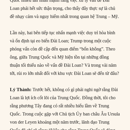
Quốc nhiều lần nhấn mạnh rằng việc xử lý vấn đề Đài
Loan phải hết sức thận trọng, cho thấy đây thực sự là chủ
đề nhạy cảm và nguy hiểm nhất trong quan hệ Trung – Mỹ.
Lần này, hai bên tiếp tục nhấn mạnh việc duy trì hòa bình
và ổn định tại eo biển Đài Loan; Trump trong một cuộc
phỏng vấn còn đề cập đến quan điểm “bốn không”. Theo
ông, giữa Trung Quốc và Mỹ hiện tồn tại những đồng
thuận tối thiểu nào về vấn đề Đài Loan? Và trong vài năm
tới, rủi ro lớn nhất đối với khu vực Đài Loan sẽ đến từ đâu?
Lý Thành:
Trước hết, không có gì phải nghi ngờ rằng Đài
Loan là lợi ích cốt lõi của Trung Quốc. Đồng thời, tôi cho
rằng phương Tây đang có rất nhiều hiểu lầm về Trung
Quốc. Trong cuộc gặp với Chủ tịch Ủy ban châu Âu Ursula
von der Leyen khoảng một năm trước, lãnh đạo Trung