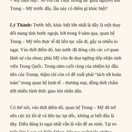
– Mỹ hiện nay? So với các cuộc tương tác giữa nguyên thủ
Trung – Mỹ trước đây, lần này có điểm gì khác biệt?
Lý Thành:
Trước hết, khác biệt lớn nhất là đây là một thay
đổi mang tính bước ngoặt, bởi trong 9 năm qua, quan hệ
Trung – Mỹ trên thực tế đã liên tục xấu đi, gây ra nhiều lo
ngại. Vào thời điểm đó, hai nước đã đóng cửa các cơ quan
lãnh sự của nhau; phía Mỹ còn đe dọa ngừng tiếp nhận sinh
viên Trung Quốc. Trong năm cuối cùng của nhiệm kỳ đầu
tiên của Trump, thậm chí còn có đề xuất phải “tách rời hoàn
toàn” trong quan hệ kinh tế – thương mại, đồng thời chấm
dứt nhiều hình thức giao lưu nhân dân.
Có thể nói, vào thời điểm đó, quan hệ Trung – Mỹ đã trở
nên cực kỳ tồi tệ và liên tục tụt dốc, không ai biết đâu là
đáy. Điều đáng lo ngại nhất vẫn là vấn đề an ninh. Tại eo