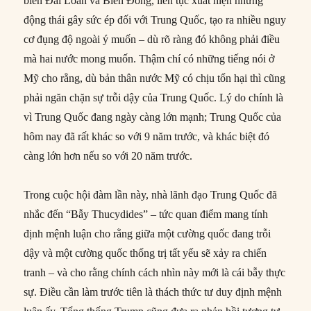
biển Đài Loan và Biển Đông, liên tục xuất hiện những
động thái gây sức ép đối với Trung Quốc, tạo ra nhiều nguy
cơ đụng độ ngoài ý muốn – dù rõ ràng đó không phải điều
mà hai nước mong muốn. Thậm chí có những tiếng nói ở
Mỹ cho rằng, dù bản thân nước Mỹ có chịu tổn hại thì cũng
phải ngăn chặn sự trỗi dậy của Trung Quốc. Lý do chính là
vì Trung Quốc đang ngày càng lớn mạnh; Trung Quốc của
hôm nay đã rất khác so với 9 năm trước, và khác biệt đó
càng lớn hơn nếu so với 20 năm trước.
Trong cuộc hội đàm lần này, nhà lãnh đạo Trung Quốc đã
nhắc đến “Bẫy Thucydides” – tức quan điểm mang tính
định mệnh luận cho rằng giữa một cường quốc đang trỗi
dậy và một cường quốc thống trị tất yếu sẽ xảy ra chiến
tranh – và cho rằng chính cách nhìn này mới là cái bẫy thực
sự. Điều cần làm trước tiên là thách thức tư duy định mệnh