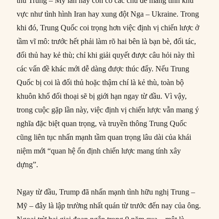
thủ Trung – Mỹ lần này còn có các chủ đề mang tính khu
vực như tình hình Iran hay xung đột Nga – Ukraine. Trong
khi đó, Trung Quốc coi trọng hơn việc định vị chiến lược ở
tầm vĩ mô: trước hết phải làm rõ hai bên là bạn bè, đối tác,
đối thủ hay kẻ thù; chỉ khi giải quyết được câu hỏi này thì
các vấn đề khác mới dễ dàng được thúc đẩy. Nếu Trung
Quốc bị coi là đối thủ hoặc thậm chí là kẻ thù, toàn bộ
khuôn khổ đối thoại sẽ bị giới hạn ngay từ đầu. Vì vậy,
trong cuộc gặp lần này, việc định vị chiến lược vẫn mang ý
nghĩa đặc biệt quan trọng, và truyền thông Trung Quốc
cũng liên tục nhấn mạnh tầm quan trọng lâu dài của khái
niệm mới “quan hệ ổn định chiến lược mang tính xây
dựng”.
Ngay từ đầu, Trump đã nhấn mạnh tình hữu nghị Trung –
Mỹ – đây là lập trường nhất quán từ trước đến nay của ông.