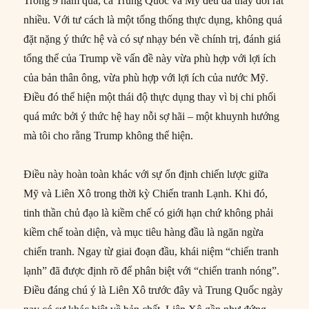
Trong 9 năm qua, cả Trung Quốc và Mỹ đều đã thay đổi rất
nhiều. Với tư cách là một tổng thống thực dụng, không quá
đặt nặng ý thức hệ và có sự nhạy bén về chính trị, đánh giá
tổng thể của Trump về vấn đề này vừa phù hợp với lợi ích
của bản thân ông, vừa phù hợp với lợi ích của nước Mỹ.
Điều đó thể hiện một thái độ thực dụng thay vì bị chi phối
quá mức bởi ý thức hệ hay nỗi sợ hãi – một khuynh hướng
mà tôi cho rằng Trump không thể hiện.
Điều này hoàn toàn khác với sự ổn định chiến lược giữa
Mỹ và Liên Xô trong thời kỳ Chiến tranh Lạnh. Khi đó,
tinh thần chủ đạo là kiềm chế có giới hạn chứ không phải
kiềm chế toàn diện, và mục tiêu hàng đầu là ngăn ngừa
chiến tranh. Ngay từ giai đoạn đầu, khái niệm “chiến tranh
lạnh” đã được định rõ để phân biệt với “chiến tranh nóng”.
Điều đáng chú ý là Liên Xô trước đây và Trung Quốc ngày