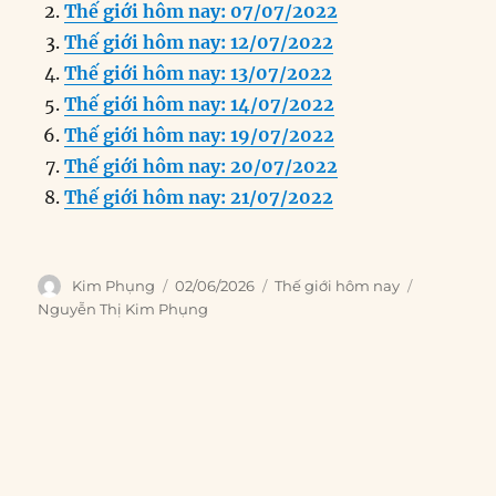
Thế giới hôm nay: 07/07/2022
b
d
n
A
r
Thế giới hôm nay: 12/07/2022
o
I
g
p
a
Thế giới hôm nay: 13/07/2022
o
n
er
p
m
Thế giới hôm nay: 14/07/2022
k
Thế giới hôm nay: 19/07/2022
Thế giới hôm nay: 20/07/2022
Thế giới hôm nay: 21/07/2022
Author
Posted
Categories
Tags
Kim Phụng
02/06/2026
Thế giới hôm nay
on
Nguyễn Thị Kim Phụng