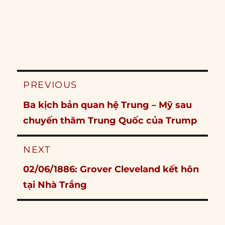
Post
PREVIOUS
navigation
Previous
Ba kịch bản quan hệ Trung – Mỹ sau
post:
chuyến thăm Trung Quốc của Trump
NEXT
Next
02/06/1886: Grover Cleveland kết hôn
post:
tại Nhà Trắng