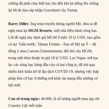
chừng đã phải chịu thất bại cho đến khi bà đứng lên chống
lại lời đe dọa sáp nhập Greenland của Trump.
Barry Diller
, ông trùm truyền thông người Mỹ, đưa ra đề
nghị mua lại
MGM Resorts
, một nhà điều hành sòng bạc.
Lời đề nghị này định giá MGM ở mức 19 tỷ USD, bao gồm
cả nợ. Tuần trước, Tilman Fertitta – Đại sứ Mỹ tại Ý – đã
đồng ý mua Caesars Entertainment, đối thủ của MGM,
trong một thỏa thuận trị giá 18 tỷ USD. Las Vegas, nơi tọa
lạc các sòng bạc hàng đầu của cả hai công ty, đã trải qua
nhiều khó khăn kể từ đại dịch COVID-19, nhưng việc hợp
pháp hóa cờ bạc ở những nơi khác lại mang đến những cơ
hội mới.
Con số trong ngày:
40.000, là số lượng người mua tạp chí
Country Life
mỗi tuần.