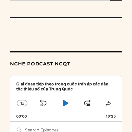
for:
NGHE PODCAST NCQT
Audio
Player
Giai đoạn tiếp theo trong cuộc trấn áp các dân
tộc thiểu số của Trung Quốc
1
X
SKIP
PLAY
JUMP
CHANGE
SHARE
PLAYBACK
THIS
BACKWARD
PAUSE
FORWARD
00:00
RATE
16:25
EPISOD
Search
Episodes