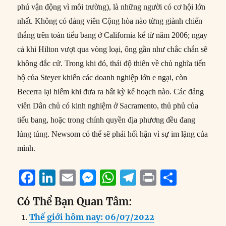
phú vận động vì môi trường), là những người có cơ hội lớn
nhất. Không có đảng viên Cộng hòa nào từng giành chiến
thắng trên toàn tiểu bang ở California kể từ năm 2006; ngay
cả khi Hilton vượt qua vòng loại, ông gần như chắc chắn sẽ
không đắc cử. Trong khi đó, thái độ thiên về chủ nghĩa tiến
bộ của Steyer khiến các doanh nghiệp lớn e ngại, còn
Becerra lại hiếm khi đưa ra bất kỳ kế hoạch nào. Các đảng
viên Dân chủ có kinh nghiệm ở Sacramento, thủ phủ của
tiểu bang, hoặc trong chính quyền địa phương đều đang
lúng túng. Newsom có thể sẽ phải hối hận vì sự im lặng của
mình.
F
Li
E
M
W
T
P
S
a
n
m
e
h
el
ri
h
Có Thể Bạn Quan Tâm:
c
k
ai
ss
at
e
n
a
Thế giới hôm nay: 06/07/2022
e
e
l
e
s
g
t
re