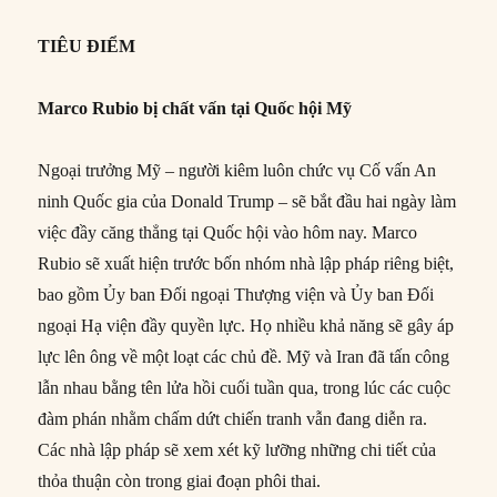
TIÊU ĐIỂM
Marco Rubio bị chất vấn tại Quốc hội Mỹ
Ngoại trưởng Mỹ – người kiêm luôn chức vụ Cố vấn An
ninh Quốc gia của Donald Trump – sẽ bắt đầu hai ngày làm
việc đầy căng thẳng tại Quốc hội vào hôm nay. Marco
Rubio sẽ xuất hiện trước bốn nhóm nhà lập pháp riêng biệt,
bao gồm Ủy ban Đối ngoại Thượng viện và Ủy ban Đối
ngoại Hạ viện đầy quyền lực. Họ nhiều khả năng sẽ gây áp
lực lên ông về một loạt các chủ đề. Mỹ và Iran đã tấn công
lẫn nhau bằng tên lửa hồi cuối tuần qua, trong lúc các cuộc
đàm phán nhằm chấm dứt chiến tranh vẫn đang diễn ra.
Các nhà lập pháp sẽ xem xét kỹ lưỡng những chi tiết của
thỏa thuận còn trong giai đoạn phôi thai.