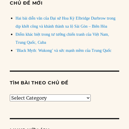
CHỦ ĐỀ MỚI
Hai bài diễn văn của Đại sứ Hoa Kỳ Elbridge Durbrow trong
dịp khởi công và khánh thành xa lộ Sài Gòn – Biên Hòa
Điểm khác biệt trong tư tưởng chiến tranh của Việt Nam,
Trung Quốc, Cuba
‘Black Myth: Wukong’ và sức mạnh mềm của Trung Quốc
TÌM BÀI THEO CHỦ ĐỀ
Tìm
bài
theo
chủ