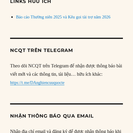
đề
LINKS HỮU ÍCH
Báo cáo Thường niên 2025 và Kêu gọi tài trợ năm 2026
NCQT TRÊN TELEGRAM
Theo dõi NCQT trên Telegram để nhận được thông báo bài
viết mới và các thông tin, tài liệu… hữu ích khác:
https://t.me/DAnghiencuuquocte
NHẬN THÔNG BÁO QUA EMAIL
Nhập địa chỉ email và đăng ký để được nhận thông báo khi