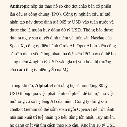
Anthropic
nộp dự thảo hồ sơ cho đợt chào bán cổ phiếu
lần đầu ra công chúng (IPO). Công ty nghiên cứu trí tuệ
nhân tạo này được định giá 965 tỷ USD vào tuần trước và
được cho là muốn huy động 60 tỷ USD. Thông báo được
đưa ra ngay sau quyết định niêm yết trên sàn Nasdaq của
SpaceX, công ty điều hành Grok AI. OpenAI dự kiến cũng
sẽ sớm niêm yết. Cùng nhau, ba đợt siêu IPO này có thể bổ
sung thêm 4 nghìn tỷ USD vào giá trị vốn hóa thị trường
của các công ty niêm yết của Mỹ.
Trong khi đó,
Alphabet
nói rằng họ sẽ huy động 80 tỷ
USD thông qua việc phát hành cổ phiếu để tài trợ cho việc
mở rộng cơ sở hạ tầng AI của mình. Công ty đứng sau
chatbot Gemini có thể sớm soán ngôi OpenAI để trở thành
nhà sản xuất trí tuệ nhân tạo tiêu dùng lớn nhất. Tuy nhiên,
họ đang chật vật tìm cách theo kịp cầu. Khoảng 10 tỷ USD