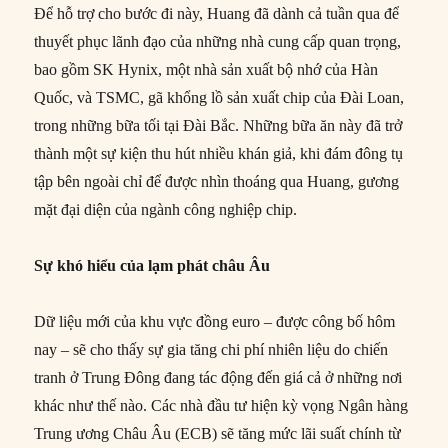
Để hỗ trợ cho bước đi này, Huang đã dành cả tuần qua để
thuyết phục lãnh đạo của những nhà cung cấp quan trọng,
bao gồm SK Hynix, một nhà sản xuất bộ nhớ của Hàn
Quốc, và TSMC, gã khổng lồ sản xuất chip của Đài Loan,
trong những bữa tối tại Đài Bắc. Những bữa ăn này đã trở
thành một sự kiện thu hút nhiều khán giả, khi đám đông tụ
tập bên ngoài chỉ để được nhìn thoáng qua Huang, gương
mặt đại diện của ngành công nghiệp chip.
Sự khó hiểu của lạm phát châu Âu
Dữ liệu mới của khu vực đồng euro – được công bố hôm
nay – sẽ cho thấy sự gia tăng chi phí nhiên liệu do chiến
tranh ở Trung Đông đang tác động đến giá cả ở những nơi
khác như thế nào. Các nhà đầu tư hiện kỳ vọng Ngân hàng
Trung ương Châu Âu (ECB) sẽ tăng mức lãi suất chính từ