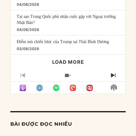
04/08/2026
Tại sao Trung Quốc phủ nhận cuộc gặp với Ngoại trưởng
Nhật Bản?
04/08/2026
Điểm mù chiến lược của Trump tại Thái Bình Dương
03/08/2026
LOAD MORE
PREVIOUS
SHOW
NEXT
EPISODE
EPISODES
EPISO
Show
LIST
Podcast
Informat
BÀI ĐƯỢC ĐỌC NHIỀU