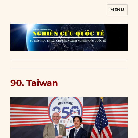
MENU
Nghiên cứu quốc tế
90. Taiwan