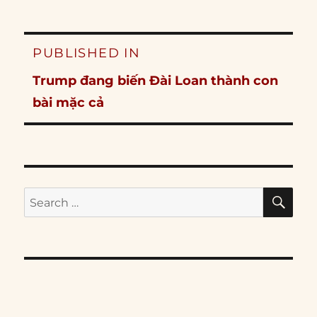
Post
PUBLISHED IN
navigation
Trump đang biến Đài Loan thành con
bài mặc cả
SE
Search
for: