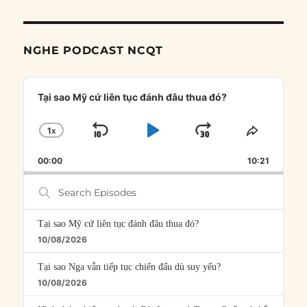
NGHE PODCAST NCQT
Audio
Player
Tại sao Mỹ cứ liên tục đánh đâu thua đó?
1
X
SKIP
PLAY
JUMP
CHANGE
SHARE
PLAYBACK
THIS
BACKWARD
PAUSE
FORWARD
00:00
RATE
10:21
EPISOD
Search
Episodes
Tại sao Mỹ cứ liên tục đánh đâu thua đó?
10/08/2026
Tại sao Nga vẫn tiếp tục chiến đấu dù suy yếu?
10/08/2026