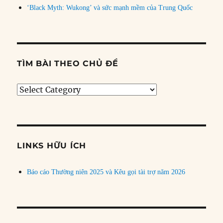
‘Black Myth: Wukong’ và sức mạnh mềm của Trung Quốc
TÌM BÀI THEO CHỦ ĐỀ
Tìm
bài
theo
chủ
đề
LINKS HỮU ÍCH
Báo cáo Thường niên 2025 và Kêu gọi tài trợ năm 2026