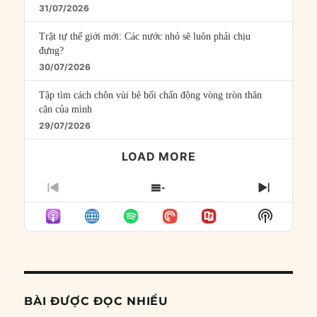
31/07/2026
Trật tự thế giới mới: Các nước nhỏ sẽ luôn phải chịu
đựng?
30/07/2026
Tập tìm cách chôn vùi bê bối chấn động vòng tròn thân
cận của mình
29/07/2026
LOAD MORE
PREVIOUS
SHOW
NEXT
EPISODE
EPISODES
EPISO
Show
LIST
Podcast
Informat
BÀI ĐƯỢC ĐỌC NHIỀU