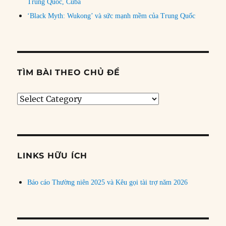
Trung Quốc, Cuba
‘Black Myth: Wukong’ và sức mạnh mềm của Trung Quốc
TÌM BÀI THEO CHỦ ĐỀ
Tìm
bài
theo
chủ
đề
LINKS HỮU ÍCH
Báo cáo Thường niên 2025 và Kêu gọi tài trợ năm 2026