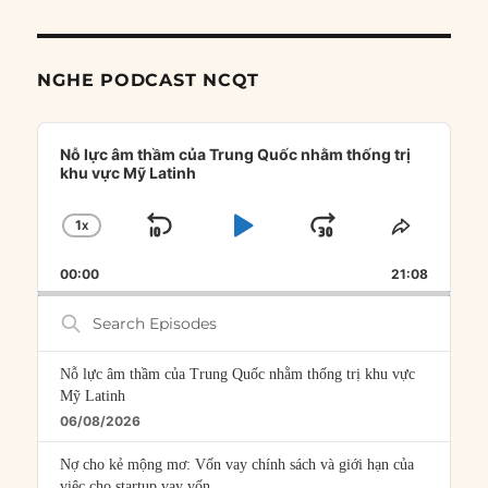
NGHE PODCAST NCQT
Audio
Player
Nỗ lực âm thầm của Trung Quốc nhằm thống trị
khu vực Mỹ Latinh
1
X
SKIP
PLAY
JUMP
CHANGE
SHARE
PLAYBACK
THIS
BACKWARD
PAUSE
FORWARD
00:00
RATE
21:08
EPISOD
Search
Episodes
Nỗ lực âm thầm của Trung Quốc nhằm thống trị khu vực
Mỹ Latinh
06/08/2026
Nợ cho kẻ mộng mơ: Vốn vay chính sách và giới hạn của
việc cho startup vay vốn