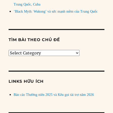
Trung Quốc, Cuba
‘Black Myth: Wukong’ và sức mạnh mềm của Trung Quốc
TÌM BÀI THEO CHỦ ĐỀ
Tìm
bài
theo
chủ
đề
LINKS HỮU ÍCH
Báo cáo Thường niên 2025 và Kêu gọi tài trợ năm 2026