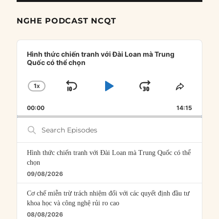
NGHE PODCAST NCQT
Audio
Player
Hình thức chiến tranh với Đài Loan mà Trung
Quốc có thể chọn
1
X
SKIP
PLAY
JUMP
CHANGE
SHARE
PLAYBACK
THIS
BACKWARD
PAUSE
FORWARD
00:00
RATE
14:15
EPISOD
Search
Episodes
Hình thức chiến tranh với Đài Loan mà Trung Quốc có thể
chọn
09/08/2026
Cơ chế miễn trừ trách nhiệm đối với các quyết định đầu tư
khoa học và công nghệ rủi ro cao
08/08/2026