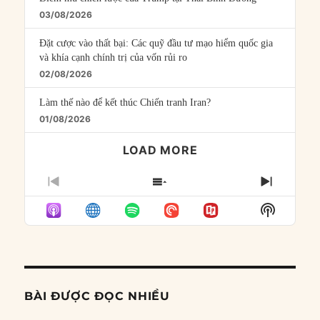
03/08/2026
Đặt cược vào thất bại: Các quỹ đầu tư mạo hiểm quốc gia
và khía cạnh chính trị của vốn rủi ro
02/08/2026
Làm thế nào để kết thúc Chiến tranh Iran?
01/08/2026
LOAD MORE
PREVIOUS
SHOW
NEXT
EPISODE
EPISODES
EPISO
Show
LIST
Podcast
Informat
BÀI ĐƯỢC ĐỌC NHIỀU