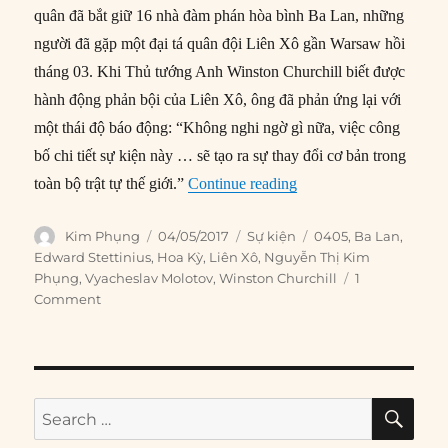
quân đã bắt giữ 16 nhà đàm phán hòa bình Ba Lan, những
người đã gặp một đại tá quân đội Liên Xô gần Warsaw hồi
tháng 03. Khi Thủ tướng Anh Winston Churchill biết được
hành động phản bội của Liên Xô, ông đã phản ứng lại với
một thái độ báo động: “Không nghi ngờ gì nữa, việc công
bố chi tiết sự kiện này … sẽ tạo ra sự thay đổi cơ bản trong
“04/05/1945: Mối đe dọ
toàn bộ trật tự thế giới.”
Continue reading
Author
Posted
Categories
Tags
Kim Phụng
04/05/2017
Sự kiện
0405
,
Ba Lan
,
on
Edward Stettinius
,
Hoa Kỳ
,
Liên Xô
,
Nguyễn Thị Kim
Phụng
,
Vyacheslav Molotov
,
Winston Churchill
1
Comment
SE
Search
for: