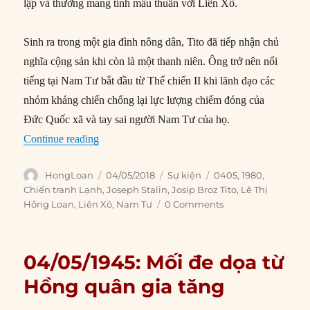
lập và thường mang tính mâu thuẫn với Liên Xô.
Sinh ra trong một gia đình nông dân, Tito đã tiếp nhận chủ
nghĩa cộng sản khi còn là một thanh niên. Ông trở nên nổi
tiếng tại Nam Tư bắt đầu từ Thế chiến II khi lãnh đạo các
nhóm kháng chiến chống lại lực lượng chiếm đóng của
Đức Quốc xã và tay sai người Nam Tư của họ.
“04/05/1980: Tito qua đời”
Continue reading
Author
Posted
Categories
Tags
HongLoan
04/05/2018
Sự kiện
0405
,
1980
,
on
Chiến tranh Lạnh
,
Joseph Stalin
,
Josip Broz Tito
,
Lê Thị
Hồng Loan
,
Liên Xô
,
Nam Tư
0 Comments
04/05/1945: Mối đe dọa từ
Hồng quân gia tăng