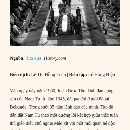
Nguồn:
Tito dies
,
History.com
Biên dịch:
Lê Thị Hồng Loan |
Biên tập:
Lê Hồng Hiệp
Vào ngày này năm 1980, Josip Broz Tito, lãnh đạo cộng
sản của Nam Tư từ năm 1945, đã qua đời ở tuổi 88 tại
Belgrade. Trong suốt 35 năm lãnh đạo của mình, Tito đã
dẫn dắt Nam Tư theo một đường lối kết hợp giữa việc tuân
thủ giáo điều chủ nghĩa Mác-xít với một mối quan hệ độc