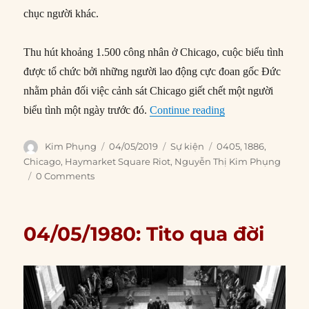
chục người khác.
Thu hút khoảng 1.500 công nhân ở Chicago, cuộc biểu tình
được tổ chức bởi những người lao động cực đoan gốc Đức
nhằm phản đối việc cảnh sát Chicago giết chết một người
“04/05/1886: Bạo 
biểu tình một ngày trước đó.
Continue reading
Author
Posted
Categories
Tags
Kim Phụng
04/05/2019
Sự kiện
0405
,
1886
,
on
Chicago
,
Haymarket Square Riot
,
Nguyễn Thị Kim Phụng
0 Comments
04/05/1980: Tito qua đời