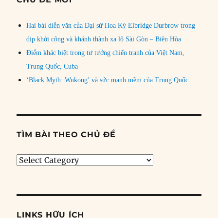
Hai bài diễn văn của Đại sứ Hoa Kỳ Elbridge Durbrow trong
dịp khởi công và khánh thành xa lộ Sài Gòn – Biên Hòa
Điểm khác biệt trong tư tưởng chiến tranh của Việt Nam,
Trung Quốc, Cuba
‘Black Myth: Wukong’ và sức mạnh mềm của Trung Quốc
TÌM BÀI THEO CHỦ ĐỀ
Tìm
bài
theo
chủ
đề
LINKS HỮU ÍCH