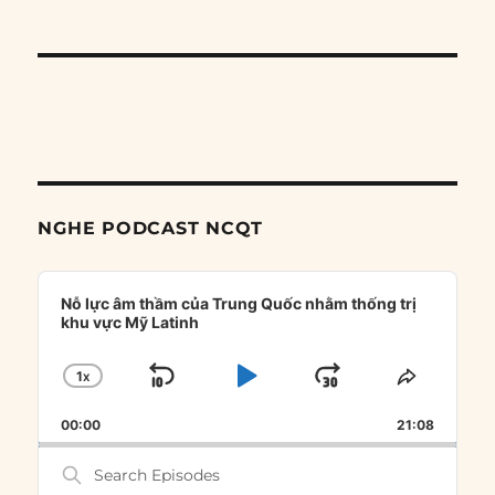
NGHE PODCAST NCQT
Audio
Player
Nỗ lực âm thầm của Trung Quốc nhằm thống trị
khu vực Mỹ Latinh
1
X
SKIP
PLAY
JUMP
CHANGE
SHARE
PLAYBACK
THIS
BACKWARD
PAUSE
FORWARD
00:00
RATE
21:08
EPISOD
Search
Episodes