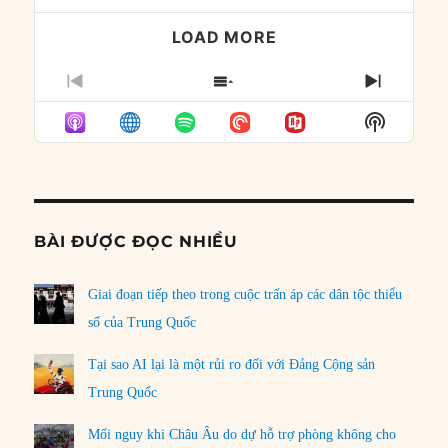
LOAD MORE
PREVIOUS
SHOW
NEXT
EPISODE
EPISODES
EPISO
Show
LIST
Podcast
Informat
BÀI ĐƯỢC ĐỌC NHIỀU
Giai đoạn tiếp theo trong cuộc trấn áp các dân tộc thiểu
số của Trung Quốc
Tại sao AI lại là một rủi ro đối với Đảng Cộng sản
Trung Quốc
Mối nguy khi Châu Âu do dự hỗ trợ phòng không cho