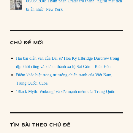
06/08/1930: Thẩm phán Crater trở thành “người mất tích
bí ẩn nhất” New York
CHỦ ĐỀ MỚI
Hai bài diễn văn của Đại sứ Hoa Kỳ Elbridge Durbrow trong
dịp khởi công và khánh thành xa lộ Sài Gòn – Biên Hòa
Điểm khác biệt trong tư tưởng chiến tranh của Việt Nam,
Trung Quốc, Cuba
‘Black Myth: Wukong’ và sức mạnh mềm của Trung Quốc
TÌM BÀI THEO CHỦ ĐỀ