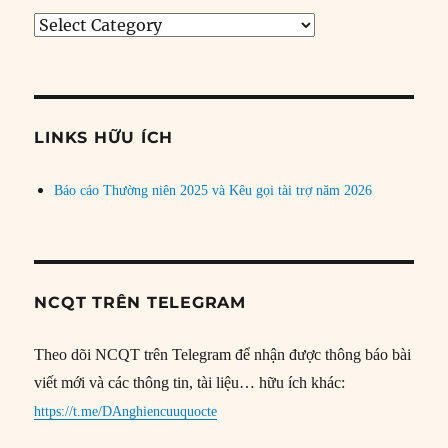
Tìm
bài
theo
chủ
đề
LINKS HỮU ÍCH
Báo cáo Thường niên 2025 và Kêu gọi tài trợ năm 2026
NCQT TRÊN TELEGRAM
Theo dõi NCQT trên Telegram để nhận được thông báo bài
viết mới và các thông tin, tài liệu… hữu ích khác:
https://t.me/DAnghiencuuquocte