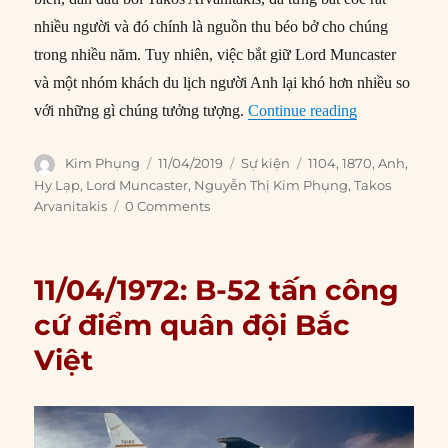
nhiều người và đó chính là nguồn thu béo bở cho chúng
trong nhiều năm. Tuy nhiên, việc bắt giữ Lord Muncaster
và một nhóm khách du lịch người Anh lại khó hơn nhiều so
“11/04/1870: 
với những gì chúng tưởng tượng.
Continue reading
Author
Posted
Categories
Tags
Kim Phụng
11/04/2019
Sự kiện
1104
,
1870
,
Anh
,
on
Hy Lạp
,
Lord Muncaster
,
Nguyễn Thị Kim Phụng
,
Takos
Arvanitakis
0 Comments
11/04/1972: B-52 tấn công
cứ điểm quân đội Bắc
Việt