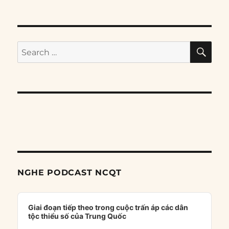
SE
Search
for:
NGHE PODCAST NCQT
Audio
Player
Giai đoạn tiếp theo trong cuộc trấn áp các dân
tộc thiểu số của Trung Quốc