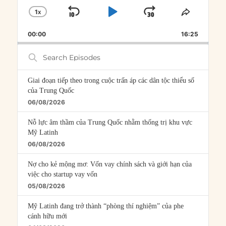
1
X
SKIP
PLAY
JUMP
CHANGE
SHARE
PLAYBACK
THIS
BACKWARD
PAUSE
FORWARD
00:00
RATE
16:25
EPISOD
Search
Episodes
Giai đoạn tiếp theo trong cuộc trấn áp các dân tộc thiểu số
của Trung Quốc
06/08/2026
Nỗ lực âm thầm của Trung Quốc nhằm thống trị khu vực
Mỹ Latinh
06/08/2026
Nợ cho kẻ mộng mơ: Vốn vay chính sách và giới hạn của
việc cho startup vay vốn
05/08/2026
Mỹ Latinh đang trở thành “phòng thí nghiệm” của phe
cánh hữu mới