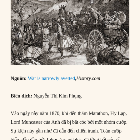
Nguồn:
War is narrowly averted
,
History.com
Biên dịch:
Nguyễn Thị Kim Phụng
Vào ngày này năm 1870, khi đến thăm Marathon, Hy Lạp,
Lord Muncaster của Anh đã bị bắt cóc bởi một nhóm cướp.
Sự kiện này gần như đã dẫn đến chiến tranh. Toán cướp
biển, dẫn đầu bởi Takos Arvanitakis, đã từng bắt cóc rất