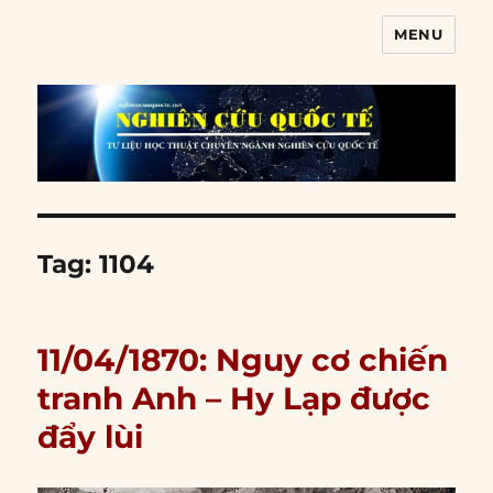
MENU
Nghiên cứu quốc tế
Tag:
1104
11/04/1870: Nguy cơ chiến
tranh Anh – Hy Lạp được
đẩy lùi