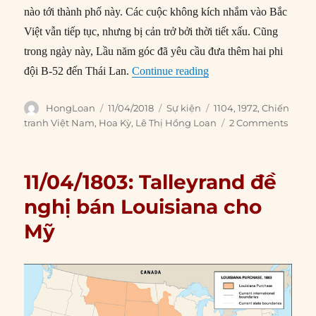
nào tới thành phố này. Các cuộc không kích nhắm vào Bắc
Việt vẫn tiếp tục, nhưng bị cản trở bởi thời tiết xấu. Cũng
trong ngày này, Lầu năm góc đã yêu cầu đưa thêm hai phi
“11/04/1972: B-52 tấn 
đội B-52 đến Thái Lan.
Continue reading
Author
Posted
Categories
Tags
HongLoan
11/04/2018
Sự kiện
1104
,
1972
,
Chiến
on
tranh Việt Nam
,
Hoa Kỳ
,
Lê Thị Hồng Loan
2 Comments
11/04/1803: Talleyrand đề
nghị bán Louisiana cho
Mỹ