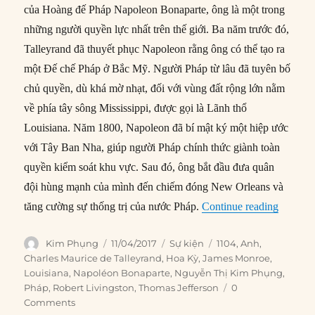
của Hoàng đế Pháp Napoleon Bonaparte, ông là một trong
những người quyền lực nhất trên thế giới. Ba năm trước đó,
Talleyrand đã thuyết phục Napoleon rằng ông có thể tạo ra
một Đế chế Pháp ở Bắc Mỹ. Người Pháp từ lâu đã tuyên bố
chủ quyền, dù khá mờ nhạt, đối với vùng đất rộng lớn nằm
về phía tây sông Mississippi, được gọi là Lãnh thổ
Louisiana. Năm 1800, Napoleon đã bí mật ký một hiệp ước
với Tây Ban Nha, giúp người Pháp chính thức giành toàn
quyền kiểm soát khu vực. Sau đó, ông bắt đầu đưa quân
đội hùng mạnh của mình đến chiếm đóng New Orleans và
“11/04/
tăng cường sự thống trị của nước Pháp.
Continue reading
Author
Posted
Categories
Tags
Kim Phụng
11/04/2017
Sự kiện
1104
,
Anh
,
on
Charles Maurice de Talleyrand
,
Hoa Kỳ
,
James Monroe
,
Louisiana
,
Napoléon Bonaparte
,
Nguyễn Thị Kim Phụng
,
Pháp
,
Robert Livingston
,
Thomas Jefferson
0
Comments