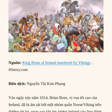
Nguồn:
King Brian of Ireland murdered by Vikings
,
History.com
Biên dịch:
Nguyễn Thị Kim Phụng
Vào ngày này năm 1014, Brian Boru, vị vua tối cao của
Ireland, đã bị ám sát bởi một nhóm quân Norse/Viking trên
đường rút lui, ngay sau khi lực lượng Ireland của ông đánh