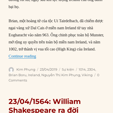
bại họ.
Brian, một hoàng tử của tộc Ui Tairdelbach, đã chiếm được
ngai vàng xứ Dal Cais ở miền nam Ireland từ tay nhà
Eogharacht vào năm 963. Ông chinh phục toàn bộ Munster,
mở rộng uy quyền trên toàn bộ miền nam Ireland, và năm
1002, trở thành vị vua tối cao (High King) của Ireland.
“23/04/1014: Vua Brian của Ireland bị người Vik
Continue reading
Author
Posted
Categories
Tags
Kim Phụng
23/04/2019
Sự kiện
1014
,
2304
,
on
Brian Boru
,
Ireland
,
Nguyễn Thị Kim Phụng
,
Viking
0
Comments
23/04/1564: William
Shakespeare ra đời