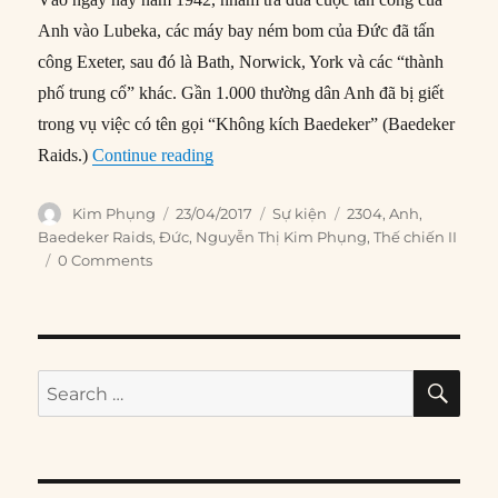
Anh vào Lubeka, các máy bay ném bom của Đức đã tấn
công Exeter, sau đó là Bath, Norwick, York và các “thành
phố trung cổ” khác. Gần 1.000 thường dân Anh đã bị giết
trong vụ việc có tên gọi “Không kích Baedeker” (Baedeker
“23/04/1942: Đức bắt đầu ‘Không kích 
Raids.)
Continue reading
Author
Posted
Categories
Tags
Kim Phụng
23/04/2017
Sự kiện
2304
,
Anh
,
on
Baedeker Raids
,
Đức
,
Nguyễn Thị Kim Phụng
,
Thế chiến II
0 Comments
SE
Search
for: