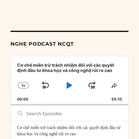
NGHE PODCAST NCQT
Audio
Player
Cơ chế miễn trừ trách nhiệm đối với các quyết
định đầu tư khoa học và công nghệ rủi ro cao
1
X
SKIP
PLAY
JUMP
CHANGE
SHARE
PLAYBACK
THIS
BACKWARD
PAUSE
FORWARD
00:00
RATE
55:10
EPISOD
Search
Episodes
Cơ chế miễn trừ trách nhiệm đối với các quyết định đầu tư
khoa học và công nghệ rủi ro cao