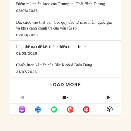
Điểm mù chiến lược của Trump tại Thái Bình Dương
03/08/2026
Đặt cược vào thất bại: Các quỹ đầu tư mạo hiểm quốc gia
và khía cạnh chính trị của vốn rủi ro
02/08/2026
Làm thế nào để kết thúc Chiến tranh Iran?
01/08/2026
Chiến lược kế tiếp của Bắc Kinh ở Biển Đông
31/07/2026
LOAD MORE
PREVIOUS
SHOW
NEXT
EPISODE
EPISODES
EPISO
Show
LIST
Podcast
Informat