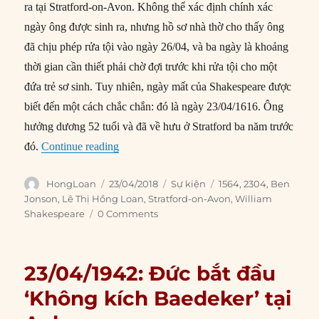
ra tại Stratford-on-Avon. Không thể xác định chính xác
ngày ông được sinh ra, nhưng hồ sơ nhà thờ cho thấy ông
đã chịu phép rửa tội vào ngày 26/04, và ba ngày là khoảng
thời gian cần thiết phải chờ đợi trước khi rửa tội cho một
đứa trẻ sơ sinh. Tuy nhiên, ngày mất của Shakespeare được
biết đến một cách chắc chắn: đó là ngày 23/04/1616. Ông
hưởng dương 52 tuổi và đã về hưu ở Stratford ba năm trước
“23/04/1564: William Shakespeare ra đời”
đó.
Continue reading
Author
Posted
Categories
Tags
HongLoan
23/04/2018
Sự kiện
1564
,
2304
,
Ben
on
Jonson
,
Lê Thị Hồng Loan
,
Stratford-on-Avon
,
William
Shakespeare
0 Comments
23/04/1942: Đức bắt đầu
‘Không kích Baedeker’ tại