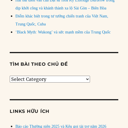
Hai bài diễn văn của Đại sứ Hoa Kỳ Elbridge Durbrow trong
dịp khởi công và khánh thành xa lộ Sài Gòn – Biên Hòa
Điểm khác biệt trong tư tưởng chiến tranh của Việt Nam,
Trung Quốc, Cuba
‘Black Myth: Wukong’ và sức mạnh mềm của Trung Quốc
TÌM BÀI THEO CHỦ ĐỀ
Tìm
bài
theo
chủ
đề
LINKS HỮU ÍCH
Báo cáo Thường niên 2025 và Kêu gọi tài trợ năm 2026