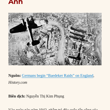
Anh
Nguồn:
Germans begin “Baedeker Raids” on England
,
History.com
Biên dịch:
Nguyễn Thị Kim Phụng
Vào ngày này năm 1942, nhằm trả đũa cuộc tấn công của