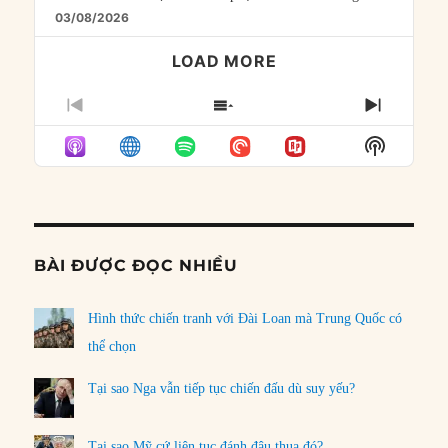
03/08/2026
LOAD MORE
PREVIOUS
SHOW
NEXT
EPISODE
EPISODES
EPISO
Show
LIST
Podcast
Informat
BÀI ĐƯỢC ĐỌC NHIỀU
Hình thức chiến tranh với Đài Loan mà Trung Quốc có
thể chọn
Tại sao Nga vẫn tiếp tục chiến đấu dù suy yếu?
Tại sao Mỹ cứ liên tục đánh đâu thua đó?