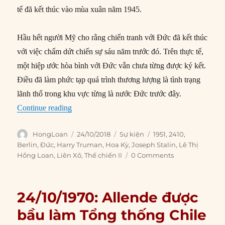
tế đã kết thúc vào mùa xuân năm 1945.
Hầu hết người Mỹ cho rằng chiến tranh với Đức đã kết thúc
với việc chấm dứt chiến sự sáu năm trước đó. Trên thực tế,
một hiệp ước hòa bình với Đức vẫn chưa từng được ký kết.
Điều đã làm phức tạp quá trình thương lượng là tình trạng
lãnh thổ trong khu vực từng là nước Đức trước đây.
“24/10/1951: Chiến tranh với Đức chính thức c
Continue reading
Author
Posted
Categories
Tags
HongLoan
24/10/2018
Sự kiện
1951
,
2410
,
on
Berlin
,
Đức
,
Harry Truman
,
Hoa Kỳ
,
Joseph Stalin
,
Lê Thị
Hồng Loan
,
Liên Xô
,
Thế chiến II
0 Comments
24/10/1970: Allende được
bầu làm Tổng thống Chile