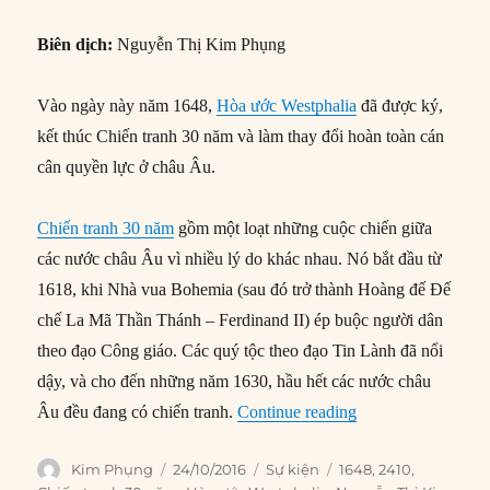
Biên dịch:
Nguyễn Thị Kim Phụng
Vào ngày này năm 1648,
Hòa ước Westphalia
đã được ký,
kết thúc Chiến tranh 30 năm và làm thay đổi hoàn toàn cán
cân quyền lực ở châu Âu.
Chiến tranh 30 năm
gồm một loạt những cuộc chiến giữa
các nước châu Âu vì nhiều lý do khác nhau. Nó bắt đầu từ
1618, khi Nhà vua Bohemia (sau đó trở thành Hoàng đế Đế
chế La Mã Thần Thánh – Ferdinand II) ép buộc người dân
theo đạo Công giáo. Các quý tộc theo đạo Tin Lành đã nổi
dậy, và cho đến những năm 1630, hầu hết các nước châu
“24/10/1648: Chiến
Âu đều đang có chiến tranh.
Continue reading
Author
Posted
Categories
Tags
Kim Phụng
24/10/2016
Sự kiện
1648
,
2410
,