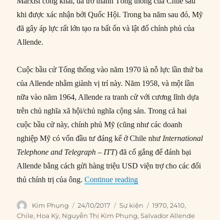
Marxist công khai, đã trở thành Tổng thống của Chile sau
khi được xác nhận bởi Quốc Hội. Trong ba năm sau đó, Mỹ
đã gây áp lực rất lớn tạo ra bất ổn và lật đổ chính phủ của
Allende.
Cuộc bầu cử Tổng thống vào năm 1970 là nỗ lực lần thứ ba
của Allende nhằm giành vị trí này. Năm 1958, và một lần
nữa vào năm 1964, Allende ra tranh cử với cương lĩnh dựa
trên chủ nghĩa xã hội/chủ nghĩa cộng sản. Trong cả hai
cuộc bầu cử này, chính phủ Mỹ (cũng như các doanh
nghiệp Mỹ có vốn đầu tư đáng kể ở Chile như
International
Telephone and Telegraph – ITT
) đã cố gắng để đánh bại
Allende bằng cách gửi hàng triệu USD viện trợ cho các đối
“24/10/1970: Allende đượ
thủ chính trị của ông.
Continue reading
Author
Posted
Categories
Tags
Kim Phụng
24/10/2017
Sự kiện
1970
,
2410
,
on
Chile
,
Hoa Kỳ
,
Nguyễn Thị Kim Phụng
,
Salvador Allende