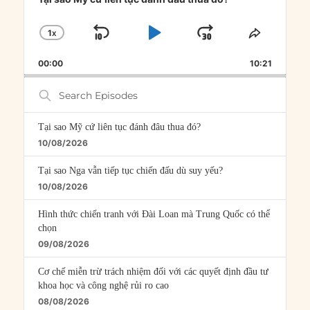
1
X
SKIP
PLAY
JUMP
CHANGE
SHARE
PLAYBACK
THIS
BACKWARD
PAUSE
FORWARD
00:00
RATE
10:21
EPISOD
Search
Episodes
Tại sao Mỹ cứ liên tục đánh đâu thua đó?
10/08/2026
Tại sao Nga vẫn tiếp tục chiến đấu dù suy yếu?
10/08/2026
Hình thức chiến tranh với Đài Loan mà Trung Quốc có thể
chọn
09/08/2026
Cơ chế miễn trừ trách nhiệm đối với các quyết định đầu tư
khoa học và công nghệ rủi ro cao
08/08/2026