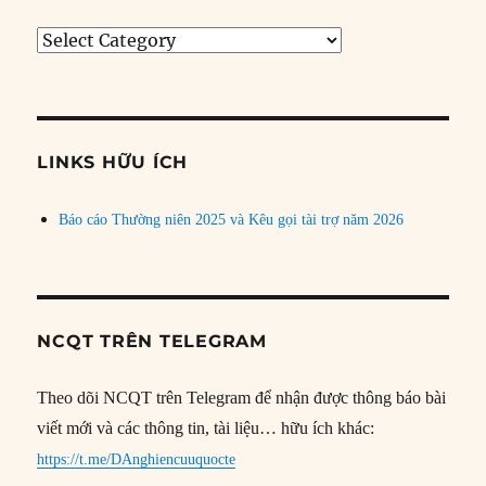
Tìm
bài
theo
chủ
đề
LINKS HỮU ÍCH
Báo cáo Thường niên 2025 và Kêu gọi tài trợ năm 2026
NCQT TRÊN TELEGRAM
Theo dõi NCQT trên Telegram để nhận được thông báo bài
viết mới và các thông tin, tài liệu… hữu ích khác:
https://t.me/DAnghiencuuquocte