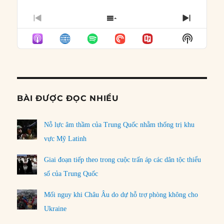
PREVIOUS
SHOW
NEXT
EPISODE
EPISODES
EPISO
Show
LIST
Podcast
Informat
BÀI ĐƯỢC ĐỌC NHIỀU
Nỗ lực âm thầm của Trung Quốc nhằm thống trị khu
vực Mỹ Latinh
Giai đoạn tiếp theo trong cuộc trấn áp các dân tộc thiểu
số của Trung Quốc
Mối nguy khi Châu Âu do dự hỗ trợ phòng không cho
Ukraine