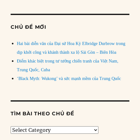
CHỦ ĐỀ MỚI
Hai bài diễn văn của Đại sứ Hoa Kỳ Elbridge Durbrow trong
dịp khởi công và khánh thành xa lộ Sài Gòn – Biên Hòa
Điểm khác biệt trong tư tưởng chiến tranh của Việt Nam,
Trung Quốc, Cuba
‘Black Myth: Wukong’ và sức mạnh mềm của Trung Quốc
TÌM BÀI THEO CHỦ ĐỀ
Tìm
bài