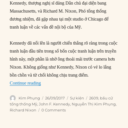
Kennedy, thượng nghị sĩ đảng Dân chủ đại diện bang
Massachusetts, và Richard M. Nixon, Phó tổng thống
đương nhiệm, đã gặp nhau tại một studio ở Chicago để
tranh luận về các vấn đề nội bộ của Mỹ.
Kennedy đã nổi lên là người chiến thắng rõ ràng trong cuộc
tranh luận đầu tiên trong số bốn cuộc tranh luận trên truyền
hình này, một phần là nhờ ông thoải mái trước camera hơn
Nixon. Không giống như Kennedy, Nixon có vẻ lo lắng
bồn chồn và từ chối không chịu trang điểm.
“26/09/1960: Kennedy và Nixon lần đầu tranh l
Continue reading
Author
Posted
Categories
Tags
Kim Phụng
26/09/2017
Sự kiện
2609
,
bầu cử
on
tổng thống Mỹ
,
John F. Kennedy
,
Nguyễn Thị Kim Phụng
,
Richard Nixon
0 Comments