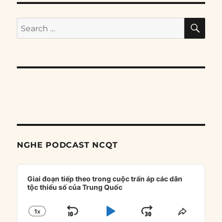
SE
Search
for:
NGHE PODCAST NCQT
Audio
Player
Giai đoạn tiếp theo trong cuộc trấn áp các dân
tộc thiểu số của Trung Quốc
1
X
SKIP
PLAY
JUMP
CHANGE
SHARE