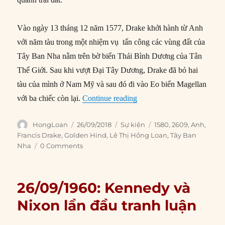
Vào ngày 13 tháng 12 năm 1577, Drake khởi hành từ Anh
với năm tàu ​​trong một nhiệm vụ tấn công các vùng đất của
Tây Ban Nha nằm trên bờ biển Thái Bình Dương của Tân
Thế Giới. Sau khi vượt Đại Tây Dương, Drake đã bỏ hai
tàu của mình ở Nam Mỹ và sau đó đi vào Eo biển Magellan
“26/09/1580: Người Anh đầu
với ba chiếc còn lại.
Continue reading
Author
Posted
Categories
Tags
HongLoan
26/09/2018
Sự kiện
1580
,
2609
,
Anh
,
on
Francis Drake
,
Golden Hind
,
Lê Thị Hồng Loan
,
Tây Ban
Nha
0 Comments
26/09/1960: Kennedy và
Nixon lần đầu tranh luận