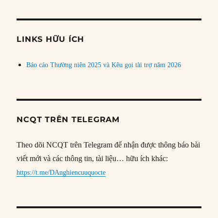
theo
chủ
đề
LINKS HỮU ÍCH
Báo cáo Thường niên 2025 và Kêu gọi tài trợ năm 2026
NCQT TRÊN TELEGRAM
Theo dõi NCQT trên Telegram để nhận được thông báo bài
viết mới và các thông tin, tài liệu… hữu ích khác:
https://t.me/DAnghiencuuquocte