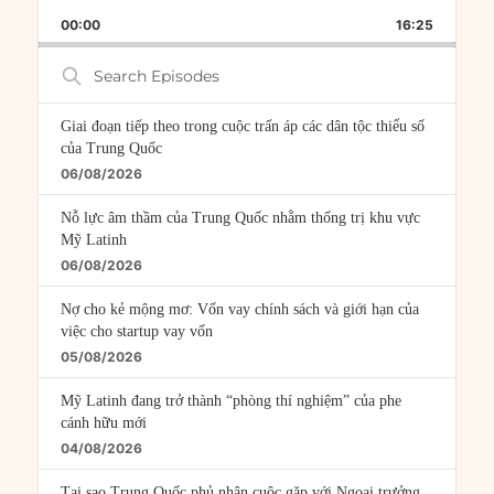
PLAYBACK
THIS
BACKWARD
PAUSE
FORWARD
00:00
RATE
16:25
EPISOD
Search
Episodes
Giai đoạn tiếp theo trong cuộc trấn áp các dân tộc thiểu số
của Trung Quốc
06/08/2026
Nỗ lực âm thầm của Trung Quốc nhằm thống trị khu vực
Mỹ Latinh
06/08/2026
Nợ cho kẻ mộng mơ: Vốn vay chính sách và giới hạn của
việc cho startup vay vốn
05/08/2026
Mỹ Latinh đang trở thành “phòng thí nghiệm” của phe
cánh hữu mới
04/08/2026
Tại sao Trung Quốc phủ nhận cuộc gặp với Ngoại trưởng