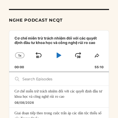
NGHE PODCAST NCQT
Audio
Player
Cơ chế miễn trừ trách nhiệm đối với các quyết
định đầu tư khoa học và công nghệ rủi ro cao
1
X
SKIP
PLAY
JUMP
CHANGE
SHARE
PLAYBACK
THIS
BACKWARD
PAUSE
FORWARD
00:00
RATE
55:10
EPISOD
Search
Episodes
Cơ chế miễn trừ trách nhiệm đối với các quyết định đầu tư
khoa học và công nghệ rủi ro cao
08/08/2026
Giai đoạn tiếp theo trong cuộc trấn áp các dân tộc thiểu số