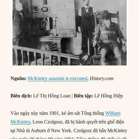
Nguồn:
McKinley assassin is executed
,
History.com
Biên dịch:
Lê Thị Hồng Loan |
Biên tập:
Lê Hồng Hiệp
Vào ngày này năm 1901, kẻ ám sát Tổng thống
William
McKinley
, Leon Czolgosz, đã bị hành quyết trên ghế điện
tại Nhà tù Auburn ở New York. Czolgosz đã bắn McKinley