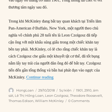
vào ngày 06 tháng 09 năm 1901; Tổng thống đã chết vì vết
thương tám ngày sau đó.
Trong khi McKinley đang bắt tay quan khách tại Triển lãm
Pan-American ở Buffalo, New York, một người theo chủ
nghĩa vô chính phủ 28 tuổi tên là Leon Czolgosz đã tiếp
cận ông với một khẩu súng giấu trong một chiếc khăn tay
bên tay phải. McKinley, có lẽ cho rằng chiếc khăn tay là
cách Czolgosz che giấu một khuyết tật cơ thể, đã tốt bụng
nắm lấy tay trái của người đàn ông đó để bắt tay. Czolgosz
tiến đến gần tổng thống và bắn hai phát đạn vào ngực của
“29/10/1901: Kẻ ám sát Tổng thống 
McKinley.
Continue reading
Author
Posted
Categories
Tags
HongLoan
29/10/2018
Sự kiện
1901
,
2910
,
ám
on
sát
,
Lê Thị Hồng Loan
,
Leon Czolgosz
,
Theodore Roosevelt
,
Thomas Edison
,
William McKinley
0 Comments