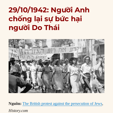
29/10/1942: Người Anh
chống lại sự bức hại
người Do Thái
Nguồn:
The British protest against the persecution of Jews
,
History.com