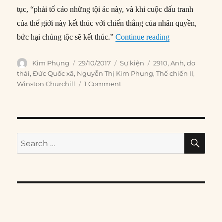
tục, “phải tố cáo những tội ác này, và khi cuộc đấu tranh
của thế giới này kết thúc với chiến thắng của nhân quyền,
“29/10/1942: Ng
bức hại chủng tộc sẽ kết thúc.”
Continue reading
Author
Posted
Categories
Tags
Kim Phụng
29/10/2017
Sự kiện
2910
,
Anh
,
do
on
thái
,
Đức Quốc xã
,
Nguyễn Thị Kim Phụng
,
Thế chiến II
,
Winston Churchill
1 Comment
SE
Search
for: