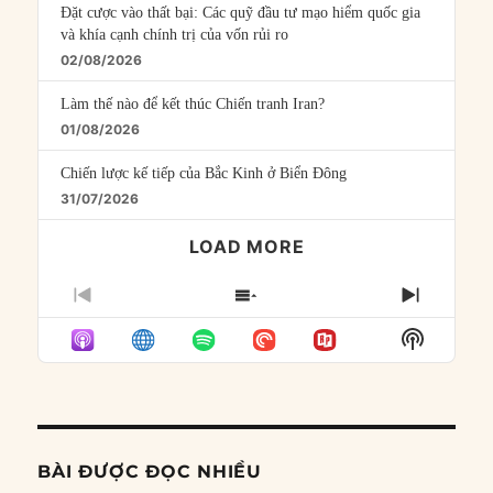
Đặt cược vào thất bại: Các quỹ đầu tư mạo hiểm quốc gia
và khía cạnh chính trị của vốn rủi ro
02/08/2026
Làm thế nào để kết thúc Chiến tranh Iran?
01/08/2026
Chiến lược kế tiếp của Bắc Kinh ở Biển Đông
31/07/2026
LOAD MORE
PREVIOUS
SHOW
NEXT
EPISODE
EPISODES
EPISO
Show
LIST
Podcast
Informat
BÀI ĐƯỢC ĐỌC NHIỀU