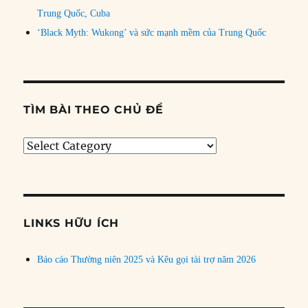
Trung Quốc, Cuba
‘Black Myth: Wukong’ và sức mạnh mềm của Trung Quốc
TÌM BÀI THEO CHỦ ĐỀ
Tìm
bài
theo
chủ
đề
LINKS HỮU ÍCH
Báo cáo Thường niên 2025 và Kêu gọi tài trợ năm 2026