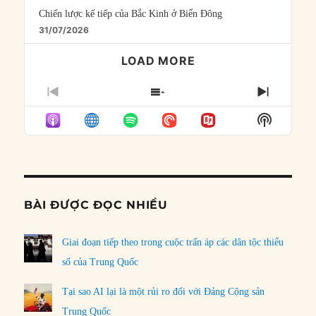
Chiến lược kế tiếp của Bắc Kinh ở Biển Đông
31/07/2026
LOAD MORE
PREVIOUS
SHOW
NEXT
EPISODE
EPISODES
EPISO
Show
LIST
Podcast
Informat
BÀI ĐƯỢC ĐỌC NHIỀU
Giai đoạn tiếp theo trong cuộc trấn áp các dân tộc thiểu
số của Trung Quốc
Tại sao AI lại là một rủi ro đối với Đảng Cộng sản
Trung Quốc