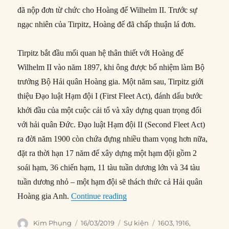
đã nộp đơn từ chức cho Hoàng đế Wilhelm II. Trước sự
ngạc nhiên của Tirpitz, Hoàng đế đã chấp thuận lá đơn.
Tirpitz bắt đầu mối quan hệ thân thiết với Hoàng đế
Wilhelm II vào năm 1897, khi ông được bổ nhiệm làm Bộ
trưởng Bộ Hải quân Hoàng gia. Một năm sau, Tirpitz giới
thiệu Đạo luật Hạm đội I (First Fleet Act), đánh dấu bước
khởi đầu của một cuộc cải tổ và xây dựng quan trọng đối
với hải quân Đức. Đạo luật Hạm đội II (Second Fleet Act)
ra đời năm 1900 còn chứa đựng nhiều tham vọng hơn nữa,
đặt ra thời hạn 17 năm để xây dựng một hạm đội gồm 2
soái hạm, 36 chiến hạm, 11 tàu tuần dương lớn và 34 tàu
tuần dương nhỏ – một hạm đội sẽ thách thức cả Hải quân
“16/03/1916: Đô đốc Alfred von
Hoàng gia Anh.
Continue reading
Author
Posted
Categories
Tags
Kim Phụng
16/03/2019
Sự kiện
1603
,
1916
,