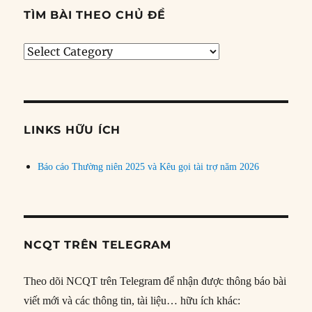
TÌM BÀI THEO CHỦ ĐỀ
Tìm
bài
theo
chủ
đề
LINKS HỮU ÍCH
Báo cáo Thường niên 2025 và Kêu gọi tài trợ năm 2026
NCQT TRÊN TELEGRAM
Theo dõi NCQT trên Telegram để nhận được thông báo bài
viết mới và các thông tin, tài liệu… hữu ích khác: