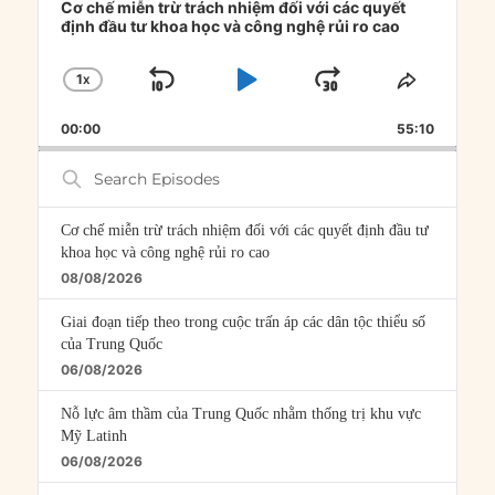
Player
Cơ chế miễn trừ trách nhiệm đối với các quyết
định đầu tư khoa học và công nghệ rủi ro cao
1
X
SKIP
PLAY
JUMP
CHANGE
SHARE
PLAYBACK
THIS
BACKWARD
PAUSE
FORWARD
00:00
RATE
55:10
EPISOD
Search
Episodes
Cơ chế miễn trừ trách nhiệm đối với các quyết định đầu tư
khoa học và công nghệ rủi ro cao
08/08/2026
Giai đoạn tiếp theo trong cuộc trấn áp các dân tộc thiểu số
của Trung Quốc
06/08/2026
Nỗ lực âm thầm của Trung Quốc nhằm thống trị khu vực
Mỹ Latinh
06/08/2026