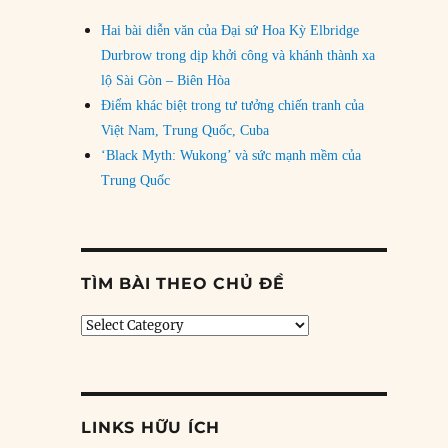
Hai bài diễn văn của Đại sứ Hoa Kỳ Elbridge
Durbrow trong dịp khởi công và khánh thành xa
lộ Sài Gòn – Biên Hòa
Điểm khác biệt trong tư tưởng chiến tranh của
Việt Nam, Trung Quốc, Cuba
‘Black Myth: Wukong’ và sức mạnh mềm của
Trung Quốc
TÌM BÀI THEO CHỦ ĐỀ
Tìm
bài
theo
chủ
đề
LINKS HỮU ÍCH