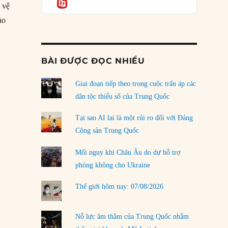
Informatio
04/08/2026
 vệ
ào
Điểm mù chiến lược của Trump tại Thái Bình
Dương
03/08/2026
BÀI ĐƯỢC ĐỌC NHIỀU
Đặt cược vào thất bại: Các quỹ đầu tư mạo
hiểm quốc gia và khía cạnh chính trị của vốn
rủi ro
Giai đoạn tiếp theo trong cuộc trấn áp các
02/08/2026
dân tộc thiểu số của Trung Quốc
Làm thế nào để kết thúc Chiến tranh Iran?
Tại sao AI lại là một rủi ro đối với Đảng
01/08/2026
Cộng sản Trung Quốc
Chiến lược kế tiếp của Bắc Kinh ở Biển Đông
Mối nguy khi Châu Âu do dự hỗ trợ
31/07/2026
phòng không cho Ukraine
Trật tự thế giới mới: Các nước nhỏ sẽ luôn
Thế giới hôm nay: 07/08/2026
phải chịu đựng?
30/07/2026
Nỗ lực âm thầm của Trung Quốc nhằm
LOAD MORE