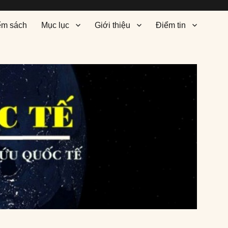
ểm sách
Mục lục
Giới thiệu
Điểm tin