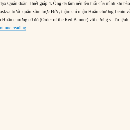
đạo Quân đoàn Thiết giáp 4. Ông đã làm nên tên tuổi của mình khi bảo
oskva trước quân xâm lược Đức, thậm chí nhận Huân chương Lenin v
à Huân chương cờ đỏ (Order of the Red Banner) với cương vị Tư lệnh
“27/12/1942: Đức chiêu mộ binh sĩ Liên Xô”
ntinue reading