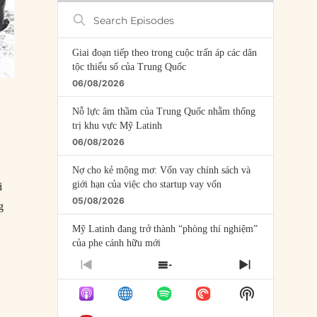
Search
Episodes
Giai đoạn tiếp theo trong cuộc trấn áp các dân
tộc thiểu số của Trung Quốc
06/08/2026
Nỗ lực âm thầm của Trung Quốc nhằm thống
trị khu vực Mỹ Latinh
06/08/2026
Nợ cho kẻ mộng mơ: Vốn vay chính sách và
giới hạn của việc cho startup vay vốn
i
05/08/2026
g
Mỹ Latinh đang trở thành “phòng thí nghiệm”
của phe cánh hữu mới
04/08/2026
PREVIOUS
SHOW
NEXT
EPISODE
EPISODES
EPISODE
,
Tại sao Trung Quốc phủ nhận cuộc gặp với
Show
LIST
Ngoại trưởng Nhật Bản?
Podcast