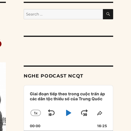
SEARCH
Search
for:
ô
NGHE PODCAST NCQT
Audio
Player
Giai đoạn tiếp theo trong cuộc trấn áp
các dân tộc thiểu số của Trung Quốc
1
X
SKIP
PLAY
JUMP
CHANGE
SHARE
PLAYBACK
THIS
BACKWARD
PAUSE
FORWARD
00:00
RATE
16:25
EPISODE