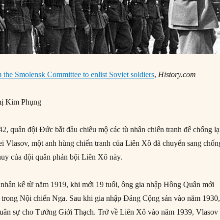
the Smolensk Committee to enlist Soviet soldiers
,
History.com
ị Kim Phụng
, quân đội Đức bắt đầu chiêu mộ các tù nhân chiến tranh để chống lạ
i Vlasov, một anh hùng chiến tranh của Liên Xô đã chuyển sang chốn
 huy của đội quân phản bội Liên Xô này.
 nhân kể từ năm 1919, khi mới 19 tuổi, ông gia nhập Hồng Quân mới
u trong Nội chiến Nga. Sau khi gia nhập Đảng Cộng sản vào năm 1930
 quân sự cho Tưởng Giới Thạch. Trở về Liên Xô vào năm 1939, Vlasov