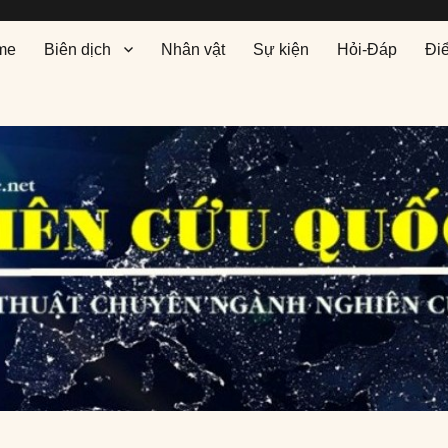
me
Biên dịch
Nhân vật
Sự kiện
Hỏi-Đáp
Đi