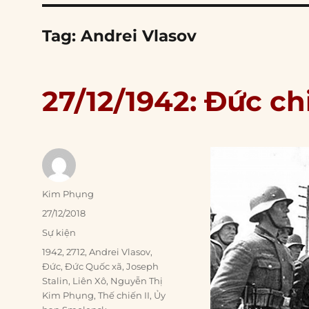
Tag:
Andrei Vlasov
27/12/1942: Đức ch
Author
Kim Phụng
Posted
27/12/2018
on
Categories
Sự kiện
Tags
1942
,
2712
,
Andrei Vlasov
,
Đức
,
Đức Quốc xã
,
Joseph
Stalin
,
Liên Xô
,
Nguyễn Thị
Kim Phụng
,
Thế chiến II
,
Ủy