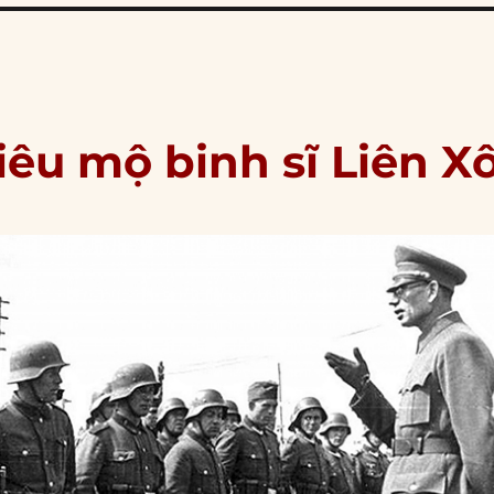
iêu mộ binh sĩ Liên X