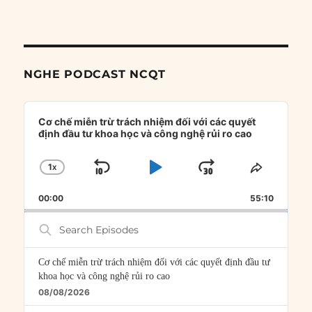
NGHE PODCAST NCQT
Audio
Player
Cơ chế miễn trừ trách nhiệm đối với các quyết
định đầu tư khoa học và công nghệ rủi ro cao
1
X
SKIP
PLAY
JUMP
CHANGE
SHARE
PLAYBACK
THIS
BACKWARD
PAUSE
FORWARD
00:00
RATE
55:10
EPISOD
Search
Episodes
Cơ chế miễn trừ trách nhiệm đối với các quyết định đầu tư
khoa học và công nghệ rủi ro cao
08/08/2026