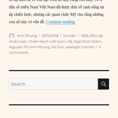
dân số miền Nam Việt Nam đã được đưa về sinh sống tại
ấp chiến lược, nhưng các quan chức Mỹ cho rằng những
“29/12/1962: Sài Gòn côn
con số này có vấn đề.
Continue reading
Author
Posted
Categories
Tags
Kim Phụng
29/12/2018
Sự kiện
1962
,
2912
,
ấp
on
chiến lược
,
Chiến tranh Việt Nam
,
Mỹ
,
Ngô Đình Diệm
,
Nguyễn Thị Kim Phụng
,
Sài Gòn
,
strategic hamlet
0
Comments
SE
Search
for: