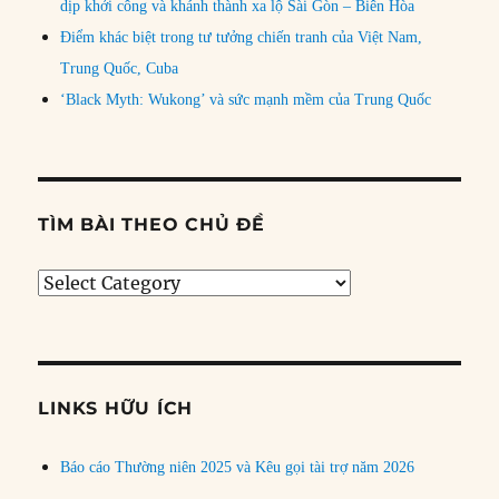
dịp khởi công và khánh thành xa lộ Sài Gòn – Biên Hòa
Điểm khác biệt trong tư tưởng chiến tranh của Việt Nam,
Trung Quốc, Cuba
‘Black Myth: Wukong’ và sức mạnh mềm của Trung Quốc
TÌM BÀI THEO CHỦ ĐỀ
Tìm
bài
theo
chủ
đề
LINKS HỮU ÍCH
Báo cáo Thường niên 2025 và Kêu gọi tài trợ năm 2026