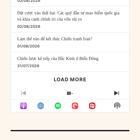
03/08/2026
Đặt cược vào thất bại: Các quỹ đầu tư mạo hiểm quốc gia
và khía cạnh chính trị của vốn rủi ro
02/08/2026
Làm thế nào để kết thúc Chiến tranh Iran?
01/08/2026
Chiến lược kế tiếp của Bắc Kinh ở Biển Đông
31/07/2026
LOAD MORE
PREVIOUS
SHOW
NEXT
EPISODE
EPISODES
EPISO
Show
LIST
Podcast
Informat