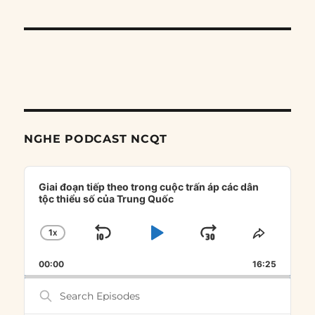
NGHE PODCAST NCQT
Audio
Player
Giai đoạn tiếp theo trong cuộc trấn áp các dân
tộc thiểu số của Trung Quốc
1
X
SKIP
PLAY
JUMP
CHANGE
SHARE
PLAYBACK
THIS
BACKWARD
PAUSE
FORWARD
00:00
RATE
16:25
EPISOD
Search
Episodes