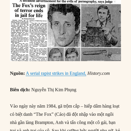
Nguồn:
A serial rapist strikes in England,
History.com
Biên dịch:
Nguyễn Thị Kim Phụng
Vào ngày này năm 1984, gã trộm cắp – hiếp dâm hàng loạt
có biệt danh “The Fox” (Cáo) đã đột nhập vào một ngôi
nhà gần làng Brampton, Anh và tấn công một cô gái, bạn
trai và anh trai của cô. Sau khi cưỡng bức người phụ nữ, kẻ