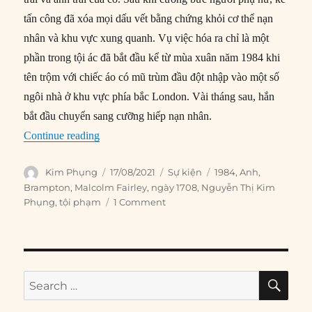
tấn công đã xóa mọi dấu vết bằng chứng khỏi cơ thể nạn
nhân và khu vực xung quanh. Vụ việc hóa ra chỉ là một
phần trong tội ác đã bắt đầu kể từ mùa xuân năm 1984 khi
tên trộm với chiếc áo có mũ trùm đầu đột nhập vào một số
ngôi nhà ở khu vực phía bắc London. Vài tháng sau, hắn
bắt đầu chuyển sang cưỡng hiếp nạn nhân.
“17/08/1984: Kẻ hiếp dâm hàng loạt “The Fox” 
Continue reading
Author
Posted
Categories
Tags
Kim Phụng
17/08/2021
Sự kiện
1984
,
Anh
,
on
Brampton
,
Malcolm Fairley
,
ngày 1708
,
Nguyễn Thị Kim
Phụng
,
tội phạm
1 Comment
SE
Search
for: