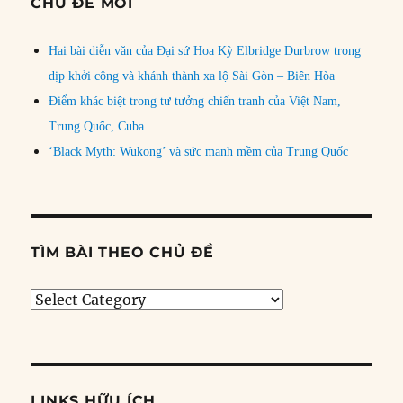
CHỦ ĐỀ MỚI
Hai bài diễn văn của Đại sứ Hoa Kỳ Elbridge Durbrow trong
dịp khởi công và khánh thành xa lộ Sài Gòn – Biên Hòa
Điểm khác biệt trong tư tưởng chiến tranh của Việt Nam,
Trung Quốc, Cuba
‘Black Myth: Wukong’ và sức mạnh mềm của Trung Quốc
TÌM BÀI THEO CHỦ ĐỀ
Tìm
bài
theo
chủ
đề
LINKS HỮU ÍCH