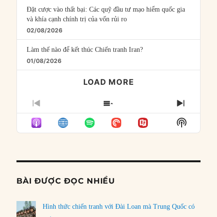
Đặt cược vào thất bại: Các quỹ đầu tư mạo hiểm quốc gia
và khía cạnh chính trị của vốn rủi ro
02/08/2026
Làm thế nào để kết thúc Chiến tranh Iran?
01/08/2026
LOAD MORE
PREVIOUS
SHOW
NEXT
EPISODE
EPISODES
EPISO
Show
LIST
Podcast
Informat
BÀI ĐƯỢC ĐỌC NHIỀU
Hình thức chiến tranh với Đài Loan mà Trung Quốc có