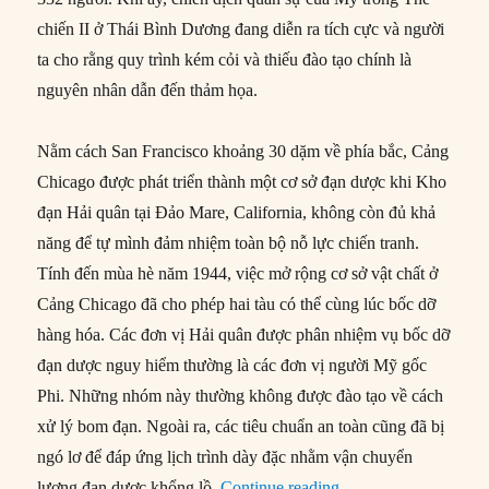
chiến II ở Thái Bình Dương đang diễn ra tích cực và người
ta cho rằng quy trình kém cỏi và thiếu đào tạo chính là
nguyên nhân dẫn đến thảm họa.
Nằm cách San Francisco khoảng 30 dặm về phía bắc, Cảng
Chicago được phát triển thành một cơ sở đạn dược khi Kho
đạn Hải quân tại Đảo Mare, California, không còn đủ khả
năng để tự mình đảm nhiệm toàn bộ nỗ lực chiến tranh.
Tính đến mùa hè năm 1944, việc mở rộng cơ sở vật chất ở
Cảng Chicago đã cho phép hai tàu có thể cùng lúc bốc dỡ
hàng hóa. Các đơn vị Hải quân được phân nhiệm vụ bốc dỡ
đạn dược nguy hiểm thường là các đơn vị người Mỹ gốc
Phi. Những nhóm này thường không được đào tạo về cách
xử lý bom đạn. Ngoài ra, các tiêu chuẩn an toàn cũng đã bị
ngó lơ để đáp ứng lịch trình dày đặc nhằm vận chuyển
“17/07/1944: Nổ lớn 
lượng đạn dược khổng lồ.
Continue reading