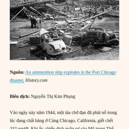
Nguồn:
An ammunition ship explodes in the Port Chicago
disaster,
History.com
Biên dịch:
Nguyễn Thị Kim Phụng
Vào ngày này năm 1944, một tàu chở đạn đã phát nổ trong
lúc đang chất hàng ở Cảng Chicago, California, giết chết
332 người. Khi ấy, chiến dịch quân sự của Mỹ trong Thế