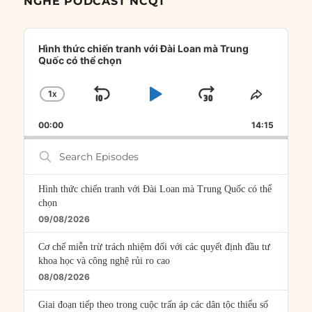
NGHE PODCAST NCQT
Audio
Player
Hình thức chiến tranh với Đài Loan mà Trung
Quốc có thể chọn
1
X
SKIP
PLAY
JUMP
CHANGE
SHARE
PLAYBACK
THIS
BACKWARD
PAUSE
FORWARD
00:00
RATE
14:15
EPISOD
Search
Episodes
Hình thức chiến tranh với Đài Loan mà Trung Quốc có thể
chọn
09/08/2026
Cơ chế miễn trừ trách nhiệm đối với các quyết định đầu tư
khoa học và công nghệ rủi ro cao
08/08/2026
Giai đoạn tiếp theo trong cuộc trấn áp các dân tộc thiểu số