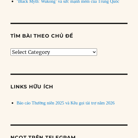
‘Black Myth: Wukong’ và sức mạnh mềm của Trung Quốc
TÌM BÀI THEO CHỦ ĐỀ
Tìm
bài
theo
chủ
đề
LINKS HỮU ÍCH
Báo cáo Thường niên 2025 và Kêu gọi tài trợ năm 2026
NCQT TRÊN TELEGRAM