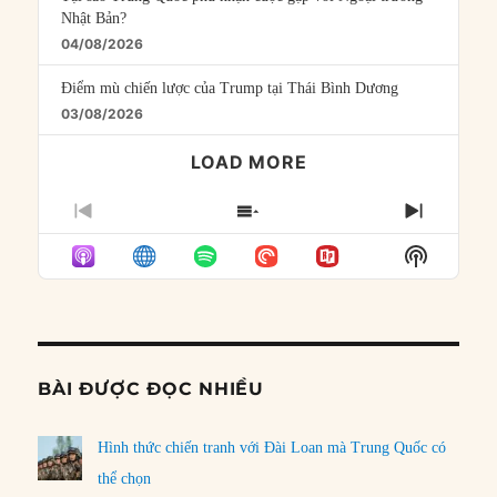
Nhật Bản?
04/08/2026
Điểm mù chiến lược của Trump tại Thái Bình Dương
03/08/2026
LOAD MORE
PREVIOUS
SHOW
NEXT
EPISODE
EPISODES
EPISO
Show
LIST
Podcast
Informat
BÀI ĐƯỢC ĐỌC NHIỀU
Hình thức chiến tranh với Đài Loan mà Trung Quốc có
thể chọn