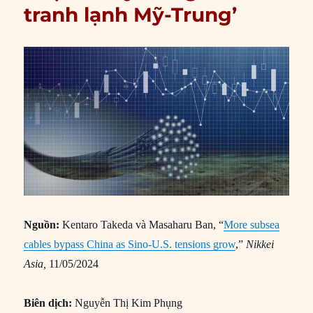
tranh lạnh Mỹ-Trung’
Nguồn:
Kentaro Takeda và Masaharu Ban, “
More subsea
cables bypass China as Sino-U.S. tensions grow
,”
Nikkei
Asia,
11/05/2024
Biên dịch:
Nguyễn Thị Kim Phụng