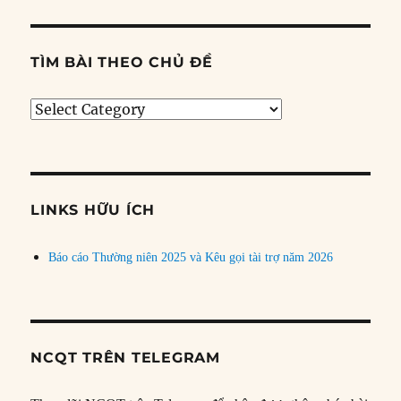
TÌM BÀI THEO CHỦ ĐỀ
Tìm
bài
theo
chủ
đề
LINKS HỮU ÍCH
Báo cáo Thường niên 2025 và Kêu gọi tài trợ năm 2026
NCQT TRÊN TELEGRAM