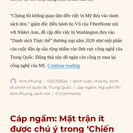
“Chúng tôi không quan tâm đến việc bị Mỹ đưa vào danh
sách đen,” giám đốc điều hành họ Vũ của FiberHome nói
với
Nikkei Asia
, đề cập đến việc bị Washington đưa vào
“Danh sách Thực thể” thương mại năm 2020 như một phần
của cuộc đàn áp sâu rộng nhắm vào lĩnh vực công nghệ của
Trung Quốc. Động thái này đã ngăn cản công ty mua lại
“Hệ thống cáp ngầm Trung 
công nghệ của Mỹ.
Continue reading
Author
Posted
Categories
Kim Phụng
10/07/2024
Bình luận
,
Hoa Kỳ
,
Kinh
on
Tags
tế chính trị quốc tế
,
Trung Quốc
cáp ngầm
,
Nguyễn Thị
Kim Phụng
,
sách nói
0 Comments
Cáp ngầm: Mặt trận ít
được chú ý trong ‘Chiến