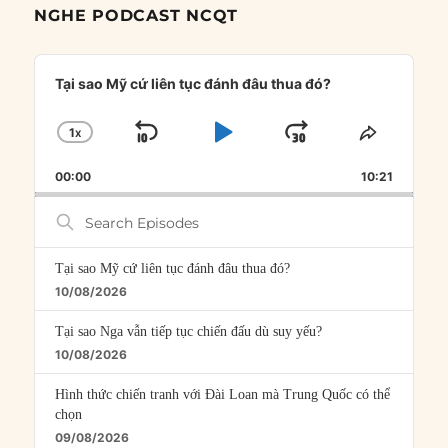
NGHE PODCAST NCQT
Audio
Player
Tại sao Mỹ cứ liên tục đánh đâu thua đó?
1
X
SKIP
PLAY
JUMP
CHANGE
SHARE
PLAYBACK
THIS
BACKWARD
PAUSE
FORWARD
00:00
RATE
10:21
EPISOD
Search
Episodes
Tại sao Mỹ cứ liên tục đánh đâu thua đó?
10/08/2026
Tại sao Nga vẫn tiếp tục chiến đấu dù suy yếu?
10/08/2026
Hình thức chiến tranh với Đài Loan mà Trung Quốc có thể
chọn
09/08/2026