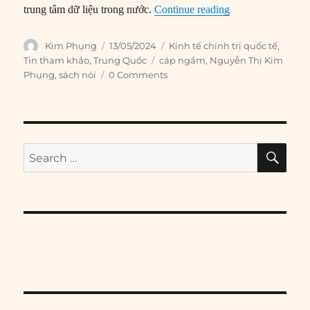
“Cáp ngầm: Mặt tr
trung tâm dữ liệu trong nước.
Continue reading
Author
Posted
Categories
Kim Phụng
13/05/2024
Kinh tế chính trị quốc tế
,
on
Tags
Tin tham khảo
,
Trung Quốc
cáp ngầm
,
Nguyễn Thị Kim
Phụng
,
sách nói
0 Comments
SE
Search
for: