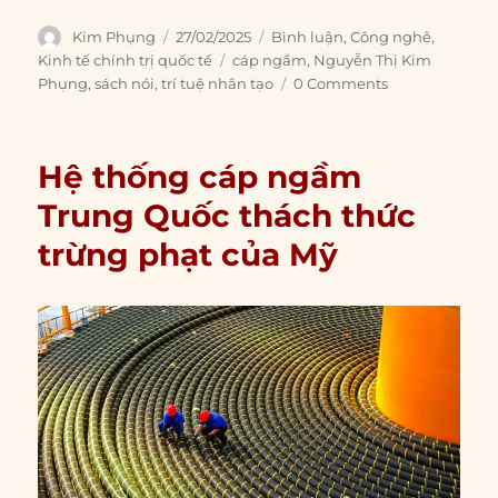
Author
Posted
Categories
Kim Phụng
27/02/2025
Bình luận
,
Công nghệ
,
on
Tags
Kinh tế chính trị quốc tế
cáp ngầm
,
Nguyễn Thị Kim
Phụng
,
sách nói
,
trí tuệ nhân tạo
0 Comments
Hệ thống cáp ngầm
Trung Quốc thách thức
trừng phạt của Mỹ