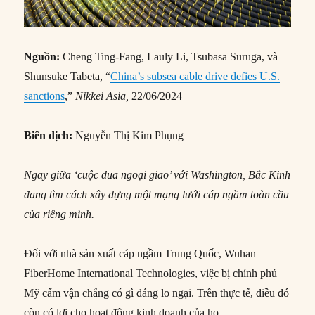
Nguồn:
Cheng Ting-Fang, Lauly Li, Tsubasa Suruga, và
Shunsuke Tabeta, “
China’s subsea cable drive defies U.S.
sanctions
,”
Nikkei Asia,
22/06/2024
Biên dịch:
Nguyễn Thị Kim Phụng
Ngay giữa ‘cuộc đua ngoại giao’ với Washington, Bắc Kinh
đang tìm cách xây dựng một mạng lưới cáp ngầm toàn cầu
của riêng mình.
Đối với nhà sản xuất cáp ngầm Trung Quốc, Wuhan
FiberHome International Technologies, việc bị chính phủ
Mỹ cấm vận chẳng có gì đáng lo ngại. Trên thực tế, điều đó
còn có lợi cho hoạt động kinh doanh của họ.