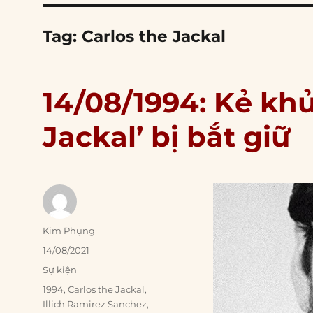
Tag:
Carlos the Jackal
14/08/1994: Kẻ khủ
Jackal’ bị bắt giữ
Author
Kim Phụng
Posted
14/08/2021
on
Categories
Sự kiện
Tags
1994
,
Carlos the Jackal
,
Illich Ramirez Sanchez
,