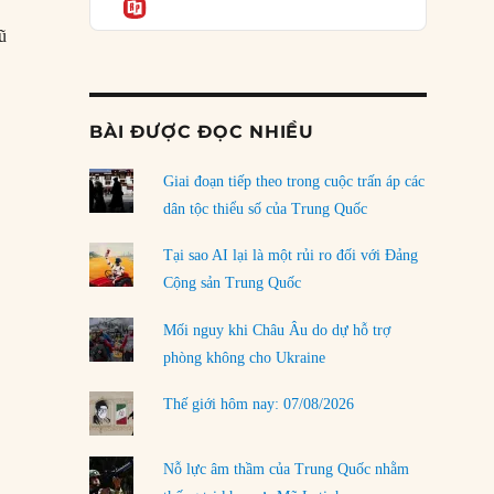
Informatio
04/08/2026
ũ
Điểm mù chiến lược của Trump tại Thái Bình
Dương
03/08/2026
BÀI ĐƯỢC ĐỌC NHIỀU
Đặt cược vào thất bại: Các quỹ đầu tư mạo
hiểm quốc gia và khía cạnh chính trị của vốn
rủi ro
Giai đoạn tiếp theo trong cuộc trấn áp các
02/08/2026
dân tộc thiểu số của Trung Quốc
Làm thế nào để kết thúc Chiến tranh Iran?
Tại sao AI lại là một rủi ro đối với Đảng
01/08/2026
Cộng sản Trung Quốc
Chiến lược kế tiếp của Bắc Kinh ở Biển Đông
Mối nguy khi Châu Âu do dự hỗ trợ
31/07/2026
phòng không cho Ukraine
Trật tự thế giới mới: Các nước nhỏ sẽ luôn
Thế giới hôm nay: 07/08/2026
phải chịu đựng?
30/07/2026
Nỗ lực âm thầm của Trung Quốc nhằm
LOAD MORE