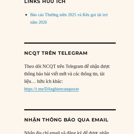
LINKS HỮU ÍCH
Báo cáo Thường niên 2025 và Kêu gọi tài trợ
năm 2026
NCQT TRÊN TELEGRAM
Theo dõi NCQT trên Telegram để nhận được
thông báo bài viết mới và các thông tin, tài
liệu… hữu ích khác:
https://t.me/DAnghiencuuquocte
NHẬN THÔNG BÁO QUA EMAIL
Nhập địa chỉ email và đăng ký để được nhận