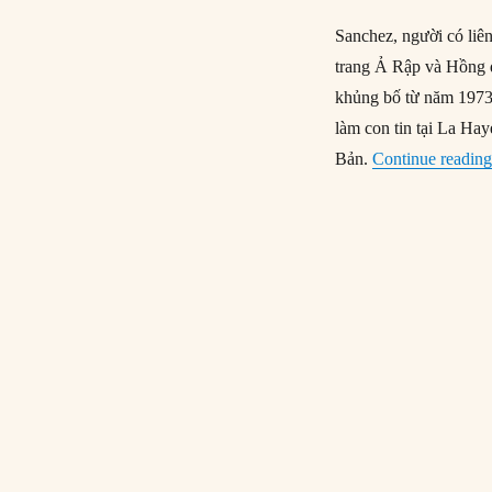
Sanchez, người có liê
trang Ả Rập và Hồng q
khủng bố từ năm 1973
làm con tin tại La Ha
Bản.
Continue readin