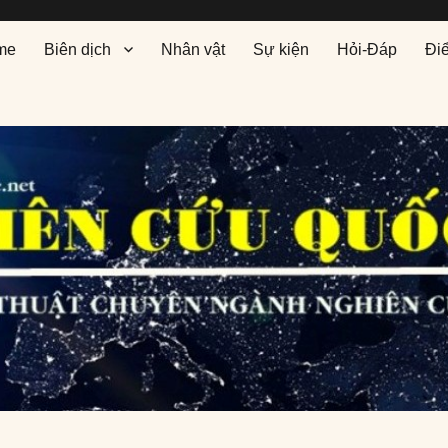
me
Biên dịch
Nhân vật
Sự kiện
Hỏi-Đáp
Đi