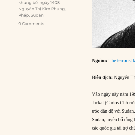
khủng bố
,
ngày 1408
,
Nguyễn Thị Kim Phụng
,
Pháp
,
Sudan
0 Comments
Nguồn:
The terrorist 
Biên dịch:
Nguyễn Th
Vào ngày này năm 1994
Jackal (Carlos Chó rừ
ước dẫn độ với Sudan,
Sudan, tuyên bố rằng 
các quốc gia tài trợ c