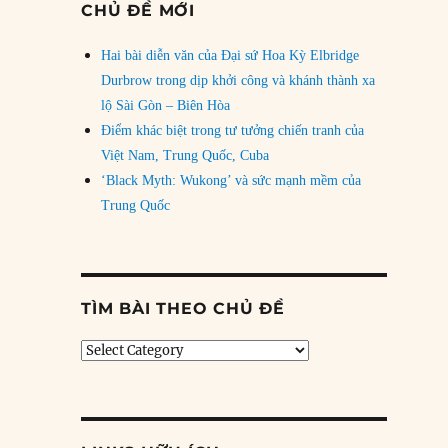
CHỦ ĐỀ MỚI
Hai bài diễn văn của Đại sứ Hoa Kỳ Elbridge
Durbrow trong dịp khởi công và khánh thành xa
lộ Sài Gòn – Biên Hòa
Điểm khác biệt trong tư tưởng chiến tranh của
Việt Nam, Trung Quốc, Cuba
‘Black Myth: Wukong’ và sức mạnh mềm của
Trung Quốc
TÌM BÀI THEO CHỦ ĐỀ
Tìm
bài
theo
chủ
đề