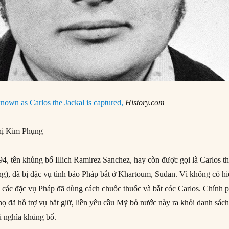
known as Carlos the Jackal is captured,
History.com
ị Kim Phụng
, tên khủng bố Illich Ramirez Sanchez, hay còn được gọi là Carlos t
ng), đã bị đặc vụ tình báo Pháp bắt ở Khartoum, Sudan. Vì không có h
 các đặc vụ Pháp đã dùng cách chuốc thuốc và bắt cóc Carlos. Chính 
họ đã hỗ trợ vụ bắt giữ, liền yêu cầu Mỹ bỏ nước này ra khỏi danh sác
hủ nghĩa khủng bố.