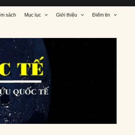
ểm sách
Mục lục
Giới thiệu
Điểm tin