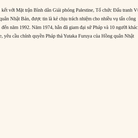
n kết với Mặt trận Bình dân Giải phóng Palestine, Tổ chức Đấu tranh V
uân Nhật Bản, được tin là kẻ chịu trách nhiệm cho nhiều vụ tấn công
 đến năm 1992. Năm 1974, hắn đã giam đại sứ Pháp và 10 người khác
ye, yêu cầu chính quyền Pháp thả Yutaka Furuya của Hồng quân Nhật
“14/08/1994: Kẻ khủng bố Carlos ‘the Jackal’ bị bắt giữ”
g