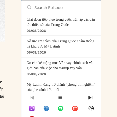
Search
Episodes
Giai đoạn tiếp theo trong cuộc trấn áp các dân
tộc thiểu số của Trung Quốc
06/08/2026
Nỗ lực âm thầm của Trung Quốc nhằm thống
trị khu vực Mỹ Latinh
06/08/2026
Nợ cho kẻ mộng mơ: Vốn vay chính sách và
giới hạn của việc cho startup vay vốn
05/08/2026
he
Mỹ Latinh đang trở thành “phòng thí nghiệm”
iệp
của phe cánh hữu mới
04/08/2026
phủ
PREVIOUS
SHOW
NEXT
h
EPISODE
EPISODES
EPISODE
Tại sao Trung Quốc phủ nhận cuộc gặp với
Show
LIST
Ngoại trưởng Nhật Bản?
Podcast