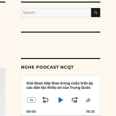
SEARCH
Search
for:
NGHE PODCAST NCQT
Audio
Player
Giai đoạn tiếp theo trong cuộc trấn áp
các dân tộc thiểu số của Trung Quốc
1
X
SKIP
PLAY
JUMP
CHANGE
SHARE
PLAYBACK
THIS
BACKWARD
PAUSE
FORWARD
00:00
RATE
16:25
EPISODE