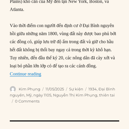
Plains) khô cằn của Mỹ đến tận New York, Boston, và
Atlanta.
Vào thời điểm con người đến định cư ở Đại Bình nguyên
hồi giữa những năm 1800, vùng đất này được bao phủ bởi
các đồng cỏ, giúp lưu trữ độ ẩm trong đất và giữ cho hầu
hết đất không bị thổi bay ngay cả trong thời kỳ khô hạn.
Tuy nhiên, đến đầu thế kỷ 20, các nông dân đã cày xới và
loại bỏ phần lớn lớp cỏ để tạo ra các cánh đồng.
“11/05/1934: Bão bụi quét qua các tiểu bang 
Continue reading
Author
Posted
Categories
Tags
Kim Phụng
11/05/2025
Sự kiện
1934
,
Đại Bình
on
nguyên
,
Mỹ
,
ngày 1105
,
Nguyễn Thị Kim Phụng
,
thiên tai
0 Comments