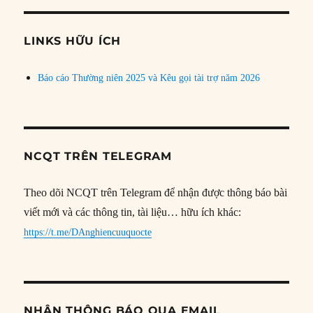
theo
chủ
đề
LINKS HỮU ÍCH
Báo cáo Thường niên 2025 và Kêu gọi tài trợ năm 2026
NCQT TRÊN TELEGRAM
Theo dõi NCQT trên Telegram để nhận được thông báo bài
viết mới và các thông tin, tài liệu… hữu ích khác:
https://t.me/DAnghiencuuquocte
NHẬN THÔNG BÁO QUA EMAIL