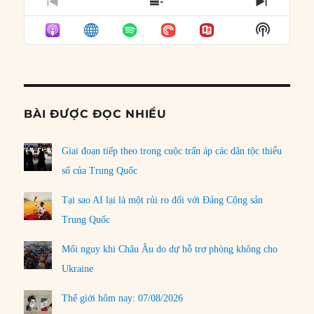
PREVIOUS
SHOW
NEXT
EPISODE
EPISODES
EPISO
Show
LIST
Podcast
Informat
BÀI ĐƯỢC ĐỌC NHIỀU
Giai đoạn tiếp theo trong cuộc trấn áp các dân tộc thiểu
số của Trung Quốc
Tại sao AI lại là một rủi ro đối với Đảng Cộng sản
Trung Quốc
Mối nguy khi Châu Âu do dự hỗ trợ phòng không cho
Ukraine
Thế giới hôm nay: 07/08/2026