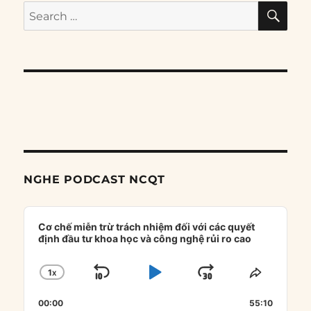
SE
Search
for:
NGHE PODCAST NCQT
Audio
Player
Cơ chế miễn trừ trách nhiệm đối với các quyết
định đầu tư khoa học và công nghệ rủi ro cao
1
X
SKIP
PLAY
JUMP
CHANGE
SHARE
PLAYBACK
THIS
BACKWARD
PAUSE
FORWARD
00:00
RATE
55:10
EPISOD